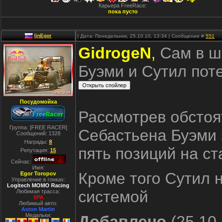
Карьера FreeRace:
пока пусто
linEgor
| Дата: Понедельник, 25.10.10, 13:34 | Сообщение #
551
GidrogeN
,
Сам в ш
Буэми и Сутил пот
Посудомойка
Рассмотрев обстоя
Группа: ]FREE RACER[
Себастьена Буэми 
Сообщений:
1328
Награды:
8
пять позиций на с
Репутация:
15
Сейчас:
Имя:
Кроме того Сутил 
Egor Toropov
Управление в гонках:
Logitech MOMO Racing
системой
Любимая трасса:
SPA
Любимый авто:
Aston Martin
Медальки:
Добавлено
(25.10.