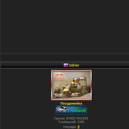
linEgor
Посудомойка
Группа: ]FREE RACER[
Сообщений:
1328
Награды:
8