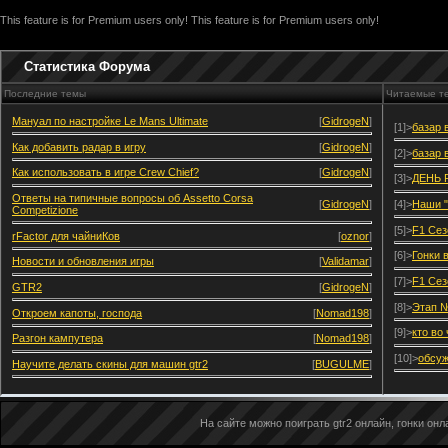
This feature is for Premium users only!
This feature is for Premium users only!
Статистика Форума
Последние темы
Читаемые т
Мануал по настройке Le Mans Ultimate
[
GidrogeN
]
[1]>
базар 
Как добавить радар в игру
[
GidrogeN
]
[2]>
базар 
Как использовать в игре Crew Chief?
[
GidrogeN
]
[3]>
ДЕНЬ 
Ответы на типичные вопросы об Assetto Corsa
[
GidrogeN
]
[4]>
Наши "
Competizione
[5]>
F1 Сез
rFactor для чайниКов
[
oznor
]
[6]>
Гонки 
Новости и обновления игры
[
Validamar
]
[7]>
F1 Сез
GTR2
[
GidrogeN
]
[8]>
Этап №
Откроем капоты, господа
[
Nomad198
]
[9]>
кто во
Разгон кампутера
[
Nomad198
]
[10]>
обсуж
Научите делать скины для машин gtr2
[
BUGULME
]
На сайте можно поиграть gtr2 онлайн, гонки онла