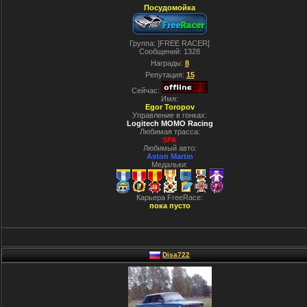
Посудомойка
Группа: ]FREE RACER[
Сообщений:
1328
Награды:
8
Репутация:
15
Сейчас:
Имя:
Egor Toropov
Управление в гонках:
Logitech MOMO Racing
Любимая трасса:
SPA
Любимый авто:
Aston Martin
Медальки:
Карьера FreeRace:
пока пусто
Disa722