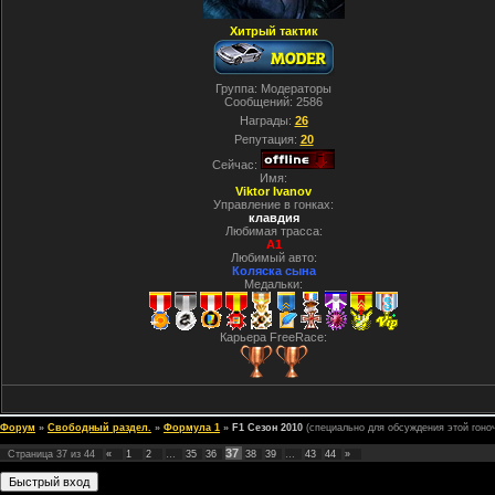
Хитрый тактик
Группа: Модераторы
Сообщений:
2586
Награды:
26
Репутация:
20
Сейчас:
Имя:
Viktor Ivanov
Управление в гонках:
клавдия
Любимая трасса:
A1
Любимый авто:
Коляска сына
Медальки:
Карьера FreeRace:
Форум
»
Свободный раздел.
»
Формула 1
»
F1 Сезон 2010
(специально для обсуждения этой гоно
37
Страница
37
из
44
«
1
2
…
35
36
38
39
…
43
44
»