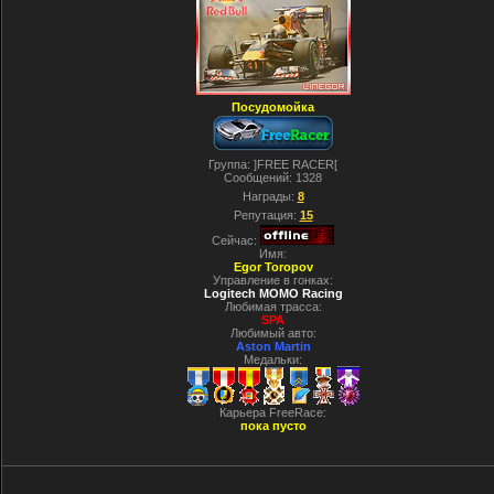
Посудомойка
Группа: ]FREE RACER[
Сообщений:
1328
Награды:
8
Репутация:
15
Сейчас:
Имя:
Egor Toropov
Управление в гонках:
Logitech MOMO Racing
Любимая трасса:
SPA
Любимый авто:
Aston Martin
Медальки:
Карьера FreeRace:
пока пусто