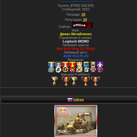
Группа: ]FREE RACER[
Сообщений:
2610
Награды:
20
Репутация:
20
Сейчас:
Имя:
Денис Мотайленко
Управление в гонках:
Logitech MOMO
Любимая трасса:
Red Bull Ring (A1 Ring)
Любимый авто:
AUDI R14 PLUS
Медальки:
Карьера FreeRace:
linEgor