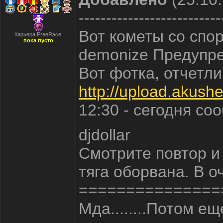
--------------------------
Вот кометы со спор
Карьера FreeRace:
пока пусто
demonize Предупр
Вот фотка, отчетл
http://upload.akush
12:30 - сегодня с
djdollar
Смотрите повтор и
тяга оборвана. В о
===============
Мда........Потом е