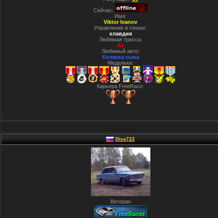
Сейчас:
Имя:
Viktor Ivanov
Управление в гонках:
клавдия
Любимая трасса:
A1
Любимый авто:
Коляска сына
Медальки:
Карьера FreeRace:
Disa722
Ветеран