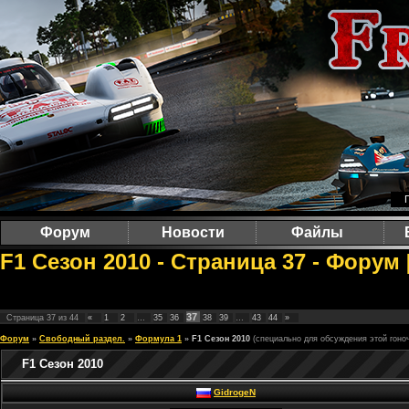
Форум
Новости
Файлы
F1 Сезон 2010 - Страница 37 - Форум
37
Страница
37
из
44
«
1
2
…
35
36
38
39
…
43
44
»
Форум
»
Свободный раздел.
»
Формула 1
»
F1 Сезон 2010
(специально для обсуждения этой гоно
F1 Сезон 2010
GidrogeN