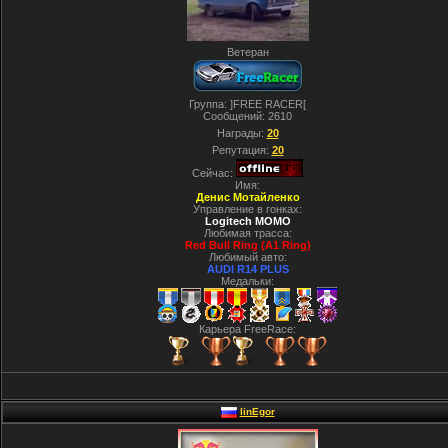
Ветеран
Группа: ]FREE RACER[
Сообщений:
2610
Награды:
20
Репутация:
20
Сейчас:
Имя:
Денис Мотайленко
Управление в гонках:
Logitech MOMO
Любимая трасса:
Red Bull Ring (A1 Ring)
Любимый авто:
AUDI R14 PLUS
Медальки:
Карьера FreeRace:
linEgor