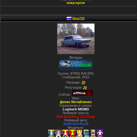
пока пусто
Disa722
Ветеран
Группа: ]FREE RACER[
Сообщений:
2610
Награды:
20
Репутация:
20
Сейчас:
Имя:
Денис Мотайленко
Управление в гонках:
Logitech MOMO
Любимая трасса:
Red Bull Ring (A1 Ring)
Любимый авто:
AUDI R14 PLUS
Медальки: