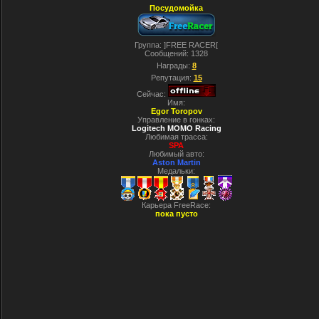
Посудомойка
Группа: ]FREE RACER[
Сообщений:
1328
Награды:
8
Репутация:
15
Сейчас:
Имя:
Egor Toropov
Управление в гонках:
Logitech MOMO Racing
Любимая трасса:
SPA
Любимый авто:
Aston Martin
Медальки:
Карьера FreeRace:
пока пусто