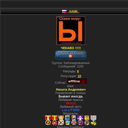
_GAME_
ЧЕКАВО !!!!!
Группа: Заблокированные
Сообщений:
1102
Награды:
6
Репутация:
10
Сейчас:
Имя:
Никита Андреевич
Управление в гонках:
Бывает иногда.
Любимая трасса:
Монза
Любимый авто:
LoLa F3000
Медальки:
Карьера FreeRace: