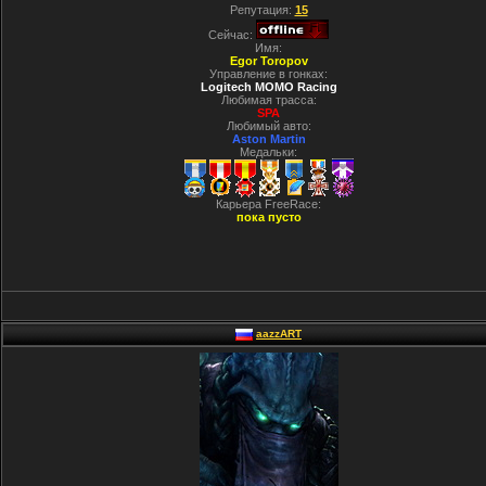
Репутация:
15
Сейчас:
Имя:
Egor Toropov
Управление в гонках:
Logitech MOMO Racing
Любимая трасса:
SPA
Любимый авто:
Aston Martin
Медальки:
Карьера FreeRace:
пока пусто
aazzART