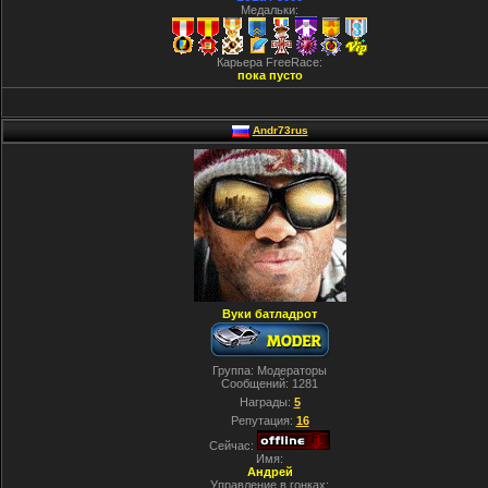
Медальки:
Карьера FreeRace:
пока пусто
Andr73rus
Вуки батладрот
Группа: Модераторы
Сообщений:
1281
Награды:
5
Репутация:
16
Сейчас:
Имя:
Андрей
Управление в гонках: