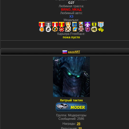
G27
Любимая трасса:
BRNO, МКАД
Любимый авто:
ХЗ
Медальки:
Карьера FreeRace:
пока пусто
aazzART
Хитрый тактик
Группа: Модераторы
Сообщений:
2586
Награды:
26
Репутация:
20