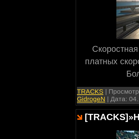
Скоростная 
платных скор
Бо
TRACKS
| Просмотро
GidrogeN
| Дата:
04.
[TRACKS]
»
H