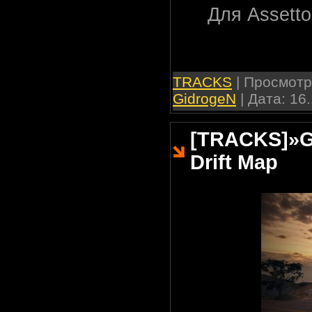
Для Assetto
TRACKS
| Просмотро
GidrogeN
| Дата:
16.
[TRACKS]
»
G
Drift Map