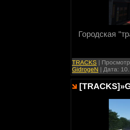
Городская "тр
TRACKS
| Просмотро
GidrogeN
| Дата:
10.
[TRACKS]
»
G