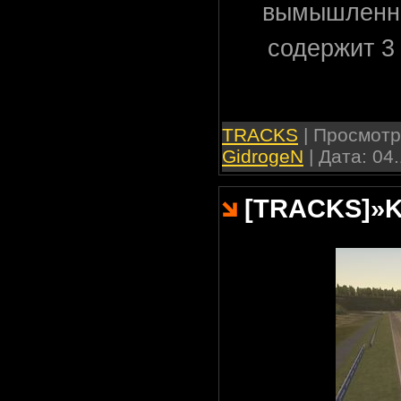
вымышленны
содержит 3
TRACKS
| Просмотро
GidrogeN
| Дата:
04.
[TRACKS]
»
K