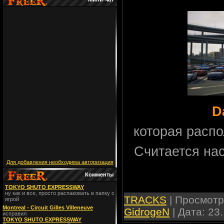
D
которая расп
Считается на
Для добавления необходима авторизация
Комменты
TOKYO SHUTO EXPRESSWAY
ну как и все, просто распаковать в папку с
TRACKS
| Просмотро
игрой
Montreal - Circuit Gilles Villeneuve
GidrogeN
| Дата:
23.
исправил
TOKYO SHUTO EXPRESSWAY