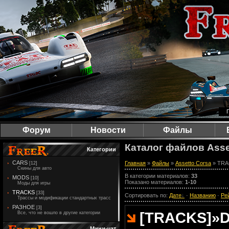
Форум
Новости
Файлы
Каталог файлов Asse
Категории
CARS
Главная
»
Файлы
»
Assetto Corsa
» TRA
[12]
Скины для авто
В категории материалов
:
33
MODS
[10]
Показано материалов
:
1-10
Моды для игры
TRACKS
[33]
Сортировать по
:
Дате
·
Названию
·
Ре
Трассы и модификации стандартных трасс
РАЗНОЕ
[3]
[TRACKS]
»
D
Все, что не вошло в другие категории
Мини-чат