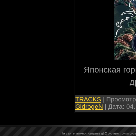
Японская гор
д
TRACKS
| Просмотро
GidrogeN
| Дата:
04.
На сайте можно поиграть gtr2 онлайн, гонки онла