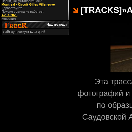
Парни, как установить ее?
Montreal - Circuit Gilles Villeneuve
[TRACKS]
»
A
Здравствуйте.
Похоже ссылка не работает.
Avus 2025
исправил
Наш возраст
Сайт существует
6793
дней
Эта трасс
фотографий и
по образ
Саудовской 