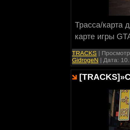
Трасса/карта 
карте игры GT
TRACKS
| Просмотро
GidrogeN
| Дата:
10.
[TRACKS]
»
C