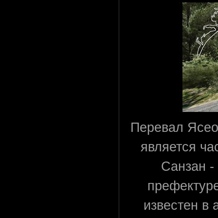
Перевал Ясео
является ча
Санзан -
префектуре
известен в а