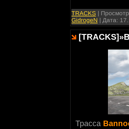
TRACKS
| Просмотро
GidrogeN
| Дата:
17.
[TRACKS]
»
B
Трасса
Banno