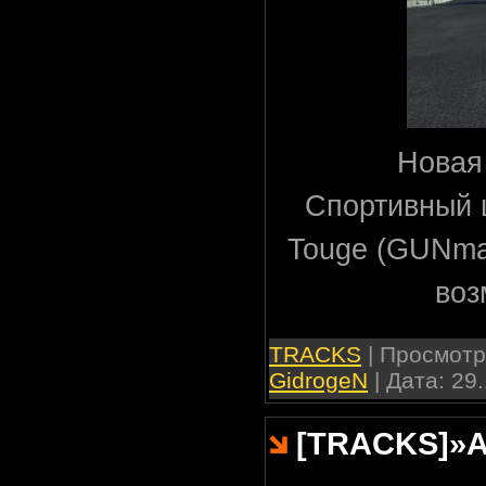
Новая 
Спортивный 
Touge (GUNma
воз
TRACKS
| Просмотро
GidrogeN
| Дата:
29.
[TRACKS]
»
A