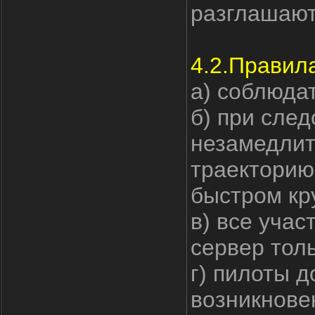
разглашают
4.2.Правил
а) соблюдат
б) при след
незамедлит
траекторию
быстром кру
в) все учас
сервер толь
г) пилоты 
возникнове