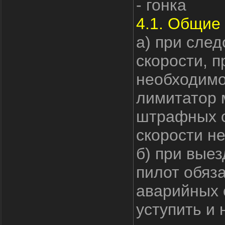
- гонка
4.1. Общие 
а) при сле
скорости, 
необходимо
лимитатор 
штрафных с
скорости н
б) при выез
пилот обяз
аварийных 
уступить и 