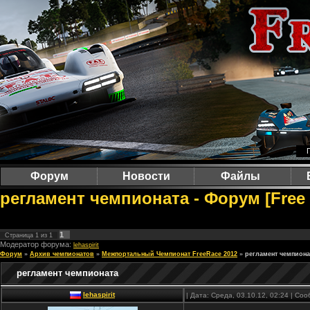
Форум
Новости
Файлы
регламент чемпионата - Форум [Free
1
Страница
1
из
1
Модератор форума:
lehaspirit
Форум
»
Архив чемпионатов
»
Межпортальный Чемпионат FreeRace 2012
»
регламент чемпиона
регламент чемпионата
lehaspirit
| Дата: Среда, 03.10.12, 02:24 | С