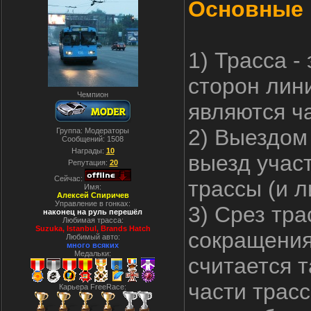
Основные 
1) Трасса -
сторон лин
Чемпион
являются ч
2) Выездом
Группа: Модераторы
Сообщений:
1508
Награды:
10
выезд учас
Репутация:
20
Сейчас:
трассы (и л
Имя:
Алексей Спиричев
Управление в гонках:
3) Срез тр
наконец на руль перешёл
Любимая трасса:
Suzuka, Istanbul, Вrands Hatch
сокращения
Любимый авто:
много всяких
Медальки:
считается 
части трасс
Карьера FreeRace: