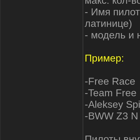
макс. кол-в
- Имя пилот
латинице)
- модель и
Пример:
-Free Race
-Team Free
-Aleksey Spi
-BWW Z3 N
Пилоты вну