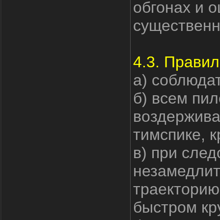
обгонах и 
существенн
4.3. Прави
а) соблюдат
б) всем пи
воздержива
тимспике, к
в) при след
незамедлит
траекторию
быстром кру