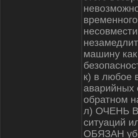
невозможно
временного
несовмести
незамедлит
машину как 
безопаснос
к) в любое
аварийных 
обратном н
л) ОЧЕНЬ В
ситуаций и
ОБЯЗАН убе