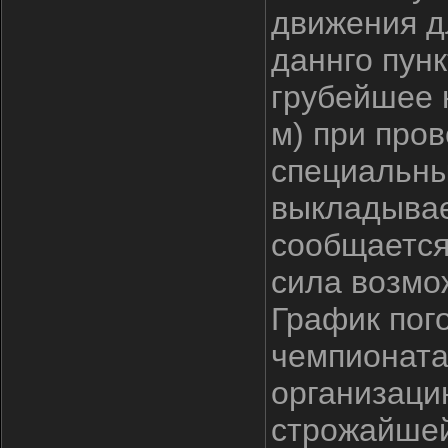
движения д
даннго пунк
грубейшее 
м) при про
специальны
выкладывае
сообщается
сила возмож
График пог
чемпионата
организаци
строжайшей