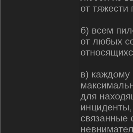
от тяжести 
б) всем пи
от любых с
относящихся
в) каждому
максимальн
для находя
инциденты,
связанные 
невнимател