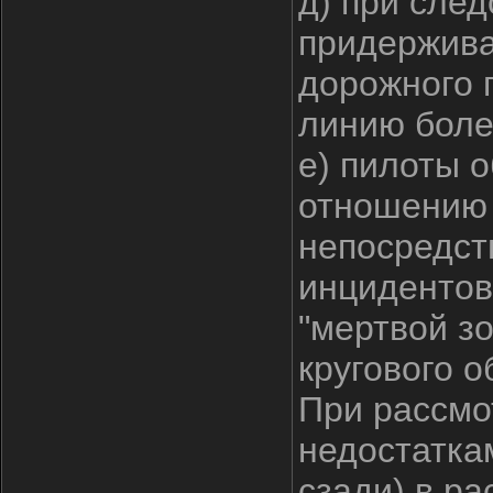
д) при сле
придержива
дорожного 
линию боле
е) пилоты 
отношению 
непосредст
инцидентов
"мертвой з
кругового о
При рассмо
недостаткам
сзади) в ра