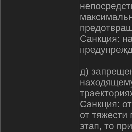
непосредст
максимальн
предотвращ
Санкция: н
предупреж
д) запреще
находящему
траекториях
Санкция: о
от тяжести
этап, то п