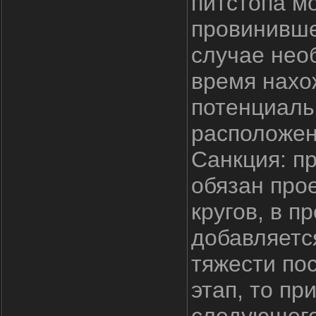
питстопа м
провинившег
случае нео
время нахо
потенциаль
расположен
Санкция: п
обязан про
кругов, в 
добавляется
тяжести по
этап, то п