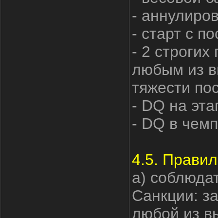
- аннулиров
- старт с п
- 2 строги
любым из в
тяжести по
- DQ на эта
- DQ в чем
4.5. Правил
а) соблюдат
Санкции: з
любой из в