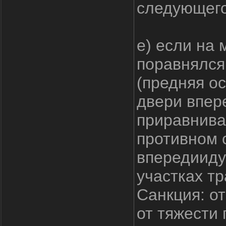
следующего
е) если на
поравнялся
(предняя о
двери впер
приравнива
противном 
впередииду
участках тр
Санкция: о
от тяжести