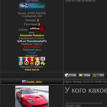
Тест-пилот
Гонка (8) Старт (8) Финиш (6)
Группа: ]FREE RACER[
Сообщений:
304
Награды:
6
Репутация:
6
Сейчас:
Имя:
Alexander Rybakov
Управление в гонках:
G25 vs ThrustmasterF1
Любимая трасса:
Хоккенхайм
Любимый авто:
Ferrari
Медальки:
Карьера FreeRace:
пока пусто
Double_Helix
| Дата: Четверг, 04.11.10, 16:09 | 
У кого како
ROCKET RIDE