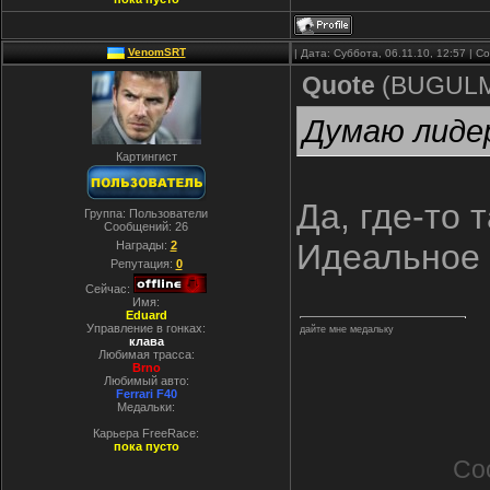
VenomSRT
| Дата: Суббота, 06.11.10, 12:57 | 
Quote
(
BUGUL
Думаю лидер
Картингист
Да, где-то т
Группа: Пользователи
Сообщений:
26
Идеальное 
Награды:
2
Репутация:
0
Сейчас:
Имя:
Eduard
Управление в гонках:
дайте мне медальку
клава
Любимая трасса:
Brno
Любимый авто:
Ferrari F40
Медальки:
Карьера FreeRace:
пока пусто
Со