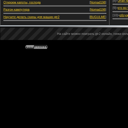
[8]>
Этап №
Откроем капоты, господа
[
Nomad198
]
[9]>
кто во
Разгон кампутера
[
Nomad198
]
[10]>
обсуж
Научите делать скины для машин gtr2
[
BUGULME
]
На сайте можно поиграть gtr2 онлайн, гонки онла