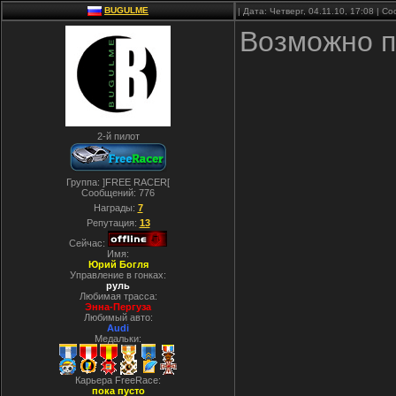
BUGULME
| Дата: Четверг, 04.11.10, 17:08 | 
Возможно п
2-й пилот
Группа: ]FREE RACER[
Сообщений:
776
Награды:
7
Репутация:
13
Сейчас:
Имя:
Юрий Богля
Управление в гонках:
руль
Любимая трасса:
Энна-Пергуза
Любимый авто:
Audi
Медальки:
Карьера FreeRace:
пока пусто