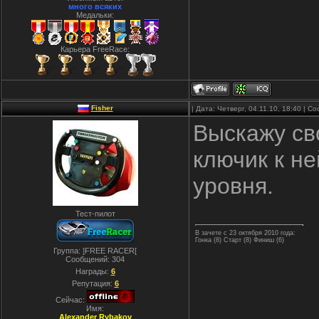
много всяких
Медальки:
Карьера FreeRace:
Fisher
| Дата: Четверг, 04.11.10, 18:40 | 
Выскажу сво
ключик к не
уровня.
Тест-пилот
В зачете с 23 октября 2010 года:
Гонка (8) Старт (8) Финиш (6)
Группа: ]FREE RACER[
Сообщений:
304
Награды:
6
Репутация:
6
Сейчас:
Имя:
Alexander Rybakov