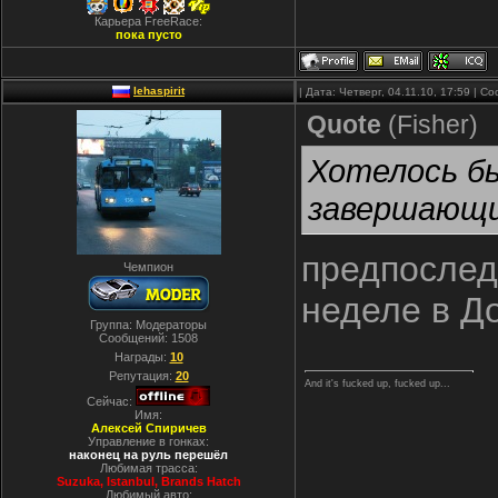
Карьера FreeRace:
пока пусто
lehaspirit
| Дата: Четверг, 04.11.10, 17:59 | 
Quote
(
Fisher
)
Хотелось бы
завершающи
предпослед
Чемпион
неделе в Д
Группа: Модераторы
Сообщений:
1508
Награды:
10
Репутация:
20
And it's fucked up, fucked up...
Сейчас:
Имя:
Алексей Спиричев
Управление в гонках:
наконец на руль перешёл
Любимая трасса:
Suzuka, Istanbul, Вrands Hatch
Любимый авто: