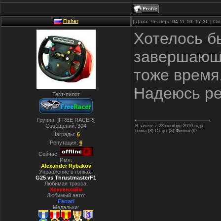
Fisher
| Дата: Четверг, 04.11.10, 17:36 | 
Хотелось бы
завершающи
тоже время
Надеюсь ре
Тест-пилот
Группа: ]FREE RACER[
Сообщений:
304
В зачете с 23 октября 2010 года:
Гонка (8) Старт (8) Финиш (6)
Награды:
6
Репутация:
6
Сейчас:
Имя:
Alexander Rybakov
Управление в гонках:
G25 vs ThrustmasterF1
Любимая трасса:
Хоккенхайм
Любимый авто:
Ferrari
Медальки: