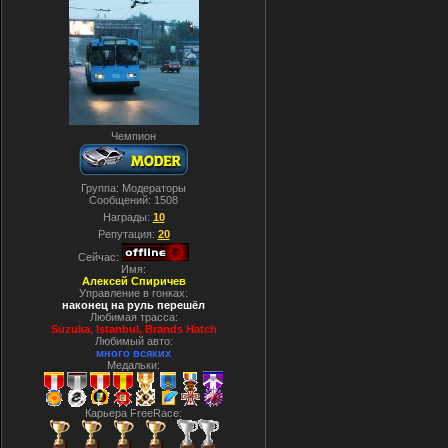
Чемпион
Группа: Модераторы
Сообщений:
1508
Награды:
10
Репутация:
20
Сейчас:
Имя:
Алексей Спиричев
Управление в гонках:
наконец на руль перешёл
Любимая трасса:
Suzuka, Istanbul, Вrands Hatch
Любимый авто:
много всяких
Медальки:
Карьера FreeRace: