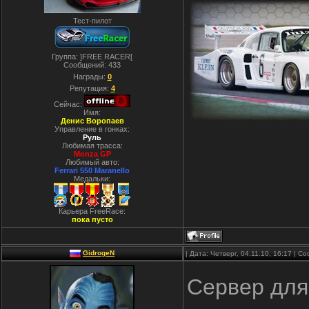
Тест-пилот
Группа: ]FREE RACER[
Сообщений:
433
Награды:
0
Репутация:
4
Сейчас:
Имя:
Денис Воропаев
Управление в гонках:
Руль
Любимая трасса:
Monza GP
Любимый авто:
Ferrari 550 Maranello
Медальки:
Карьера FreeRace:
пока пусто
GidrogeN
| Дата: Четверг, 04.11.10, 16:17 | 
Сервер для