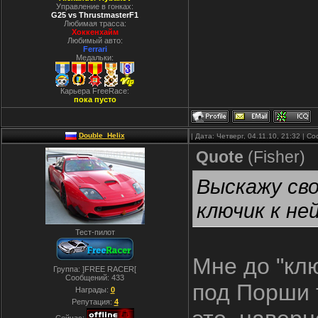
Управление в гонках:
G25 vs ThrustmasterF1
Любимая трасса:
Хоккенхайм
Любимый авто:
Ferrari
Медальки:
Карьера FreeRace:
пока пусто
Double_Helix
| Дата: Четверг, 04.11.10, 21:32 | 
Quote
(
Fisher
)
Выскажу сво
ключик к не
Тест-пилот
Мне до "клю
Группа: ]FREE RACER[
Сообщений:
433
под Порши 
Награды:
0
Репутация:
4