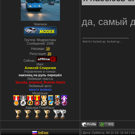
да, самый 
Чемпион
Группа: Модераторы
And it's fucked up, fucked up...
Сообщений:
1508
Награды:
10
Репутация:
20
Сейчас:
Имя:
Алексей Спиричев
Управление в гонках:
наконец на руль перешёл
Любимая трасса:
Suzuka, Istanbul, Вrands Hatch
Любимый авто:
много всяких
Медальки:
Карьера FreeRace:
linEgor
| Дата: Суббота, 06.11.10, 11:14 | 