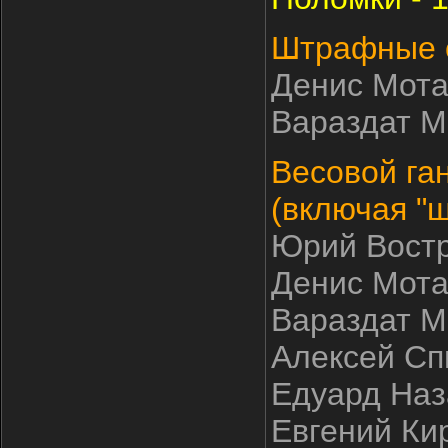
Штрафные с
Денис Мота
Вараздат Ма
Весовой га
(включая "
Юрий Востре
Денис Мотай
Вараздат Ма
Алексей Спи
Едуард Наза
Евгений Кир