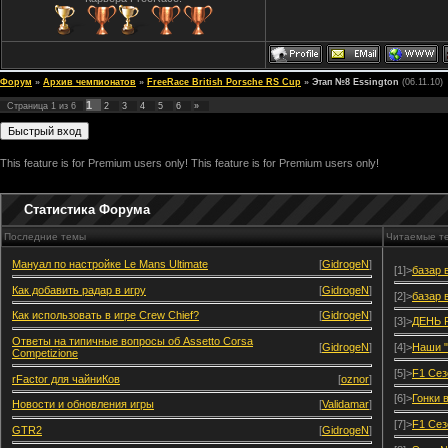
Форум
»
Архив чемпионатов
»
FreeRace British Porsche RS Cup
»
Этап №8 Essington
(06.11.10)
1
Страница
1
из
6
2
3
4
5
6
»
This feature is for Premium users only!
This feature is for Premium users only!
Статистика Форума
Последние темы
Читаемые т
Мануал по настройке Le Mans Ultimate
[
GidrogeN
]
[1]>
базар 
Как добавить радар в игру
[
GidrogeN
]
[2]>
базар 
Как использовать в игре Crew Chief?
[
GidrogeN
]
[3]>
ДЕНЬ 
Ответы на типичные вопросы об Assetto Corsa
[
GidrogeN
]
[4]>
Наши "
Competizione
[5]>
F1 Сез
rFactor для чайниКов
[
oznor
]
[6]>
Гонки 
Новости и обновления игры
[
Validamar
]
[7]>
F1 Сез
GTR2
[
GidrogeN
]