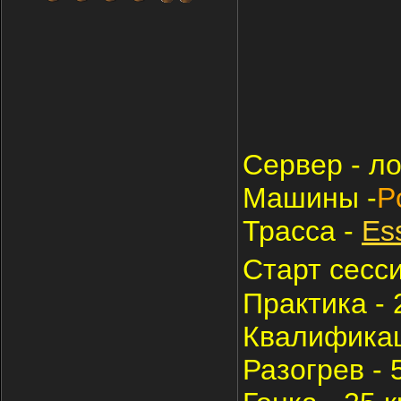
Cервер - ло
Машины -
P
Трасса -
Es
Старт сесс
Практика - 
Квалификац
Разогрев - 