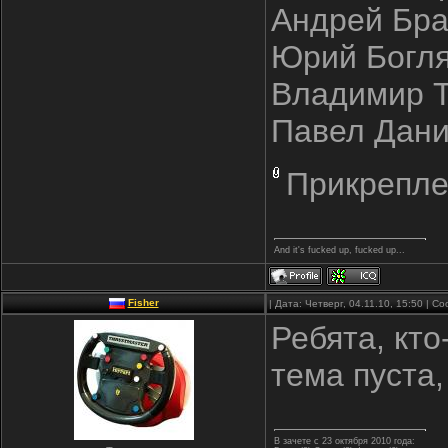
Андрей Браж
Юрий Богля (
Владимир Тк
Павел Данил
Прикрепле
And it's fucked up, fucked up...
Fisher
| Дата: Четверг, 04.11.10, 15:50 | 
Ребята, кто
тема пуста,
В зачете с 23 октября 2010 года: