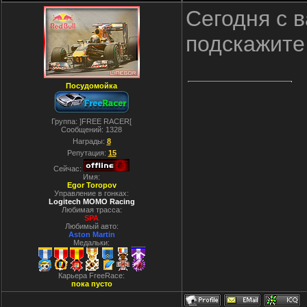
Сегодня с в
подскажите
Посудомойка
Группа: ]FREE RACER[
Сообщений:
1328
Награды:
8
Репутация:
15
Сейчас:
Имя:
Egor Toropov
Управление в гонках:
Logitech MOMO Racing
Любимая трасса:
SPA
Любимый авто:
Aston Martin
Медальки:
Карьера FreeRace:
пока пусто