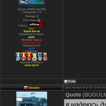
Группа: ]FREE RACER[
Сообщений:
776
Награды:
7
Репутация:
13
Сейчас:
Имя:
Юрий Богля
Управление в гонках:
руль
Любимая трасса:
Энна-Пергуза
Любимый авто:
Audi
Медальки:
Карьера FreeRace:
пока пусто
lehaspirit
| Дата: Четверг, 04.11.10, 22:59 | 
Quote
(
BUGUL
я надеюсь д