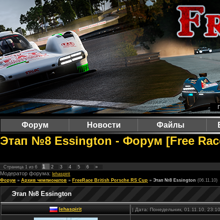
Форум
Новости
Файлы
Этап №8 Essington - Форум [Free Ra
1
Страница
1
из
6
2
3
4
5
6
»
Модератор форума:
lehaspirit
Форум
»
Архив чемпионатов
»
FreeRace British Porsche RS Cup
»
Этап №8 Essington
(06.11.10)
Этап №8 Essington
lehaspirit
| Дата: Понедельник, 01.11.10, 23: