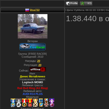
Disa722
| Дата: Суббота, 06.11.10, 13:59 | 
1.38.440 в
Ветеран
Группа: ]FREE RACER[
Сообщений:
2610
Награды:
20
Репутация:
20
Сейчас:
Имя:
Денис Мотайленко
Управление в гонках:
Logitech MOMO
Любимая трасса:
Red Bull Ring (A1 Ring)
Любимый авто:
AUDI R14 PLUS
Медальки:
Карьера FreeRace: