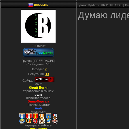
BUGULME
| Дата: Суббота, 06.11.10, 11:20 | 
Думаю лидер
2-й пилот
Группа: ]FREE RACER[
Сообщений:
776
Награды:
7
Репутация:
13
Сейчас:
Имя:
Юрий Богля
Управление в гонках:
руль
Любимая трасса:
Энна-Пергуза
Любимый авто:
Audi
Медальки:
Карьера FreeRace:
пока пусто