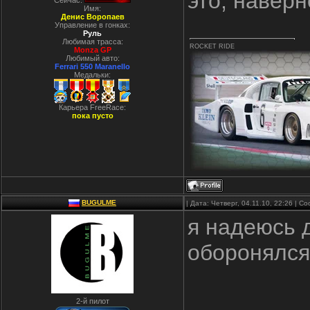
это, навер
Сейчас:
Имя:
Денис Воропаев
Управление в гонках:
Руль
Любимая трасса:
ROCKET RIDE
Monza GP
Любимый авто:
Ferrari 550 Maranello
Медальки:
Карьера FreeRace:
пока пусто
BUGULME
| Дата: Четверг, 04.11.10, 22:26 | 
я надеюсь 
оборонялся
2-й пилот