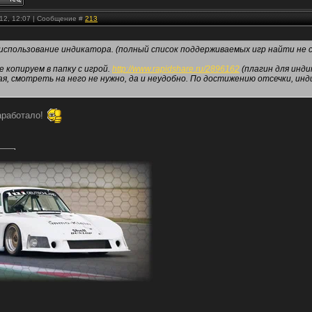
.12, 12:07 | Сообщение #
213
спользование индикатора. (полный список поддерживаемых игр найти не см
е копируем в папку с игрой.
http://www.rapidshare.ru/2896162
(плагин для инд
ая, смотреть на него не нужно, да и неудобно. По достижению отсечки, и
аработало!