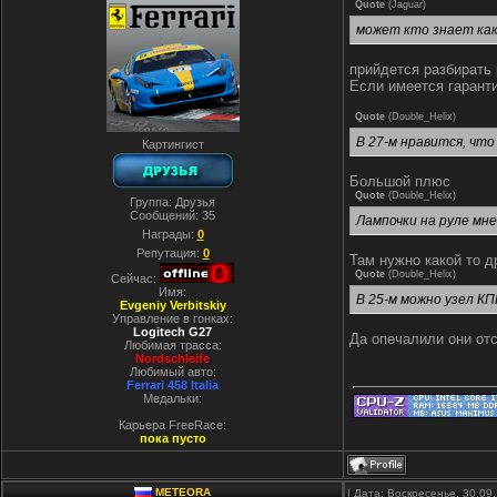
Quote
(
Jaguar
)
может кто знает ка
прийдется разбирать 
Если имеется гаранти
Quote
(
Double_Helix
)
В 27-м нравится, что
Картингист
Большой плюс
Quote
(
Double_Helix
)
Группа: Друзья
Сообщений:
35
Лампочки на руле мне
Награды:
0
Репутация:
0
Там нужно какой то д
Quote
(
Double_Helix
)
Сейчас:
Имя:
В 25-м можно узел КП
Evgeniy Verbitskiy
Управление в гонках:
Logitech G27
Да опечалили они отс
Любимая трасса:
Nordschleife
Любимый авто:
Ferrari 458 Italia
Медальки:
Карьера FreeRace:
пока пусто
METEORA
| Дата: Воскресенье, 30.09