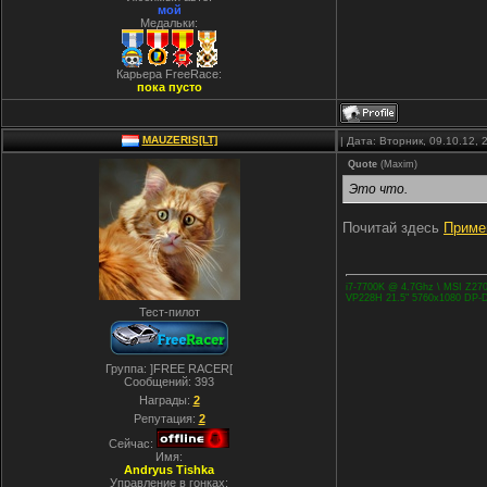
мой
Медальки:
Карьера FreeRace:
пока пусто
MAUZERIS[LT]
| Дата: Вторник, 09.10.12,
Quote
(
Maxim
)
Это что.
Почитай здесь
Примен
i7-7700K @ 4.7Ghz \ MSI Z2
VP228H 21.5" 5760x1080 DP-DV
Тест-пилот
Группа: ]FREE RACER[
Сообщений:
393
Награды:
2
Репутация:
2
Сейчас:
Имя:
Andryus Tishka
Управление в гонках: