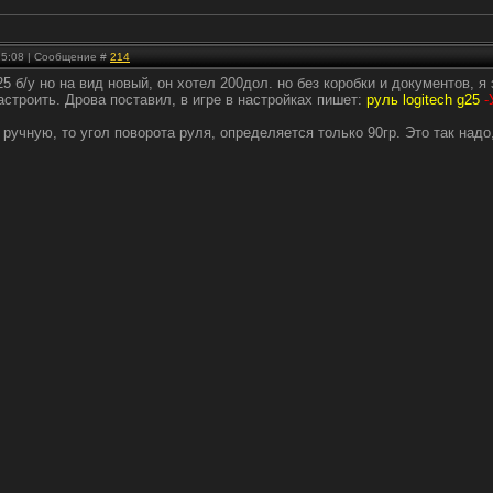
 15:08 | Сообщение #
214
25 б/у но на вид новый, он хотел 200дол. но без коробки и документов, я
астроить. Дрова поставил, в игре в настройках пишет:
руль logitech g25
-
 ручную, то угол поворота руля, определяется только 90гр. Это так надо,