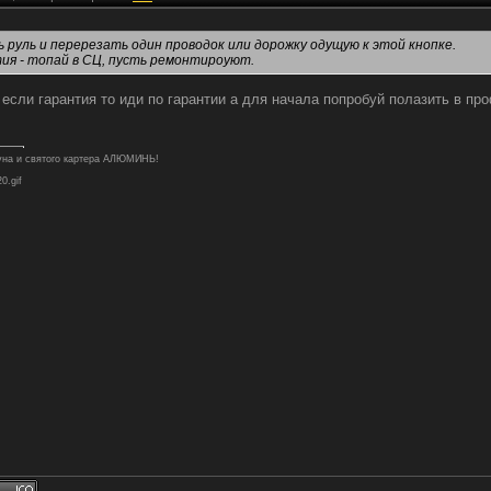
 руль и перерезать один проводок или дорожку одущую к этой кнопке.
ия - топай в СЦ, пусть ремонтироуют.
. если гарантия то иди по гарантии а для начала попробуй полазить в п
туна и святого картера АЛЮМИНЬ!
20.gif