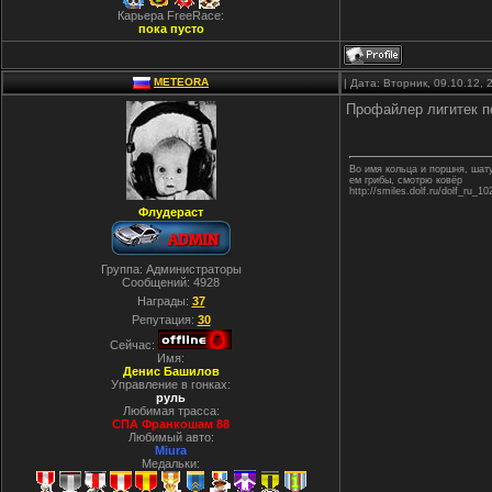
Карьера FreeRace:
пока пусто
METEORA
| Дата: Вторник, 09.10.12,
Профайлер лигитек по
Во имя кольца и поршня, ша
ем грибы, смотрю ковёр
http://smiles.dolf.ru/dolf_ru_10
Флудераст
Группа: Администраторы
Сообщений:
4928
Награды:
37
Репутация:
30
Сейчас:
Имя:
Денис Башилов
Управление в гонках:
руль
Любимая трасса:
СПА Франкошам 88
Любимый авто:
Miura
Медальки: