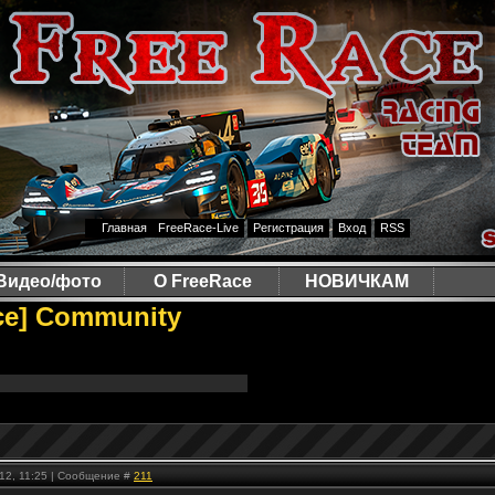
Главная
FreeRace-Live
Регистрация
Вход
RSS
Видео/фото
О FreeRace
НОВИЧКАМ
ce] Community
.12, 11:25 | Сообщение #
211