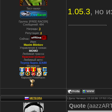
Тест-пилот
1.05.3
, но 
Группа: ]FREE RACER[
Сообщений:
484
Награды:
3
Репутация:
4
Сейчас:
Имя:
Maxim Blinkov
Управление в гонках:
MOMO
Любимая трасса:
Красное кольцо
Любимый авто:
Toyota Supra JZA80
Медальки:
Карьера FreeRace:
METEORA
| Дата: Четверг, 15.10.09, 17:52 | 
Quote
(
aazzAR