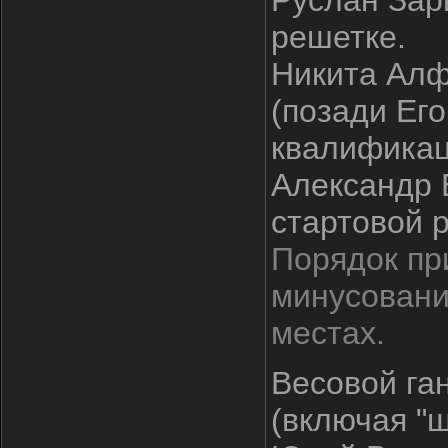
Руслан Зари
решетке.
Никита Алф
(позади Его
квалификац
Александр 
стартовой 
Порядок пр
минусовани
местах.
Весовой га
(включая "