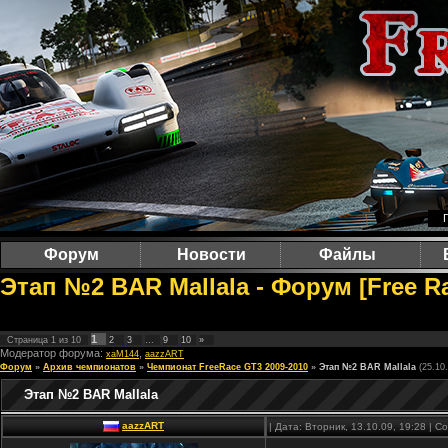
Форум
Новости
Файлы
Этап №2 BAR Mallala - Форум [Free R
1
Страница
1
из
10
2
3
…
9
10
»
Модератор форума:
,
xaM144
aazzART
Форум
»
Архив чемпионатов
»
Чемпионат FreeRace GT3 2009-2010
»
Этап №2 BAR Mallala
(25.10
Этап №2 BAR Mallala
aazzART
| Дата: Вторник, 13.10.09, 19:28 | 