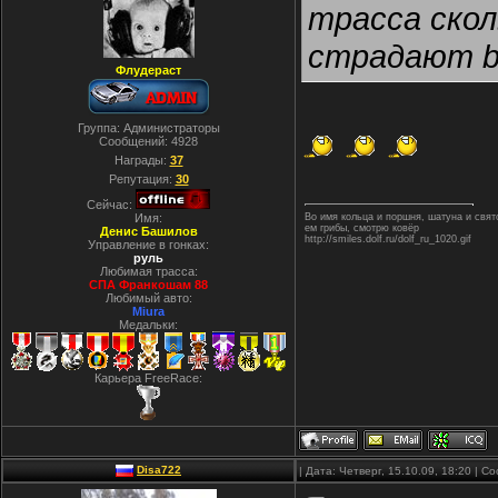
трасса скол
страдают 
Флудераст
Группа: Администраторы
Сообщений:
4928
Награды:
37
Репутация:
30
Сейчас:
Имя:
Во имя кольца и поршня, шатуна и свя
ем грибы, смотрю ковёр
Денис Башилов
http://smiles.dolf.ru/dolf_ru_1020.gif
Управление в гонках:
руль
Любимая трасса:
СПА Франкошам 88
Любимый авто:
Miura
Медальки:
Карьера FreeRace:
Disa722
| Дата: Четверг, 15.10.09, 18:20 | 