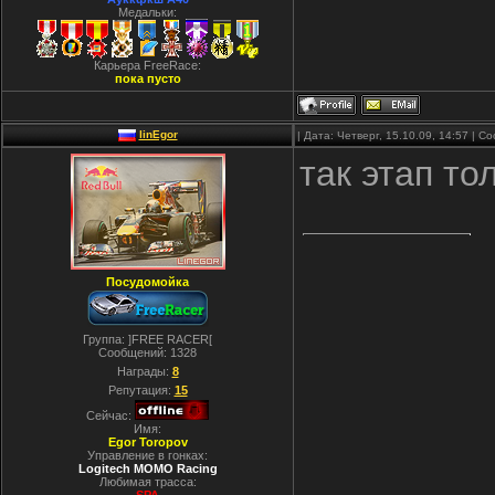
Медальки:
Карьера FreeRace:
пока пусто
linEgor
| Дата: Четверг, 15.10.09, 14:57 | 
так этап то
Посудомойка
Группа: ]FREE RACER[
Сообщений:
1328
Награды:
8
Репутация:
15
Сейчас:
Имя:
Egor Toropov
Управление в гонках:
Logitech MOMO Racing
Любимая трасса: