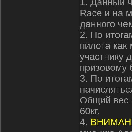
1. Данный 
Race и на 
данного че
2. По итога
пилота как
участнику 
призовому 
3. По итога
начисляться
Общий вес 
60кг.
4.
ВНИМАН