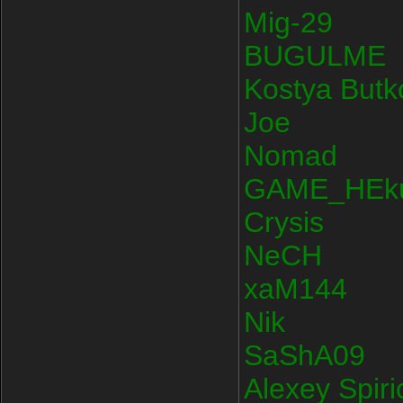
Mig-29
BUGULME
Kostya Butk
Joe
Nomad
GAME_HEk
Crysis
NeCH
xaM144
Nik
SaShA09
Alexey Spir