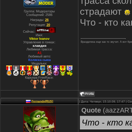
трасса ско
страдают
Группа: Модераторы
Сообщений:
2586
Что - кто к
Награды:
26
Репутация:
20
Сейчас:
Имя:
Viktor Ivanov
Управление в гонках:
Враздатина еще как то звучит. А вот Кр
клавдия
Любимая трасса:
A1
Любимый авто:
Коляска сына
Медальки:
Карьера FreeRace:
Fernando[RUS]
| Дата: Четверг, 15.10.09, 17:47 | 
Quote
(
aazzAR
Что - кто к