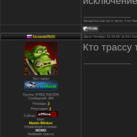
исключение
Враздатина еще как то звучит. А вот Кр
Fernando[RUS]
| Дата: Четверг, 15.10.09, 11:53 | 
Кто трассу 
Тест-пилот
Группа: ]FREE RACER[
Сообщений:
484
Награды:
3
Репутация:
4
Сейчас:
Имя:
Maxim Blinkov
Управление в гонках:
MOMO
Любимая трасса: