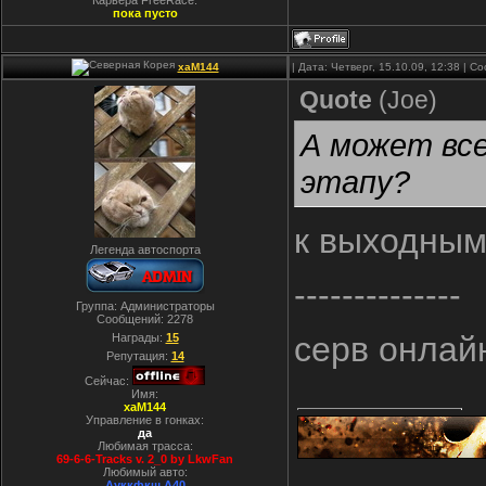
Карьера FreeRace:
пока пусто
xaM144
| Дата: Четверг, 15.10.09, 12:38 | 
Quote
(
Joe
)
А может вс
этапу?
к выходным
Легенда автоспорта
--------------
Группа: Администраторы
Сообщений:
2278
серв онлай
Награды:
15
Репутация:
14
Сейчас:
Имя:
xaM144
Управление в гонках:
да
Любимая трасса:
69-6-6-Tracks v. 2_0 by LkwFan
Любимый авто:
Ауккфкш А40