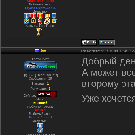
Красное кольцо
Любимый авто:
Toyota Supra JZA80
Медальки:
Карьера FreeRace:
Joe
| Дата: Четверг, 15.10.09, 12:35 | 
Добрый ден
Картингист
А может вс
Группа: ]FREE RACER[
Сообщений:
29
второму эт
Награды:
1
Репутация:
2
Уже хочется
Сейчас:
Имя:
Евгений
Любимая трасса:
Monza
Любимый авто:
Honda Accord
Медальки: