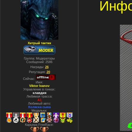
Инфо
Хитрый тактик
Группа: Модераторы
Сообщений:
2586
Награды:
26
Репутация:
20
Сейчас:
Имя:
Viktor Ivanov
Управление в гонках:
клавдия
Любимая трасса:
A1
Любимый авто:
Коляска сына
Медальки:
Карьера FreeRace: