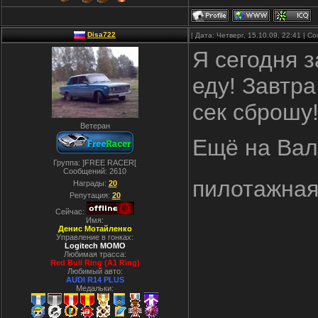
Disa722
| Дата: Четверг, 15.10.09, 22:41 | 
Я сегодня з
еду! Завтр
сек сброшу
Ветеран
Ещё на Вал
Группа: ]FREE RACER[
Сообщений:
2610
пилотажная
Награды:
20
Репутация:
20
Сейчас:
Имя:
Денис Мотайленко
Управление в гонках:
Logitech MOMO
Любимая трасса:
Red Bull Ring (A1 Ring)
Любимый авто:
AUDI R14 PLUS
Медальки: