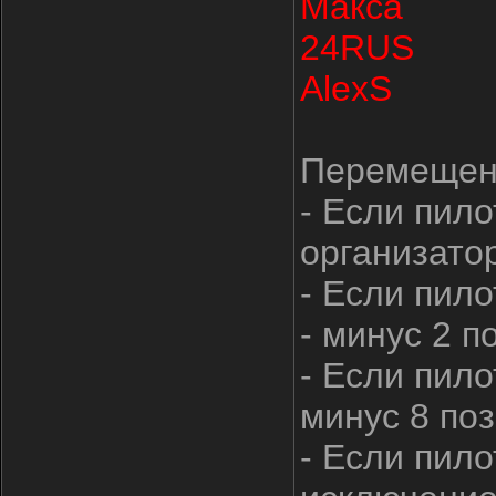
Макса
24RUS
AlexS
Перемещени
- Если пило
организатор
- Если пило
- минус 2 п
- Если пило
минус 8 поз
- Если пило