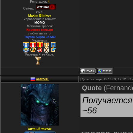
Репутация:
4
Сейчас:
Имя:
Maxim Blinkov
Управление в гонках:
MOMO
Любимая трасса:
Красное кольцо
Любимый авто:
Toyota Supra JZA80
Медальки:
Карьера FreeRace:
aazzART
| Дата: Четверг, 15.10.09, 17:12 | 
Quote
(
Fernand
Получается 
~56
Хитрый тактик