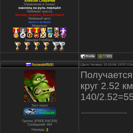
Алексей Спиричев
Управление в гонках:
наконец на руль перешёл
Любимая трасса:
Suzuka, Istanbul, Вrands Hatch
Любимый авто:
много всяких
Медальки:
Карьера FreeRace:
Fernando[RUS]
| Дата: Четверг, 15.10.09, 15:57 | 
Получается
круг 2.52 км
140/2.52=5
Тест-пилот
Группа: ]FREE RACER[
Сообщений:
484
Награды:
3