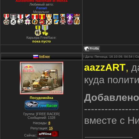
Autodromo Nacionale di Monza
Любимый авто:
Ferrari
Медальки:
Карьера FreeRace:
пока пусто
linEgor
| Дата: Пятница, 16.10.09, 04:54 |
aazzART
,
да
куда полит
Добавлен
Посудомойка
----------------
Группа: ]FREE RACER[
вместе с Н
Сообщений:
1328
Награды:
8
Репутация:
15
Сейчас: