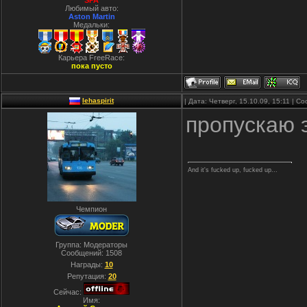
SPA
Любимый авто:
Aston Martin
Медальки:
Карьера FreeRace:
пока пусто
lehaspirit
| Дата: Четверг, 15.10.09, 15:11 | 
пропускаю 
And it's fucked up, fucked up...
Чемпион
Группа: Модераторы
Сообщений:
1508
Награды:
10
Репутация:
20
Сейчас:
Имя: