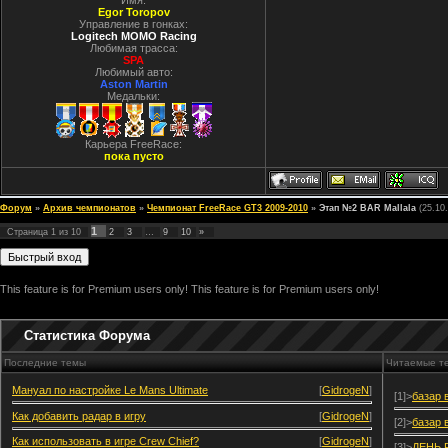
Имя:
Egor Toropov
Управление в гонках:
Logitech MOMO Racing
Любимая трасса:
SPA
Любимый авто:
Aston Martin
Медальки:
Карьера FreeRace:
пока пусто
Форум
»
Архив чемпионатов
»
Чемпионат FreeRace GT3 2009-2010
»
Этап №2 BAR Mallala
(25.10
1
Страница
1
из
10
2
3
…
9
10
»
This feature is for Premium users only!
This feature is for Premium users only!
Статистика Форума
Последние темы
Читаемые т
Мануал по настройке Le Mans Ultimate
[
GidrogeN
]
[1]>
базар 
Как добавить радар в игру
[
GidrogeN
]
[2]>
базар 
Как использовать в игре Crew Chief?
[
GidrogeN
]
[3]>
ДЕНЬ 