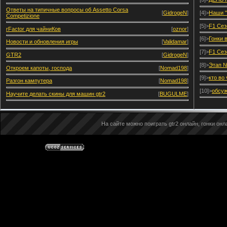
Ответы на типичные вопросы об Assetto Corsa
[
GidrogeN
]
[4]>
Наши "
Competizione
[5]>
F1 Сез
rFactor для чайниКов
[
oznor
]
[6]>
Гонки 
Новости и обновления игры
[
Validamar
]
[7]>
F1 Сез
GTR2
[
GidrogeN
]
[8]>
Этап №
Откроем капоты, господа
[
Nomad198
]
[9]>
кто во
Разгон кампутера
[
Nomad198
]
[10]>
обсуж
Научите делать скины для машин gtr2
[
BUGULME
]
На сайте можно поиграть gtr2 онлайн, гонки онла