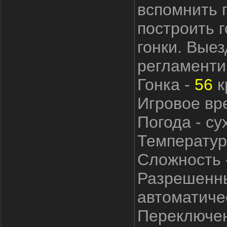
вспомнить 
построить г
гонки. Выез
регламенти
Гонка -
56
к
Игровое вре
Погода - су
Температур
Сложность -
Разрешенны
автоматиче
Переключен