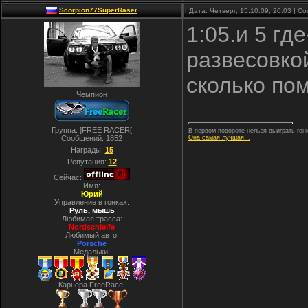
Scorpion77SuperRaser
| Дата: Четверг, 15.10.09, 20:03 | 
1:05.и 5 гд
развесовкой
сколько пом
Чемпион
Группа: ]FREE RACER[
В первом повороте нельзя выиграть гонк
Сообщений:
1852
Она самая лучшая...
Награды:
15
Репутация:
12
Сейчас:
Имя:
Юрий
Управление в гонках:
Руль, мышь
Любимая трасса:
Nordschleife
Любимый авто:
Porsche
Медальки:
Карьера FreeRace: