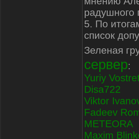
мнению Але
радушного 
5. По итога
список доп
Зеленая гр
сервер
:
Yuriy Vostre
Disa722
Viktor Ivano
Fadeev Ro
METEORA
Maxim Blink