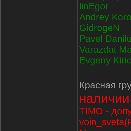
linEgor
Andrey Koro
GidrogeN
Pavel Danil
Varazdat M
Evgeny Kiri
Красная гр
наличии
TIMO - доп
voin_sveta(