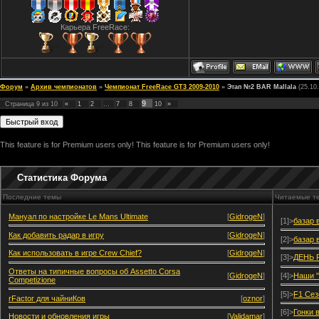
Карьера FreeRace:
Форум
»
Архив чемпионатов
»
Чемпионат FreeRace GT3 2009-2010
»
Этап №2 BAR Mallala
(25.10
9
Страница
9
из
10
«
1
2
…
7
8
10
»
This feature is for Premium users only!
This feature is for Premium users only!
Статистика Форума
Последние темы
Читаемые т
Мануал по настройке Le Mans Ultimate
[
GidrogeN
]
[1]>
базар 
Как добавить радар в игру
[
GidrogeN
]
[2]>
базар 
Как использовать в игре Crew Chief?
[
GidrogeN
]
[3]>
ДЕНЬ 
Ответы на типичные вопросы об Assetto Corsa
[
GidrogeN
]
[4]>
Наши "
Competizione
[5]>
F1 Сез
rFactor для чайниКов
[
oznor
]
[6]>
Гонки 
Новости и обновления игры
[
Validamar
]