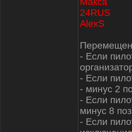
Макса
24RUS
AlexS
Перемещени
- Если пило
организатор
- Если пило
- минус 2 п
- Если пило
минус 8 поз
- Если пило