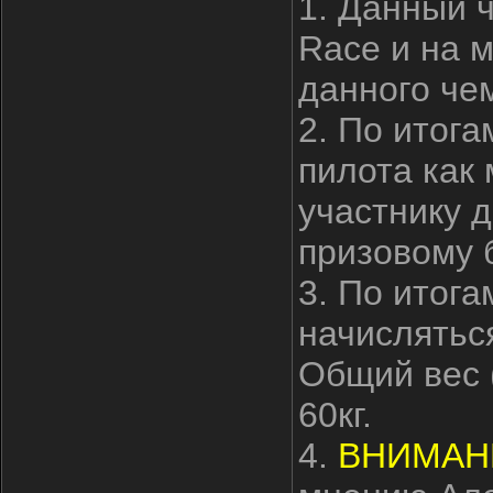
1. Данный 
Race и на 
данного че
2. По итога
пилота как
участнику 
призовому 
3. По итога
начисляться
Общий вес 
60кг.
4.
ВНИМАН