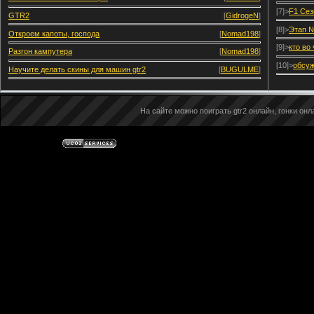
[7]>
F1 Сез
GTR2
[
GidrogeN
]
[8]>
Этап №
Откроем капоты, господа
[
Nomad198
]
[9]>
кто во
Разгон кампутера
[
Nomad198
]
[10]>
обсуж
Научите делать скины для машин gtr2
[
BUGULME
]
На сайте можно поиграть gtr2 онлайн, гонки онла