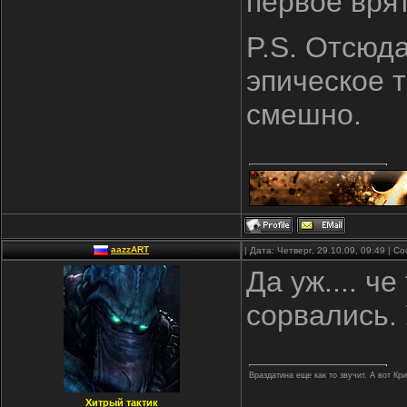
первое вря
P.S. Отсюда
эпическое т
смешно.
aazzART
| Дата: Четверг, 29.10.09, 09:49 | 
Да уж.... ч
сорвались.
Враздатина еще как то звучит. А вот Кр
Хитрый тактик