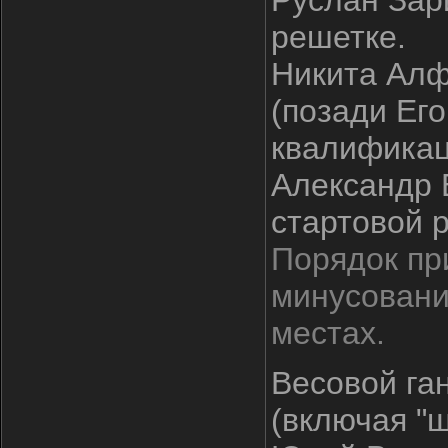
Руслан Зари
решетке.
Никита Алф
(позади Его
квалификац
Александр 
стартовой 
Порядок пр
минусовани
местах.
Весовой га
(включая "