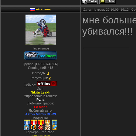
nickname
| Дата: Четверг, 29.10.09, 16:12 | 
мне больше
убивался!!!
Тест-пилот
Группа: ]FREE RACER[
Сообщений:
418
Награды:
1
Репутация:
2
Сейчас:
Имя:
Nikita Lyakh
Управление в гонках:
Руль
Любимая трасса:
Le Mans
Любимый авто:
Aston Martin DBR9
Медальки:
Карьера FreeRace:
пока пусто