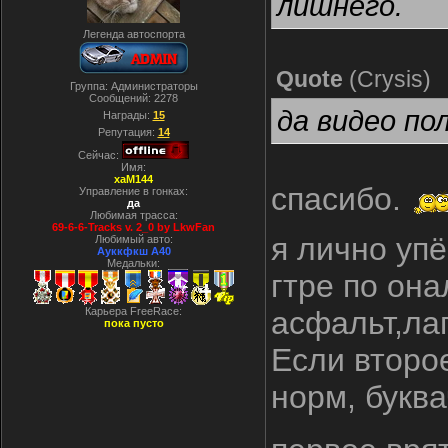
лишнего.
Легенда автоспорта
Quote
(
Crysis
)
Группа: Администраторы
Сообщений:
2278
да видео по
Награды:
15
Репутация:
14
Сейчас:
Имя:
xaM144
спасибо.
Управление в гонках:
да
Любимая трасса:
69-6-6-Tracks v. 2_0 by LkwFan
я лично уп
Любимый авто:
Ауккфкш А40
Медальки:
гтре по он
Карьера FreeRace:
асфальт,ла
пока пусто
Если второ
норм, буква