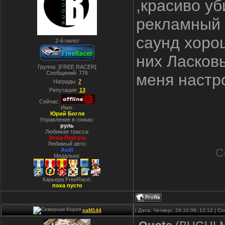
,красиво у
рекламный щ
саунд хоро
2-й пилот
них Ласков
Группа: ]FREE RACER[
Сообщений:
776
меня наст
Награды:
7
Репутация:
13
Сейчас:
Имя:
Юрий Богля
Управление в гонках:
руль
Любимая трасса:
Энна-Пергуза
Любимый авто:
С
Audi
Медальки:
Карьера FreeRace:
пока пусто
xaM144
| Дата: Четверг, 29.10.09, 12:12 | 