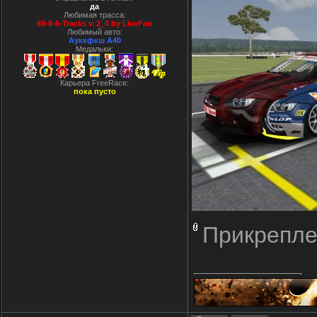
да
Любимая трасса:
69-6-6-Tracks v. 2_0 by LkwFan
Любимый авто:
Ауккфкш А40
Медальки:
Карьера FreeRace:
пока пусто
Прикрепле