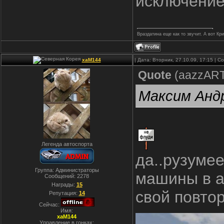
исключение
Враздатина еще как то звучит. А вот Кр
xaM144
| Дата: Вторник, 27.10.09, 17:15 | 
Quote
(
aazzAR
Максим Андр
Легенда автоспорта
да..рузумее
Группа: Администраторы
машины в а
Сообщений:
2278
Награды:
15
свой повтор
Репутация:
14
Сейчас:
Имя:
xaM144
Управление в гонках: