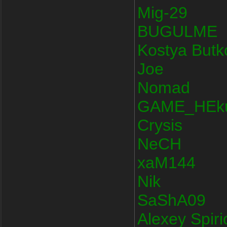
Mig-29
BUGULME
Kostya Butk
Joe
Nomad
GAME_HEk
Crysis
NeCH
xaM144
Nik
SaShA09
Alexey Spir