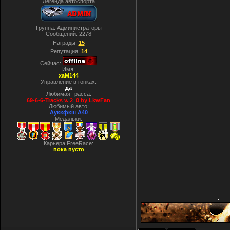
Легенда автоспорта
Группа: Администраторы
Сообщений:
2278
Награды:
15
Репутация:
14
Сейчас:
Имя:
xaM144
Управление в гонках:
да
Любимая трасса:
69-6-6-Tracks v. 2_0 by LkwFan
Любимый авто:
Ауккфкш А40
Медальки:
Карьера FreeRace:
пока пусто