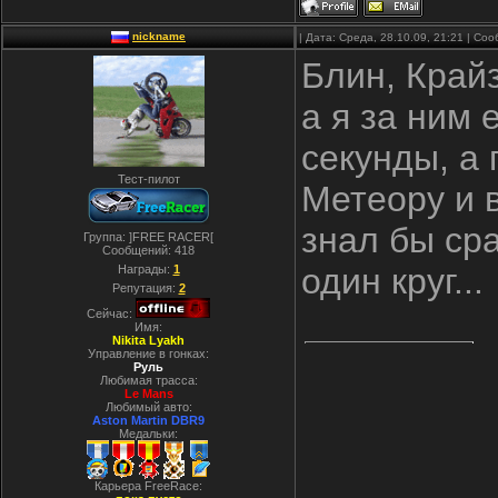
nickname
| Дата: Среда, 28.10.09, 21:21 | С
Блин, Крайз
а я за ним 
секунды, а 
Тест-пилот
Метеору и в
знал бы сра
Группа: ]FREE RACER[
Сообщений:
418
один круг...
Награды:
1
Репутация:
2
Сейчас:
Имя:
Nikita Lyakh
Управление в гонках:
Руль
Любимая трасса:
Le Mans
Любимый авто:
Aston Martin DBR9
Медальки:
Карьера FreeRace: