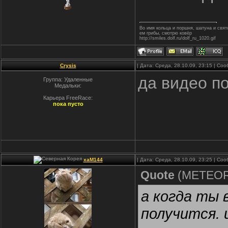
Во имя кольца и поршня, шатуна и свя
ем грибы, смотрю ковёр
http://smiles.dolf.ru/dolf_ru_1020.gif
Crysis
| Дата: Среда, 28.10.09, 23:15 | С
да видео п
Группа: Удаленные
Медальки:
Карьера FreeRace:
пока пусто
xaM144
| Дата: Среда, 28.10.09, 23:25 | С
Quote
(
METEO
а когда ты 
получится. 