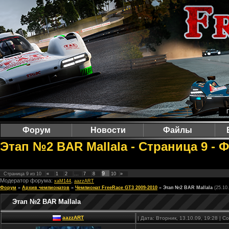
Форум
Новости
Файлы
Этап №2 BAR Mallala - Страница 9 - 
9
Страница
9
из
10
«
1
2
…
7
8
10
»
Модератор форума:
,
xaM144
aazzART
Форум
»
Архив чемпионатов
»
Чемпионат FreeRace GT3 2009-2010
»
Этап №2 BAR Mallala
(25.10
Этап №2 BAR Mallala
aazzART
| Дата: Вторник, 13.10.09, 19:28 | 