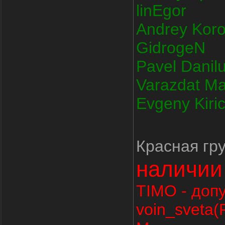
linEgor
Andrey Koro
GidrogeN
Pavel Danil
Varazdat M
Evgeny Kiri
Красная гр
наличии
TIMO - доп
voin_sveta(