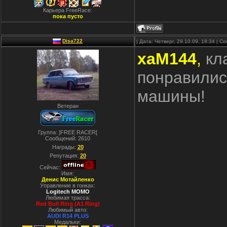
Карьера FreeRace:
пока пусто
Disa722
| Дата: Четверг, 29.10.09, 18:34 | 
xaM144
,
кла
понравились
машины!
Ветеран
Группа: ]FREE RACER[
Сообщений:
2610
Награды:
20
Репутация:
20
Сейчас:
Имя:
Денис Мотайленко
Управление в гонках:
Logitech MOMO
Любимая трасса:
Red Bull Ring (A1 Ring)
Любимый авто:
AUDI R14 PLUS
Медальки: