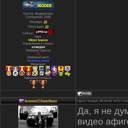
Группа: Модераторы
Сообщений:
2586
Награды:
26
Репутация:
20
Сейчас:
Имя:
Viktor Ivanov
Управление в гонках:
клавдия
Любимая трасса:
A1
Любимый авто:
Коляска сына
Медальки:
Карьера FreeRace:
Scorpion77SuperRaser
| Дата: Четверг, 29.10.09, 11:07 | 
Да, я не ду
видео афиг