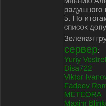
мнению Але
радушного 
5. По итога
список доп
Зеленая гр
сервер
:
Yuriy Vostre
Disa722
Viktor Ivano
Fadeev Ro
METEORA
Maxim Blink