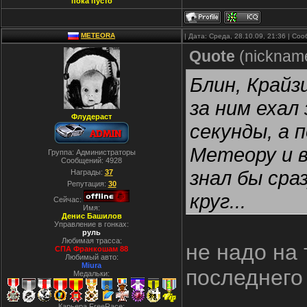
пока пусто
METEORA
| Дата: Среда, 28.10.09, 21:36 | С
Quote
(
nicknam
Блин, Крайз
за ним ехал
Флудераст
секунды, а 
Метеору и в
Группа: Администраторы
Сообщений:
4928
знал бы сра
Награды:
37
Репутация:
30
круг...
Сейчас:
Имя:
Денис Башилов
Управление в гонках:
руль
Любимая трасса:
не надо на 
СПА Франкошам 88
Любимый авто:
Miura
последнего
Медальки:
Карьера FreeRace: