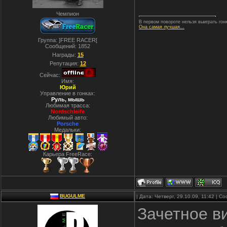
Чемпион
В первом повороте нельзя выиграть гонк
Она самая лучшая...
Группа: ]FREE RACER[
Сообщений:
1852
Награды:
15
Репутация:
12
Сейчас:
Имя:
Юрий
Управление в гонках:
Руль, мышь
Любимая трасса:
Nordschleife
Любимый авто:
Porsche
Медальки:
Карьера FreeRace:
BUGULME
| Дата: Четверг, 29.10.09, 11:42 | 
Зачетное в