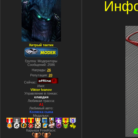
Инфо
Хитрый тактик
Группа: Модераторы
Сообщений:
2586
Награды:
26
Репутация:
20
Сейчас:
Имя:
Viktor Ivanov
Управление в гонках:
клавдия
Любимая трасса:
A1
Любимый авто:
Коляска сына
Медальки:
Карьера FreeRace: