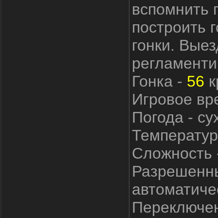
вспомнить 
построить г
гонки. Выез
регламенти
Гонка -
56
к
Игровое вре
Погода - су
Температур
Сложность -
Разрешенны
автоматиче
Переключен