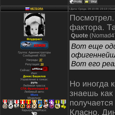
METEORA
| Дата: Среда, 28.10.09, 23:13 | С
Посмотрел.
фактора. Т
Quote
(
Nomad4
Флудераст
Вот еще оди
офигеннейшы
Группа: Администраторы
Сообщений:
4928
Награды:
37
Вот его ре
Репутация:
30
Сейчас:
Имя:
Денис Башилов
Управление в гонках:
Но иногда к
руль
Любимая трасса:
СПА Франкошам 88
знаешь как 
Любимый авто:
Miura
Медальки:
получается 
Класно. Ди
Карьера FreeRace: