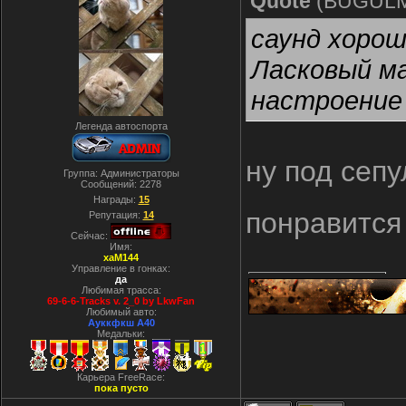
Quote
(
BUGUL
саунд хорош
Ласковый ма
настроение
Легенда автоспорта
ну под сепу
Группа: Администраторы
Сообщений:
2278
Награды:
15
понравится 
Репутация:
14
Сейчас:
Имя:
xaM144
Управление в гонках:
да
Любимая трасса:
69-6-6-Tracks v. 2_0 by LkwFan
Любимый авто:
Ауккфкш А40
Медальки:
Карьера FreeRace:
пока пусто