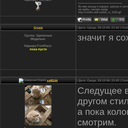
Во имя кольца и поршня, шатуна и свя
ем грибы, смотрю ковёр
http://smiles.dolf.ru/dolf_ru_1020.gif
Crysis
| Дата: Среда, 28.10.09, 21:42 | С
значит я с
Группа: Удаленные
Медальки:
Карьера FreeRace:
пока пусто
xaM144
| Дата: Среда, 28.10.09, 22:45 | С
Следущее в
другом стил
а пока коло
смотрим.