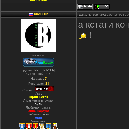
BUGULME
| Дата: Четверг, 29.10.09, 16:40 | 
а кстати к
!
2-й пилот
Группа: ]FREE RACER[
Сообщений:
776
Награды:
7
Репутация:
13
Сейчас:
Имя:
Юрий Богля
Управление в гонках:
руль
Любимая трасса:
Энна-Пергуза
Любимый авто:
Audi
Медальки: