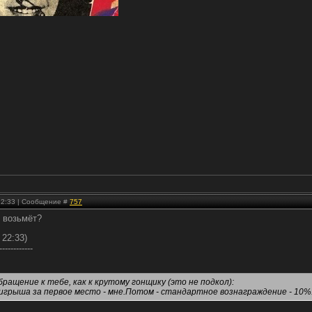
 22:33 | Сообщение #
757
ы возьмёт?
 22:33)
------------
обращение к тебе, как к крутому гонщику (это не подкол):
игрыша за первое место - мне.Потом - стандартное вознаграждение - 10%