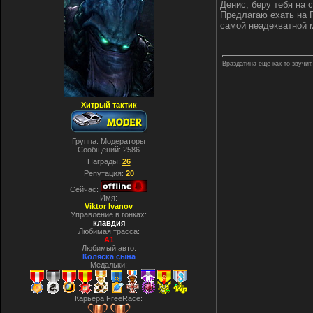
Денис, беру тебя на 
Предлагаю ехать на П
самой неадекватной 
Враздатина еще как то звучит
Хитрый тактик
Группа: Модераторы
Сообщений:
2586
Награды:
26
Репутация:
20
Сейчас:
Имя:
Viktor Ivanov
Управление в гонках:
клавдия
Любимая трасса:
A1
Любимый авто:
Коляска сына
Медальки:
Карьера FreeRace: