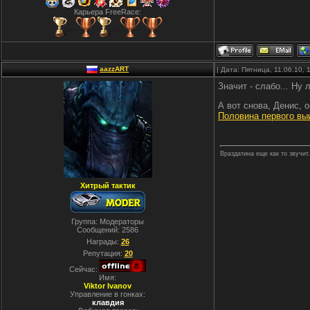
Карьера FreeRace:
aazzART
| Дата: Пятница, 11.06.10,
Значит - слабо... Ну 
А вот снова, Денис, о
Половина первого выи
Враздатина еще как то звучит
Хитрый тактик
Группа: Модераторы
Сообщений:
2586
Награды:
26
Репутация:
20
Сейчас:
Имя:
Viktor Ivanov
Управление в гонках:
клавдия