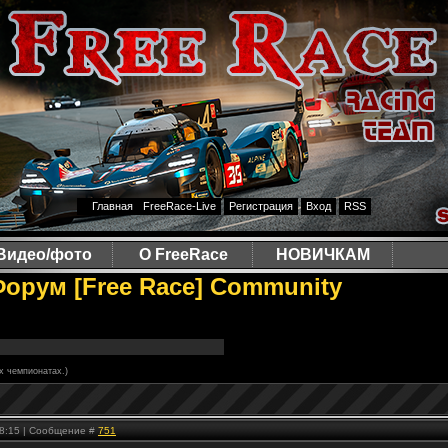
Главная
FreeRace-Live
Регистрация
Вход
RSS
Видео/фото
О FreeRace
НОВИЧКАМ
Форум [Free Race] Community
их чемпионатах.)
 18:15 | Сообщение #
751