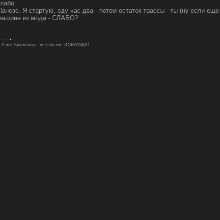
слабо:
анозе. Я стартую, еду час-два - потом остаток трассы - ты (ну если еще
машине из мода - СЛАБО?
. А вот Кризятина - не совсем. (С)ВРАЗДАТ