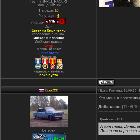
Группа: ]FREE RACER[
Сообщений:
381
Награды:
10
Репутация:
4
Сейчас:
Имя:
Евгений Кириченко
Управление в гонках:
мягкое и плавное
Любимая трасса:
Енна
Любимый авто:
Lister Storm
Медальки:
Карьера FreeRace:
пока пусто
Disa722
| Дата: Пятница, 11.06.10,
Кто меня в прототип
Добавлено
(11.06.10,
---------------------------------
Quote
(
aazzART
)
А вот снова, Денис, 
Ветеран
Половина первого вы