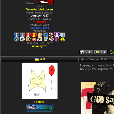
Сейчас:
Имя:
Varazdat Markosyan
Управление в гонках:
Logitech G27
Любимая трасса:
Interlagos
Любимый авто:
Jaguar S type
Медальки:
Карьера FreeRace:
пока пусто
stuff
| Дата: Пятница, 11.06.10,
Вараздат, попробуй. 
но и уметь тормозить
ГонщиГ