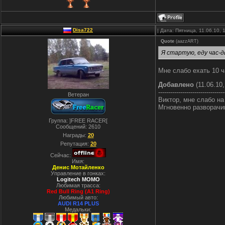
Disa722
| Дата: Пятница, 11.06.10,
Quote
(
aazzART
)
Я стартую, еду час-
Мне слабо ехать 10 ч
Добавлено
(11.06.10,
---------------------------------
Ветеран
Виктор, мне слабо на
Мгновенно разворачив
Группа: ]FREE RACER[
Сообщений:
2610
Награды:
20
Репутация:
20
Сейчас:
Имя:
Денис Мотайленко
Управление в гонках:
Logitech MOMO
Любимая трасса:
Red Bull Ring (A1 Ring)
Любимый авто:
AUDI R14 PLUS
Медальки: