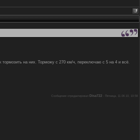
 тормозить на них. Торможу с 270 км/ч, переключаю с 5 на 4 и всё.
Disa722
Сообщение отредактировал
-
Пятница, 11.06.10, 10:58