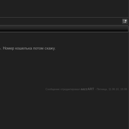
%. Номер кошелька потом скажу.
aazzART
Сообщение отредактировал
-
Пятница, 11.06.10, 16:06