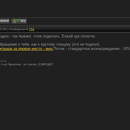
 15:56 | Сообщение #
753
ладно - так бывает, чтож поделать. Езжай где полегче.
бращение к тебе, как к крутому гонщику (это не подкол):
грыша за первое место - мне.
Потом - стандартное вознаграждение - 10
. А вот Кризятина - не совсем. (С)ВРАЗДАТ