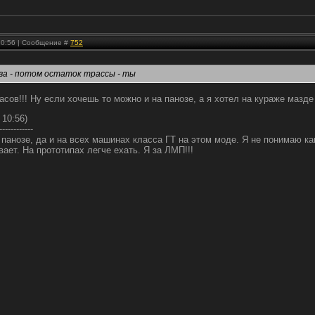
 10:56 | Сообщение #
752
два - потом остаток трассы - ты
асов!!! Ну если хочешь то можно и на панозе, а я хотел на кураже мазде
 10:56)
------------
 панозе, да и на всех машинах класса ГТ на этом моде. Я не понимаю как
ает. На прототипах легче ехать. Я за ЛМП!!!