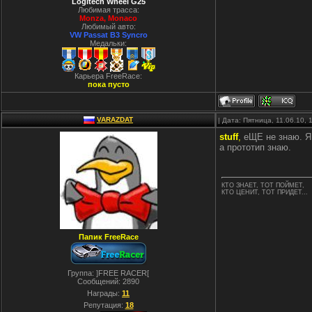
Logitech Wheel G25
Любимая трасса:
Monza, Monaco
Любимый авто:
VW Passat B3 Syncro
Медальки:
Карьера FreeRace:
пока пусто
VARAZDAT
| Дата: Пятница, 11.06.10,
stuff
,
еЩЕ не знаю. Я 
а прототип знаю.
КТО ЗНАЕТ, ТОТ ПОЙМЕТ,
КТО ЦЕНИТ, ТОТ ПРИДЕТ...
Папик FreeRace
Группа: ]FREE RACER[
Сообщений:
2890
Награды:
11
Репутация:
18