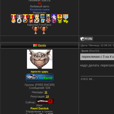
Любимая трасса:
A1
Любимый авто:
Коляска сына
Медальки:
Карьера FreeRace:
Danila
| Дата: Пятница, 11.06.10,
Quote
(
Disa722
)
переключаю с 5 на 4 
надо делать перегазо
просто царь
И ВСЕ ЖЕ...
Группа: ]FREE RACER[
Сообщений:
534
Награды:
11
Репутация:
10
Сейчас:
Имя:
Pavel Daniluk
Управление в гонках: