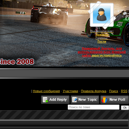
Вы вошли как:
Зритель
Группа:
Гости
Уважаемый Зритель, для
использования всех функций
сайта
зарегистрируйтесь
[
Новые сообщения
·
Участники
·
Правила форума
·
Поиск
·
RSS
]