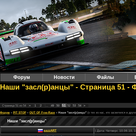
Форум
Новости
Файлы
Наши "засл(р)анцы" - Страница 51 - 
51
Страница
51
из
54
«
1
2
…
49
50
52
53
54
»
Форум
»
PIT STOP
»
OUT OF Free-Race
»
Наши "засл(р)анцы"
(о тех из нас, кто засветился в друг
Наши "засл(р)анцы"
aazzART
| Дата: Четверг, 10.06.10,