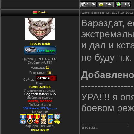
Danila
| Дата: Воскресенье, 11.04.10, 19:
Вараздат, е
экстремаль
и дал и кст
просто царь
не буду, т.
Группа: ]FREE RACER[
Сообщений:
534
Награды:
11
Добавлен
Репутация:
10
Сейчас:
----------------
Имя:
Pavel Daniluk
Управление в гонках:
УРА!!!! я о
Logitech Wheel G25
Любимая трасса:
Monza, Monaco
боевом режи
Любимый авто:
VW Passat B3 Syncro
Медальки:
Карьера FreeRace:
И ВСЕ ЖЕ...
пока пусто