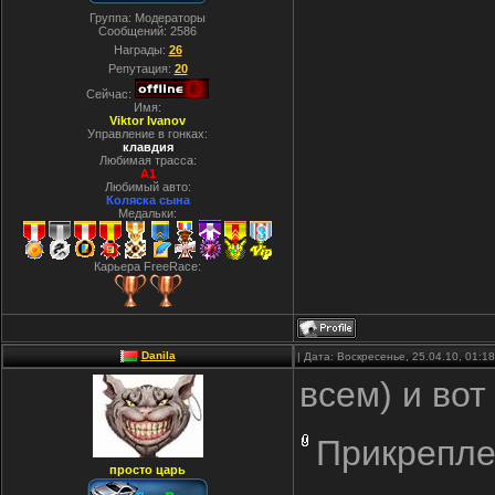
Группа: Модераторы
Сообщений:
2586
Награды:
26
Репутация:
20
Сейчас:
Имя:
Viktor Ivanov
Управление в гонках:
клавдия
Любимая трасса:
A1
Любимый авто:
Коляска сына
Медальки:
Карьера FreeRace:
Danila
| Дата: Воскресенье, 25.04.10, 01:
всем) и вот
Прикрепле
просто царь