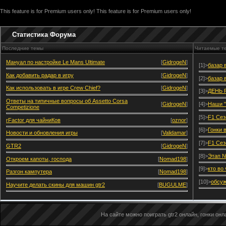
This feature is for Premium users only!
This feature is for Premium users only!
Статистика Форума
Последние темы
Читаемые т
Мануал по настройке Le Mans Ultimate
[
GidrogeN
]
[1]>
базар 
Как добавить радар в игру
[
GidrogeN
]
[2]>
базар 
Как использовать в игре Crew Chief?
[
GidrogeN
]
[3]>
ДЕНЬ 
Ответы на типичные вопросы об Assetto Corsa
[
GidrogeN
]
[4]>
Наши "
Competizione
[5]>
F1 Сез
rFactor для чайниКов
[
oznor
]
[6]>
Гонки 
Новости и обновления игры
[
Validamar
]
[7]>
F1 Сез
GTR2
[
GidrogeN
]
[8]>
Этап №
Откроем капоты, господа
[
Nomad198
]
[9]>
кто во
Разгон кампутера
[
Nomad198
]
[10]>
обсуж
Научите делать скины для машин gtr2
[
BUGULME
]
На сайте можно поиграть gtr2 онлайн, гонки онла