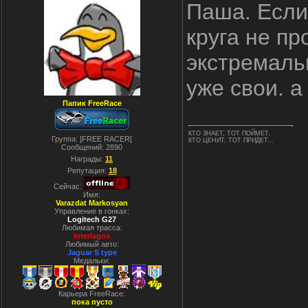
Паша. Если 
круга не пр
экстремаль
уже свои. а
Папик FreeRace
КТО ЗНАЕТ, ТОТ ПОЙМЕТ,
Группа: ]FREE RACER[
КТО ЦЕНИТ, ТОТ ПРИДЕТ...
Сообщений:
2890
Награды:
11
Репутация:
18
Сейчас:
Имя:
Varazdat Markosyan
Управление в гонках:
Logitech G27
Любимая трасса:
Interlagos
Любимый авто:
Jaguar S type
Медальки:
Карьера FreeRace:
пока пусто