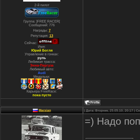
2-й пилот
Группа: ]FREE RACER[
Сообщений:
776
Награды:
7
Репутация:
13
Сейчас:
Имя:
Юрий Богля
Управление в гонках:
руль
Любимая трасса:
Энна-Пергуза
Любимый авто:
Audi
Медальки:
Карьера FreeRace:
пока пусто
Marsian
| Дата: Вторник, 25.05.10, 20:17 | 
=) Надо по