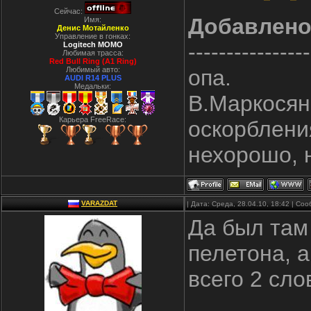
Сейчас:
Добавлен
Имя:
Денис Мотайленко
Управление в гонках:
----------------
Logitech MOMO
Любимая трасса:
Red Bull Ring (A1 Ring)
Любимый авто:
опа.
AUDI R14 PLUS
Медальки:
В.Маркосян 
Карьера FreeRace:
оскорблени
нехорошо, 
VARAZDAT
| Дата: Среда, 28.04.10, 18:42 | С
Да был там
пелетона, а
всего 2 сло