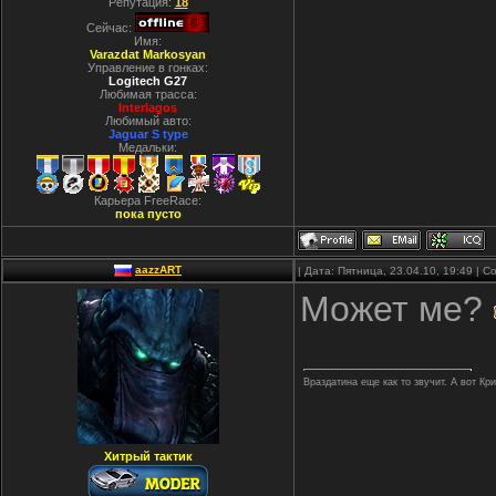
Репутация:
18
Сейчас:
Имя:
Varazdat Markosyan
Управление в гонках:
Logitech G27
Любимая трасса:
Interlagos
Любимый авто:
Jaguar S type
Медальки:
Карьера FreeRace:
пока пусто
aazzART
| Дата: Пятница, 23.04.10, 19:49 |
Может ме?
Враздатина еще как то звучит. А вот Кр
Хитрый тактик