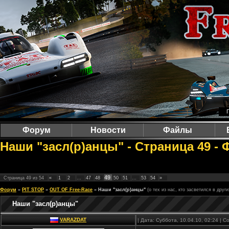
Форум
Новости
Файлы
Наши "засл(р)анцы" - Страница 49 - 
49
Страница
49
из
54
«
1
2
…
47
48
50
51
…
53
54
»
Форум
»
PIT STOP
»
OUT OF Free-Race
»
Наши "засл(р)анцы"
(о тех из нас, кто засветился в друг
Наши "засл(р)анцы"
VARAZDAT
| Дата: Суббота, 10.04.10, 02:24 |