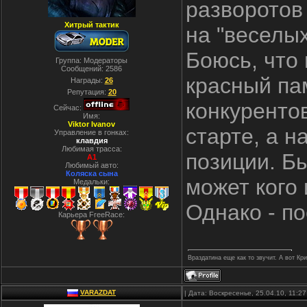
разворотов
Хитрый тактик
на "веселых
Боюсь, что 
Группа: Модераторы
Сообщений:
2586
красный па
Награды:
26
Репутация:
20
конкурентов
Сейчас:
Имя:
Viktor Ivanov
старте, а н
Управление в гонках:
клавдия
Любимая трасса:
позиции. Б
A1
Любимый авто:
Коляска сына
может кого
Медальки:
Однако - п
Карьера FreeRace:
Враздатина еще как то звучит. А вот Кр
VARAZDAT
| Дата: Воскресенье, 25.04.10, 11: