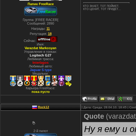
Папик FreeRace
КТО ЗНАЕТ, ТОТ ПОЙМЕТ,
КТО ЦЕНИТ, ТОТ ПРИДЕТ...
Группа: ]FREE RACER[
Сообщений:
2890
Награды:
11
Репутация:
18
Сейчас:
Имя:
Varazdat Markosyan
Управление в гонках:
Logitech G27
Любимая трасса:
Interlagos
Любимый авто:
Jaguar S type
Медальки:
Карьера FreeRace:
пока пусто
Rock12
| Дата: Среда, 28.04.10, 18:45 | С
Quote
(
varazdat
Ну я ему и 
2-й пилот