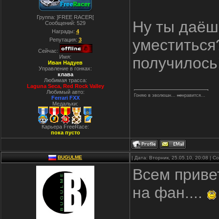
Группа: ]FREE RACER[
Ну ты даёш
Сообщений:
529
Награды:
4
уместиться?
Репутация:
3
Сейчас:
Имя:
получилось
Иван Надуев
Управление в гонках:
клава
Любимая трасса:
Laguna Seca, Red Rock Valley
Любимый авто:
Гоняю в эволюшн...
не
нравится...
Ferrari FXX
Медальки:
Карьера FreeRace:
пока пусто
BUGULME
| Дата: Вторник, 25.05.10, 20:08 | 
Всем приве
на фан....