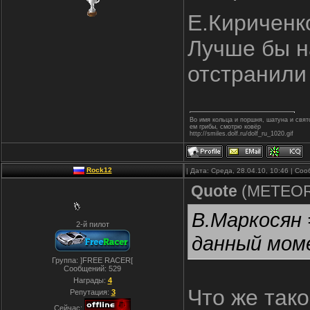
Е.Кириченко
Лучше бы на
отстранил
Во имя кольца и поршня, шатуна и свя
ем грибы, смотрю ковёр
http://smiles.dolf.ru/dolf_ru_1020.gif
Rock12
| Дата: Среда, 28.04.10, 10:46 | С
Quote
(
METEO
В.Маркосян 
2-й пилот
данный мом
Группа: ]FREE RACER[
Сообщений:
529
Награды:
4
Что же так
Репутация:
3
Сейчас: