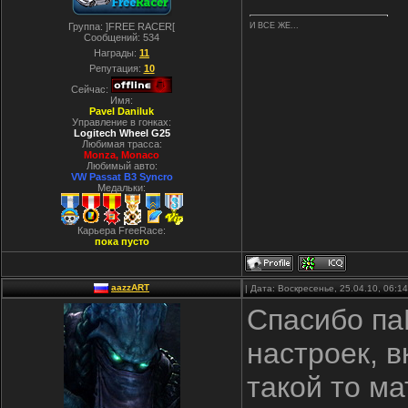
Группа: ]FREE RACER[
И ВСЕ ЖЕ...
Сообщений:
534
Награды:
11
Репутация:
10
Сейчас:
Имя:
Pavel Daniluk
Управление в гонках:
Logitech Wheel G25
Любимая трасса:
Monza, Monaco
Любимый авто:
VW Passat B3 Syncro
Медальки:
Карьера FreeRace:
пока пусто
aazzART
| Дата: Воскресенье, 25.04.10, 06:
Спасибо па
настроек, 
такой то ма