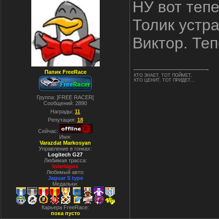
НУ вот теп
Толик устра
Виктор. Те
Папик FreeRace
КТО ЗНАЕТ, ТОТ ПОЙМЕТ,
КТО ЦЕНИТ, ТОТ ПРИДЕТ...
Группа: ]FREE RACER[
Сообщений:
2890
Награды:
11
Репутация:
18
Сейчас:
Имя:
Varazdat Markosyan
Управление в гонках:
Logitech G27
Любимая трасса:
Interlagos
Любимый авто:
Jaguar S type
Медальки:
Карьера FreeRace:
пока пусто