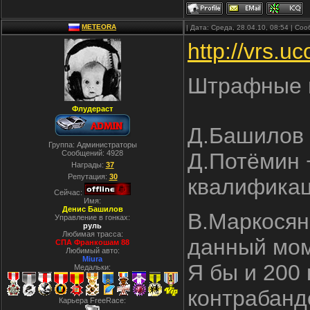
METEORA
| Дата: Среда, 28.04.10, 08:54 | С
http://vrs.
Штрафные в
Флудераст
Д.Башилов 
Группа: Администраторы
Сообщений:
4928
Д.Потёмин +
Награды:
37
Репутация:
30
квалификац
Сейчас:
Имя:
Денис Башилов
В.Маркосян 
Управление в гонках:
руль
Любимая трасса:
данный мом
СПА Франкошам 88
Любимый авто:
Miura
Я бы и 200 
Медальки:
контрабанд
Карьера FreeRace: