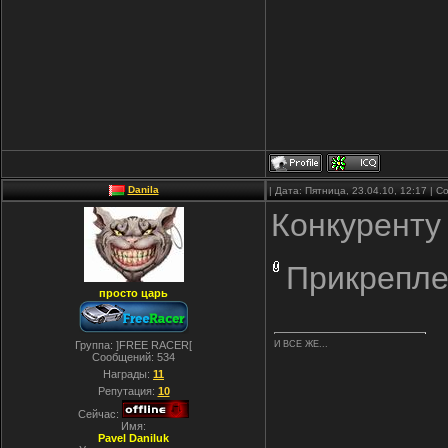
Danila
| Дата: Пятница, 23.04.10, 12:17 |
Конкуренту
Прикрепле
просто царь
Группа: ]FREE RACER[
И ВСЕ ЖЕ...
Сообщений:
534
Награды:
11
Репутация:
10
Сейчас:
Имя:
Pavel Daniluk