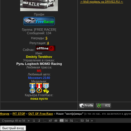
-= Мой профиль на DRIVE2.RU =-
Профи
Группа: ]FREE RACER[
Сообщений:
134
Награды:
5
Репутация:
4
Сейчас:
Имя:
Dmitriy Terekhov
Управление в гонках:
Руль Logitech MOMO Racing
Любимая трасса:
M5
Любимый авто:
Москвич 2140
Медальки:
Карьера FreeRace:
пока пусто
Форум
»
PIT STOP
»
OUT OF Free-Race
»
Наши "засл(р)анцы"
(о тех из нас, кто засветился в друг
49
Страница
49
из
54
«
1
2
…
47
48
50
51
…
53
54
»