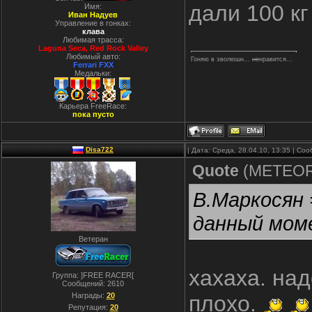
дали 100 к
Имя:
Иван Надуев
Управление в гонках:
клава
Любимая трасса:
Laguna Seca, Red Rock Valley
Любимый авто:
Гоняю в эволюшн...
не
нравится...
Ferrari FXX
Медальки:
Карьера FreeRace:
пока пусто
Disa722
| Дата: Среда, 28.04.10, 13:35 | С
Quote
(
METEO
В.Маркосян 
данный мом
Ветеран
хахаха. над
Группа: ]FREE RACER[
Сообщений:
2610
Награды:
20
плохо.
Репутация:
20