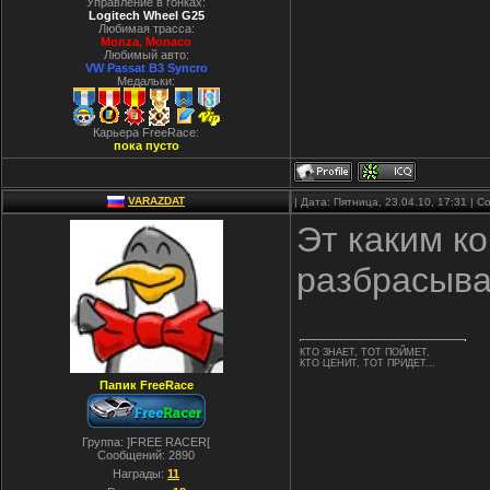
Управление в гонках:
Logitech Wheel G25
Любимая трасса:
Monza, Monaco
Любимый авто:
VW Passat B3 Syncro
Медальки:
Карьера FreeRace:
пока пусто
VARAZDAT
| Дата: Пятница, 23.04.10, 17:31 |
Эт каким к
разбрасыв
КТО ЗНАЕТ, ТОТ ПОЙМЕТ,
КТО ЦЕНИТ, ТОТ ПРИДЕТ...
Папик FreeRace
Группа: ]FREE RACER[
Сообщений:
2890
Награды:
11