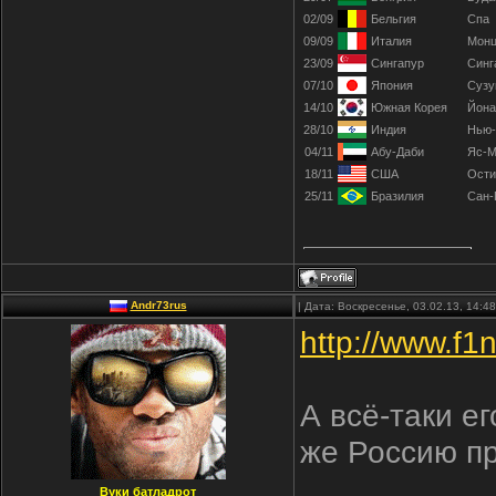
02/09
Бельгия
Спа
09/09
Италия
Мон
23/09
Сингапур
Синг
07/10
Япония
Сузу
14/10
Южная Корея
Йон
28/10
Индия
Нью-
04/11
Абу-Даби
Яс-М
18/11
США
Ости
25/11
Бразилия
Сан-
Andr73rus
| Дата: Воскресенье, 03.02.13, 14:
http://www.f1
А всё-таки ег
же Россию пр
Вуки батладрот