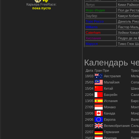
Карьера FreeRace:
Лотус
Кими Райкко
пока пусто
Форс-Индия
Пол ди Рест
Заубер
Камуи Кобая
Торо Россо
Даниэль Рик
Williams
Пастор Маль
Caterham
Хейкки Кова
Хиспания
Педро де ла 
Маруся
Тимо Глок Ш
Календарь ч
Дата
Гран При
Трас
18/03
Австралия
Мель
25/03
Малайзия
Сепа
15/04
Китай
Шан
22/04
Бахрейн
Сахи
13/05
Испания
Барс
27/05
Монако
Монт
10/06
Канада
Монр
24/06
Европа
Вале
08/07
Великобритания
Силь
22/07
Германия
Хокк
29/07
Венгрия
Буда