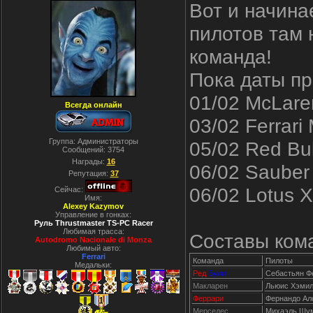
Вот и начина
пилотов там 
команда!
Пока даты пр
01/02 McLare
Всегда онлайн
03/02 Ferrar
Группа: Администраторы
05/02 Red Bu
Сообщений:
3754
Награды:
16
06/02 Sauber
Репутация:
37
06/02 Lotus 
Сейчас:
Имя:
Alexey Kazymov
Управление в гонках:
Руль Thrustmaster TS-PC Racer
Любимая трасса:
Составы кома
Autodromo Nacionale di Monza
Любимый авто:
Ferrari
Команда
Пилоты
Медальки:
Ред
Булл
Себастьян Ф
Макларен
Льюис Хэмил
Феррари
Фернандо Ал
Мерседес
Михаэль Шум