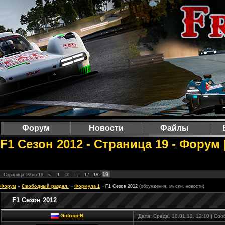
Форум
Новости
Файлы
F1 Сезон 2012 - Страница 19 - Форум
19
Страница
19
из
19
«
1
2
…
17
18
Форум
»
Свободный раздел.
»
Формула 1
»
F1 Сезон 2012
(обсуждения, мысли, новости)
F1 Сезон 2012
GidrogeN
| Дата: Среда, 18.01.12, 12:10 | С