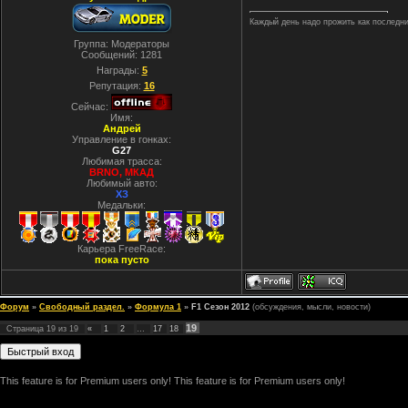
Каждый день надо прожить как последний.
Группа: Модераторы
Сообщений:
1281
Награды:
5
Репутация:
16
Сейчас:
Имя:
Андрей
Управление в гонках:
G27
Любимая трасса:
BRNO, МКАД
Любимый авто:
ХЗ
Медальки:
Карьера FreeRace:
пока пусто
Форум
»
Свободный раздел.
»
Формула 1
»
F1 Сезон 2012
(обсуждения, мысли, новости)
19
Страница
19
из
19
«
1
2
…
17
18
This feature is for Premium users only!
This feature is for Premium users only!