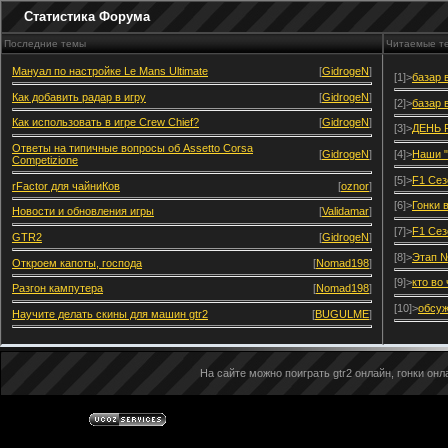
Статистика Форума
Последние темы
Читаемые т
Мануал по настройке Le Mans Ultimate
[
GidrogeN
]
[1]>
базар 
Как добавить радар в игру
[
GidrogeN
]
[2]>
базар 
Как использовать в игре Crew Chief?
[
GidrogeN
]
[3]>
ДЕНЬ 
Ответы на типичные вопросы об Assetto Corsa
[
GidrogeN
]
[4]>
Наши "
Competizione
[5]>
F1 Сез
rFactor для чайниКов
[
oznor
]
[6]>
Гонки 
Новости и обновления игры
[
Validamar
]
[7]>
F1 Сез
GTR2
[
GidrogeN
]
[8]>
Этап №
Откроем капоты, господа
[
Nomad198
]
[9]>
кто во
Разгон кампутера
[
Nomad198
]
[10]>
обсуж
Научите делать скины для машин gtr2
[
BUGULME
]
На сайте можно поиграть gtr2 онлайн, гонки онла