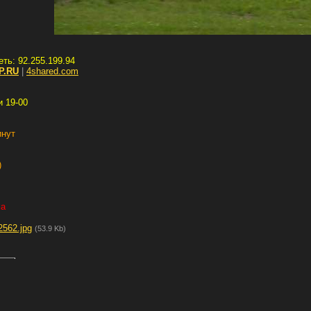
еть: 92.255.199.94
P.RU
|
4shared.com
и 19-00
инут
)
ма
2562.jpg
(53.9 Kb)
.