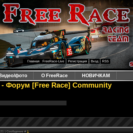
Главная
FreeRace-Live
Регистрация
Вход
RSS
Видео/фото
О FreeRace
НОВИЧКАМ
 3 - Форум [Free Race] Community
2:21 | Сообщение #
1