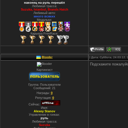
наконец на руль перешёл
Любимая трасса:
Suzuka, Istanbul, Вrands Hatch
Любимый авто:
много всяких
Медальки:
Карьера FreeRace:
Blooder
| Дата: Суббота, 24.03.12,
Подскажите пожалуйс
Картингист
Группа: Пользователи
Сообщений:
21
Награды:
0
Репутация:
0
Сейчас:
Имя:
Alexey Stanov
Управление в гонках:
руль
Любимая трасса:
Suzuka