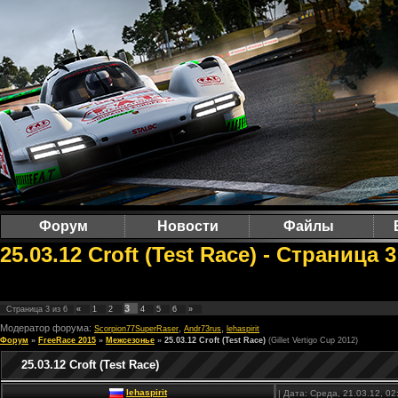
Форум
Новости
Файлы
25.03.12 Croft (Test Race) - Страница
3
Страница
3
из
6
«
1
2
4
5
6
»
Модератор форума:
,
,
Scorpion77SuperRaser
Andr73rus
lehaspirit
Форум
»
FreeRace 2015
»
Межсезонье
»
25.03.12 Croft (Test Race)
(Gillet Vertigo Cup 2012)
25.03.12 Croft (Test Race)
lehaspirit
| Дата: Среда, 21.03.12, 0