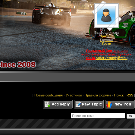
Вы вошли как:
Зритель
Группа:
Гости
Уважаемый Зритель, для
использования всех функций
сайта
зарегистрируйтесь
[
Новые сообщения
·
Участники
·
Правила форума
·
Поиск
·
RSS
]