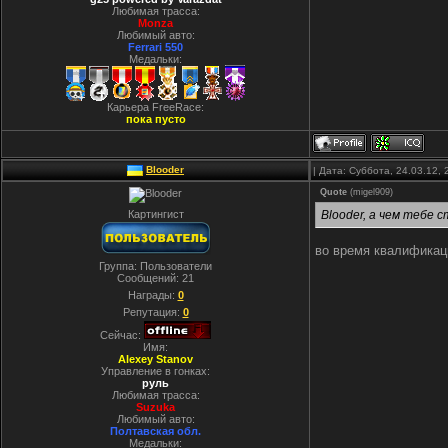
Любимая трасса:
Monza
Любимый авто:
Ferrari 550
Медальки:
Карьера FreeRace:
пока пусто
Blooder
| Дата: Суббота, 24.03.12,
Quote
(
migel909
)
Картингист
Blooder, а чем тебе 
во время квалификацы
Группа: Пользователи
Сообщений:
21
Награды:
0
Репутация:
0
Сейчас:
Имя:
Alexey Stanov
Управление в гонках:
руль
Любимая трасса:
Suzuka
Любимый авто:
Полтавская обл.
Медальки: