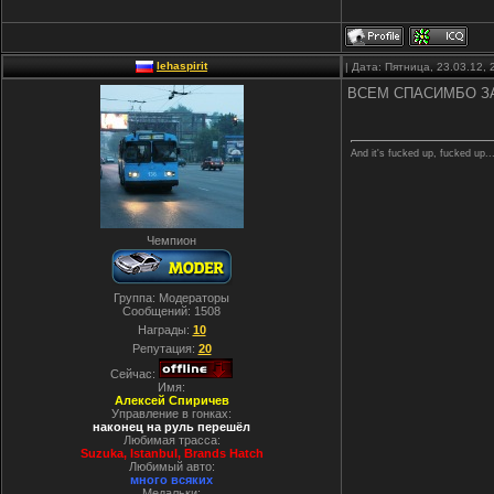
lehaspirit
| Дата: Пятница, 23.03.12,
ВСЕМ СПАСИМБО ЗА 
And it's fucked up, fucked up..
Чемпион
Группа: Модераторы
Сообщений:
1508
Награды:
10
Репутация:
20
Сейчас:
Имя:
Алексей Спиричев
Управление в гонках:
наконец на руль перешёл
Любимая трасса:
Suzuka, Istanbul, Вrands Hatch
Любимый авто:
много всяких
Медальки: