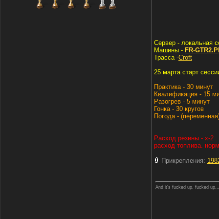
Cервер - локальная с
Машины -
FR-GTR2.P
Трасса -
Croft
25 марта старт сесси
Практика - 30 минут
Квалификация - 15 м
Разогрев - 5 минут
Гонка - 30 кругов
Погода - (переменная
Расход резины - х-2
расход топлива. нор
Прикрепления:
198
And it's fucked up, fucked up..