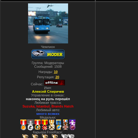
Чемпион
Группа: Модераторы
Сообщений:
1508
Награды:
10
Репутация:
20
Сейчас:
Имя:
Алексей Спиричев
Управление в гонках:
наконец на руль перешёл
Любимая трасса:
Suzuka, Istanbul, Вrands Hatch
Любимый авто:
много всяких
Медальки:
Карьера FreeRace: