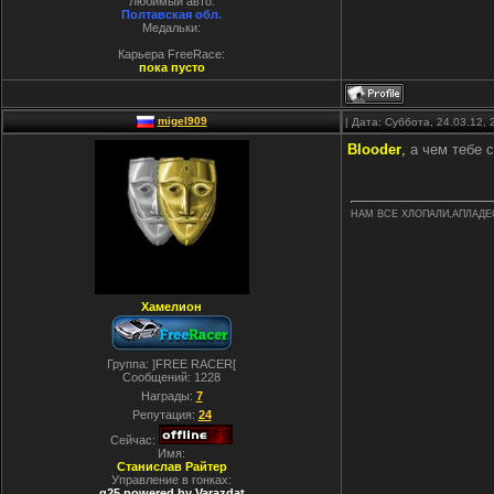
Любимый авто:
Полтавская обл.
Медальки:
Карьера FreeRace:
пока пусто
migel909
| Дата: Суббота, 24.03.12,
Blooder
,
а чем тебе 
НАМ ВСЕ ХЛОПАЛИ,АПЛАД
Хамелион
Группа: ]FREE RACER[
Сообщений:
1228
Награды:
7
Репутация:
24
Сейчас:
Имя:
Станислав Райтер
Управление в гонках:
g25 powered by Varazdat