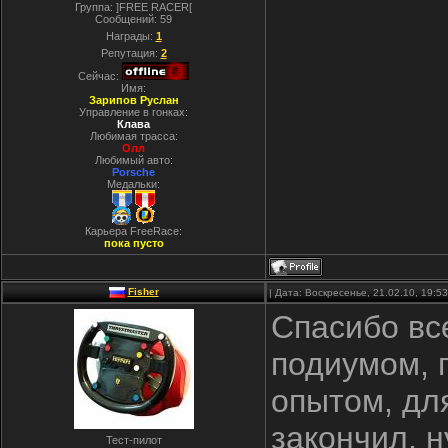
Группа: ]FREE RACER[
Сообщений:
59
Награды:
1
Репутация:
2
Сейчас:
Имя:
Зарипов Руслан
Управление в гонках:
Клава
Любимая трасса:
Олл
Любимый авто:
Porsche
Медальки:
Карьера FreeRace:
пока пусто
Fisher
| Дата: Воскресенье, 21.02.10, 19:
Спасибо вс
подиумом, 
опытом, для
закончил, 
Тест-пилот