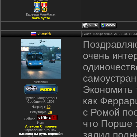
Медальки:
Карьера FreeRace:
пока пусто
lehaspirit
| Дата: Воскресенье, 21.02.10, 18:
Поздравляю
очень интер
одиночестве
самоустран
Чемпион
Экономить 
как Феррари
Группа: Модераторы
Сообщений:
1508
Награды:
10
с Ромой пос
Репутация:
20
Сейчас:
что Порше 
Имя:
Алексей Спиричев
Управление в гонках:
залил полн
наконец на руль перешёл