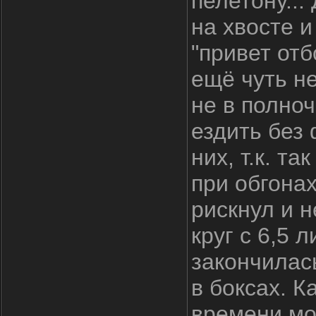
пелетону...
на хвосте 
"привет отб
ещё чуть н
не в полно
ездить без
них, т.к. т
при обгонах
рискнул и 
круг с 6,5 
закончилас
в боксах. К
времени мо