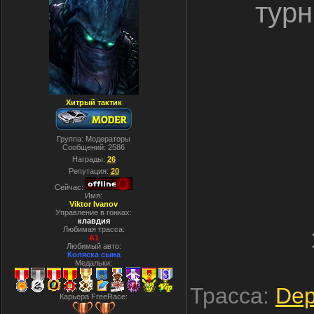
турн
Хитрый тактик
Группа: Модераторы
Сообщений:
2586
Награды:
26
Репутация:
20
Сейчас:
Имя:
Viktor Ivanov
Управление в гонках:
клавдия
Любимая трасса:
A1
Любимый авто:
Коляска сына
Медальки:
Трасса:
Dep
Карьера FreeRace: