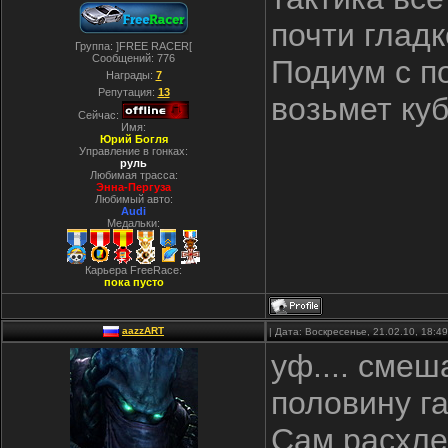
почти гладко
Группа: ]FREE RACER[
Сообщений:
776
Подиум с п
Награды:
7
Репутация:
13
возьмет кубо
Сейчас:
Имя:
Юрий Богля
Управление в гонках:
руль
Любимая трасса:
Энна-Пергуза
Любимый авто:
Audi
Медальки:
Карьера FreeRace:
пока пусто
aazzART
| Дата: Воскресенье, 21.02.10, 18:
уф.... смеш
половину га
Сам расхле