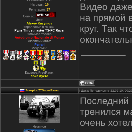
Видео даже 
Награды:
16
Репутация:
37
на прямой в
Сейчас:
Имя:
Alexey Kazymov
круг. Так ч
Управление в гонках:
Руль Thrustmaster TS-PC Racer
Любимая трасса:
окончатель
Autodromo Nacionale di Monza
Любимый авто:
Ferrari
Медальки:
Карьера FreeRace:
пока пусто
Scorpion77SuperRaser
| Дата: Понедельник, 22.02.10, 00:
Последний 
тренился ма
очень хотел
Чемпион