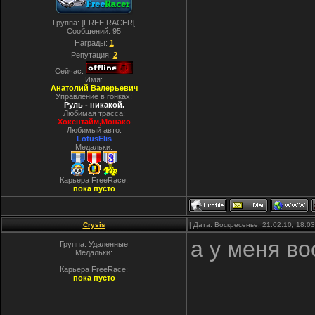
Группа: ]FREE RACER[
Сообщений:
95
Награды:
1
Репутация:
2
Сейчас:
Имя:
Анатолий Валерьевич
Управление в гонках:
Руль - никакой.
Любимая трасса:
Хокентайм,Монако
Любимый авто:
LotusElis
Медальки:
Карьера FreeRace:
пока пусто
Crysis
| Дата: Воскресенье, 21.02.10, 18:
а у меня во
Группа: Удаленные
Медальки:
Карьера FreeRace:
пока пусто