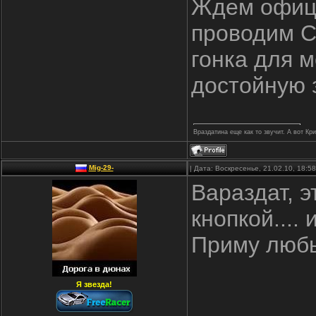
Ждем офици
проводим Су
гонка для 
достойную 
Враздатина еще как то звучит. А вот Кр
Mig-29-
| Дата: Воскресенье, 21.02.10, 18:
Вараздат, э
кнопкой....
Приму любы
Я звезда!