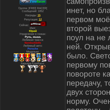
самопроизв
инет, но бл
Группа: ]FREE RACER[
Сообщений:
1852
Награды:
15
первом моё
Репутация:
12
Сейчас:
второй вые
Имя:
Юрий
Управление в гонках:
поул на не
Руль, мышь
Любимая трасса:
Nordschleife
ней. Откры
Любимый авто:
Porsche
Медальки:
было. Свет
первому пов
Карьера FreeRace:
повороте ка
передачу, т
двух сторон
норму. Оче