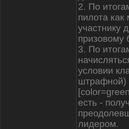
2. По итога
пилота как
участнику 
призовому 
3. По итога
начисляться
условии кл
штрафной) 
[color=gree
есть - полу
преодолевш
лидером.