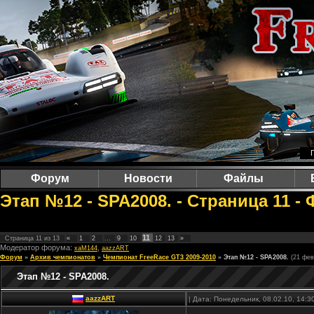
Форум
Новости
Файлы
Этап №12 - SPA2008. - Страница 11 -
11
Страница
11
из
13
«
1
2
…
9
10
12
13
»
Модератор форума:
,
xaM144
aazzART
Форум
»
Архив чемпионатов
»
Чемпионат FreeRace GT3 2009-2010
»
Этап №12 - SPA2008.
(21 фев
Этап №12 - SPA2008.
aazzART
| Дата: Понедельник, 08.02.10, 14: