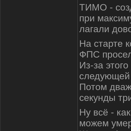
ТИМО - соз
при максим
лагали дов
На старте к
ФПС просел 
Из-за этого
следующей 
Потом дваж
секунды три
Ну всё - ка
можем умер.