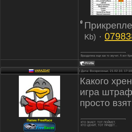
Прикрепле
·
07983
Kb)
Враздатина еще как то звучит. А вот Кр
VARAZDAT
| Дата: Воскресенье, 21.02.10, 17:
Какого хрен
игра штраф 
просто взят
Папик FreeRace
КТО ЗНАЕТ, ТОТ ПОЙМЕТ,
КТО ЦЕНИТ, ТОТ ПРИДЕТ...