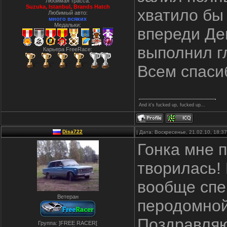
Любимая трасса:
Suzuka, Istanbul, Вrands Hatch
хватило бы
Любимый авто:
много всяких
Медальки:
впереди Ден
выполнил г
Карьера FreeRace:
Всем спасиб
And it's fucked up, fucked up...
Disa722
| Дата: Воскресенье, 21.02.10, 18:
Гонка мне 
творилась!
вообще спе
Ветеран
перодомной
Поздравляю
Группа: ]FREE RACER[