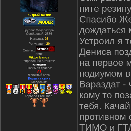
пите резину
Хитрый тактик
Спасибо Же
дождаться 
Группа: Модераторы
Сообщений:
2586
Устроил я т
Награды:
26
Репутация:
20
Дениса поз
Сейчас:
Имя:
Viktor Ivanov
на первое м
Управление в гонках:
клавдия
Любимая трасса:
подиумом в
A1
Любимый авто:
Коляска сына
Вараздат -
Медальки:
кому то поз
Карьера FreeRace:
тебя. Качай
противном с
ТИМО и ГТЛ