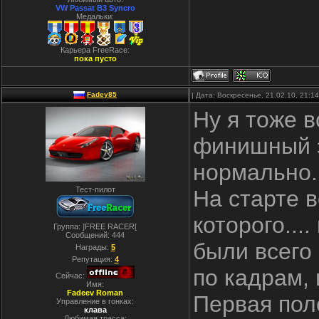
VW Passat B3 Syncro
Медальки:
Карьера FreeRace:
пока пусто
Fadey85
| Дата: Воскресенье, 21.02.10, 21:
Ну я тоже 
финишный э
нормально.
Тест-пилот
На старте в
которого....
Группа: ]FREE RACER[
Сообщений:
444
были всего 
Награды:
5
Репутация:
4
по кадрам, и
Сейчас:
Имя:
Fadeev Roman
Первая пол
Управление в гонках:
клава
Любимая трасса: