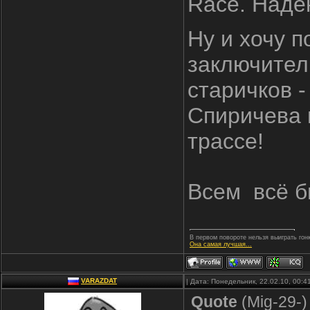
Race. Наде
Ну и хочу п
заключитель
старичков 
Спиричева 
трассе!
Всем
всё 
В первом повороте нельзя выиграть гонк
Она самая лучшая...
VARAZDAT
| Дата: Понедельник, 22.02.10, 00:
Quote
(
Mig-29-
)