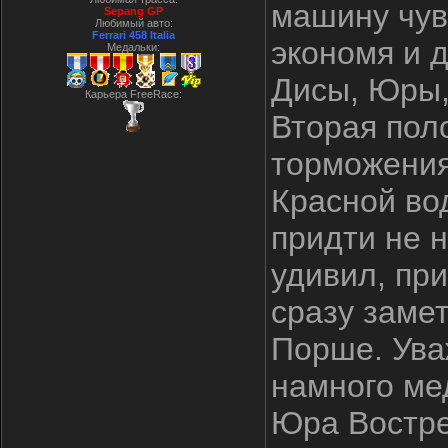
машину чув
Sepang GP
Любимый авто:
Ferrari 458 Italia
экономя и д
Медальки:
Дисы, Юры,
Карьера FreeRace:
Вторая пол
торможения
Красной во
придти не н
удивил, при
сразу замет
Порше. Ува
намного ме
Юра Востре