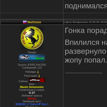
поднималс
MaxFiorano
| Дата: Воскресенье, 21.02.10, 18:
Гонка пора
Впилился на
развернуло 
Профи
жопу попал.
Группа: ]FREE RACER[
Сообщений:
122
Награды:
1
Репутация:
1
Сейчас:
Имя:
Maxim Semenenko
Управление в гонках:
G-27
Любимая трасса:
Monza
Любимый авто:
M3(E30) 'n' Delta HF Evo 1