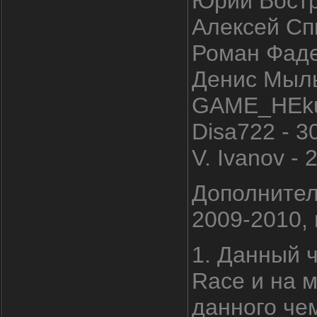
Юрий Востре
Алексей Спи
Роман Фаде
Денис Мыльн
GAME_HEku
Disa722 - 3
V. Ivanov - 
Дополнител
2009-2010,
1. Данный 
Race и на 
данного че