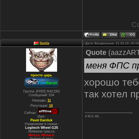
С
Danila
| Дата: Воскресенье, 21.02.10, 20:
Quote
(
aazzAR
меня ФПС пр
просто царь
хорошо тебе
так хотел 
Группа: ]FREE RACER[
Сообщений:
534
Награды:
11
Репутация:
10
Сейчас:
Имя:
И ВСЕ ЖЕ...
Pavel Daniluk
Управление в гонках:
Logitech Wheel G25
Любимая трасса:
Monza, Monaco
Любимый авто: