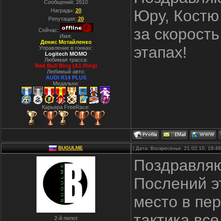
Сообщений:
2610
Юру, Костю
Награды:
20
Репутация:
20
за скорост
Сейчас:
Имя:
Денис Мотайленко
этапах!
Управление в гонках:
Logitech MOMO
Любимая трасса:
Red Bull Ring (A1 Ring)
Любимый авто:
AUDI R14 PLUS
Медальки:
Карьера FreeRace:
BUGULME
| Дата: Воскресенье, 21.02.10, 18:
Поздравляю
Послений э
место в пер
тактика все
2-й пилот