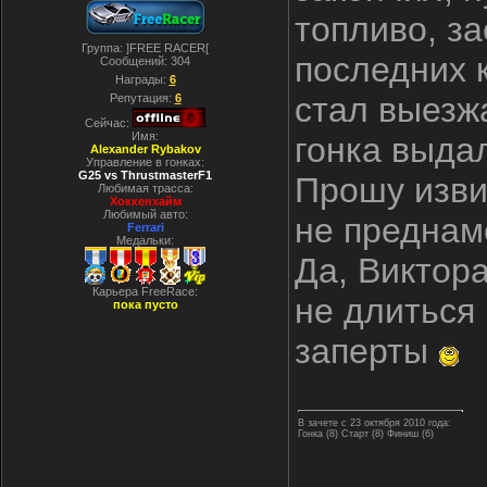
топливо, з
Группа: ]FREE RACER[
последних к
Сообщений:
304
Награды:
6
стал выезжа
Репутация:
6
Сейчас:
Имя:
гонка выда
Alexander Rybakov
Управление в гонках:
G25 vs ThrustmasterF1
Прошу извин
Любимая трасса:
Хоккенхайм
Любимый авто:
не преднам
Ferrari
Медальки:
Да, Виктора
Карьера FreeRace:
не длиться 
пока пусто
заперты
В зачете с 23 октября 2010 года:
Гонка (8) Старт (8) Финиш (6)