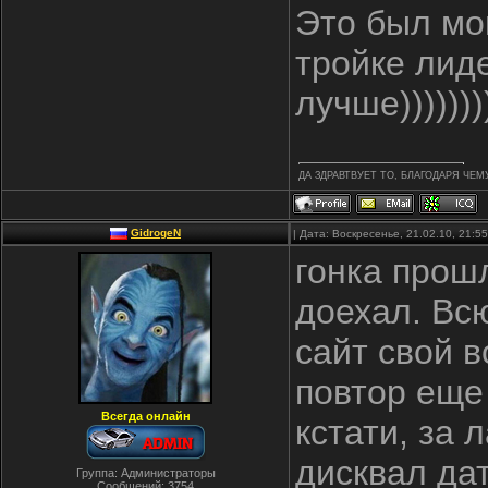
Это был мо
тройке лиде
лучше)))))))))
ДА ЗДРАВТВУЕТ ТО, БЛАГОДАРЯ ЧЕМ
GidrogeN
| Дата: Воскресенье, 21.02.10, 21:
гонка прош
доехал. Всю
сайт свой 
повтор еще 
Всегда онлайн
кстати, за
дисквал да
Группа: Администраторы
Сообщений:
3754