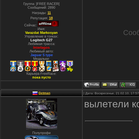
Группа: ]FREE RACER[
Сообщений:
2890
Награды:
11
Репутация:
18
Сейчас:
Имя:
Соо
Varazdat Markosyan
Управление в гонках:
Logitech G27
Любимая трасса:
Interlagos
Любимый авто:
Jaguar S type
Медальки:
Карьера FreeRace:
пока пусто
Getman
| Дата: Воскресенье, 21.02.10, 17:
вылетели ко
Полупрофи