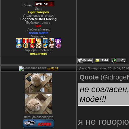
Сейчас:
Имя:
Egor Toropov
Управление в гонках:
Logitech MOMO Racing
Любимая трасса:
SPA
Любимый авто:
Aston Martin
Медальки:
Карьера FreeRace:
пока пусто
xaM144
| Дата: Понедельник, 26.10.09, 16:
Quote
(
Gidroge
не согласен
моде!!!
Легенда автоспорта
я не говорю