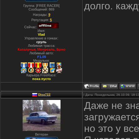
долго. каж
Группа: ]FREE RACER[
Сообщений:
869
Награды:
9
Репутация:
5
Сейчас:
Имя:
Vlad
Управление в гонках:
сруль
Любимая трасса:
Каталунья, Монреаль, Брно
Любимый авто:
F1.09
Медальки:
Карьера FreeRace:
пока пусто
Disa722
| Дата: Понедельник, 26.10.09, 18:
Даже не зна
загружается
но это у вс
Ветеран