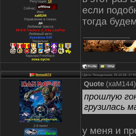
Репутация:
14
если подоб
Сейчас:
Имя:
xaM144
тогда будем
Управление в гонках:
да
Любимая трасса:
69-6-6-Tracks v. 2_0 by LkwFan
Любимый авто:
Ауккфкш А40
Медальки:
Карьера FreeRace:
пока пусто
Nomad474
| Дата: Понедельник, 26.10.09, 17:
Quote
(
xaM144
)
прошлую гон
грузилась м
2-й пилот
у меня и пр