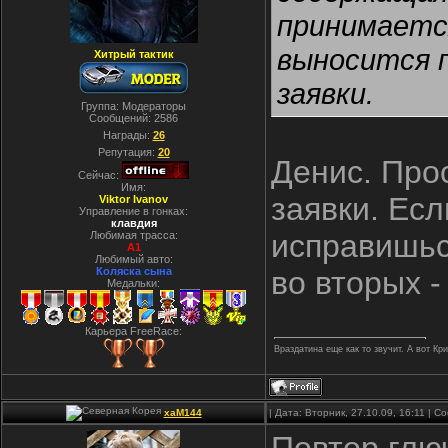
принимается
выносится 
Хитрый тактик
заявки.
Группа: Модераторы
Сообщений:
2586
Награды:
26
Репутация:
20
Денис. Про
Сейчас:
Имя:
заявки. Есл
Viktor Ivanov
Управление в гонках:
клавдия
исправишься
Любимая трасса:
A1
Любимый авто:
Коляска сына
во вторых 
Медальки:
Карьера FreeRace:
Враздатина еще как то звучит. А вот Кр
xaM144
| Дата: Вторник, 27.10.09, 16:11 | 