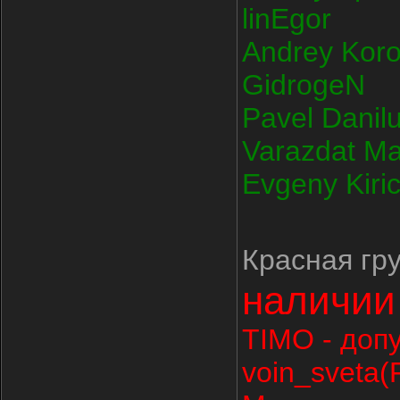
linEgor
Andrey Koro
GidrogeN
Pavel Danil
Varazdat M
Evgeny Kiri
Красная гр
наличии
TIMO - доп
voin_sveta(