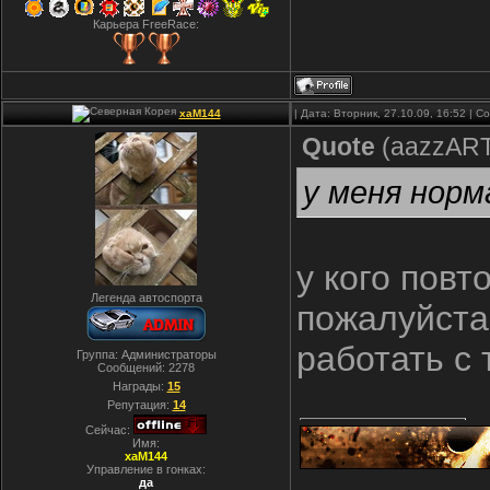
Карьера FreeRace:
xaM144
| Дата: Вторник, 27.10.09, 16:52 | 
Quote
(
aazzAR
у меня нор
у кого пов
Легенда автоспорта
пожалуйста
работать с
Группа: Администраторы
Сообщений:
2278
Награды:
15
Репутация:
14
Сейчас:
Имя:
xaM144
Управление в гонках:
да