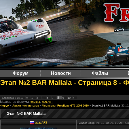
Форум
Новости
Файлы
Этап №2 BAR Mallala - Страница 8 - 
8
Страница
8
из
10
«
1
2
…
6
7
9
10
»
Модератор форума:
,
xaM144
aazzART
Форум
»
Архив чемпионатов
»
Чемпионат FreeRace GT3 2009-2010
»
Этап №2 BAR Mallala
(25.10
Этап №2 BAR Mallala
aazzART
| Дата: Вторник, 13.10.09, 19:28 | 