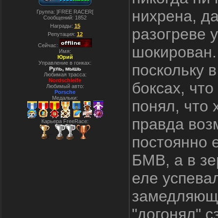
нихрена, да
Группа: ]FREE RACER[
Сообщений:
1852
Награды:
15
разогреве у
Репутация:
12
Сейчас:
шокирован. 
Имя:
Юрий
Управление в гонках:
поскольку в
Руль, мышь
Любимая трасса:
Nordschleife
боксах, что
Любимый авто:
Porsche
Медальки:
понял, что
правда возм
Карьера FreeRace:
постоянно 
БМВ, а в з
еле успева
замедляющи
"догонял" 