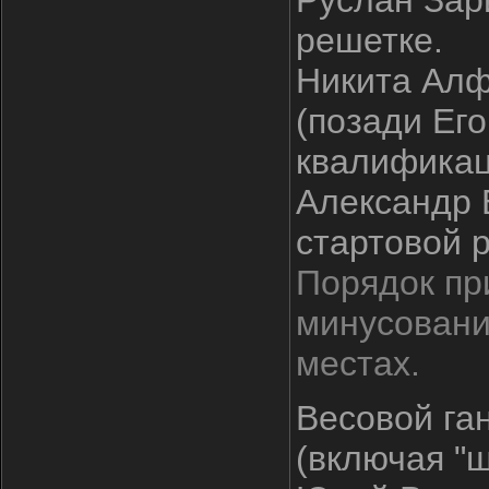
Руслан Зари
решетке.
Никита Алф
(позади Его
квалификац
Александр 
стартовой 
Порядок пр
минусовани
местах.
Весовой га
(включая "