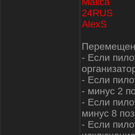
Макса
24RUS
AlexS
Перемещени
- Если пило
организатор
- Если пило
- минус 2 п
- Если пило
минус 8 поз
- Если пило