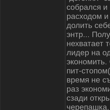
собрался и
расходом и 
долить себ
энтр... Пол
нехватает т
лидер на од
экономить.
пит-стопом(
время не с
раз эконом
сзади откры
черепашка.