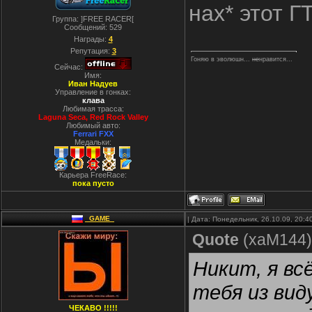
нах* этот Г
Группа: ]FREE RACER[
Сообщений:
529
Награды:
4
Репутация:
3
Гоняю в эволюшн...
не
нравится...
Сейчас:
Имя:
Иван Надуев
Управление в гонках:
клава
Любимая трасса:
Laguna Seca, Red Rock Valley
Любимый авто:
Ferrari FXX
Медальки:
Карьера FreeRace:
пока пусто
_GAME_
| Дата: Понедельник, 26.10.09, 20:
Quote
(
xaM144
)
Никит, я вс
тебя из вид
ЧЕКАВО !!!!!