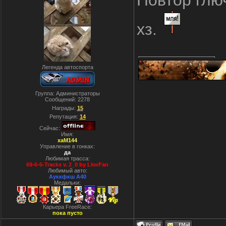
Повтор глюч
хз.
Легенда автоспорта
Группа: Администраторы
Сообщений:
2278
Награды:
15
Репутация:
14
Сейчас:
Имя:
xaM144
Управление в гонках:
да
Любимая трасса:
69-6-6-Tracks v. 2_0 by LkwFan
Любимый авто:
Ауккфкш А40
Медальки:
Карьера FreeRace:
пока пусто