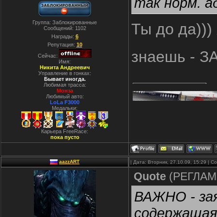
так норм. а
Группа: Заблокированные
Ты до да)))
Сообщений:
1102
Награды:
6
Репутация:
10
знаешь - 
Сейчас:
Имя:
Никита Андреевич
Управление в гонках:
Бывает иногда.
Любимая трасса:
Монза
Любимый авто:
LoLa F3000
Медальки:
Карьера FreeRace:
пока пусто
aazzART
| Дата: Вторник, 27.10.09, 15:29 | 
Quote
(
РЕГЛАМ
ВАЖНО - за
содержащая