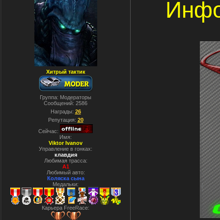
Инфо
Хитрый тактик
Группа: Модераторы
Сообщений:
2586
Награды:
26
Репутация:
20
Сейчас:
Имя:
Viktor Ivanov
Управление в гонках:
клавдия
Любимая трасса:
A1
Любимый авто:
Коляска сына
Медальки:
Карьера FreeRace: