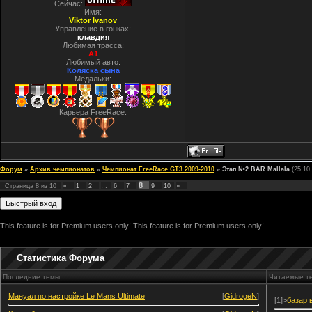
Сейчас:
Имя:
Viktor Ivanov
Управление в гонках:
клавдия
Любимая трасса:
A1
Любимый авто:
Коляска сына
Медальки:
Карьера FreeRace:
Форум
»
Архив чемпионатов
»
Чемпионат FreeRace GT3 2009-2010
»
Этап №2 BAR Mallala
(25.10
8
Страница
8
из
10
«
1
2
…
6
7
9
10
»
This feature is for Premium users only!
This feature is for Premium users only!
Статистика Форума
Последние темы
Читаемые т
Мануал по настройке Le Mans Ultimate
[
GidrogeN
]
[1]>
базар 