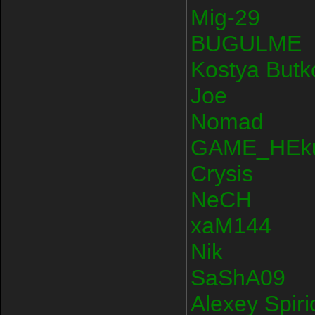
Mig-29
BUGULME
Kostya Butk
Joe
Nomad
GAME_HEk
Crysis
NeCH
xaM144
Nik
SaShA09
Alexey Spir