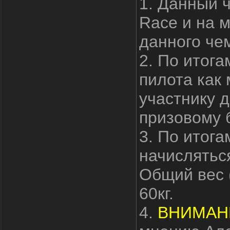
1. Данный 
Race и на 
данного че
2. По итога
пилота как
участнику 
призовому 
3. По итога
начисляться
Общий вес 
60кг.
4.
ВНИМАН