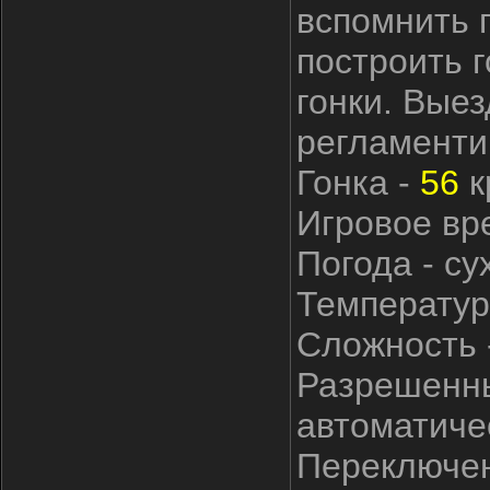
вспомнить 
построить г
гонки. Выез
регламенти
Гонка -
56
к
Игровое вре
Погода - су
Температур
Сложность -
Разрешенны
автоматиче
Переключен