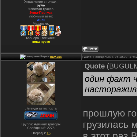
Управление в гонках:
руль
Любимая трасса:
Энна-Пергуза
Любимый авто:
Audi
Медальки:
Карьера FreeRace:
пока пусто
xaM144
| Дата: Понедельник, 26.10.09, 17:
Quote
(
BUGUL
один факт ч
насторажи
Легенда автоспорта
прошлую го
грузилась 
Группа: Администраторы
Сообщений:
2278
в этот раз 
Награды:
15