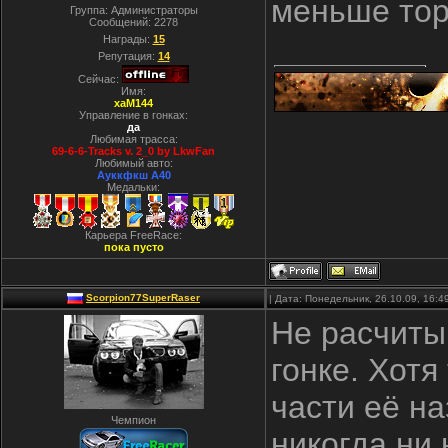
меньше тор
Группа: Администраторы
Сообщений:
2278
Награды:
15
Репутация:
14
Сейчас:
Имя:
xaM144
Управление в гонках:
да
Любимая трасса:
69-6-6-Tracks v. 2_0 by LkwFan
Любимый авто:
Ауккфкш А40
Медальки:
Карьера FreeRace:
пока пусто
Scorpion77SuperRaser
| Дата: Понедельник, 26.10.09, 16:
Не расчиты
гонке. Хотя
части её на
Чемпион
никогда ни 