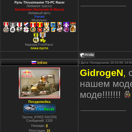
Руль Thrustmaster TS-PC Racer
Любимая трасса:
Autodromo Nacionale di Monza
Любимый авто:
Ferrari
Медальки:
Карьера FreeRace:
пока пусто
linEgor
| Дата: Понедельник, 26.10.09, 14:
GidrogeN
,
с
нашем моде
моде!!!!!!!
Посудомойка
Группа: ]FREE RACER[
Сообщений:
1328
Награды:
8
Репутация:
15