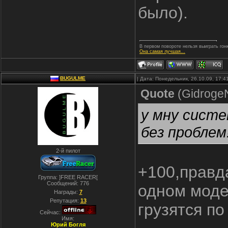
было).
В первом повороте нельзя выиграть гонк
Она самая лучшая...
BUGULME
| Дата: Понедельник, 26.10.09, 17:
Quote
(
Gidroge
у мну систе
без проблем!
2-й пилот
+100,правда
Группа: ]FREE RACER[
Сообщений:
776
одном моде
Награды:
7
Репутация:
13
грузятся по
Сейчас:
Имя:
Юрий Богля