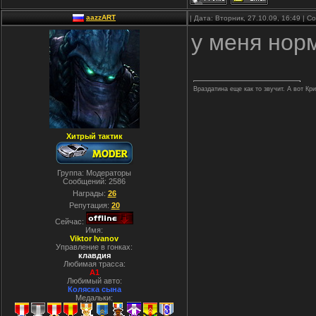
aazzART
| Дата: Вторник, 27.10.09, 16:49 | 
у меня нор
Враздатина еще как то звучит. А вот Кр
Хитрый тактик
Группа: Модераторы
Сообщений:
2586
Награды:
26
Репутация:
20
Сейчас:
Имя:
Viktor Ivanov
Управление в гонках:
клавдия
Любимая трасса:
A1
Любимый авто:
Коляска сына
Медальки: