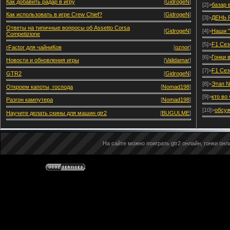
Как добавить радар в игру
[
GidrogeN
]
[2]>
базар 
Как использовать в игре Crew Chief?
[
GidrogeN
]
[3]>
ДЕНЬ 
Ответы на типичные вопросы об Assetto Corsa
[
GidrogeN
]
[4]>
Наши "
Competizione
[5]>
F1 Сез
rFactor для чайниКов
[
oznor
]
[6]>
Гонки 
Новости и обновления игры
[
Validamar
]
[7]>
F1 Сез
GTR2
[
GidrogeN
]
[8]>
Этап №
Откроем капоты, господа
[
Nomad198
]
[9]>
кто во
Разгон кампутера
[
Nomad198
]
[10]>
обсуж
Научите делать скины для машин gtr2
[
BUGULME
]
На сайте можно поиграть gtr2 онлайн, гонки онла