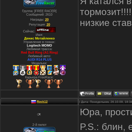
Я катался в
тормозит!!!!!!
Группа: ]FREE RACER[
Сообщений:
2610
низкие став
Награды:
20
Репутация:
20
Сейчас:
Имя:
Денис Мотайленко
Управление в гонках:
Logitech MOMO
Любимая трасса:
Red Bull Ring (A1 Ring)
Любимый авто:
AUDI R14 PLUS
Медальки:
Карьера FreeRace:
Rock12
| Дата: Понедельник, 26.10.09, 18:
Юра, прости
P.S.: блин,
2-й пилот