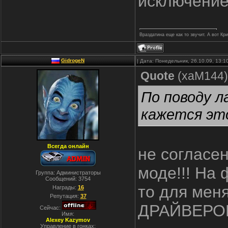
исключение
Враздатина еще как то звучит. А вот Кр
GidrogeN
| Дата: Понедельник, 26.10.09, 13:
Quote
(
xaM144
)
По поводу л
кажется это
Всегда онлайн
не согласен
моде!!! На 
Группа: Администраторы
Сообщений:
3754
то для мен
Награды:
16
Репутация:
37
ДРАЙВЕРОВ
Сейчас:
Имя:
Alexey Kazymov
Управление в гонках: