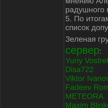
мнению Але
радушного 
5. По итога
список доп
Зеленая гр
сервер
:
Yuriy Vostre
Disa722
Viktor Ivano
Fadeev Ro
METEORA
Maxim Blink