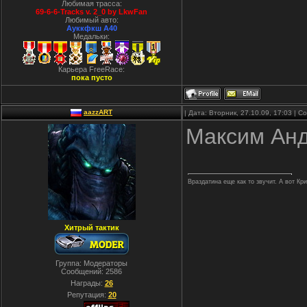
Любимая трасса:
69-6-6-Tracks v. 2_0 by LkwFan
Любимый авто:
Ауккфкш А40
Медальки:
Карьера FreeRace:
пока пусто
aazzART
| Дата: Вторник, 27.10.09, 17:03 | 
Максим Анд
Враздатина еще как то звучит. А вот Кр
Хитрый тактик
Группа: Модераторы
Сообщений:
2586
Награды:
26
Репутация:
20