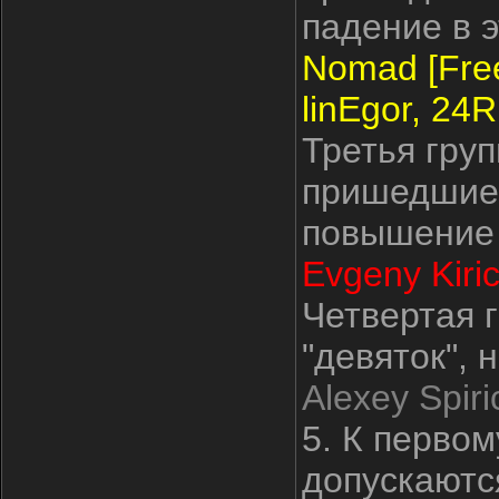
падение в э
Nomad [Free
linEgor, 24
Третья груп
пришедшие 
повышение 
Evgeny Kiri
Четвертая 
"девяток", 
Alexey Spir
5. К первом
допускаются