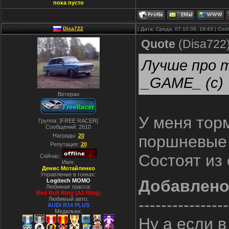
пока пусто
Disa722
| Дата: Среда, 07.10.09, 19:43 | С
Quote
(
Disa722
Лучше про т
_GAME_ (с)
Ветеран
У меня тор
Группа: ]FREE RACER[
Сообщений:
2610
Награды:
20
поршневые 
Репутация:
20
Состоят из 
Сейчас:
Имя:
Денис Мотайленко
Управление в гонках:
Добавлен
Logitech MOMO
Любимая трасса:
Red Bull Ring (A1 Ring)
Любимый авто:
----------------
AUDI R14 PLUS
Медальки:
Ну а если в