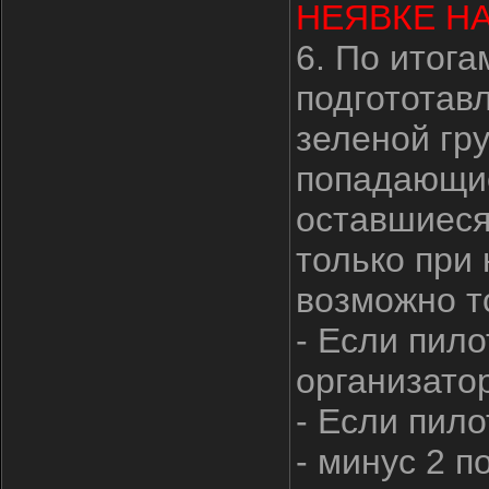
НЕЯВКЕ НА
6. По итога
подгототав
зеленой гр
попадающие
оставшиеся
только при
возможно т
- Если пило
организатор
- Если пило
- минус 2 п