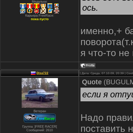
Медальки:
ось.
Карьера FreeRace:
пока пусто
именно,+ б
поворота(т
я что-то не 
Disa722
| Дата: Среда, 07.10.09, 20:39 | С
Quote
(
BUGUL
если я отпу
Ветеран
Надо прави
поставить 
Группа: ]FREE RACER[
Сообщений:
2610