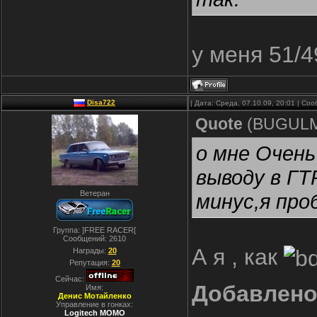
у меня 51/4
Disa722
| Дата: Среда, 07.10.09, 20:01 | С
Quote
(
BUGUL
о мне Очень
выводу в ГТ
Ветеран
минус,я про
Группа: ]FREE RACER[
Сообщений:
2610
А я , как
Награды:
20
Репутация:
20
Сейчас:
Добавлен
Имя:
Денис Мотайленко
Управление в гонках:
Logitech MOMO