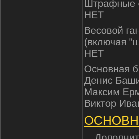
Штрафные с
НЕТ
Весовой га
(включая "
НЕТ
Основная б
Денис Баши
Максим Ерм
Виктор Ива
ОСНОВН
Дополнит