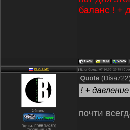
баланс ! + 
BUGULME
| Дата: Среда, 07.10.09, 20:48 | С
Quote
(
Disa722
! + давление
почти всег
2-й пилот
Группа: ]FREE RACER[
Сообщений:
776