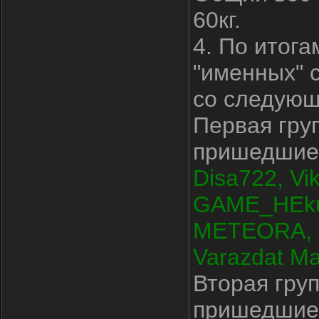
60кг.
4. По итога
"именных" 
со следующ
Первая гру
пришедшие 
Disa722, Vik
GAME_HEkuT
METEORA, M
Varazdat M
Вторая гру
пришедшие 