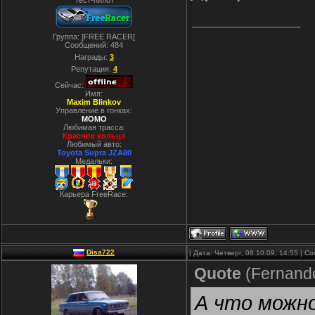
Тест-пилот
Группа: ]FREE RACER[
Сообщений:
484
Награды:
3
Репутация:
4
Сейчас:
Имя:
Maxim Blinkov
Управление в гонках:
MOMO
Любимая трасса:
Красное кольцо
Любимый авто:
Toyota Supra JZA80
Медальки:
Карьера FreeRace:
Disa722
| Дата: Четверг, 08.10.09, 14:55 | 
Quote
(
Fernand
А что можн