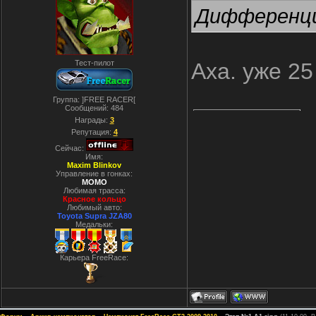
Дифференци
Тест-пилот
Аха. уже 25
Группа: ]FREE RACER[
Сообщений:
484
Награды:
3
Репутация:
4
Сейчас:
Имя:
Maxim Blinkov
Управление в гонках:
MOMO
Любимая трасса:
Красное кольцо
Любимый авто:
Toyota Supra JZA80
Медальки:
Карьера FreeRace: