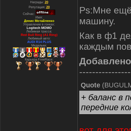
Награды:
20
Ps:Мне ещё 
Репутация:
20
Сейчас:
Имя:
машину.
Денис Мотайленко
Управление в гонках:
Logitech MOMO
Любимая трасса:
Как в ф1 д
Red Bull Ring (A1 Ring)
Любимый авто:
AUDI R14 PLUS
каждым пов
Медальки:
Добавлен
Карьера FreeRace:
----------------
Quote
(
BUGUL
+ баланс в 
передние к
вот для это