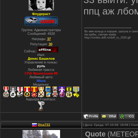
ппц аж лбом
Флудераст
Группа: Администраторы
Во имя кольца и поршня, шатуна и свя
Сообщений:
4928
ем грибы, смотрю ковёр
http://smiles.dolf.ru/dolf_ru_1020.gif
Награды:
37
Репутация:
30
Сейчас:
Имя:
Денис Башилов
Управление в гонках:
руль
Любимая трасса:
СПА Франкошам 88
Любимый авто:
Miura
Медальки:
Карьера FreeRace:
Disa722
| Дата: Среда, 07.10.09, 19:06 | С
Quote
(
METEO