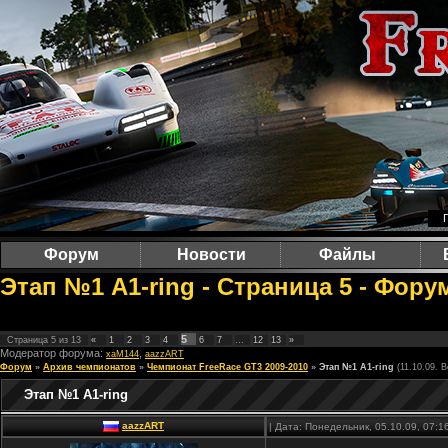
Форум
Новости
Файлы
Этап №1 A1-ring - Страница 5 - Фору
5
Страница
5
из
13
«
1
2
3
4
6
7
…
12
13
»
Модератор форума:
,
xaM144
aazzART
Форум
»
Архив чемпионатов
»
Чемпионат FreeRace GT3 2009-2010
»
Этап №1 A1-ring
(11.10.09. 
Этап №1 A1-ring
aazzART
| Дата: Понедельник, 05.10.09, 07: