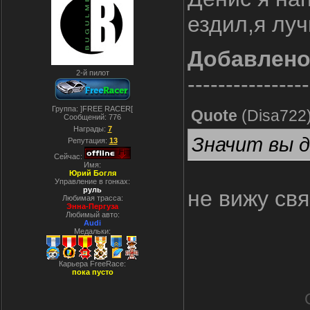
ездил,я лу
Добавлен
2-й пилот
----------------
Группа: ]FREE RACER[
Quote
(
Disa722
Сообщений:
776
Награды:
7
Значит вы д
Репутация:
13
Сейчас:
Имя:
Юрий Богля
Управление в гонках:
руль
не вижу свя
Любимая трасса:
Энна-Пергуза
Любимый авто:
Audi
Медальки:
Карьера FreeRace:
пока пусто