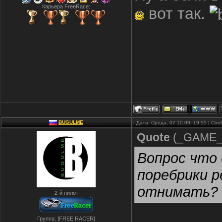
Карьера FreeRace:
вот так.
BUGULME
| Дата: Среда, 07.10.09, 19:55 | С
Quote
(
_GAME
Вопрос что 
поребрики 
отнимать?
2-й пилот
Группа: ]FREE RACER[