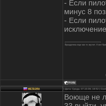
- Если пило
минус 8 поз
- Если пило
исключение
Враздатина еще как то звучит. А вот Кр
METEORA
| Дата: Среда, 07.10.09, 18:52 | С
Воюще не лю
33 выйти. у