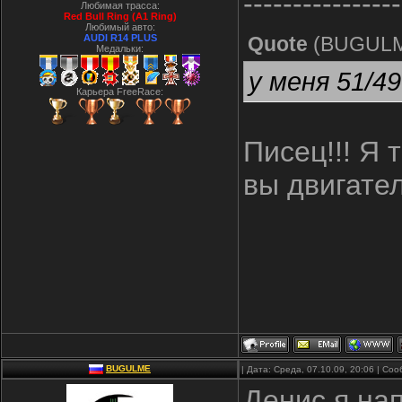
----------------
Любимая трасса:
Red Bull Ring (A1 Ring)
Любимый авто:
AUDI R14 PLUS
Quote
(
BUGUL
Медальки:
у меня 51/49
Карьера FreeRace:
Писец!!! Я 
вы двигате
BUGULME
| Дата: Среда, 07.10.09, 20:06 | С
Денис я на