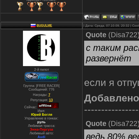
BUGULME
| Дата: Среда, 07.10.09, 20:32 | С
Quote
(
Disa722
с таким ра
развернёт
2-й пилот
если я отпу
Группа: ]FREE RACER[
Сообщений:
776
Добавлен
Награды:
7
Репутация:
13
----------------
Сейчас:
Имя:
Юрий Богля
Управление в гонках:
Quote
(
Disa722
руль
Любимая трасса:
Энна-Пергуза
Любимый авто:
ведь 80% ве
Audi