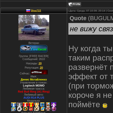
Disa722
| Дата: Среда, 07.10.09, 20:14 | С
Quote
(
BUGUL
не вижу свя
Ветеран
Ну когда т
таким расп
Группа: ]FREE RACER[
Сообщений:
2610
Награды:
20
развернёт п
Репутация:
20
Сейчас:
эффект от 
Имя:
Денис Мотайленко
Управление в гонках:
(при тормо
Logitech MOMO
Любимая трасса:
Red Bull Ring (A1 Ring)
короче я не
Любимый авто:
AUDI R14 PLUS
Медальки:
поймёте
Карьера FreeRace: