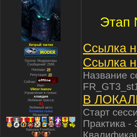
Этап 
Ссылка н
Хитрый тактик
Ссылка н
Группа: Модераторы
Сообщений:
2586
Награды:
26
Название с
Репутация:
20
Сейчас:
FR_GT3_st
Имя:
Viktor Ivanov
Управление в гонках:
В ЛОКАЛ
клавдия
Любимая трасса:
A1
Любимый авто:
Старт сесс
Коляска сына
Медальки:
Практика - 
Карьера FreeRace:
Квалификац