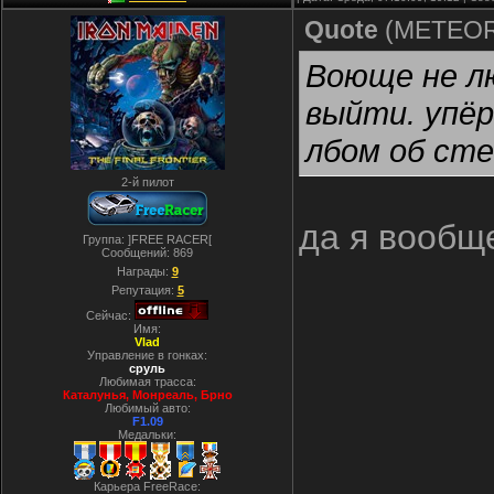
Quote
(
METEO
Воюще не лю
выйти. упёрс
лбом об сте
2-й пилот
да я вообще
Группа: ]FREE RACER[
Сообщений:
869
Награды:
9
Репутация:
5
Сейчас:
Имя:
Vlad
Управление в гонках:
сруль
Любимая трасса:
Каталунья, Монреаль, Брно
Любимый авто:
F1.09
Медальки:
Карьера FreeRace: