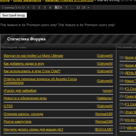
Форум
»
Архив чемпионатов
»
Чемпионат FreeRace GT3 2009-2010
»
Этап №1 A1-ring
(11.10.09. 
5
Страница
5
из
13
«
1
2
3
4
6
7
…
12
13
»
This feature is for Premium users only!
This feature is for Premium users only!
Статистика Форума
Последние темы
Читаемые т
Мануал по настройке Le Mans Ultimate
[
GidrogeN
]
[1]>
базар 
Как добавить радар в игру
[
GidrogeN
]
[2]>
базар 
Как использовать в игре Crew Chief?
[
GidrogeN
]
[3]>
ДЕНЬ 
Ответы на типичные вопросы об Assetto Corsa
[
GidrogeN
]
[4]>
Наши "
Competizione
[5]>
F1 Сез
rFactor для чайниКов
[
oznor
]
[6]>
Гонки 
Новости и обновления игры
[
Validamar
]
[7]>
F1 Сез
GTR2
[
GidrogeN
]
[8]>
Этап №
Откроем капоты, господа
[
Nomad198
]
[9]>
кто во
Разгон кампутера
[
Nomad198
]
[10]>
обсуж
Научите делать скины для машин gtr2
[
BUGULME
]