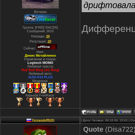
дрифтовал
Ветеран
Дифференци
Группа: ]FREE RACER[
Сообщений:
2610
Награды:
20
Репутация:
20
Сейчас:
Имя:
Денис Мотайленко
Управление в гонках:
Logitech MOMO
Любимая трасса:
Red Bull Ring (A1 Ring)
Любимый авто:
AUDI R14 PLUS
Медальки:
Карьера FreeRace:
Fernando[RUS]
| Дата: Четверг, 08.10.09, 15:01 | 
Quote
(
Disa722