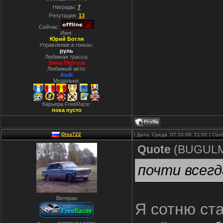
Награды:
7
Репутация:
13
Сейчас:
Имя:
Юрий Богля
Управление в гонках:
руль
Любимая трасса:
Энна-Пергуза
Любимый авто:
Audi
Медальки:
Карьера FreeRace:
пока пусто
Disa722
| Дата: Среда, 07.10.09, 21:02 | С
Quote
(
BUGUL
почти всег
Ветеран
Я сотню ста