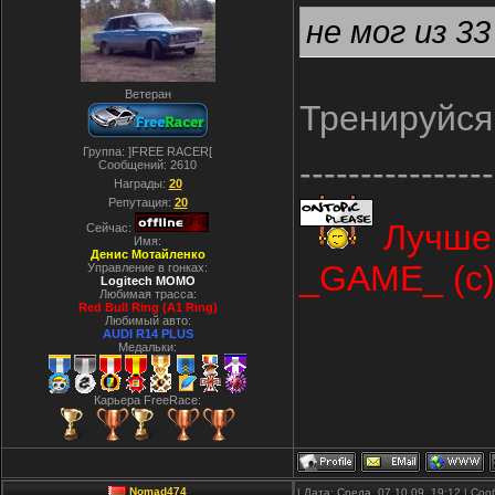
не мог из 33
Ветеран
Тренируйся!
Группа: ]FREE RACER[
----------------
Сообщений:
2610
Награды:
20
Репутация:
20
Лучше 
Сейчас:
Имя:
Денис Мотайленко
_GAME_ (с)
Управление в гонках:
Logitech MOMO
Любимая трасса:
Red Bull Ring (A1 Ring)
Любимый авто:
AUDI R14 PLUS
Медальки:
Карьера FreeRace:
Nomad474
| Дата: Среда, 07.10.09, 19:12 | С