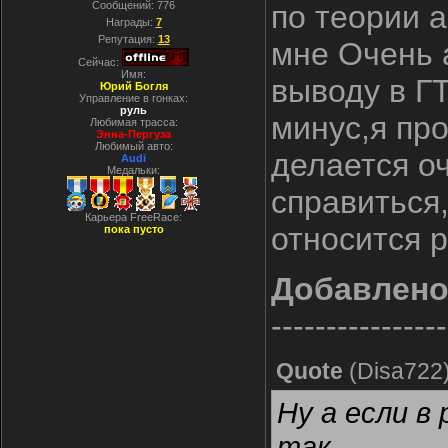
Сообщений:
776
по теории 
Награды:
7
Репутация:
13
мне Очень 
Сейчас:
Имя:
выводу в Г
Юрий Богля
Управление в гонках:
руль
минус,я пр
Любимая трасса:
Энна-Пергуза
Любимый авто:
делается о
Audi
Медальки:
справиться,
Карьера FreeRace:
относится 
пока пусто
Добавлен
----------------
Quote
(
Disa722
Ну а если в 
так.