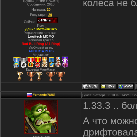
колёса не б
Группа: ]FREE RACER[
Сообщений:
2610
Награды:
20
Репутация:
20
Сейчас:
Имя:
Денис Мотайленко
Управление в гонках:
Logitech MOMO
Любимая трасса:
Red Bull Ring (A1 Ring)
Любимый авто:
AUDI R14 PLUS
Медальки:
Карьера FreeRace:
Fernando[RUS]
| Дата: Четверг, 08.10.09, 14:25 | 
1.33.3 .. б
А что можн
дрифтовал