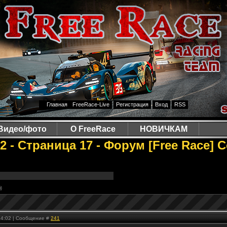
Главная
FreeRace-Live
Регистрация
Вход
RSS
Видео/фото
О FreeRace
НОВИЧКАМ
 - Страница 17 - Форум [Free Race] 
)
 14:02 | Сообщение #
241