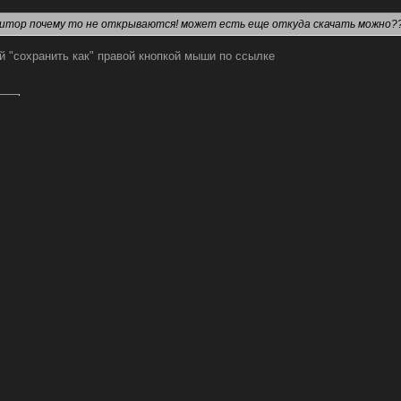
дитор почему то не открываются! может есть еще откуда скачать можно?
й "сохранить как" правой кнопкой мыши по ссылке