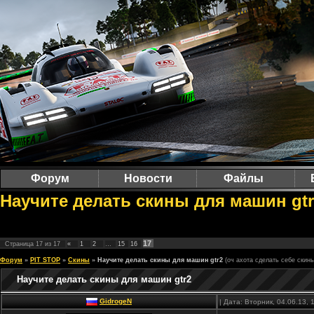
Форум
Новости
Файлы
Научите делать скины для машин gtr2
17
Страница
17
из
17
«
1
2
…
15
16
Форум
»
PIT STOP
»
Скины
»
Научите делать скины для машин gtr2
(оч ахота сделать себе скины
Научите делать скины для машин gtr2
GidrogeN
| Дата: Вторник, 04.06.13,