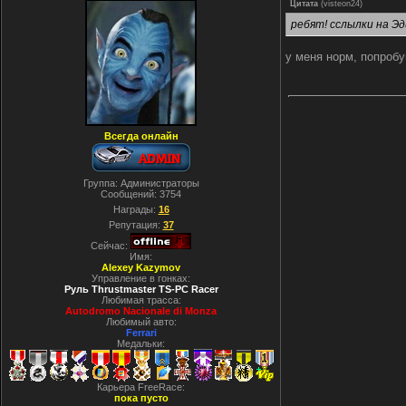
Цитата
(
visteon24
)
ребят! сслылки на Э
у меня норм, попробу
Всегда онлайн
Группа: Администраторы
Сообщений:
3754
Награды:
16
Репутация:
37
Сейчас:
Имя:
Alexey Kazymov
Управление в гонках:
Руль Thrustmaster TS-PC Racer
Любимая трасса:
Autodromo Nacionale di Monza
Любимый авто:
Ferrari
Медальки:
Карьера FreeRace:
пока пусто