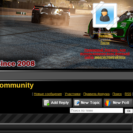
Вы вошли как:
Зритель
Группа:
Гости
Уважаемый Зритель, для
использования всех функций
сайта
зарегистрируйтесь
Community
[
Новые сообщения
·
Участники
·
Правила форума
·
Поиск
·
RSS
]