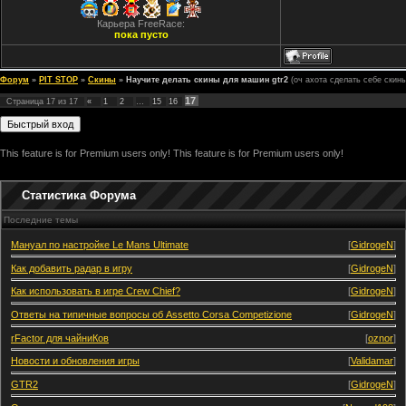
Карьера FreeRace:
пока пусто
Форум
»
PIT STOP
»
Скины
»
Научите делать скины для машин gtr2
(оч ахота сделать себе скины
17
Страница
17
из
17
«
1
2
…
15
16
This feature is for Premium users only!
This feature is for Premium users only!
Статистика Форума
Последние темы
Мануал по настройке Le Mans Ultimate
[
GidrogeN
]
Как добавить радар в игру
[
GidrogeN
]
Как использовать в игре Crew Chief?
[
GidrogeN
]
Ответы на типичные вопросы об Assetto Corsa Competizione
[
GidrogeN
]
rFactor для чайниКов
[
oznor
]
Новости и обновления игры
[
Validamar
]
GTR2
[
GidrogeN
]