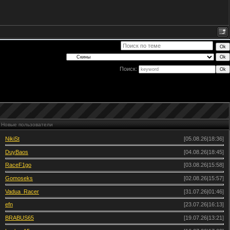
Поиск:
Новые пользователи
NikiSt
[05.08.26|18:36]
DuyBaos
[04.08.26|18:45]
RaceF1go
[03.08.26|15:58]
Gomoseks
[02.08.26|15:57]
Vadua_Racer
[31.07.26|01:46]
efn
[23.07.26|16:13]
BRABUS65
[19.07.26|13:21]