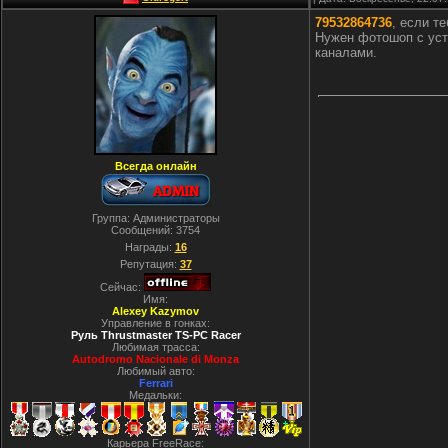
79532864736
, если т
Нужен фотошоп с уст
каналами.
Всегда онлайн
Группа: Администраторы
Сообщений:
3754
Награды:
16
Репутация:
37
Сейчас:
Имя:
Alexey Kazymov
Управление в гонках:
Руль Thrustmaster TS-PC Racer
Любимая трасса:
Autodromo Nacionale di Monza
Любимый авто:
Ferrari
Медальки:
Карьера FreeRace: