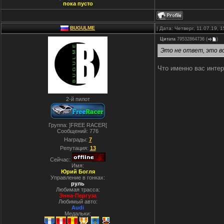
пока пусто
BUGULME
| Дата: Четверг, 11.07.19,
Цитата
79532864736
(
)
Это не ответ, это в
Что именно вас интер
2-й пилот
Группа: ]FREE RACER[
Сообщений:
776
Награды:
7
Репутация:
13
Сейчас:
Имя:
Юрий Богля
Управление в гонках:
руль
Любимая трасса:
Энна-Пергуза
Любимый авто:
Audi
Медальки: