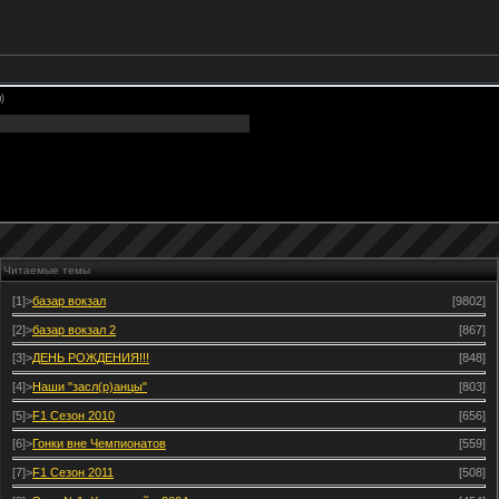
)
Читаемые темы
[1]>
базар вокзал
[9802]
[2]>
базар вокзал 2
[867]
[3]>
ДЕНЬ РОЖДЕНИЯ!!!
[848]
[4]>
Наши "засл(р)анцы"
[803]
[5]>
F1 Сезон 2010
[656]
[6]>
Гонки вне Чемпионатов
[559]
[7]>
F1 Сезон 2011
[508]