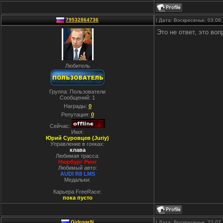
79532864736
| Дата: Воскресенье, 03.06
Это не ответ, это во
Любитель
Группа: Пользователи
Сообщений:
1
Награды:
0
Репутация:
0
Сейчас:
Имя:
Юрий Суровцев (Juriy)
Управление в гонках:
клава
Любимая трасса:
Нюрбург Ринг
Любимый авто:
AUDI R8 LMS
Медальки:
Карьера FreeRace:
пока пусто
GidrogeN
| Дата: Воскресенье, 22.07