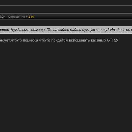
 15:24 | Сообщение #
244
опрос. Нуждаюсь в помощи. Где на сайте найти нужную кнопку? Ил здесь н
есует,что-то помню,а что-то придется вспоминать касаемо GTR2/