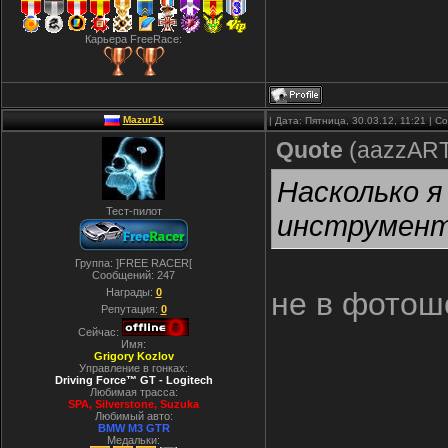
Карьера FreeRace:
Mazur1k
| Дата: Пятница, 30.03.12, 11:21 | 
Quote
(
aazzAR
Насколько я
Тест-пилот
инструмент
Группа: ]FREE RACER[
Сообщений:
247
Награды:
0
не в фотош
Репутация:
0
Сейчас:
Имя:
Grigory Kozlov
Управление в гонках:
Driving Force™ GT - Logitech
Любимая трасса:
SPA, Silverstone, Suzuka
Любимый авто:
BMW M3 GTR
Медальки: