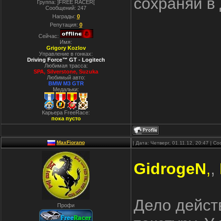
сохраняй в
Группа: ]FREE RACER[
Сообщений:
247
Награды:
0
Репутация:
0
Сейчас:
Имя:
Grigory Kozlov
Управление в гонках:
Driving Force™ GT - Logitech
Любимая трасса:
SPA, Silverstone, Suzuka
Любимый авто:
BMW M3 GTR
Медальки:
Карьера FreeRace:
пока пусто
MaxFiorano
| Дата: Четверг, 01.11.12, 20:47 | 
GidrogeN
,
,
Дело дейст
Профи