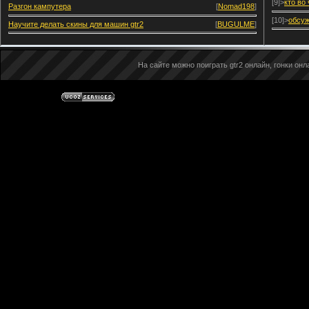
[9]>
кто во
Разгон кампутера
[
Nomad198
]
[10]>
обсуж
Научите делать скины для машин gtr2
[
BUGULME
]
На сайте можно поиграть gtr2 онлайн, гонки онла