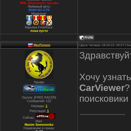
SPA, Silverstone, Suzuka
Любимый авто:
BMW M3 GTR
Медальки:
Карьера FreeRace:
пока пусто
MaxFiorano
| Дата: Четверг, 18.10.12, 19:17 | 
Здравствуй
Хочу узнат
Профи
CarViewer
?
поисковики 
Группа: ]FREE RACER[
Сообщений:
122
Награды:
1
Репутация:
1
Сейчас:
Имя:
Maxim Semenenko
Управление в гонках: