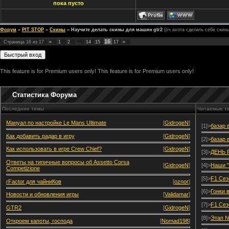
пока пусто
Форум
»
PIT STOP
»
Скины
»
Научите делать скины для машин gtr2
(оч ахота сделать себе скины
16
Страница
16
из
17
«
1
2
…
14
15
17
»
This feature is for Premium users only!
This feature is for Premium users only!
Статистика Форума
Последние темы
Читаемые т
Мануал по настройке Le Mans Ultimate
[
GidrogeN
]
[1]>
базар 
Как добавить радар в игру
[
GidrogeN
]
[2]>
базар 
Как использовать в игре Crew Chief?
[
GidrogeN
]
[3]>
ДЕНЬ 
Ответы на типичные вопросы об Assetto Corsa
[
GidrogeN
]
[4]>
Наши "
Competizione
[5]>
F1 Сез
rFactor для чайниКов
[
oznor
]
[6]>
Гонки 
Новости и обновления игры
[
Validamar
]
[7]>
F1 Сез
GTR2
[
GidrogeN
]
[8]>
Этап №
Откроем капоты, господа
[
Nomad198
]