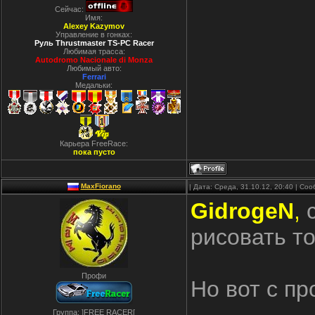
Сейчас:
Имя:
Alexey Kazymov
Управление в гонках:
Руль Thrustmaster TS-PC Racer
Любимая трасса:
Autodromo Nacionale di Monza
Любимый авто:
Ferrari
Медальки:
Карьера FreeRace:
пока пусто
MaxFiorano
| Дата: Среда, 31.10.12, 20:40 | С
GidrogeN
,
с
рисовать т
Профи
Но вот с пр
Группа: ]FREE RACER[