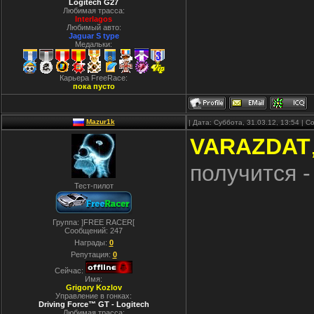
Logitech G27
Любимая трасса:
Interlagos
Любимый авто:
Jaguar S type
Медальки:
Карьера FreeRace:
пока пусто
Mazur1k
| Дата: Суббота, 31.03.12, 13:54 |
VARAZDAT
получится 
Тест-пилот
Группа: ]FREE RACER[
Сообщений:
247
Награды:
0
Репутация:
0
Сейчас:
Имя:
Grigory Kozlov
Управление в гонках:
Driving Force™ GT - Logitech
Любимая трасса: