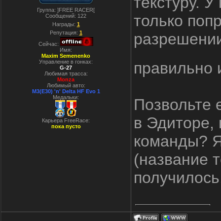
текстуру. 
Группа: ]FREE RACER[
только поп
Сообщений:
122
Награды:
1
Репутация:
1
разрешении
Сейчас:
Имя:
Maxim Semenenko
Управление в гонках:
правильно 
G-27
Любимая трасса:
Monza
Любимый авто:
M3(E30) 'n' Delta HF Evo 1
Медальки:
Позвольте 
в Эдиторе, 
Карьера FreeRace:
пока пусто
команды? Я
(название т
получилось