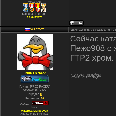
Медальки:
Карьера FreeRace:
пока пусто
VARAZDAT
| Дата: Суббота, 31.03.12, 13:35 |
Сейчас кат
Пежо908 с 
ГТР2 хром.
Папик FreeRace
КТО ЗНАЕТ, ТОТ ПОЙМЕТ,
КТО ЦЕНИТ, ТОТ ПРИДЕТ...
Группа: ]FREE RACER[
Сообщений:
2890
Награды:
11
Репутация:
18
Сейчас:
Имя:
Varazdat Markosyan
Управление в гонках: