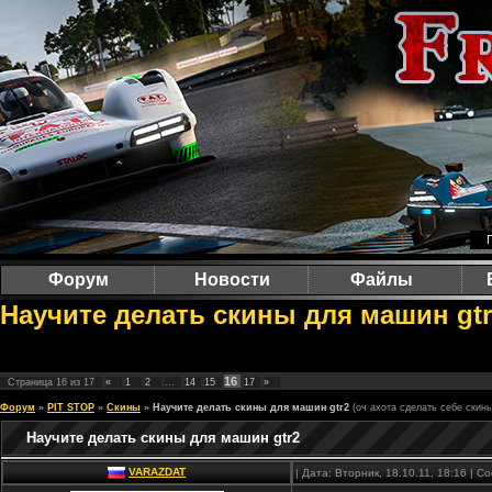
Форум
Новости
Файлы
Научите делать скины для машин gtr2
16
Страница
16
из
17
«
1
2
…
14
15
17
»
Форум
»
PIT STOP
»
Скины
»
Научите делать скины для машин gtr2
(оч ахота сделать себе скины
Научите делать скины для машин gtr2
VARAZDAT
| Дата: Вторник, 18.10.11, 18:16 | 