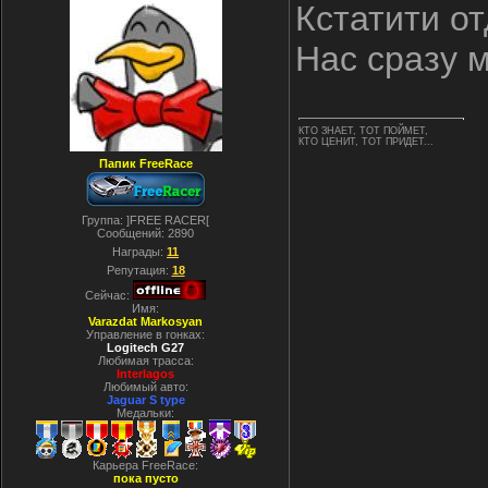
Кстатити о
Нас сразу 
КТО ЗНАЕТ, ТОТ ПОЙМЕТ,
КТО ЦЕНИТ, ТОТ ПРИДЕТ...
Папик FreeRace
Группа: ]FREE RACER[
Сообщений:
2890
Награды:
11
Репутация:
18
Сейчас:
Имя:
Varazdat Markosyan
Управление в гонках:
Logitech G27
Любимая трасса:
Interlagos
Любимый авто:
Jaguar S type
Медальки:
Карьера FreeRace:
пока пусто