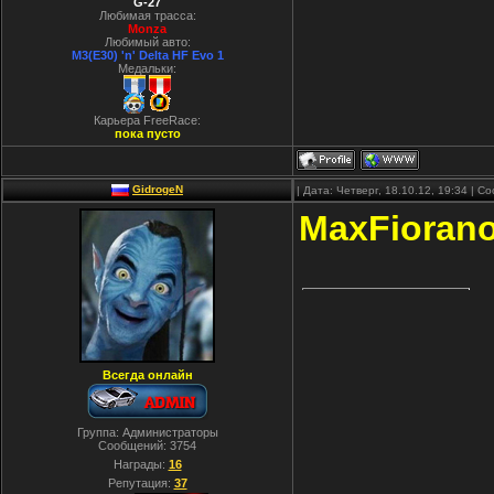
G-27
Любимая трасса:
Monza
Любимый авто:
M3(E30) 'n' Delta HF Evo 1
Медальки:
Карьера FreeRace:
пока пусто
GidrogeN
| Дата: Четверг, 18.10.12, 19:34 | 
MaxFioran
Всегда онлайн
Группа: Администраторы
Сообщений:
3754
Награды:
16
Репутация:
37