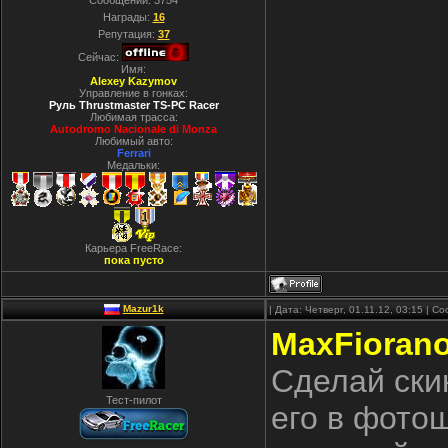
Сообщений:
3754
Награды:
16
Репутация:
37
Сейчас:
Имя:
Alexey Kazymov
Управление в гонках:
Руль Thrustmaster TS-PC Racer
Любимая трасса:
Autodromo Nacionale di Monza
Любимый авто:
Ferrari
Медальки:
Карьера FreeRace:
пока пусто
Mazur1k
| Дата: Четверг, 01.11.12, 03:15 | 
MaxFioran
Сделай скин
Тест-пилот
его в фото