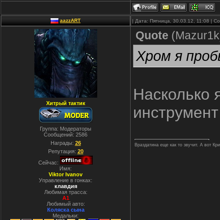
aazzART
| Дата: Пятница, 30.03.12, 11:08 | 
Quote
(
Mazur1k
Хром я проб
Насколько 
Хитрый тактик
инструмент 
Группа: Модераторы
Сообщений:
2586
Награды:
26
Враздатина еще как то звучит. А вот Кр
Репутация:
20
Сейчас:
Имя:
Viktor Ivanov
Управление в гонках:
клавдия
Любимая трасса:
A1
Любимый авто:
Коляска сына
Медальки: