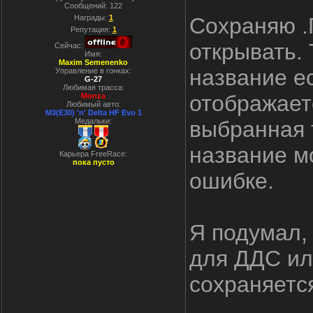
Сообщений:
122
Награды:
1
Сохраняю .
Репутация:
1
открывать.
Сейчас:
Имя:
Maxim Semenenko
название ес
Управление в гонках:
G-27
Любимая трасса:
отображаетс
Monza
Любимый авто:
M3(E30) 'n' Delta HF Evo 1
Медальки:
выбранная т
название м
Карьера FreeRace:
пока пусто
ошибке.
Я подумал,
для ДДС ил
сохраняетс