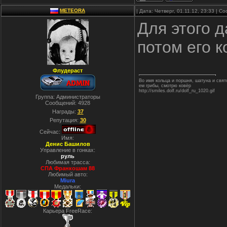
METEORA
| Дата: Четверг, 01.11.12, 23:33 | 
Для этого д
потом его к
Флудераст
Во имя кольца и поршня, шатуна и свя
ем грибы, смотрю ковёр
http://smiles.dolf.ru/dolf_ru_1020.gif
Группа: Администраторы
Сообщений:
4928
Награды:
37
Репутация:
30
Сейчас:
Имя:
Денис Башилов
Управление в гонках:
руль
Любимая трасса:
СПА Франкошам 88
Любимый авто:
Miura
Медальки:
Карьера FreeRace: