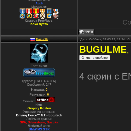
Audi
Медальки:
Со
Карьера FreeRace:
пока пусто
Mazur1k
| Дата: Суббота, 31.03.12, 12:34 |
BUGULME
,
Тест-пилот
4 скрин с 
Группа: ]FREE RACER[
Сообщений:
247
Награды:
0
Репутация:
0
Сейчас:
Имя:
Grigory Kozlov
Управление в гонках:
Driving Force™ GT - Logitech
Любимая трасса:
SPA, Silverstone, Suzuka
Любимый авто:
BMW M3 GTR