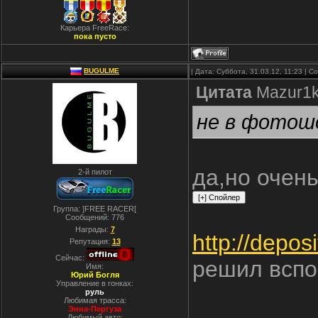
Карьера FreeRace:
пока пусто
BUGULME
| Дата: Суббота, 31.03.12, 11:23 | 
Цитата
Mazur1
не в фотошо
да,но очень
2-й пилот
Группа: ]FREE RACER[
Сообщений:
776
Награды:
7
http://deposi
Репутация:
13
Сейчас:
решил вспо
Имя:
Юрий Богля
Управление в гонках:
руль
Любимая трасса:
Энна-Пергуза
Любимый авто: