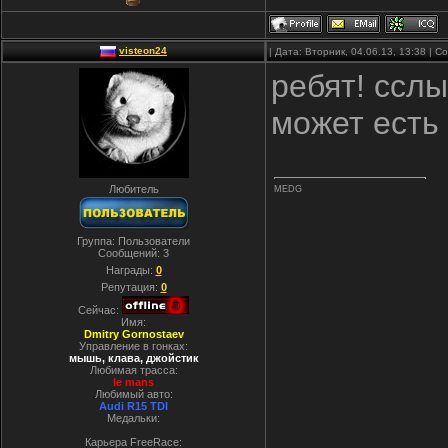
visteon24
| Дата: Вторник, 04.06.13, 13:38 | 
ребят! ссл
может есть
Любитель
MEDG
Группа: Пользователи
Сообщений:
3
Награды:
0
Репутация:
0
Сейчас:
Имя:
Dmitry Gornostaev
Управление в гонках:
мышь, клава, джойстик
Любимая трасса:
le mans
Любимый авто:
Audi R15 TDI
Медальки:
Карьера FreeRace: