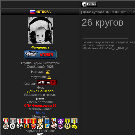
METEORA
| Дата: Суббота, 02.05.09, 18:19 |
26 кругов
Во имя кольца и поршня, шатуна и свя
ем грибы, смотрю ковёр
Флудераст
http://smiles.dolf.ru/dolf_ru_1020.gif
Группа: Администраторы
Сообщений:
4928
Награды:
37
Репутация:
30
Сейчас:
Имя:
Денис Башилов
Управление в гонках:
руль
Любимая трасса:
СПА Франкошам 88
Любимый авто:
Miura
Медальки:
Карьера FreeRace: