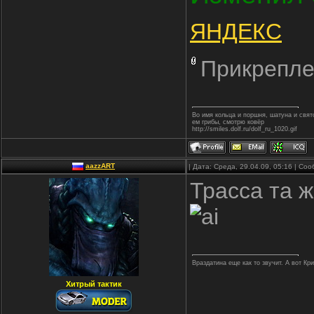
ЯНДЕКС
Прикрепле
Во имя кольца и поршня, шатуна и свя
ем грибы, смотрю ковёр
http://smiles.dolf.ru/dolf_ru_1020.gif
aazzART
| Дата: Среда, 29.04.09, 05:16 | С
Трасса та 
Враздатина еще как то звучит. А вот Кр
Хитрый тактик