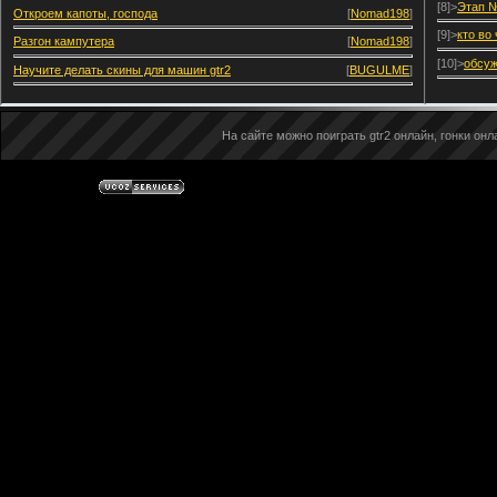
[8]>
Этап №
Откроем капоты, господа
[
Nomad198
]
[9]>
кто во
Разгон кампутера
[
Nomad198
]
[10]>
обсуж
Научите делать скины для машин gtr2
[
BUGULME
]
На сайте можно поиграть gtr2 онлайн, гонки онла