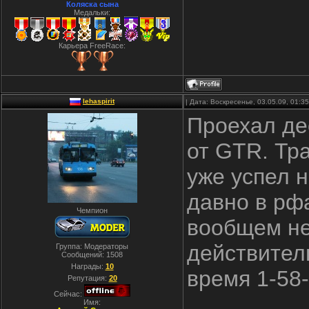
Коляска сына
Медальки:
Карьера FreeRace:
lehaspirit
| Дата: Воскресенье, 03.05.09, 01:
Проехал де
от GTR. Тра
уже успел н
давно в рфа
Чемпион
вообщем не
действител
Группа: Модераторы
Сообщений:
1508
Награды:
10
время 1-58-
Репутация:
20
Сейчас:
Имя: