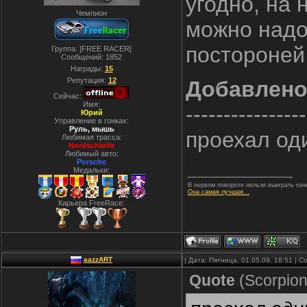
угодно, на 
Чемпион
можно надол
постороней
Группа: ]FREE RACER[
Сообщений:
1852
Награды:
15
Репутация:
12
Добавлен
Сейчас:
Имя:
----------------
Юрий
Управление в гонках:
Руль, мышь
проехал оди
Любимая трасса:
Nordschleife
Любимый авто:
Porsche
Медальки:
В первом повороте нельзя выиграть гонк
Она самая лучшая...
Карьера FreeRace:
aazzART
| Дата: Пятница, 01.05.09, 18:51 |
Quote
(
Scorpio