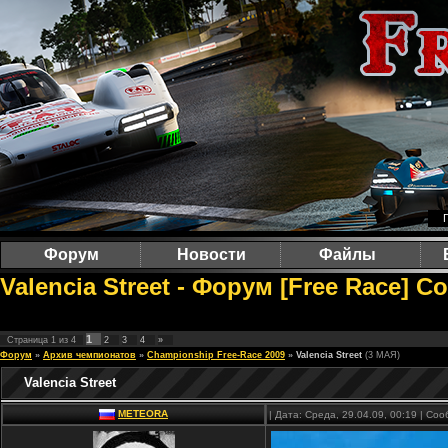
Форум
Новости
Файлы
Valencia Street - Форум [Free Race] 
1
Страница
1
из
4
2
3
4
»
Форум
»
Архив чемпионатов
»
Championship Free-Race 2009
»
Valencia Street
(3 МАЯ)
Valencia Street
METEORA
| Дата: Среда, 29.04.09, 00:19 | С