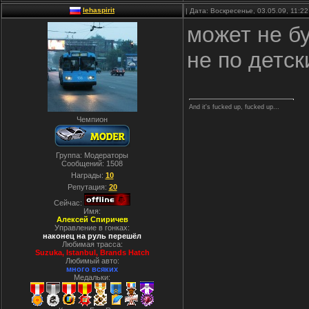
lehaspirit
| Дата: Воскресенье, 03.05.09, 11:
может не б
не по детск
And it's fucked up, fucked up...
Чемпион
Группа: Модераторы
Сообщений:
1508
Награды:
10
Репутация:
20
Сейчас:
Имя:
Алексей Спиричев
Управление в гонках:
наконец на руль перешёл
Любимая трасса:
Suzuka, Istanbul, Вrands Hatch
Любимый авто:
много всяких
Медальки: