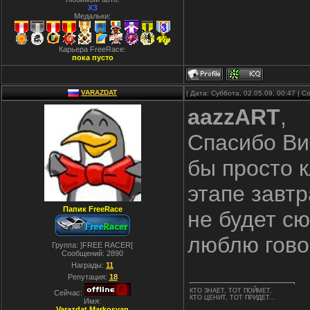
ХЗ
Медальки:
Карьера FreeRace:
пока пусто
VARAZDAT
| Дата: Суббота, 02.05.09, 00:47 |
aazzART
,
Спасибо Ви
бы просто к
этапе завтр
Папик FreeRace
не будет сю
люблю гово
Группа: ]FREE RACER[
Сообщений:
2890
Награды:
11
Репутация:
18
КТО ЗНАЕТ, ТОТ ПОЙМЕТ,
Сейчас:
КТО ЦЕНИТ, ТОТ ПРИДЕТ...
Имя:
Varazdat Markosyan