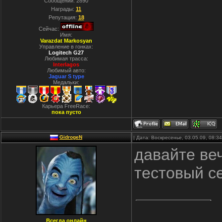
Сообщений:
2890
Награды:
11
Репутация:
18
Сейчас:
Имя:
Varazdat Markosyan
Управление в гонках:
Logitech G27
Любимая трасса:
Interlagos
Любимый авто:
Jaguar S type
Медальки:
Карьера FreeRace:
пока пусто
GidrogeN
| Дата: Воскресенье, 03.05.09, 08:
давайте веч
тестовый с
Всегда онлайн