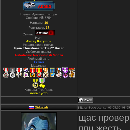
Группа: Администраторы
Сообщений:
3754
Награды:
16
Репутация:
37
Сейчас:
Имя:
Alexey Kazymov
Управление в гонках:
Руль Thrustmaster TS-PC Racer
Любимая трасса:
Autodromo Nacionale di Monza
Любимый авто:
Ferrari
Медальки:
Карьера FreeRace:
пока пусто
GidrogeN
| Дата: Воскресенье, 03.05.09, 08:
щас провери
ппц жесть