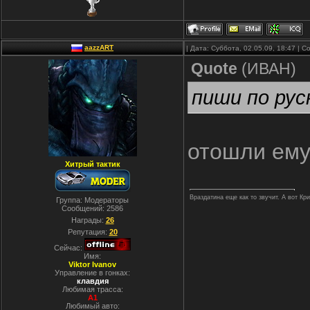
aazzART
| Дата: Суббота, 02.05.09, 18:47 |
Quote
(
ИВАН
)
пиши по рус
отошли ему
Хитрый тактик
Враздатина еще как то звучит. А вот Кр
Группа: Модераторы
Сообщений:
2586
Награды:
26
Репутация:
20
Сейчас:
Имя:
Viktor Ivanov
Управление в гонках:
клавдия
Любимая трасса:
A1
Любимый авто: