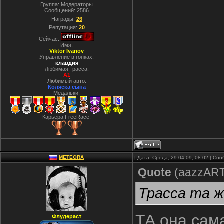
Группа: Модераторы
Сообщений:
2586
Награды:
26
Репутация:
20
Сейчас:
Имя:
Viktor Ivanov
Управление в гонках:
клавдия
Любимая трасса:
A1
Любимый авто:
Коляска сына
Медальки:
Карьера FreeRace:
METEORA
| Дата: Среда, 29.04.09, 08:02 | С
Quote
(
aazzAR
Трасса та ж
ТА она сам
Флудераст