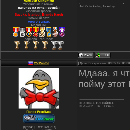
Алексей Спиричев
Управление в гонках:
And it's fucked up, fucked up...
наконец на руль перешёл
Любимая трасса:
Suzuka, Istanbul, Вrands Hatch
Любимый авто:
много всяких
Медальки:
Карьера FreeRace:
VARAZDAT
| Дата: Воскресенье, 03.05.09, 03:
Мдааа. я чт
пойму этот 
КТО ЗНАЕТ, ТОТ ПОЙМЕТ,
КТО ЦЕНИТ, ТОТ ПРИДЕТ...
Папик FreeRace
Группа: ]FREE RACER[