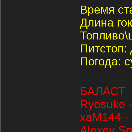
Время ст
Длина гок
Топливо\
Питстоп:
Погода: с
БАЛАСТ
Ryosuke -
xaM144 - 
Alexey Spi