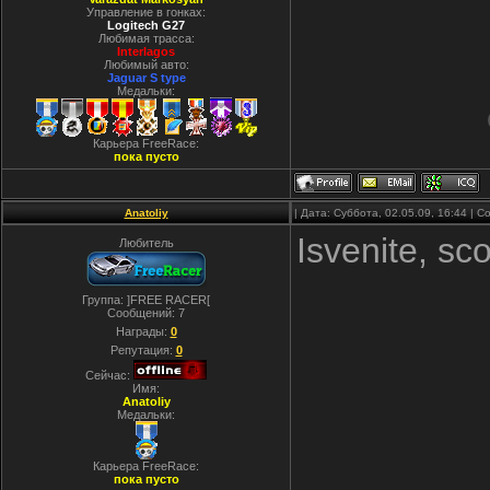
Управление в гонках:
Logitech G27
Любимая трасса:
Interlagos
Любимый авто:
Jaguar S type
Медальки:
Карьера FreeRace:
пока пусто
Anatoliy
| Дата: Суббота, 02.05.09, 16:44 |
Isvenite, sc
Любитель
Группа: ]FREE RACER[
Сообщений:
7
Награды:
0
Репутация:
0
Сейчас:
Имя:
Anatoliy
Медальки:
Карьера FreeRace:
пока пусто