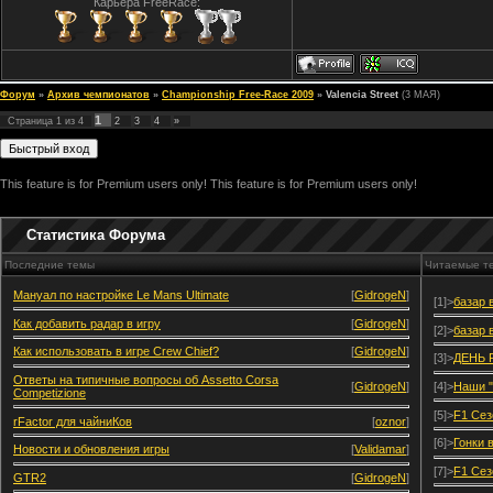
Карьера FreeRace:
Форум
»
Архив чемпионатов
»
Championship Free-Race 2009
»
Valencia Street
(3 МАЯ)
1
Страница
1
из
4
2
3
4
»
This feature is for Premium users only!
This feature is for Premium users only!
Статистика Форума
Последние темы
Читаемые т
Мануал по настройке Le Mans Ultimate
[
GidrogeN
]
[1]>
базар 
Как добавить радар в игру
[
GidrogeN
]
[2]>
базар 
Как использовать в игре Crew Chief?
[
GidrogeN
]
[3]>
ДЕНЬ 
Ответы на типичные вопросы об Assetto Corsa
[
GidrogeN
]
[4]>
Наши "
Competizione
[5]>
F1 Сез
rFactor для чайниКов
[
oznor
]
[6]>
Гонки 
Новости и обновления игры
[
Validamar
]
[7]>
F1 Сез
GTR2
[
GidrogeN
]