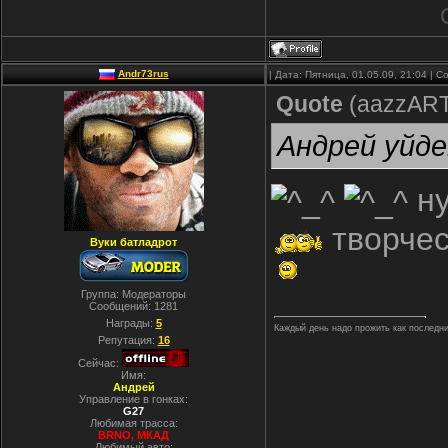
Andr73rus
| Дата: Пятница, 01.05.09, 21:04 |
Quote
(
aazzAR
Андрей уйде
ну
творческ
Вуки батладрот
Группа: Модераторы
Сообщений:
1281
Награды:
5
Каждый день надо прожить как последний.
Репутация:
16
Сейчас:
Имя:
Андрей
Управление в гонках:
G27
Любимая трасса:
BRNO, МКАД
Любимый авто: