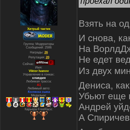
проехал оди
Взять на од
Хитрый тактик
И снова, к
Группа: Модераторы
На ВорлдДж
Сообщений:
2586
Награды:
26
Не едет ве
Репутация:
20
Сейчас:
Имя:
Из двух мин
Viktor Ivanov
Управление в гонках:
клавдия
Любимая трасса:
Дениса, ка
A1
Любимый авто:
Коляска сына
Убьют еще 
Медальки:
Андрей уйде
Карьера FreeRace:
А Спиричев 