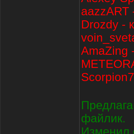
aazzART -
Drozdy - к
voin_sveta
AmaZing -
METEORA 
Scorpion7
Предлага
файлик.
Изменил 