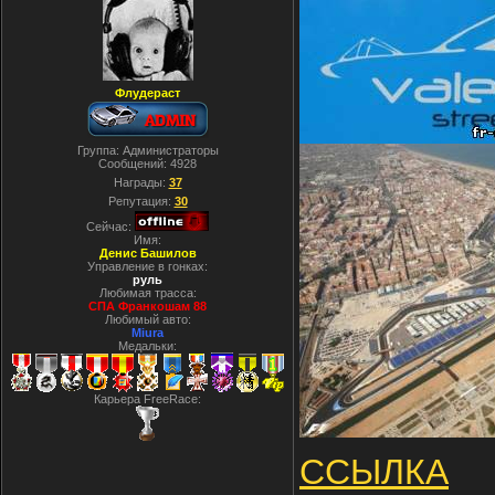
Флудераст
Группа: Администраторы
Сообщений:
4928
Награды:
37
Репутация:
30
Сейчас:
Имя:
Денис Башилов
Управление в гонках:
руль
Любимая трасса:
СПА Франкошам 88
Любимый авто:
Miura
Медальки:
Карьера FreeRace:
ССЫЛКА