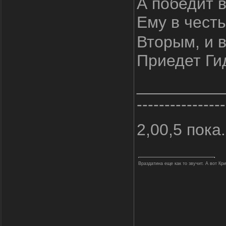
А победит в
Ему в чест
Вторым, и в
Приедет Гид
_________
----------------
2,00,5 пока..
Враздатина еще как то звучит. А вот Кр