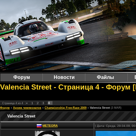
Форум
Новости
Файлы
Valencia Street - Страница 4 - Форум
4
Страница
4
из
4
«
1
2
3
Форум
»
Архив чемпионатов
»
Championship Free-Race 2009
»
Valencia Street
(3 МАЯ)
Valencia Street
METEORA
| Дата: Среда, 29.04.09, 0