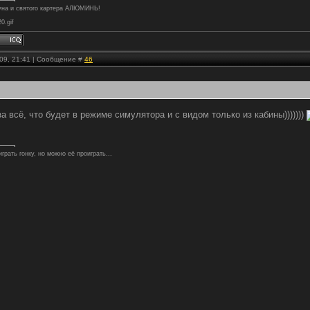
туна и святого картера АЛЮМИНЬ!
20.gif
.09, 21:41 | Сообщение #
46
а всё, что будет в режиме симулятора и с видом только из кабины)))))))
грать гонку, но можно её проиграть...