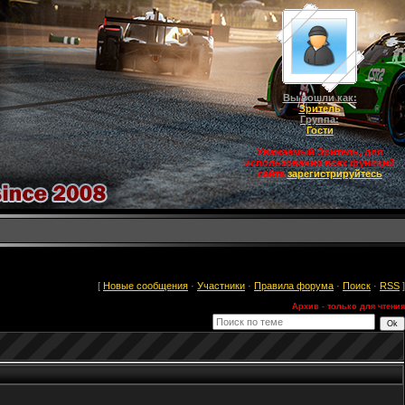
Вы вошли как:
Зритель
Группа:
Гости
Уважаемый Зритель, для
использования всех функций
сайта
зарегистрируйтесь
[
Новые сообщения
·
Участники
·
Правила форума
·
Поиск
·
RSS
]
Архив - только для чтения