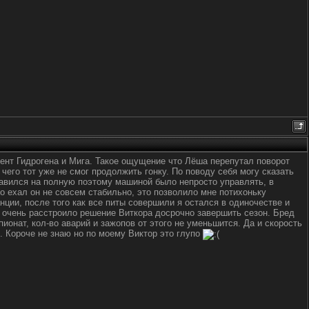
дент Гидрогена и Мига. Такое ощущение что Лёша перепутал поворот
чего тот уже не смог продолжить гонку. По поводу себя могу сказать
равился на полную поэтому машиной было непросто управлять, в
но ехал он не совсем стабильно, это позволило мне потихоньку
анции, после того как все питы совершили я остался в одиночестве и
о очень расстроило решение Виткора досрочно завершить сезон. Бред
пионат, кол-во аварий и зажопов от этого не уменьшится. Да и скорость
. Короче не знаю но по моему Виктор это глупо