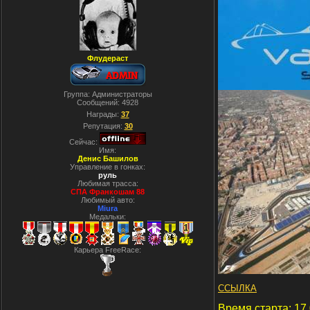
Флудераст
Группа: Администраторы
Сообщений:
4928
Награды:
37
Репутация:
30
Сейчас:
Имя:
Денис Башилов
Управление в гонках:
руль
Любимая трасса:
СПА Франкошам 88
Любимый авто:
Miura
Медальки:
Карьера FreeRace:
ССЫЛКА
Время старта: 17