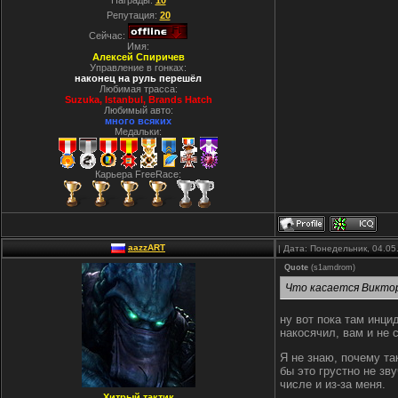
Награды:
10
Репутация:
20
Сейчас:
Имя:
Алексей Спиричев
Управление в гонках:
наконец на руль перешёл
Любимая трасса:
Suzuka, Istanbul, Вrands Hatch
Любимый авто:
много всяких
Медальки:
Карьера FreeRace:
aazzART
| Дата: Понедельник, 04.05
Quote
(
s1amdrom
)
Что касается Виктор
ну вот пока там инци
накосячил, вам и не 
Я не знаю, почему та
бы это грустно не зв
числе и из-за меня.
Хитрый тактик