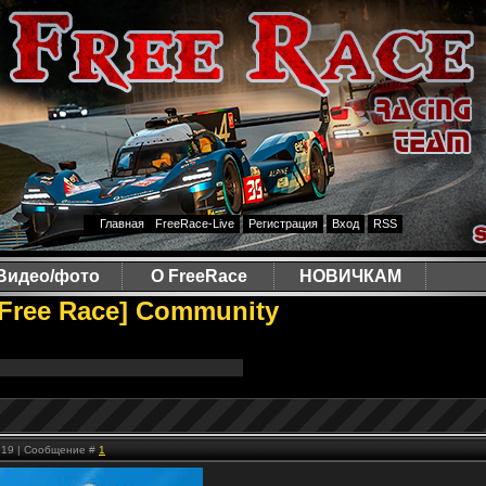
Главная
FreeRace-Live
Регистрация
Вход
RSS
Видео/фото
О FreeRace
НОВИЧКАМ
 [Free Race] Community
0:19 | Сообщение #
1