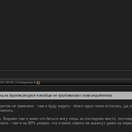
.09, 08:34 | Сообщение #
50
а,на другом ресурсе я вообще не припоминаю с ним инцидентов.
дентов не замечено - там и буду ездить - благо одна гонка осталась, да 
снилось.
к. Видимо там я знаю что биться могу лишь за последнее место, поэтому и
учало - там я на 90% уверен, что и меня самого не вынесут даже на перв