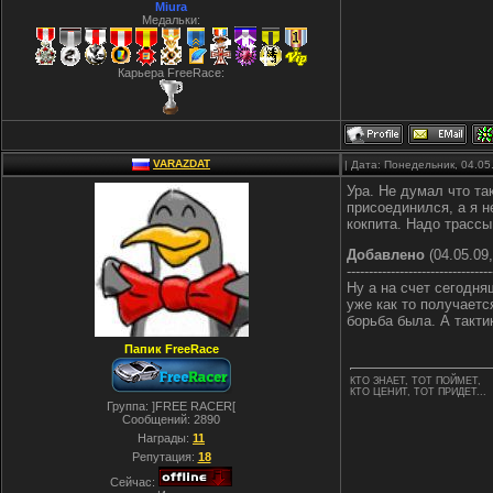
Miura
Медальки:
Карьера FreeRace:
VARAZDAT
| Дата: Понедельник, 04.05
Ура. Не думал что та
присоединился, а я н
кокпита. Надо трасс
Добавлено
(04.05.09,
---------------------------------
Ну а на счет сегодня
уже как то получаетс
борьба была. А такти
Папик FreeRace
КТО ЗНАЕТ, ТОТ ПОЙМЕТ,
КТО ЦЕНИТ, ТОТ ПРИДЕТ...
Группа: ]FREE RACER[
Сообщений:
2890
Награды:
11
Репутация:
18
Сейчас: