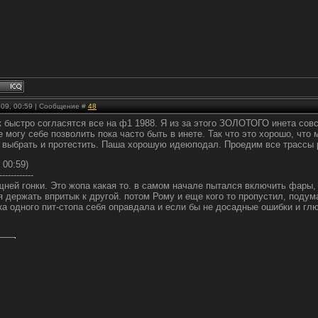
.09, 00:59 | Сообщение #
48
к быстро согласятся все на ф1 1988. Я из за этого ЗОЛОТОГО инета сов
е могу себе позволить пока часто быть в инете. Так что это хорошо, что
ы выбрать и протестить. Паша хорошую идеюподал. Проедим все трассы р
 00:59)
------------
щней гонки. Это жопа какая то. в самом начале пытался включить фары,
я держать впритык к другой. потом Рому и еще кого то пропустил, подум
ка одного пит-стопа себя оправдала и если бы не досадные ошибки и гл