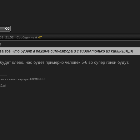
.09, 21:52 | Сообщение #
47
)
а всё, что будет в режиме симулятора и с видом только из кабины)))))))
 будет клёво. нас будет примерно человек 5-6 во супер гонки будут.
туна и святого картера АЛЮМИНЬ!
20.gif