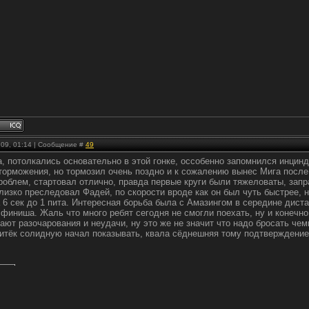
.09, 01:14 | Сообщение #
49
, потолкались основательно в этой гонке, оссобенно запомнился инцин
торможения, но тормозил очень поздно и к сожалению вынес Мига после 
проблем, стартовал отлично, правда первые круги были тяжеловаты, зап
лизко преследовал Фадей, по скорости вроде как он был чуть быстрее, 
а 6 сек до 1 пита. Интересная борьба была с Амазингом в середине дист
финиша. Жаль что много ребят сегодня не смогли поехать, ну и конечн
вают разочарования и неудачи, ну это же не значит что надо бросать чем
Витёк солидную начал показывать, квала сёднешняя тому подтверждение
.