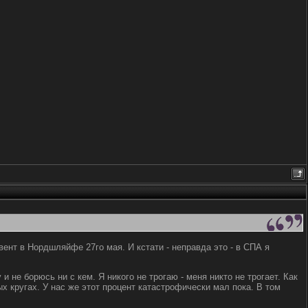
эвент в Нордшляйфе 27го мая. И кстати - неправда это - в СПА я
 не борюсь ни с кем. Я никого не трогаю - меня никто не трогает. Как
ых кругах. У нас же этот процент катастрофически мал пока. В том