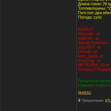
Длина гокни: 26 к
Топливо\шины: *2
Питстоп: два обя
Погода: сухо
БАЛАСТ
Ryosuke - кг
xaM144 - кг
Alexey Spirichev - 
aazzART - кг
Drozdy - кг
voin_sveta - кг
AmaZing - кг
METEORA - 50 кг
Scorpion77SuperRa
Предлагаю ночную
Изменил скорость
ЯНДЕКС
Прикрепления:
475