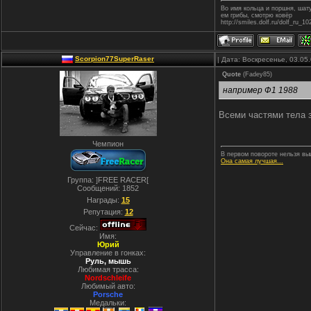
Во имя кольца и поршня, ша
ем грибы, смотрю ковёр
http://smiles.dolf.ru/dolf_ru_10
Scorpion77SuperRaser
| Дата: Воскресенье, 03.05
Quote
(
Fadey85
)
например Ф1 1988
Всеми частями тела з
Чемпион
В первом повороте нельзя выи
Она самая лучшая...
Группа: ]FREE RACER[
Сообщений:
1852
Награды:
15
Репутация:
12
Сейчас:
Имя:
Юрий
Управление в гонках:
Руль, мышь
Любимая трасса:
Nordschleife
Любимый авто:
Porsche
Медальки: