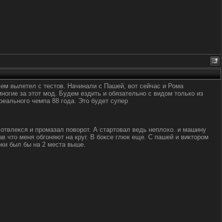
сем вылетел с тестов. Начинали с Пашей, вот сейчас и Рома
 многие за этот мод. Будем ездить и обязательно с видом только из
еального чемпа 88 года. Это будет супер
 отвлекся и промазал поворот. А стартовал ведь неплохо. и машину
ав что меня обгоняют на круг. В боксе глюк еще. С пашей и виктором
юки был бы на 2 места выше.