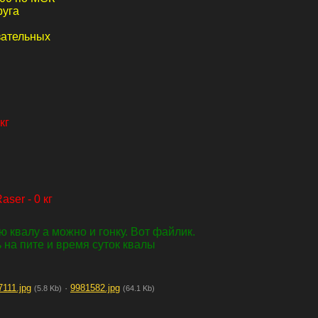
руга
зательных
кг
ser - 0 кг
 квалу а можно и гонку. Вот файлик.
 на пите и время суток квалы
7111.jpg
·
9981582.jpg
(5.8 Kb)
(64.1 Kb)