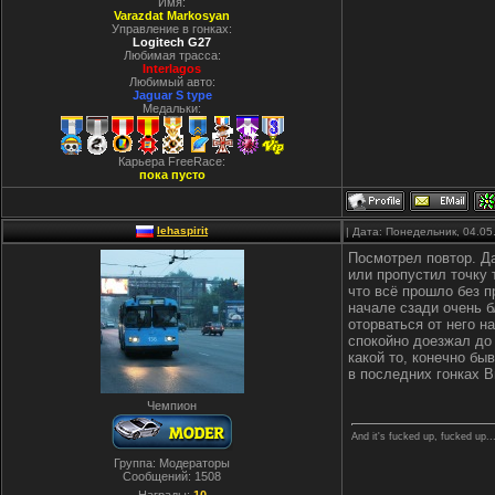
Имя:
Varazdat Markosyan
Управление в гонках:
Logitech G27
Любимая трасса:
Interlagos
Любимый авто:
Jaguar S type
Медальки:
Карьера FreeRace:
пока пусто
lehaspirit
| Дата: Понедельник, 04.05
Посмотрел повтор. Да
или пропустил точку 
что всё прошло без 
начале сзади очень б
оторваться от него н
спокойно доезжал до 
какой то, конечно бы
в последних гонках 
Чемпион
And it's fucked up, fucked up..
Группа: Модераторы
Сообщений:
1508