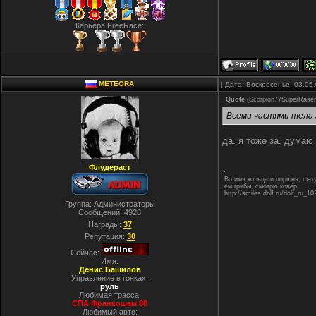
Карьера FreeRace:
METEORA
| Дата: Воскресенье, 03.05
Quote
(
Scorpion77SuperRaser
Всеми частями тела з
да. я тоже за. думаю
Флудераст
Во имя кольца и поршня, ша
ем грибы, смотрю ковёр
http://smiles.dolf.ru/dolf_ru_10
Группа: Администраторы
Сообщений:
4928
Награды:
37
Репутация:
30
Сейчас:
Имя:
Денис Башилов
Управление в гонках:
руль
Любимая трасса:
СПА Франкошам 88
Любимый авто: