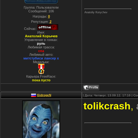
Группа: Пользователи
Сообщений:
106
Anatoliy Korychev
Награды:
0
Репутация:
2
Сейчас:
Имя:
Анатолий Корычев
Управление в гонках:
руль
Любимая трасса:
спа
Любимый авто:
митстубиси лансер x
Медальки:
Карьера FreeRace:
пока пусто
GidrogeN
| Дата: Четверг, 13.09.12, 17:16 | 
tolikcrash
,