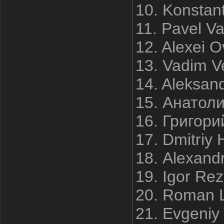
10. Konstant
11. Pavel V
12. Alexei 
13. Vadim V
14. Aleksan
15. Анатол
16. Григори
17. Dmitriy
18. Alexand
19. Igor Re
20. Roman L
21. Evgeniy