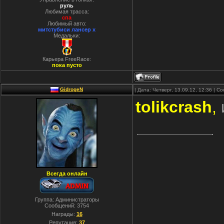
руль
Любимая трасса:
спа
Любимый авто:
митстубиси лансер x
Медальки:
Карьера FreeRace:
пока пусто
GidrogeN
| Дата: Четверг, 13.09.12, 12:36 | 
tolikcrash
,
Всегда онлайн
Группа: Администраторы
Сообщений:
3754
Награды:
16
Репутация:
37