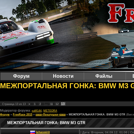
Форум
Новости
Файлы
МЕЖПОРТАЛЬНАЯ ГОНКА: BMW M3 GTR 
13
Страница
13
из
13
«
1
2
…
11
12
Модератор форума:
,
xaM144
METEORA
Форум
»
FreeRace 2015
»
◘◘◘◘~Покатушки~◘◘◘◘
»
МЕЖПОРТАЛЬНАЯ ГОНКА: BMW M3 GTR
(Barc
МЕЖПОРТАЛЬНАЯ ГОНКА: BMW M3 GTR
lehaspirit
| Дата: Вторник, 04.09.12, 01:06 | 