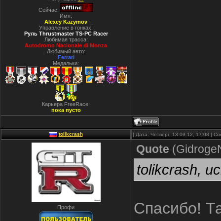
Сейчас:
Имя:
Alexey Kazymov
Управление в гонках:
Руль Thrustmaster TS-PC Racer
Любимая трасса:
Autodromo Nacionale di Monza
Любимый авто:
Ferrari
Медальки:
Карьера FreeRace:
пока пусто
tolikcrash
| Дата: Четверг, 13.09.12, 17:08 | 
Quote
(
Gidroge
tolikcrash, 
Спасибо! Та
Профи