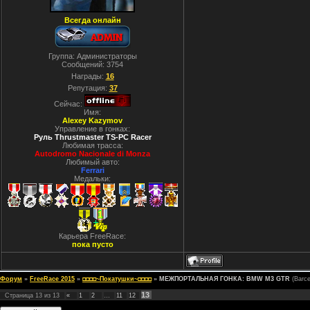
Всегда онлайн
Группа: Администраторы
Сообщений:
3754
Награды:
16
Репутация:
37
Сейчас:
Имя:
Alexey Kazymov
Управление в гонках:
Руль Thrustmaster TS-PC Racer
Любимая трасса:
Autodromo Nacionale di Monza
Любимый авто:
Ferrari
Медальки:
Карьера FreeRace:
пока пусто
Форум
»
FreeRace 2015
»
◘◘◘◘~Покатушки~◘◘◘◘
»
МЕЖПОРТАЛЬНАЯ ГОНКА: BMW M3 GTR
(Barc
13
Страница
13
из
13
«
1
2
…
11
12