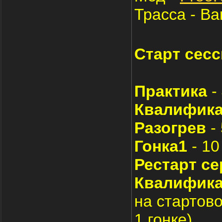
Трасса - Ba
Старт сесс
Практика
-
Квалифик
Разогрев
-
Гонка1
- 10
Рестарт с
Квалифик
на стартов
1 гонке)