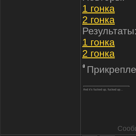
1 гонка
2 гонка
Результаты
1 гонка
2 гонка
Прикрепле
And it's fucked up, fucked up...
Сооб