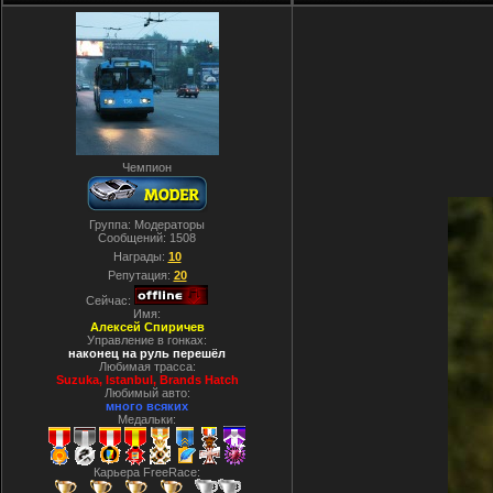
Чемпион
Группа: Модераторы
Сообщений:
1508
Награды:
10
Репутация:
20
Сейчас:
Имя:
Алексей Спиричев
Управление в гонках:
наконец на руль перешёл
Любимая трасса:
Suzuka, Istanbul, Вrands Hatch
Любимый авто:
много всяких
Медальки:
Карьера FreeRace: