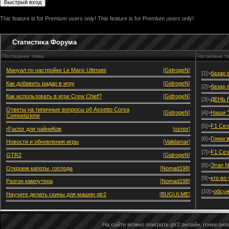
This feature is for Premium users only!
This feature is for Premium users only!
Статистика Форума
Последние темы
Читаемые т
Мануал по настройке Le Mans Ultimate
[
GidrogeN
]
[1]>
базар 
Как добавить радар в игру
[
GidrogeN
]
[2]>
базар 
Как использовать в игре Crew Chief?
[
GidrogeN
]
[3]>
ДЕНЬ 
Ответы на типичные вопросы об Assetto Corsa
[
GidrogeN
]
[4]>
Наши "
Competizione
[5]>
F1 Сез
rFactor для чайниКов
[
oznor
]
[6]>
Гонки 
Новости и обновления игры
[
Validamar
]
[7]>
F1 Сез
GTR2
[
GidrogeN
]
[8]>
Этап №
Откроем капоты, господа
[
Nomad198
]
[9]>
кто во
Разгон кампутера
[
Nomad198
]
[10]>
обсуж
Научите делать скины для машин gtr2
[
BUGULME
]
На сайте можно поиграть gtr2 онлайн, гонки онла