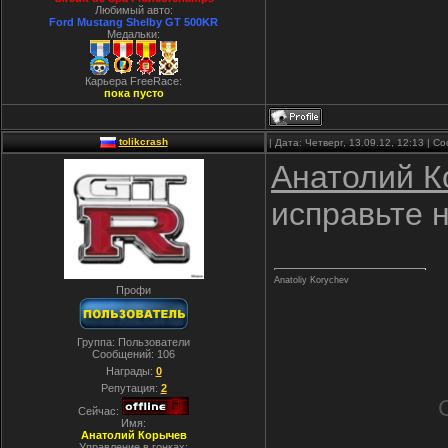
Любимый авто:
Ford Mustang Shelby GT 500KR
Медальки:
Карьера FreeRace:
пока пусто
tolikcrash
| Дата: Четверг, 13.09.12, 12:13 | 
Анатолий К
исправьте 
Anatoliy Korychev
Профи
Группа: Пользователи
Сообщений:
106
Награды:
0
Репутация:
2
Сейчас:
Имя:
Анатолий Корычев
Управление в гонках: