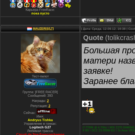
Карьера FreeRace:
пока пусто
MAUZERIS[LT]
| Дата: Среда, 12.09.12, 16:38 | С
Quote
(
tolikcras
Большая про
матери назв
заявке!
Тест-пилот
Заранее бла
Группа: ]FREE RACER[
Сообщений:
393
Награды:
2
Репутация:
2
Сейчас:
Имя:
Andryus Tishka
Управление в гонках:
Logitech G27
i7-7700K @ 4.7Ghz \ MSI Z270 GAMING
Любимая трасса:
X 8G \ OCZ ZS 650W-EU \ 3x Asus VP228
Cirсuit de Spa Francorchamps