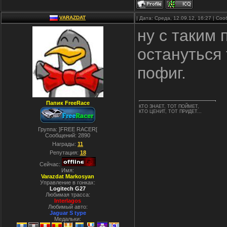
VARAZDAT
| Дата: Среда, 12.09.12, 16:27 | С
ну с таким 
остануться 
пофиг.
Папик FreeRace
КТО ЗНАЕТ, ТОТ ПОЙМЕТ,
КТО ЦЕНИТ, ТОТ ПРИДЕТ...
Группа: ]FREE RACER[
Сообщений:
2890
Награды:
11
Репутация:
18
Сейчас:
Имя:
Varazdat Markosyan
Управление в гонках:
Logitech G27
Любимая трасса:
Interlagos
Любимый авто:
Jaguar S type
Медальки: