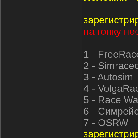
зарегистри
на гонку не
1 - FreeRac
2 - Simrace
3 - Autosim
4 - VolgaRa
5 - Race W
6 - Симрей
7 - OSRW
зарегистри