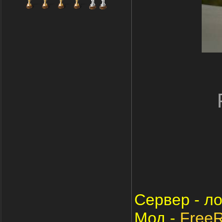
Cервер - ло
Мод -
Free