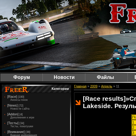
Форум
Новости
Файлы
Главная
»
2009
»
Апрель
»
11
Категории
[Race]
[Race results]
»
С
[190]
Анонсы гонок
Lakeside. Резул
[News]
[72]
Новости сайта
[Addon]
[4]
По
Дополнения к игре
1
[Тесты]
[34]
Тесты, покатушки
2
[Внимание]
[36]
3
Важная информация