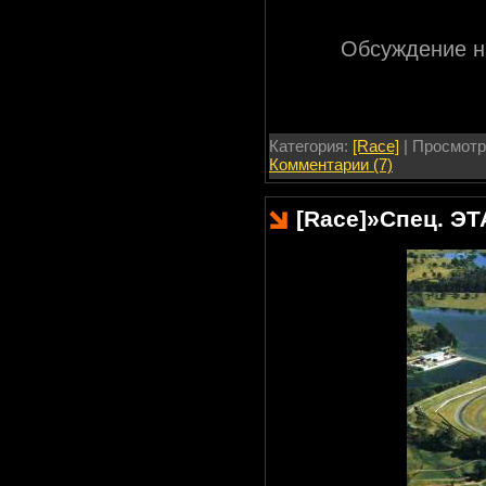
Обсуждение 
Категория:
[Race]
| Просмотр
Комментарии (7)
[Race]
»
Спец. ЭТ