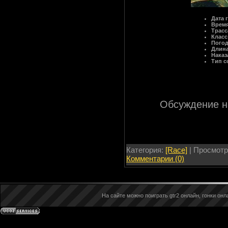
Дата 
Время
Трасс
Класс
Пого
Длина
Наказ
Тип с
Обсуждение 
Категория:
[Race]
| Просмотр
Комментарии (0)
На сайте можно поиграть gtr2 онлайн, гонки онла