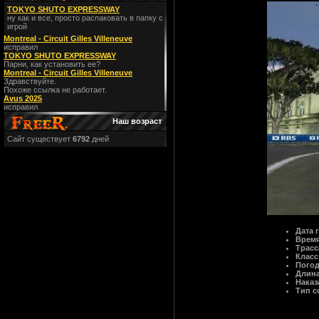
TOKYO SHUTO EXPRESSWAY
ну как и все, просто распаковать в папку с
игрой
Montreal - Circuit Gilles Villeneuve
исправил
TOKYO SHUTO EXPRESSWAY
Парни, как установить ее?
Montreal - Circuit Gilles Villeneuve
Здравствуйте.
Похоже ссылка не работает.
Avus 2025
исправил
Наш возраст
Сайт существует
6792
дней
Дата 
Время
Трасс
Класс
Пого
Длина
Наказ
Тип с