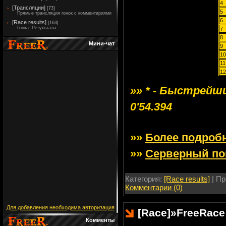
4
[Трансляции]
[73]
5
Прямые трансляция гонок с комментариями
6
[Race results]
[163]
Гонка. Результаты
7
8
Мини-чат
9
10
11
12
»» * - Быстрейший
0'54.394
»»
Более подроб
»»
Серверный по
Категория:
[Race results]
| Пр
Комментарии (0)
Для добавления необходима авторизация
[Race]
»
FreeRace
Комменты