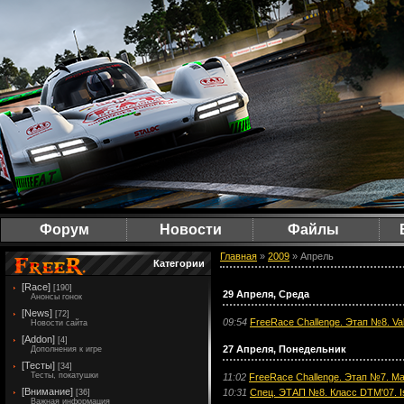
Форум
Новости
Файлы
Главная
»
2009
»
Апрель
Категории
[Race]
[190]
29 Апреля, Среда
Анонсы гонок
[News]
[72]
09:54
FreeRace Challenge. Этап №8. Vale
Новости сайта
[Addon]
[4]
27 Апреля, Понедельник
Дополнения к игре
[Тесты]
[34]
Тесты, покатушки
11:02
FreeRace Challenge. Этап №7. Ma
[Внимание]
10:31
Спец. ЭТАП №8. Класс DTM'07. Is
[36]
Важная информация