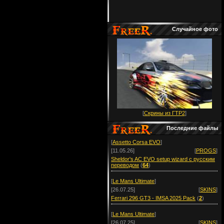
Случайное фото
[
Скрины из ГТР2
]
Последние файлы
[
Assetto Corsa EVO
]
[11.05.26]
[
PROGS
]
Sheldor's AC EVO setup wizard с русским
переводом
(
64
)
[
Le Mans Ultimate
]
[26.07.25]
[
SKINS
]
Ferrari 296 GT3 - IMSA 2025 Pack
(
2
)
[
Le Mans Ultimate
]
[26.07.25]
[
SKINS
]