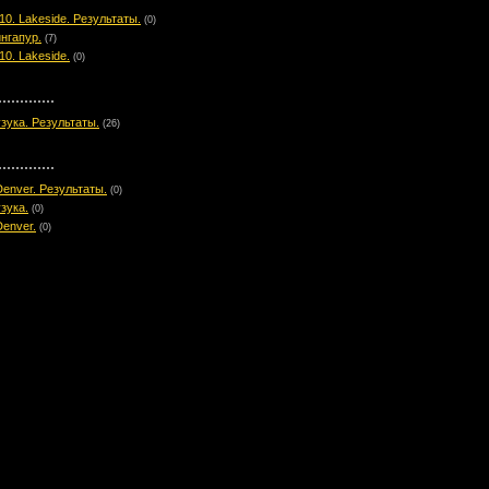
0. Lakeside. Результаты.
(0)
нгапур.
(7)
0. Lakeside.
(0)
зука. Результаты.
(26)
enver. Результаты.
(0)
зука.
(0)
enver.
(0)