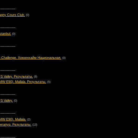
gny Cours Club.
(0)
tanbul.
(0)
Challenge. Хоккенхайм Национальная.
(0)
S Valley. Результаты.
(8)
 E90). Mallala. Результаты.
(5)
 Valley.
(0)
 E90). Mallala.
(2)
нгапур. Результаты.
(13)