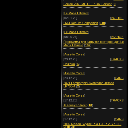
Ferrari 296 LMGT3 – "Jinx Edition"
(
0
)
[
Le Mans Ultimate
]
[02.01.25]
[
РАЗНОЕ
]
LMU Results Companion
(
110
)
[
Le Mans Ultimate
]
[08.06.24]
[
РАЗНОЕ
]
Программа для загрузки повторов для Le
Mans Ultimate
(
162
)
[
Assetto Corsa
]
[23.12.23]
[
TRACKS
]
Daikoku
(
6
)
[
Assetto Corsa
]
[23.12.23]
[
CARS
]
2021 Lamborghini Aventador Ultimae
LP780-4
(
2
)
[
Assetto Corsa
]
[17.12.23]
[
TRACKS
]
Al Frusiya Street
(
10
)
[
Assetto Corsa
]
[17.12.23]
[
CARS
]
2002 Nissan Skyline R34 GT-R V-SPEC II
NÜR
(
5
)