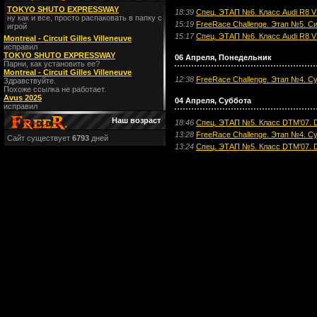
TOKYO SHUTO EXPRESSWAY
18:39
Спец. ЭТАП №6. Класс Audi R8 V1
ну как и все, просто распаковать в папку с
15:19
FreeRace Challenge. Этап №5. Си
игрой
15:17
Спец. ЭТАП №6. Класс Audi R8 V1
Montreal - Circuit Gilles Villeneuve
исправил
TOKYO SHUTO EXPRESSWAY
06 Апреля, Понедельник
Парни, как установить ее?
Montreal - Circuit Gilles Villeneuve
12:38
FreeRace Challenge. Этап №4. Су
Здравствуйте.
Похоже ссылка не работает.
Avus 2025
04 Апреля, Суббота
исправил
Наш возраст
18:46
Спец. ЭТАП №5. Класс DTM'07. D
13:28
FreeRace Challenge. Этап №4. Су
Сайт существует
6793
дней
13:24
Спец. ЭТАП №5. Класс DTM'07. D