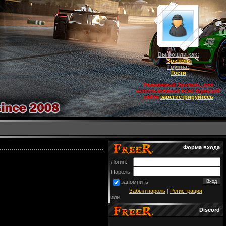
Вы вошли как:
Зритель
Группа:
Гости
Уважаемый Зритель, для
использования всех функций
сайта
зарегистрируйтесь
Форма входа
Логин:
Пароль:
запомнить
Забыл пароль
|
Регистрация
или
Discord