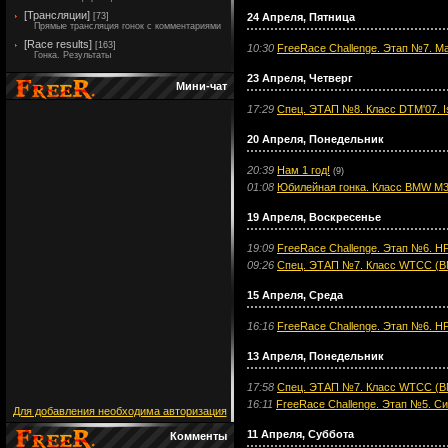
[Трансляции]
24 Апреля, Пятница
[73]
Прямые трансляция гонок с комментариями
[Race results]
[163]
10:30
FreeRace Challenge. Этап №7. Ma
Гонка. Результаты
23 Апреля, Четверг
Мини-чат
17:29
Спец. ЭТАП №8. Класс DTM'07. Is
20 Апреля, Понедельник
20:39
Нам 1 год!
(9)
01:08
Юбилейная гонка. Класс BMW M3 
19 Апреля, Воскресенье
19:09
FreeRace Challenge. Этап №6. HF
09:26
Спец. ЭТАП №7. Класс WTCC (BMW
15 Апреля, Среда
16:16
FreeRace Challenge. Этап №6. HFS
13 Апреля, Понедельник
17:58
Спец. ЭТАП №7. Класс WTCC (BMW
16:11
FreeRace Challenge. Этап №5. Си
Для добавления необходима авторизация
11 Апреля, Суббота
Комменты