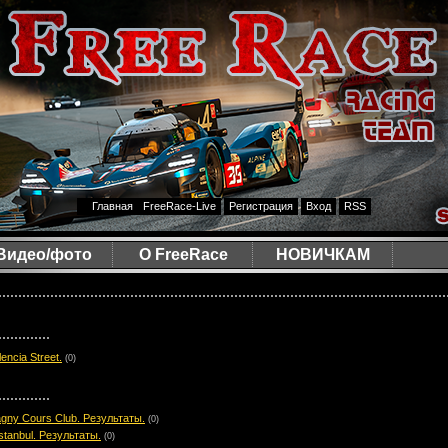
Главная
FreeRace-Live
Регистрация
Вход
RSS
Видео/фото
О FreeRace
НОВИЧКАМ
ncia Street.
(0)
gny Cours Club. Результаты.
(0)
tanbul. Результаты.
(0)