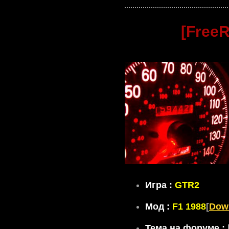
[FreeR
Игра :
GTR2
Мод :
F1 1988
[
Dow
Тема на форуме :