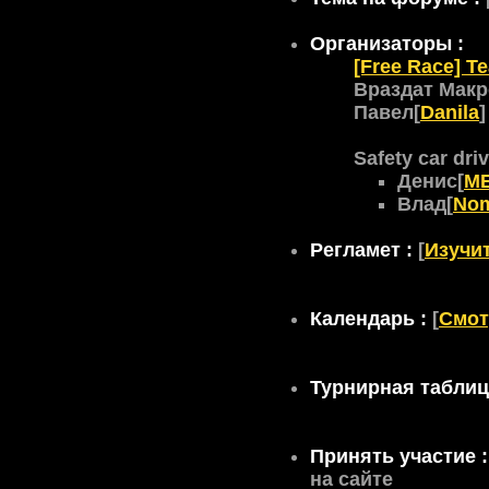
Организаторы :
[Free Race] T
Враздат Мак
Павел[
Danila
]
Safety car driv
Денис[
M
Влад[
No
Регламет :
[
Изучи
Календарь :
[
Смот
Турнирная таблиц
Принять участие 
на сайте