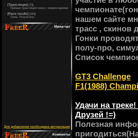
участие в любо
[Трансляции]
[73]
чемпионате(гон
Прямые трансляция гонок с комментариями
[Race results]
[163]
нашем сайте мн
Гонка. Результаты
трасс , скинов 
Мини-чат
Гонки проводят
полу-про, симу
Список чемпио
GT3 Challenge
F1(1988) Champ
Удачи на треке
Друзей !=)
Полезная инфор
Для добавления необходима авторизация
пригодиться(Н
Комменты