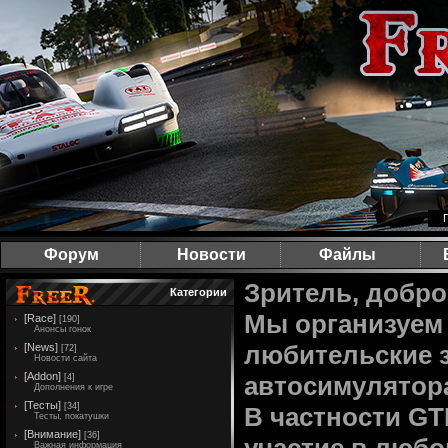
Форум
Новости
Файлы
Зритель, добро
Категории
Мы организуем 
[Race]
[190]
Анонсы гонок
любительские 
[News]
[72]
Новости сайта
[Addon]
автосимулятор
[4]
Дополнения к игре
[Тесты]
[34]
В частности G
Тесты, покатушки
[Внимание]
[36]
Важная информация