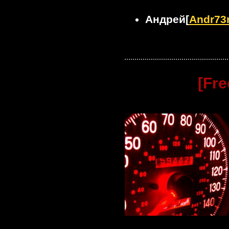
Андрей[
Andr73
[Fr