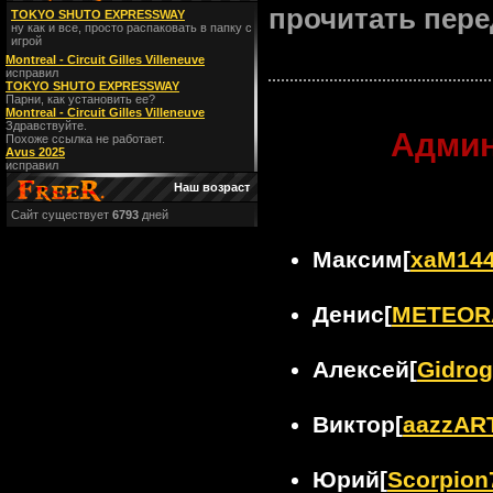
прочитать пере
TOKYO SHUTO EXPRESSWAY
ну как и все, просто распаковать в папку с
игрой
Montreal - Circuit Gilles Villeneuve
исправил
TOKYO SHUTO EXPRESSWAY
Парни, как установить ее?
Montreal - Circuit Gilles Villeneuve
Здравствуйте.
Админ
Похоже ссылка не работает.
Avus 2025
исправил
Наш возраст
Сайт существует
6793
дней
Максим[
xaM14
Денис[
METEOR
Алексей[
Gidro
Виктор[
aazzAR
Юрий[
Scorpion