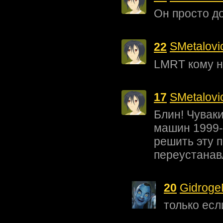
Он просто до
22
SMetalovi
LMRT кому н
17
SMetalovi
Блин! Чуваки
машин 1999-г
решить эту 
переустанав
20
Gidrog
только есл