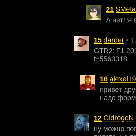
21
SMeta
А нет! Я
15
darder
• 1
GTR2: F1 2016
t=5563318
16
alexei1
привет др
надо форм
12
GidrogeN
ну можно по