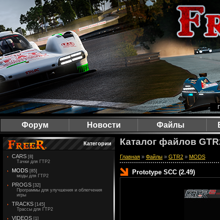
Форум
Новости
Файлы
Каталог файлов GTR2
Категории
CARS
Главная
»
Файлы
»
GTR2
»
MODS
[8]
Тачки для ГТР2
MODS
[85]
Prototype SCC (2.49)
моды для ГТР2
PROGS
[32]
Программы для улучшения и облегчения
игры
TRAСKS
[145]
Трассы для ГТР2
VIDEOS
[1]