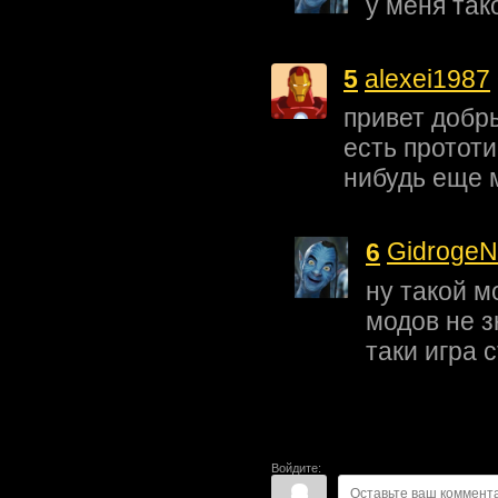
у меня так
5
alexei1987
привет добр
есть протот
нибудь еще 
6
GidrogeN
ну такой м
модов не з
таки игра с
Войдите: