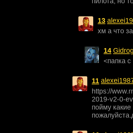
пилота, но т
13
alexei1
хм а что з
14
Gidro
<папка с
11
alexei198
https://www.r
2019-v2-0-ev
пойму какие 
пожалуйста.д