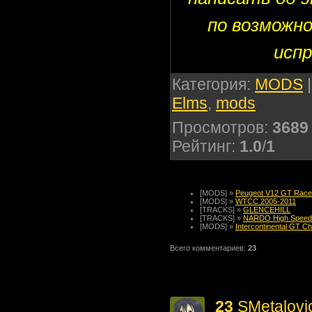
по возможно
испр
Категория
:
MODS
Elms
,
mods
Просмотров
:
3689
Рейтинг
:
1.0
/
1
[MODS] »
Peugeot V12 GT Race
[MODS] »
WTCC 2005-2011
[TRAСKS] »
GLENCEHILL
[TRACKS] »
NARDO High Speed
[MODS] »
Intercontinental GT Ch
Всего комментариев
:
23
23
SMetalovi