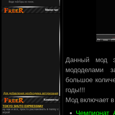
Виде повторы из гонок.
Мини-чат
Данный мод э
мододелами з
большое количе
годы!!!
Для добавления необходима авторизация
Мод включает в
Комменты
TOKYO SHUTO EXPRESSWAY
ну как и все, просто распаковать в папку с
Чемпионат A
игрой