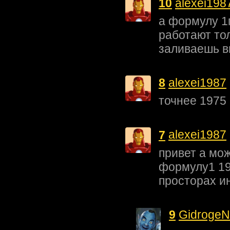
10
alexei198
а формулу 1п
работают тол
заливаешь в
8
alexei1987
точнее 1975
7
alexei1987
привет а мо
формулу1 198
просторах и
9
GidrogeN