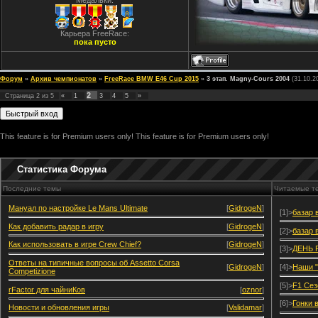
Медальки:
Карьера FreeRace:
пока пусто
Форум
»
Архив чемпионатов
»
FreeRace BMW E46 Cup 2015
»
3 этап. Magny-Cours 2004
(31.10.2
2
Страница
2
из
5
«
1
3
4
5
»
This feature is for Premium users only!
This feature is for Premium users only!
Статистика Форума
Последние темы
Читаемые т
Мануал по настройке Le Mans Ultimate
[
GidrogeN
]
[1]>
базар 
Как добавить радар в игру
[
GidrogeN
]
[2]>
базар 
Как использовать в игре Crew Chief?
[
GidrogeN
]
[3]>
ДЕНЬ 
Ответы на типичные вопросы об Assetto Corsa
[
GidrogeN
]
[4]>
Наши "
Competizione
[5]>
F1 Сез
rFactor для чайниКов
[
oznor
]
[6]>
Гонки 
Новости и обновления игры
[
Validamar
]