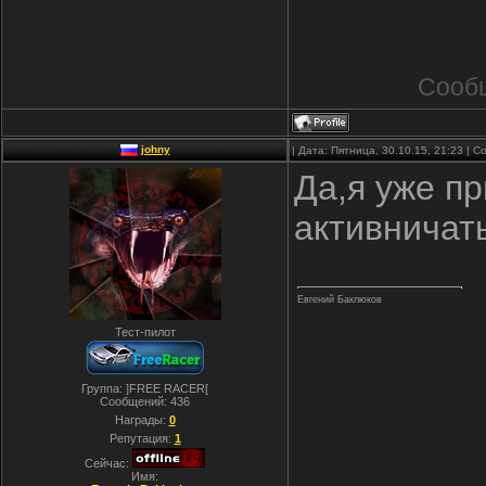
Сооб
johny
| Дата: Пятница, 30.10.15, 21:23 |
Да,я уже пр
активничать
Евгений Баклюков
Тест-пилот
Группа: ]FREE RACER[
Сообщений:
436
Награды:
0
Репутация:
1
Сейчас:
Имя: