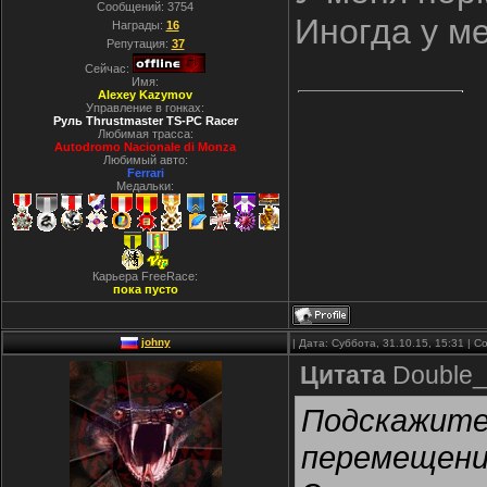
Сообщений:
3754
Иногда у м
Награды:
16
Репутация:
37
Сейчас:
Имя:
Alexey Kazymov
Управление в гонках:
Руль Thrustmaster TS-PC Racer
Любимая трасса:
Autodromo Nacionale di Monza
Любимый авто:
Ferrari
Медальки:
Карьера FreeRace:
пока пусто
johny
| Дата: Суббота, 31.10.15, 15:31 |
Цитата
Double_
Подскажите
перемещение