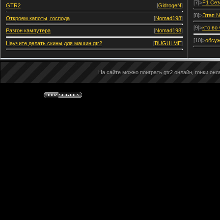
[7]>
F1 Сез
GTR2
[
GidrogeN
]
[8]>
Этап №
Откроем капоты, господа
[
Nomad198
]
[9]>
кто во
Разгон кампутера
[
Nomad198
]
[10]>
обсуж
Научите делать скины для машин gtr2
[
BUGULME
]
На сайте можно поиграть gtr2 онлайн, гонки онла