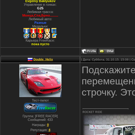
Evgeniy Baklyukov
Управление в гонках:
G25
Любимая трасса:
Монца,Спа,Брно.........
Любимый авто:
Разные
Медальки:
Карьера FreeRace:
пока пусто
Double_Helix
| Дата: Суббота, 31.10.15, 15:06 |
Подскажите
перемещени
строчку. Эт
Тест-пилот
ROCKET RIDE
Группа: ]FREE RACER[
Сообщений:
433
Награды:
0
Репутация:
4