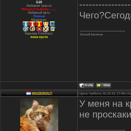
----------------
G25
Любимая трасса:
Монца,Спа,Брно.........
Чего?Сегод
Любимый авто:
Разные
Медальки:
Карьера FreeRace:
Евгений Баклюков
пока пусто
MAUZERIS[LT]
| Дата: Суббота, 31.10.15, 17:49 |
У меня на к
не проскаки