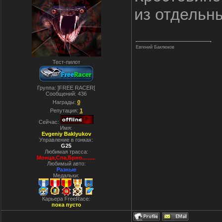
из отдельны
Евгений Баклюков
Тест-пилот
Группа: ]FREE RACER[
Сообщений:
436
Награды:
0
Репутация:
1
Сейчас:
Имя:
Evgeniy Baklyukov
Управление в гонках:
G25
Любимая трасса:
Монца,Спа,Брно.........
Любимый авто:
Разные
Медальки:
Карьера FreeRace:
пока пусто