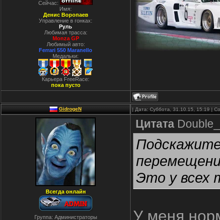
Сейчас:
Имя:
Денис Воропаев
Управление в гонках:
Руль
Любимая трасса:
Monza GP
Любимый авто:
Ferrari 550 Maranello
Медальки:
Карьера FreeRace:
пока пусто
GidrogeN
| Дата: Суббота, 31.10.15, 15:19 |
Цитата
Double_
Подскажите
перемещение
Это у всех 
Всегда онлайн
У меня нор
Группа: Администраторы