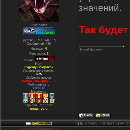
значений.
Тест-пилот
Так будет
Группа: ]FREE RACER[
Сообщений:
436
Награды:
0
Евгений Баклюков
Репутация:
1
Сейчас:
Имя:
Evgeniy Baklyukov
Управление в гонках:
G25
Любимая трасса:
Монца,Спа,Брно.........
Любимый авто:
Разные
Медальки:
Карьера FreeRace:
пока пусто
MAUZERIS[LT]
| Дата: Суббота, 31.10.15, 18:04 |