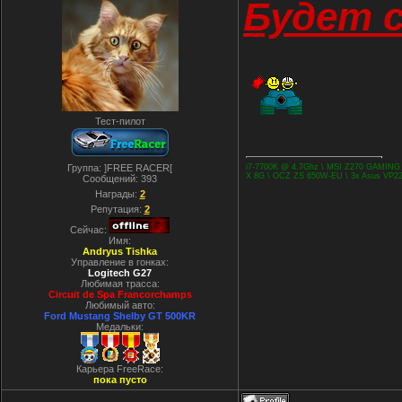
Будет с
Тест-пилот
Группа: ]FREE RACER[
i7-7700K @ 4.7Ghz \ MSI Z270 GAMING
X 8G \ OCZ ZS 650W-EU \ 3x Asus VP228
Сообщений:
393
Награды:
2
Репутация:
2
Сейчас:
Имя:
Andryus Tishka
Управление в гонках:
Logitech G27
Любимая трасса:
Cirсuit de Spa Francorchamps
Любимый авто:
Ford Mustang Shelby GT 500KR
Медальки:
Карьера FreeRace:
пока пусто