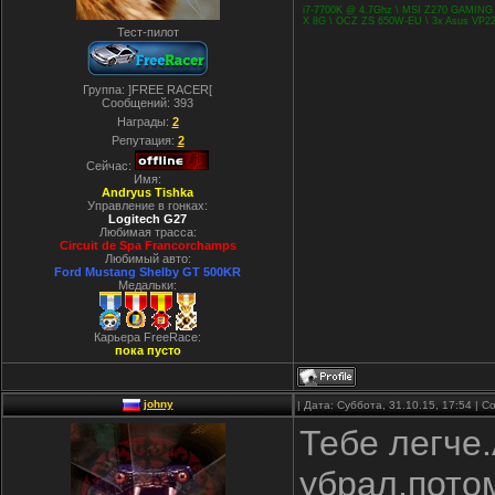
i7-7700K @ 4.7Ghz \ MSI Z270 GAMING
X 8G \ OCZ ZS 650W-EU \ 3x Asus VP228
Тест-пилот
Группа: ]FREE RACER[
Сообщений:
393
Награды:
2
Репутация:
2
Сейчас:
Имя:
Andryus Tishka
Управление в гонках:
Logitech G27
Любимая трасса:
Cirсuit de Spa Francorchamps
Любимый авто:
Ford Mustang Shelby GT 500KR
Медальки:
Карьера FreeRace:
пока пусто
johny
| Дата: Суббота, 31.10.15, 17:54 |
Тебе легче.
убрал,пото