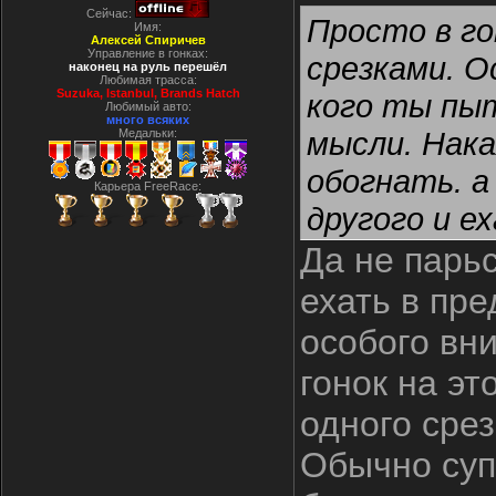
Сейчас:
Просто в го
Имя:
Алексей Спиричев
Управление в гонках:
срезками. О
наконец на руль перешёл
Любимая трасса:
Suzuka, Istanbul, Вrands Hatch
кого ты пы
Любимый авто:
много всяких
мысли. Нака
Медальки:
обогнать. а
Карьера FreeRace:
другого и е
Да не парьс
ехать в пре
особого вн
гонок на э
одного срез
Обычно суп