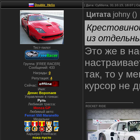
Double_Helix
| Дата: Суббота, 31.10.15, 16:07 |
Цитата
johny
(
)
Крестовино
из отдельны
Это же в н
Тест-пилот
настраивает
Группа: ]FREE RACER[
Сообщений:
433
так, то у м
Награды:
0
Репутация:
4
курсор не д
Сейчас:
Имя:
Денис Воропаев
Управление в гонках:
Руль
Любимая трасса:
ROCKET RIDE
Monza GP
Любимый авто:
Ferrari 550 Maranello
Медальки:
Карьера FreeRace:
пока пусто