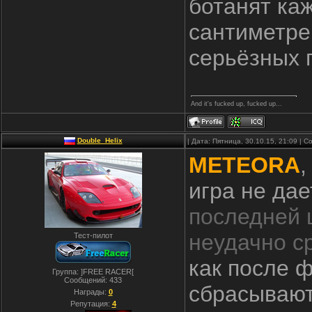
ботанят ка
сантиметре 
серьёзных 
And it's fucked up, fucked up...
Double_Helix
| Дата: Пятница, 30.10.15, 21:09 |
METEORA
,
игра не дае
последней 
неудачно с
Тест-пилот
как после 
Группа: ]FREE RACER[
Сообщений:
433
сбрасывают
Награды:
0
Репутация:
4