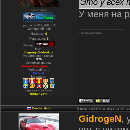
Это у всех 
Тест-пилот
У меня на 
Группа: ]FREE RACER[
Сообщений:
436
Евгений Баклюков
Награды:
0
Репутация:
1
Сейчас:
Имя:
Evgeniy Baklyukov
Управление в гонках:
G25
Любимая трасса:
Монца,Спа,Брно.........
Любимый авто:
Разные
Медальки:
Карьера FreeRace:
пока пусто
Double_Helix
| Дата: Суббота, 31.10.15, 15:44 |
GidrogeN
,
вот с питом