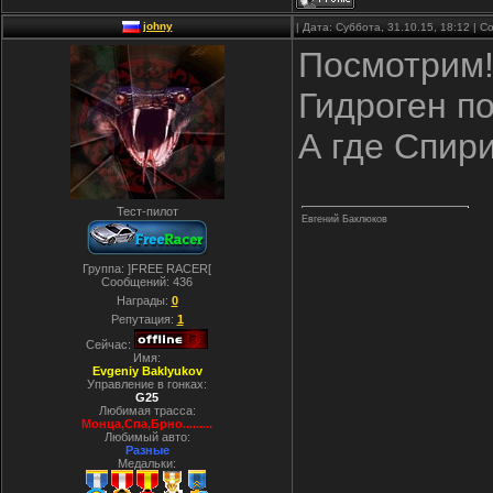
johny
| Дата: Суббота, 31.10.15, 18:12 |
Посмотрим!
Гидроген по
А где Спири
Тест-пилот
Евгений Баклюков
Группа: ]FREE RACER[
Сообщений:
436
Награды:
0
Репутация:
1
Сейчас:
Имя:
Evgeniy Baklyukov
Управление в гонках:
G25
Любимая трасса:
Монца,Спа,Брно.........
Любимый авто:
Разные
Медальки: