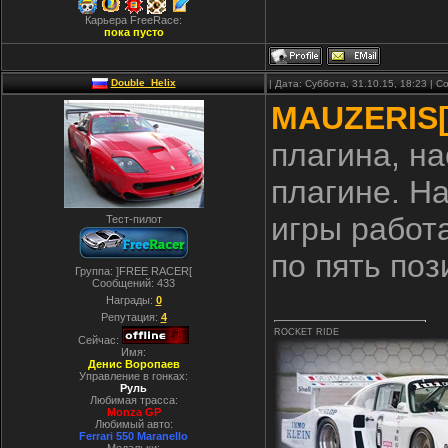
Карьера FreeRace:
пока пусто
Double_Helix
| Дата: Суббота, 31.10.15, 18:23 |
MAUZERIS[
плагина, на
плагине. На
игры работ
Тест-пилот
по пять поз
Группа: ]FREE RACER[
Сообщений:
433
Награды:
0
Репутация:
4
ROCKET RIDE
Сейчас:
Имя:
Денис Воропаев
Управление в гонках:
Руль
Любимая трасса:
Monza GP
Любимый авто:
Ferrari 550 Maranello