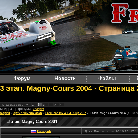
Форум
Новости
Файлы
3 этап. Magny-Cours 2004 - Страница
2
Страница
2
из
5
«
1
3
4
5
»
Модератор форума:
lehaspirit
Форум
»
Архив чемпионатов
»
FreeRace BMW E46 Cup 2015
»
3 этап. Magny-Cours 2004
(31.10.2
3 этап. Magny-Cours 2004
GidrogeN
| Дата: Понедельник, 26.10.15, 17: