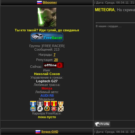
Biboomer
| Дата: Среда, 06.04.11, 2
METEORA
,
На скрина
В наших сердцах....
Ты кто такой? Иди гуляй, до свиданья
Группа: ]FREE RACER[
Сообщений:
213
Награды:
7
Репутация:
20
Сейчас:
Имя:
Николай Соков
Управление в гонках:
Logitech G27
Любимая трасса:
Monza
Любимый авто:
AUDI R8
Медальки:
Карьера FreeRace:
пока пусто
Segus-GAD
| Дата: Среда, 06.04.11, 2