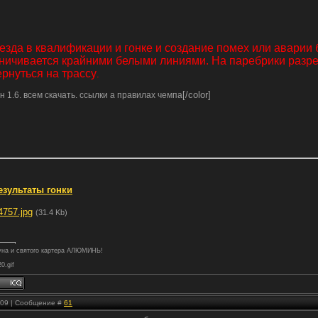
зда в квалификации и гонке и создание помех или аварии 
ничивается крайними белыми линиями. На паребрики разре
рнуться на трассу
.
[/color]
1.6. всем скачать. ссылки а правилах чемпа
зультаты гонки
4757.jpg
(31.4 Kb)
туна и святого картера АЛЮМИНЬ!
20.gif
1:09 | Сообщение #
61