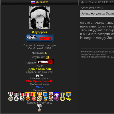
METEORA
| Дата: Среда, 06.04.11, 2
Quote
(
Segus-GAD
)
Алекс попросил балл
он это сначала напис
наказание. Если из-з
Твой инцидент разби
Флудераст
и он много потерял из
Инцидент между Захар
Группа: Администраторы
Сообщений:
4928
Во имя кольца и поршня, ша
Награды:
37
ем грибы, смотрю ковёр
Репутация:
30
http://smiles.dolf.ru/dolf_ru_10
Сейчас:
Имя:
Денис Башилов
Управление в гонках:
руль
Любимая трасса:
СПА Франкошам 88
Любимый авто:
Miura
Медальки:
Карьера FreeRace: