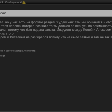
3:49 | Сообщение #
64
аст!
ал. но у нас есть на форуме раздел "судейская" там мы общаемся и об
а тебя человек потерял позицию то ты должен её вернуть по возможности
рался потому что был подана заявка. Инцидент между Колей и Алексеем
-за этого.
ом и Виталием не разбирался потому что не было заявки и там не так 
туна и святого картера АЛЮМИНЬ!
20.gif