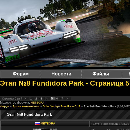
Форум
Новости
Файлы
Этап №8 Fundidora Park - Страница 5
5
Страница
5
из
7
«
1
2
3
4
6
7
»
Модератор форума:
METEORA
Форум
»
Архив чемпионатов
»
Gillet Vertigo Free Race CUP
»
Этап №8 Fundidora Park
(2,04,2011
Этап №8 Fundidora Park
METEORA
| Дата: Понедельник, 28.03