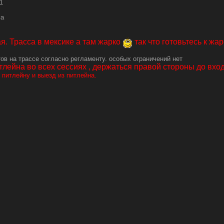
1
ма
ая. Трасса в мексике а там жарко
так что готовьтесь к жа
в на трассе согласно регламенту. особых ограничений нет
тлейна во всех сессиях , держаться правой стороны до вхо
 питлейну и выезд из питлейна.