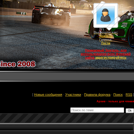
Вы вошли как:
Зритель
Группа:
Гости
Уважаемый Зритель, для
использования всех функций
сайта
зарегистрируйтесь
[
Новые сообщения
·
Участники
·
Правила форума
·
Поиск
·
RSS
]
Архив - только для чтения