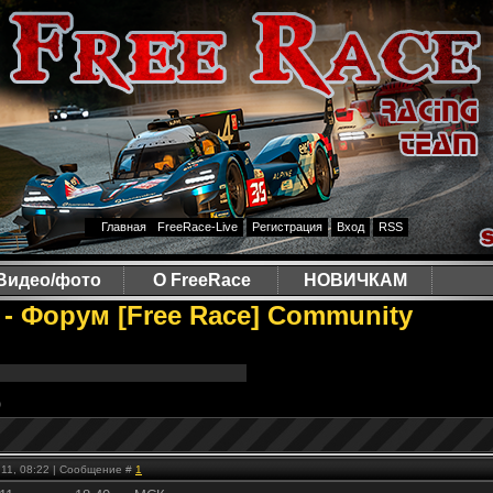
Главная
FreeRace-Live
Регистрация
Вход
RSS
Видео/фото
О FreeRace
НОВИЧКАМ
 - Форум [Free Race] Community
)
.11, 08:22 | Сообщение #
1