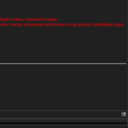
будет очень строгий штраф
шён заезд четырьмя колёсами но до конца паребрика два