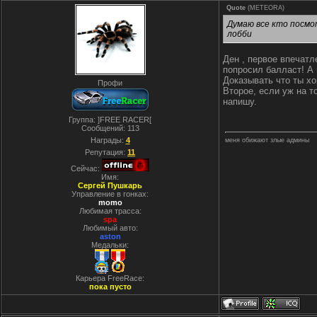
Quote
(
METEORA
)
Думаю все кто посмо
лобби
Ден , первое впечатл
попросил балласт! А 
Доказывать что ты хо
Профи
Второе, если уж на т
напишу.
Группа: ]FREE RACER[
Сообщений:
113
Награды:
4
меня обижают злые админы
Репутация:
11
Сейчас:
Имя:
Cергей Пушкарь
Управление в гонках:
momo
Любимая трасса:
spa
Любимый авто:
aston
Медальки:
Карьера FreeRace:
пока пусто