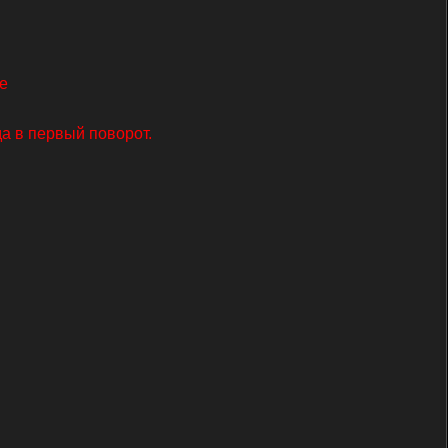
ре
да в первый поворот.