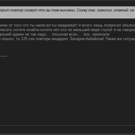
трит повтор скажут что вы там виновны. Скажу так. зажопил, отвечай. не 
ение от того что ты написал-ты неадекват! я всего лишь попросил объя
писать хотите ехайти-хотите нет-это по меньшей мере глупо! я не говори
роший админ не так надо.... посылая всех.... пох, проехали
о пошло, то 125 сек повтора инцидент Захаров-бабайлов! Такая же ситуац