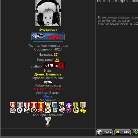
ну мож я с горяча на
Во имя кольца и поршня, ша
ем грибы, смотрю ковёр
http://smiles.dolf.ru/dolf_ru_10
Флудераст
Группа: Администраторы
Сообщений:
4928
Награды:
37
Репутация:
30
Сейчас:
Имя:
Денис Башилов
Управление в гонках:
руль
Любимая трасса:
СПА Франкошам 88
Любимый авто:
Miura
Медальки:
Карьера FreeRace: