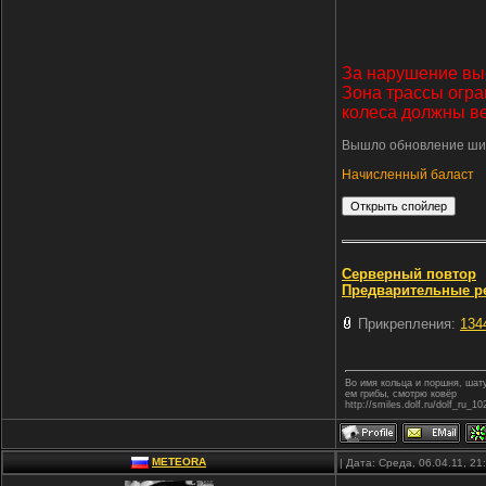
За нарушение вые
Зона трассы огра
колеса должны ве
Вышло обновление шин 
Начисленный баласт
Серверный повтор
Предварительные ре
Прикрепления:
134
Во имя кольца и поршня, ша
ем грибы, смотрю ковёр
http://smiles.dolf.ru/dolf_ru_10
METEORA
| Дата: Среда, 06.04.11, 2