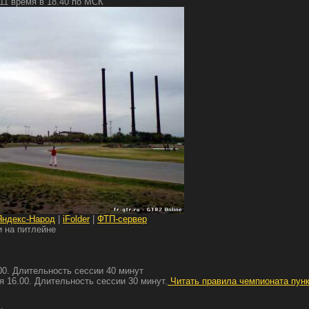
011 время в 18.40 по МСК
Яндекс-Народ
|
iFolder
|
ФТП-сервер
и на питлейне
00. Длительность сессии 40 минут
 16.00. Длительность сессии 30 минут.
Читать правила чемпионата пунк