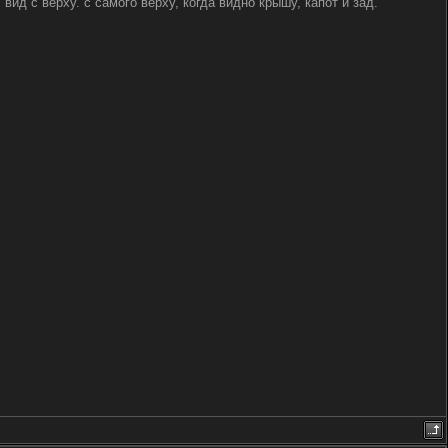
вид с верху. с самого верху, когда видно крышу, капот и зад.