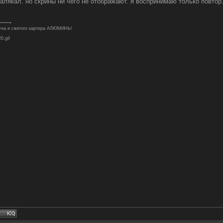
калякал. но скрины ни чего не отображают. я воспринимаю только повтор. 
туна и святого картера АЛЮМИНЬ!
20.gif