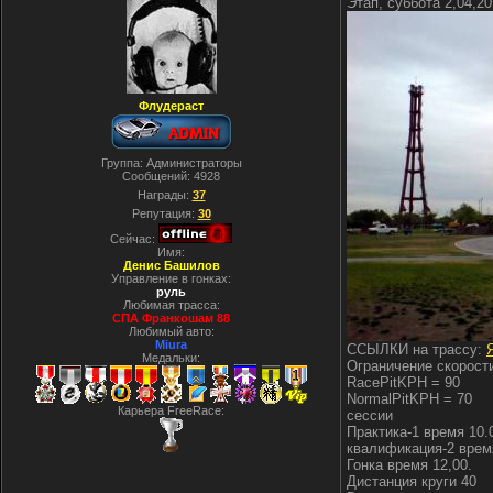
Этап, суббота 2,04,2
Флудераст
Группа: Администраторы
Сообщений:
4928
Награды:
37
Репутация:
30
Сейчас:
Имя:
Денис Башилов
Управление в гонках:
руль
Любимая трасса:
СПА Франкошам 88
Любимый авто:
Miura
ССЫЛКИ на трассу:
Медальки:
Ограничение скорост
RacePitKPH = 90
NormalPitKPH = 70
Карьера FreeRace:
сессии
Практика-1 время 10.
квалификация-2 время
Гонка время 12,00.
Дистанция круги 40