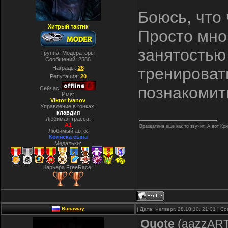
Боюсь, что 
Хитрый тактик
Просто мног
занятостью
Группа: Модераторы
Сообщений:
2586
Награды:
26
тренироват
Репутация:
20
познакомить
Сейчас:
Имя:
Viktor Ivanov
Управление в гонках:
клавдия
Любимая трасса:
A1
Враздатина еще как то звучит. А вот Кр
Любимый авто:
Коляска сына
Медальки:
Карьера FreeRace:
Runaway
| Дата: Четверг, 28.10.10, 21:01 | 
Quote
(
aazzAR