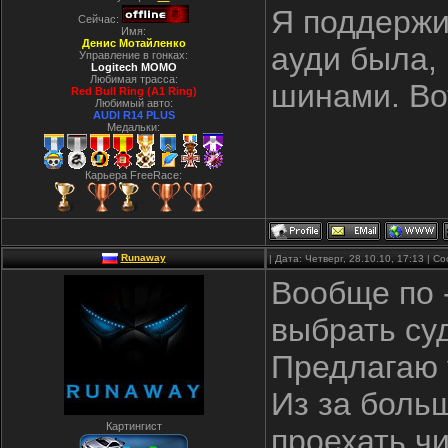
Я поддержи
Сейчас:
Имя:
Денис Мотайленко
ауди была,
Управление в гонках:
Logitech MOMO
Любимая трасса:
шинами. Во
Red Bull Ring (A1 Ring)
Любимый авто:
AUDI R14 PLUS
Медальки:
Карьера FreeRace:
Runaway
| Дата: Четверг, 28.10.10, 17:13 | 
Вообще по 
выбрать суд
Предлагаю 
Из за боль
Картингист
проехать чи