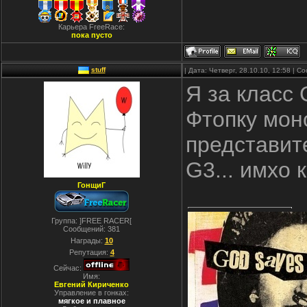
Карьера FreeRace:
пока пусто
stuff
| Дата: Четверг, 28.10.10, 12:58 | 
Я за класс 
Фтопку моно
представите
G3... имхо
ГонщиГ
Группа: ]FREE RACER[
Сообщений:
381
Награды:
10
Репутация:
4
Сейчас:
Имя:
Евгений Кириченко
Управление в гонках:
мягкое и плавное