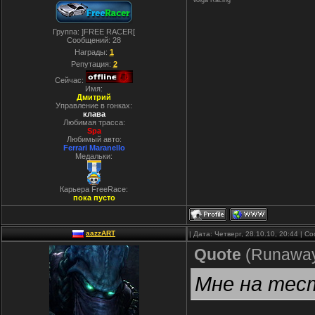
Volga Racing
Группа: ]FREE RACER[
Сообщений:
28
Награды:
1
Репутация:
2
Сейчас:
Имя:
Дмитрий
Управление в гонках:
клава
Любимая трасса:
Spa
Любимый авто:
Ferrari Maranello
Медальки:
Карьера FreeRace:
пока пусто
aazzART
| Дата: Четверг, 28.10.10, 20:44 | 
Quote
(
Runawa
Мне на тес