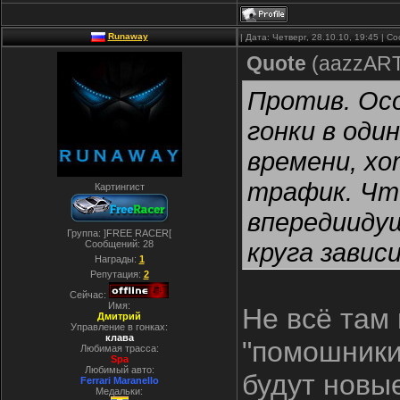
Runaway
| Дата: Четверг, 28.10.10, 19:45 | 
Quote
(
aazzAR
Против. Осо
гонки в оди
времени, хо
трафик. Чт
Картингист
впередиидущ
Группа: ]FREE RACER[
круга завис
Сообщений:
28
Награды:
1
анализиров
Репутация:
2
Сейчас:
боксов, под
Имя:
Не всё там 
Дмитрий
Управление в гонках:
быстрый кру
клава
"помошники
Любимая трасса:
Spa
Любимый авто:
будут новы
Ferrari Maranello
Медальки: