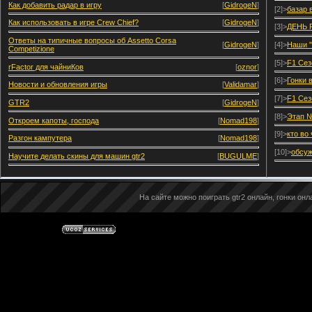
Как добавить радар в игру
[
GidrogeN
]
[2]>
базар 
Как использовать в игре Crew Chief?
[
GidrogeN
]
[3]>
ДЕНЬ 
Ответы на типичные вопросы об Assetto Corsa
[
GidrogeN
]
[4]>
Наши "
Competizione
[5]>
F1 Сез
rFactor для чайниКов
[
oznor
]
[6]>
Гонки 
Новости и обновления игры
[
Validamar
]
[7]>
F1 Сез
GTR2
[
GidrogeN
]
[8]>
Этап №
Откроем капоты, господа
[
Nomad198
]
[9]>
кто во
Разгон кампутера
[
Nomad198
]
[10]>
обсуж
Научите делать скины для машин gtr2
[
BUGULME
]
На сайте можно поиграть gtr2 онлайн, гонки онла