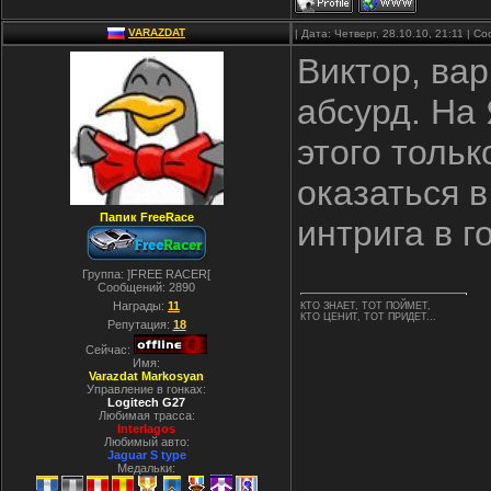
VARAZDAT
| Дата: Четверг, 28.10.10, 21:11 | 
Виктор, ва
абсурд. На 
этого толь
оказаться 
Папик FreeRace
интрига в г
Группа: ]FREE RACER[
Сообщений:
2890
Награды:
11
КТО ЗНАЕТ, ТОТ ПОЙМЕТ,
КТО ЦЕНИТ, ТОТ ПРИДЕТ...
Репутация:
18
Сейчас:
Имя:
Varazdat Markosyan
Управление в гонках:
Logitech G27
Любимая трасса:
Interlagos
Любимый авто:
Jaguar S type
Медальки: