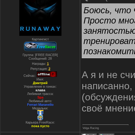
Боюсь, что 
Просто мног
занятостью
тренироват
Картингист
познакомить
Группа: ]FREE RACER[
Сообщений:
28
Награды:
1
Репутация:
2
А я и не сч
Сейчас:
Имя:
написанно,
Дмитрий
Управление в гонках:
клава
(обсуждени
Любимая трасса:
Spa
Любимый авто:
Ferrari Maranello
своё мнение
Медальки:
Карьера FreeRace:
пока пусто
Volga Racing