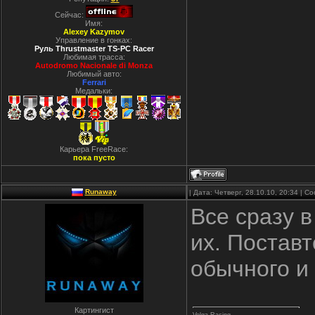
Сейчас:
Имя:
Alexey Kazymov
Управление в гонках:
Руль Thrustmaster TS-PC Racer
Любимая трасса:
Autodromo Nacionale di Monza
Любимый авто:
Ferrari
Медальки:
Карьера FreeRace:
пока пусто
Runaway
| Дата: Четверг, 28.10.10, 20:34 | 
Все сразу в
их. Постав
обычного и 
Картингист