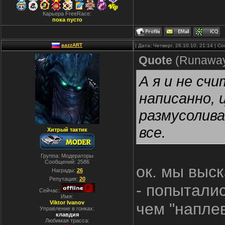
Карьера FreeRace:
пока пусто
aazzART
| Дата: Четверг, 28.10.10, 21:14 | 
Quote
(
Runawa
А я и не сч
написанно, 
размусолива
все.
Хитрый тактик
Группа: Модераторы
Сообщений:
2586
ок. мы выск
Награды:
26
Репутация:
20
- попытали
Сейчас:
Имя:
Viktor Ivanov
чем "наплев
Управление в гонках:
клавдия
Любимая трасса: