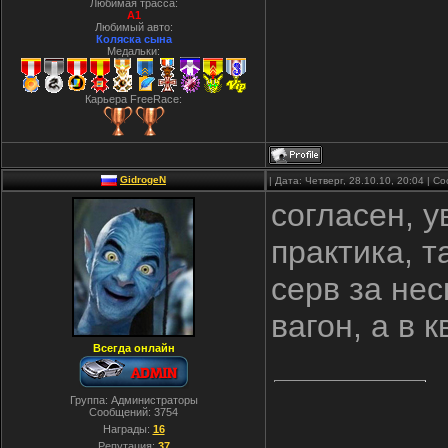
Любимая трасса:
A1
Любимый авто:
Коляска сына
Медальки:
Карьера FreeRace:
GidrogeN
| Дата: Четверг, 28.10.10, 20:04 | 
согласен, у
практика, т
серв за нес
вагон, а в 
Всегда онлайн
Группа: Администраторы
Сообщений:
3754
Награды:
16
Репутация:
37