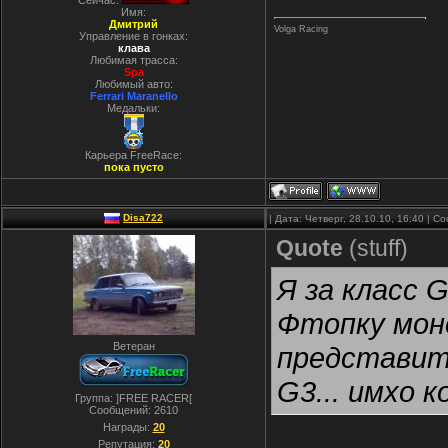
Сейчас:
Имя:
Дмитрий
Volga Racing
Управление в гонках:
клава
Любимая трасса:
Spa
Любимый авто:
Ferrari Maranello
Медальки:
Карьера FreeRace:
пока пусто
Disa722
| Дата: Четверг, 28.10.10, 16:40 | 
Quote
(
stuff
)
Я за класс 
Фтопку моно
Ветеран
представите
G3... имхо 
Группа: ]FREE RACER[
Сообщений:
2610
Награды:
20
Репутация:
20