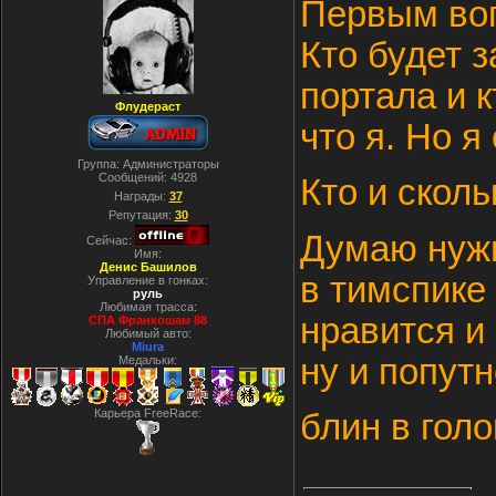
Первым воп
Кто будет 
портала и к
Флудераст
что я. Но я
Группа: Администраторы
Сообщений:
4928
Кто и сколь
Награды:
37
Репутация:
30
Думаю нужн
Сейчас:
Имя:
Денис Башилов
в тимспике
Управление в гонках:
руль
Любимая трасса:
нравится и
СПА Франкошам 88
Любимый авто:
Miura
ну и попут
Медальки:
Карьера FreeRace:
блин в гол