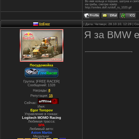
Во имя кольца и поршня, шатуна и свя
ем грибы, смотрю ковёр
http://smiles.dolf.ru/dolf_ru_1020.gif
linEgor
| Дата: Четверг, 28.10.10, 12:28 | 
Я за BMW е
Посудомойка
Группа: ]FREE RACER[
Сообщений:
1328
Награды:
8
Репутация:
15
Сейчас:
Имя:
Egor Toropov
Управление в гонках:
Logitech MOMO Racing
Любимая трасса:
SPA
Любимый авто:
Aston Martin
Медальки: