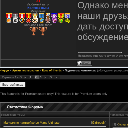
A1
Однако мен
Любимый авто:
Коляска сына
Медальки:
наши друзь
дать досту
Карьера FreeRace:
обсуждение
Враздатина еще как то звучит. А вот Кр
Форум
»
Архив чемпионатов
»
Race of friends
»
Подготовка чемпионата
(обсуждения, размусоли
2
Страница
2
из
5
«
1
3
4
5
»
This feature is for Premium users only!
This feature is for Premium users only!
Статистика Форума
Последние темы
Читаемые т
Мануал по настройке Le Mans Ultimate
[
GidrogeN
]
[1]>
базар 