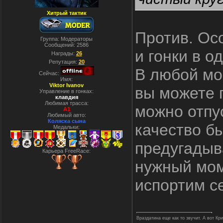
Хитрый тактик
Против. Ос
Группа: Модераторы
Сообщений:
2586
и гонки в о
Награды:
26
Репутация:
20
В любой мом
Сейчас:
Имя:
Viktor Ivanov
вы можете п
Управление в гонках:
клавдия
Любимая трасса:
можно отпу
A1
Любимый авто:
Коляска сына
качество бы
Медальки:
предугадыв
Карьера FreeRace:
нужный мом
испортим с
Враздатина еще как то звучит. А вот Кр