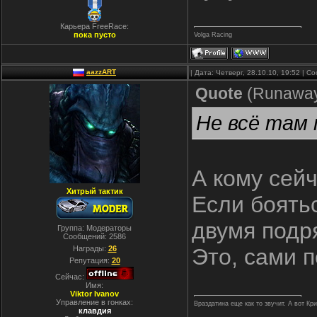
Карьера FreeRace:
пока пусто
Volga Racing
aazzART
| Дата: Четверг, 28.10.10, 19:52 | 
Quote
(
Runawa
Не всё там 
А кому сейч
Хитрый тактик
Если боять
двумя подр
Группа: Модераторы
Сообщений:
2586
Награды:
26
Это, сами п
Репутация:
20
Сейчас:
Имя:
Viktor Ivanov
Управление в гонках:
Враздатина еще как то звучит. А вот Кр
клавдия