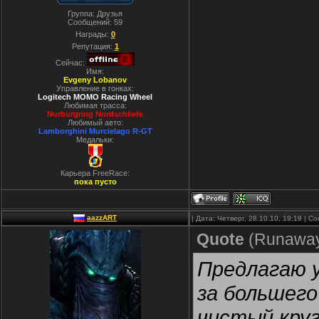
Группа: Друзья
Сообщений:
59
Награды:
0
Репутация:
1
Сейчас:
Имя:
Evgeny Lobanov
Управление в гонках:
Logitech MOMO Racing Wheel
Любимая трасса:
Nurburgring Nordschliefe
Любимый авто:
Lamborghini Murcielago R-GT
Медальки:
Карьера FreeRace:
пока пусто
aazzART
| Дата: Четверг, 28.10.10, 19:19 | 
Quote
(
Runawa
Предлагаю у
за большег
чистый круг