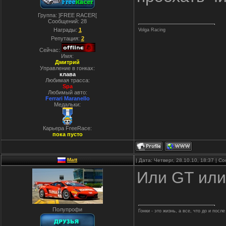
Группа: ]FREE RACER[
Сообщений:
28
Награды:
1
Volga Racing
Репутация:
2
Сейчас:
Имя:
Дмитрий
Управление в гонках:
клава
Любимая трасса:
Spa
Любимый авто:
Ferrari Maranello
Медальки:
Карьера FreeRace:
пока пусто
Matt
| Дата: Четверг, 28.10.10, 18:37 | 
Или GT или G
Полупрофи
Гонки - это жизнь, а все, что до и посл