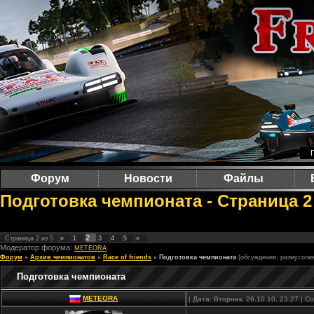
Форум
Новости
Файлы
Подготовка чемпионата - Страница 2
2
Страница
2
из
5
«
1
3
4
5
»
Модератор форума:
METEORA
Форум
»
Архив чемпионатов
»
Race of friends
»
Подготовка чемпионата
(обсуждения, размусоли
Подготовка чемпионата
METEORA
| Дата: Вторник, 26.10.10, 23:27 | 