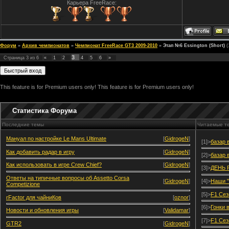
Карьера FreeRace:
Форум
»
Архив чемпионатов
»
Чемпионат FreeRace GT3 2009-2010
»
Этап №6 Essington (Short)
(
3
Страница
3
из
6
«
1
2
4
5
6
»
This feature is for Premium users only!
This feature is for Premium users only!
Статистика Форума
Последние темы
Читаемые т
Мануал по настройке Le Mans Ultimate
[
GidrogeN
]
[1]>
базар 
Как добавить радар в игру
[
GidrogeN
]
[2]>
базар 
Как использовать в игре Crew Chief?
[
GidrogeN
]
[3]>
ДЕНЬ 
Ответы на типичные вопросы об Assetto Corsa
[
GidrogeN
]
[4]>
Наши "
Competizione
[5]>
F1 Сез
rFactor для чайниКов
[
oznor
]
[6]>
Гонки 
Новости и обновления игры
[
Validamar
]
[7]>
F1 Сез
GTR2
[
GidrogeN
]