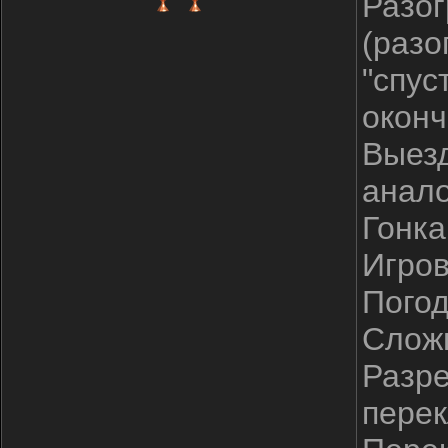
Разог
(разо
"спус
оконч
Выезд
анало
Гонка
Игров
Погод
Сложн
Разре
перек