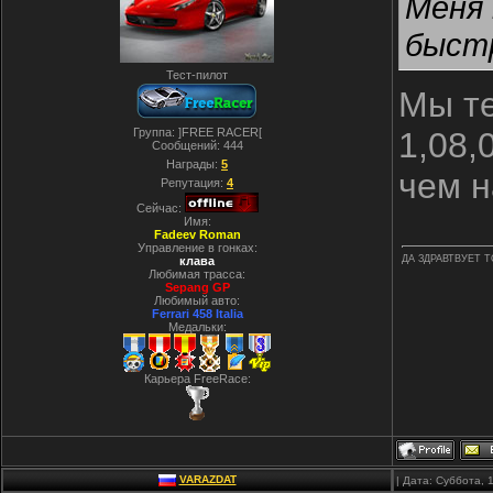
Меня 
быстр
Тест-пилот
Мы те
Группа: ]FREE RACER[
1,08,
Сообщений:
444
Награды:
5
чем н
Репутация:
4
Сейчас:
Имя:
Fadeev Roman
Управление в гонках:
ДА ЗДРАВТВУЕТ 
клава
Любимая трасса:
Sepang GP
Любимый авто:
Ferrari 458 Italia
Медальки:
Карьера FreeRace:
VARAZDAT
| Дата: Суббота, 