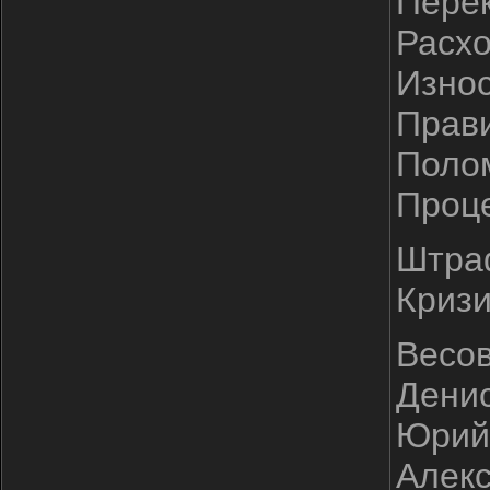
Перек
Расхо
Износ
Прави
Поло
Проце
Штраф
Кризи
Весов
Денис
Юрий 
Алекс