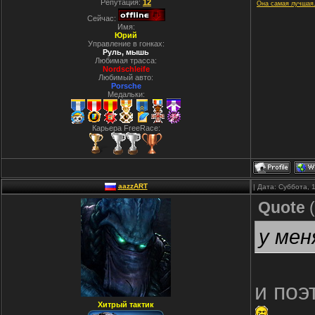
Репутация:
12
Она самая лучшая.
Сейчас:
Имя:
Юрий
Управление в гонках:
Руль, мышь
Любимая трасса:
Nordschleife
Любимый авто:
Porsche
Медальки:
Карьера FreeRace:
aazzART
| Дата: Суббота, 
Quote
(
у мен
и поэ
Хитрый тактик