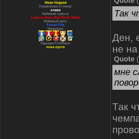
Quote
(
Иван Надуев
Управление в гонках:
клава
Так ч
Любимая трасса:
Laguna Seca, Red Rock Valley
Любимый авто:
Ferrari FXX
Медальки:
Ден, 
Карьера FreeRace:
не на
пока пусто
Quote
(
мне с
повор
Так ч
чемпа
прово