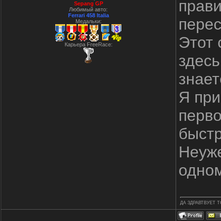
прави
Sepang GP
Любимый авто:
Ferrari 458 Italia
перес
Медальки:
Этот 
Карьера FreeRace:
здесь
знает
Я при
перво
быстр
Неуже
одном
ДА ЗДРАВТВУЕТ 