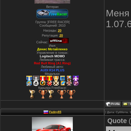
Ветеран
Меня 
1.07.
Группа: ]FREE RACER[
Сообщений:
2610
Награды:
20
Репутация:
20
Сейчас:
Имя:
Денис Мотайленко
Управление в гонках:
Logitech MOMO
Любимая трасса:
Red Bull Ring (A1 Ring)
Любимый авто:
AUDI R14 PLUS
Медальки:
Карьера FreeRace:
Fadey85
| Дата: Суббота, 
Quote
(