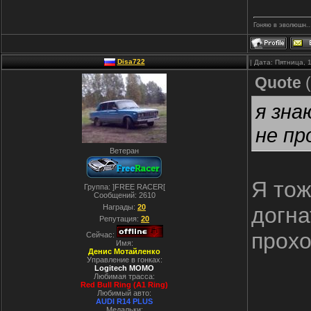
Гоняю в эволюшн.
Disa722
| Дата: Пятница, 
Quote
(
я зна
не пр
Ветеран
Я тож
Группа: ]FREE RACER[
Сообщений:
2610
Награды:
20
догна
Репутация:
20
прохо
Сейчас:
Имя:
Денис Мотайленко
Управление в гонках:
Logitech MOMO
Любимая трасса:
Red Bull Ring (A1 Ring)
Любимый авто:
AUDI R14 PLUS
Медальки: