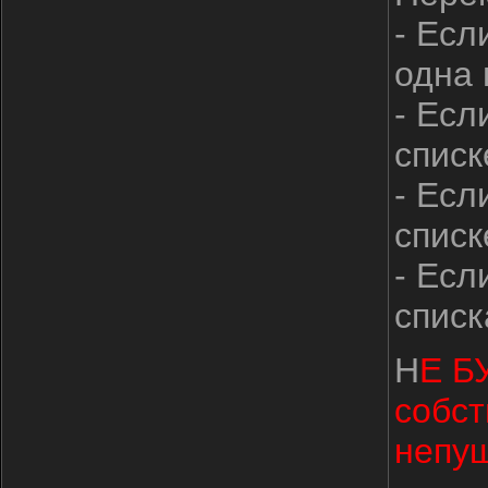
- Есл
одна 
- Есл
списк
- Есл
списк
- Есл
списк
Н
Е Б
собст
непу