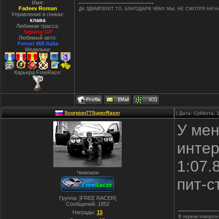
Имя:
Fadeev Roman
ДА ЗДРАВТВУЕТ ТО, БЛАГОДАРЯ ЧЕМУ МЫ, НЕ СМОТРЯ НИ Н
Управление в гонках:
клава
Любимая трасса:
Sepang GP
Любимый авто:
Ferrari 458 Italia
Медальки:
Карьера FreeRace:
Scorpion77SuperRaser
| Дата: Суббота, 
У мен
интер
1:07.
Чемпион
пит-с
Группа: ]FREE RACER[
Сообщений:
1852
Награды:
15
В первом повороте 