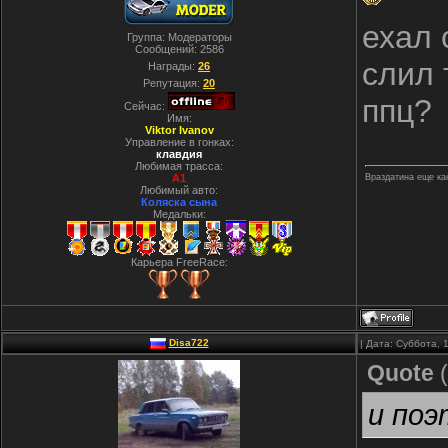
ехал 
Группа: Модераторы
Сообщений:
2586
слил 
Награды:
26
Репутация:
20
ппц?
Сейчас:
Имя:
Viktor Ivanov
Управление в гонках:
клавдия
Любимая трасса:
A1
Враздатина еще как
Любимый авто:
Коляска сына
Медальки:
Карьера FreeRace:
Disa722
| Дата: Суббота, 
Quote
(
и поэ