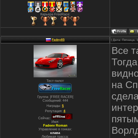
Карьера FreeRace:
Fadey85
| Дата: Пятница, 
Все т
Тогда
видно
Тест-пилот
на Сп
сдела
Группа: ]FREE RACER[
Сообщений:
444
интер
Награды:
5
Репутация:
4
пятым
Сейчас:
Имя:
Fadeev Roman
Ворлд
Управление в гонках:
клава
Любимая трасса: