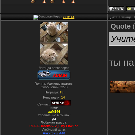
xaM144
| Дата: Пятница, 
Quote
(
Учите
ты на
Легенда автоспорта
Группа: Администраторы
Сообщений:
2278
Награды:
15
Репутация:
14
Сейчас:
Имя:
xaM144
Управление в гонках:
да
Любимая трасса:
69-6-6-Tracks v. 2_0 by LkwFan
Любимый авто:
Ауккфкш А40