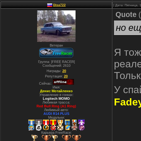
Disa722
| Дата: Пятница, 
Quote
(
но ещ
Ветеран
Я тож
реале
Группа: ]FREE RACER[
Сообщений:
2610
Награды:
20
Тольк
Репутация:
20
Сейчас:
У спа
Имя:
Денис Мотайленко
Управление в гонках:
Fade
Logitech MOMO
Любимая трасса:
Red Bull Ring (A1 Ring)
Любимый авто:
AUDI R14 PLUS
Медальки:
Карьера FreeRace: