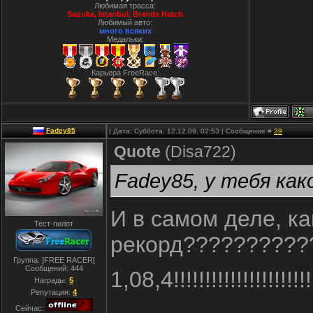
Любимая трасса:
Suzuka, Istanbul, Вrands Hatch
Любимый авто:
много всяких
Медальки:
Карьера FreeRace:
Fadey85
| Дата: Суббота, 12.12.09, 02:53 | Сообщение #
39
Quote
(
Disa722
)
Fadey85, у тебя как
И в самом деле, ка
Тест-пилот
рекорд??????????
Группа: ]FREE RACER[
Сообщений:
444
1,08,4!!!!!!!!!!!!!!!!!!!!!!!!
Награды:
5
Репутация:
4
Сейчас: