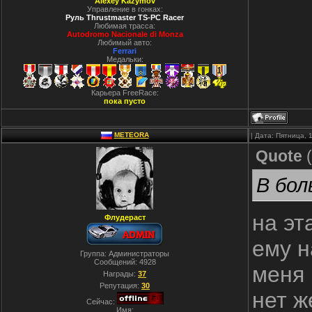
Alexey Kazymov
Управление в гонках:
Руль Thrustmaster TS-PC Racer
Любимая трасса:
Autodromo Nacionale di Monza
Любимый авто:
Ferrari
Медальки:
Карьера FreeRace:
пока пусто
METEORA
| Дата: Пятница, 
Quote
(
В бол
на эт
Флудераст
ему н
Группа: Администраторы
Сообщений:
4928
меня 
Награды:
37
Репутация:
30
нет ж
Сейчас:
Имя: