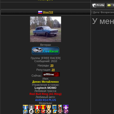
Disa722
| Дата: Воскресен
У мен
Ветеран
Группа: ]FREE RACER[
Сообщений:
2610
Награды:
20
Репутация:
20
Сейчас:
Имя:
Денис Мотайленко
Управление в гонках:
Logitech MOMO
Любимая трасса:
Red Bull Ring (A1 Ring)
Любимый авто:
AUDI R14 PLUS
Медальки: