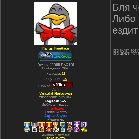
Бля ч
Либо 
ездит
Папик FreeRace
КТО ЗНАЕТ, ТОТ 
КТО ЦЕНИТ, ТОТ П
Группа: ]FREE RACER[
Сообщений:
2890
Награды:
11
Репутация:
18
Сейчас:
Имя:
Varazdat Markosyan
Управление в гонках:
Logitech G27
Любимая трасса:
Interlagos
Любимый авто:
Jaguar S type
Медальки:
Карьера FreeRace:
пока пусто