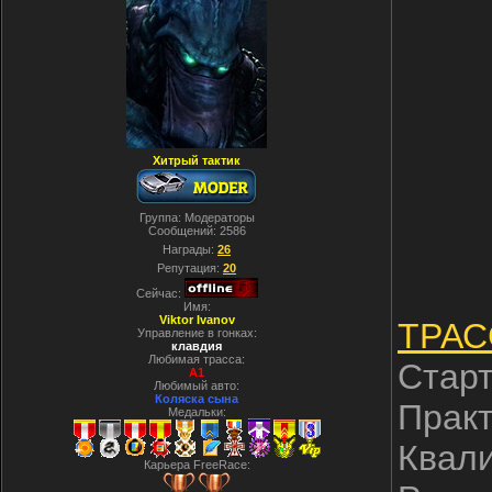
Хитрый тактик
Группа: Модераторы
Сообщений:
2586
Награды:
26
Репутация:
20
Сейчас:
Имя:
Viktor Ivanov
ТРАС
Управление в гонках:
клавдия
Любимая трасса:
Старт
A1
Любимый авто:
Коляска сына
Практ
Медальки:
Квали
Карьера FreeRace: