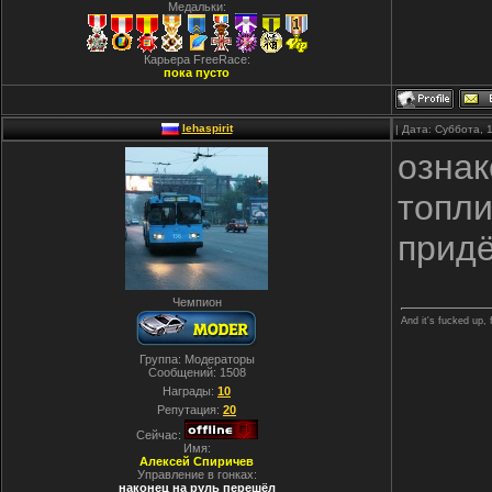
Медальки:
Карьера FreeRace:
пока пусто
lehaspirit
| Дата: Суббота, 
ознак
топли
придё
Чемпион
And it's fucked up, 
Группа: Модераторы
Сообщений:
1508
Награды:
10
Репутация:
20
Сейчас:
Имя:
Алексей Спиричев
Управление в гонках:
наконец на руль перешёл