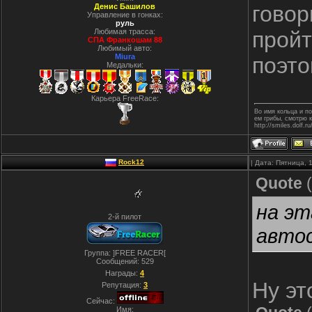
говор
Денис Башилов
Управление в гонках:
руль
Любимая трасса:
пройт
СПА Франкошам 88
Любимый авто:
Miura
поэто
Медальки:
Карьера FreeRace:
Во имя кольца и п
ем грибы, смотрю 
http://smiles.dolf.ru
Rock12
| Дата: Пятница, 
Quote
(
на эт
2-й пилот
автос
Группа: ]FREE RACER[
Сообщений:
529
Награды:
4
Ну эт
Репутация:
3
Сейчас:
Имя: