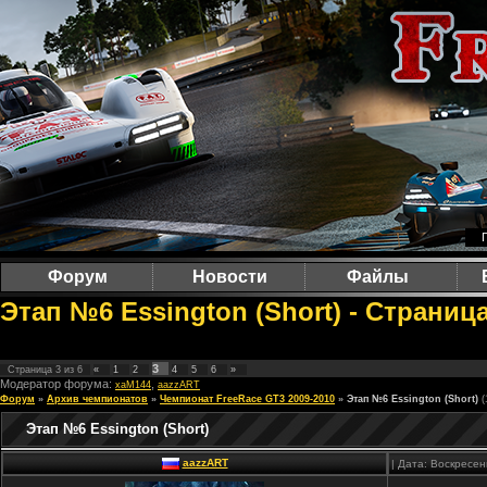
Форум
Новости
Файлы
Этап №6 Essington (Short) - Страниц
3
Страница
3
из
6
«
1
2
4
5
6
»
Модератор форума:
,
xaM144
aazzART
Форум
»
Архив чемпионатов
»
Чемпионат FreeRace GT3 2009-2010
»
Этап №6 Essington (Short)
(
Этап №6 Essington (Short)
aazzART
| Дата: Воскресен