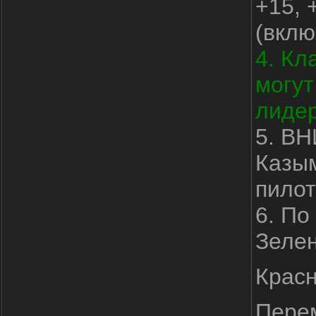
+15, 
(вклю
4. Кл
могут
лиде
5. В
Казым
пилот
6. По
Зелен
Красн
Перем