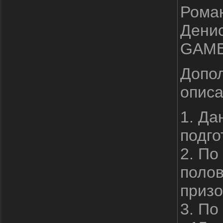
Роман
Денис
GAME
Допол
опис
1. Да
подго
2. По
полов
призо
3. По