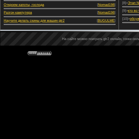
[8]>
Этап №
Откроем капоты, господа
[
Nomad198
]
[9]>
кто во
Разгон кампутера
[
Nomad198
]
[10]>
обсуж
Научите делать скины для машин gtr2
[
BUGULME
]
На сайте можно поиграть gtr2 онлайн, гонки онла