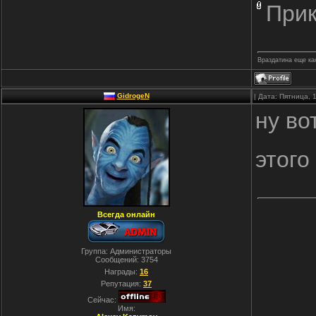
При
Враздатина еще как
GidrogeN
| Дата: Пятница, 
ну во
этого
Всегда онлайн
Группа: Администраторы
Сообщений:
3754
Награды:
16
Репутация:
37
Сейчас:
Имя: