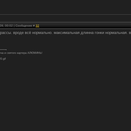
.09, 00:02 | Сообщение #
32
рассы. вроде всё нормально. максимальная длинна гонки нормальная. в
туна и святого картера АЛЮМИНЬ!
20.gif