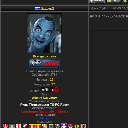
GidrogeN
| Дата: Суббота, 02.05.09,
ну я в принципе тож 
Всегда онлайн
Группа: Администраторы
Сообщений:
3754
Награды:
16
Репутация:
37
Сейчас:
Имя:
Alexey Kazymov
Управление в гонках:
Руль Thrustmaster TS-PC Racer
Любимая трасса:
Autodromo Nacionale di Monza
Любимый авто:
Ferrari
Медальки: