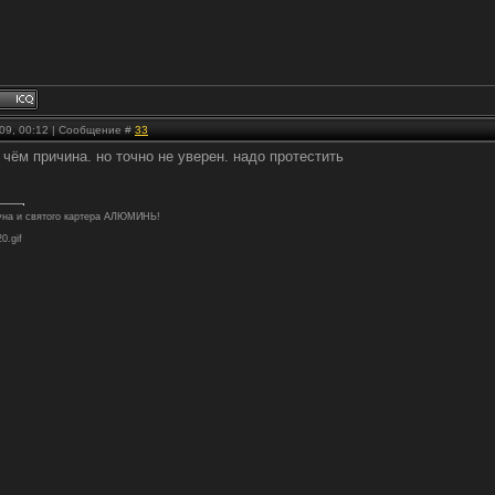
.09, 00:12 | Сообщение #
33
чём причина. но точно не уверен. надо протестить
туна и святого картера АЛЮМИНЬ!
20.gif