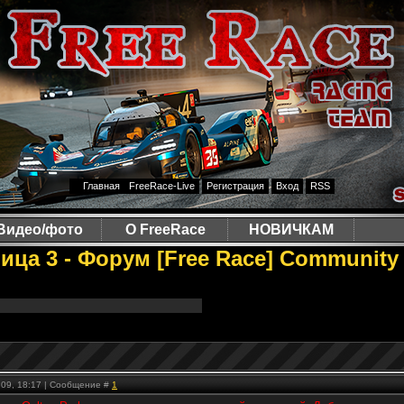
Главная
FreeRace-Live
Регистрация
Вход
RSS
Видео/фото
О FreeRace
НОВИЧКАМ
ица 3 - Форум [Free Race] Community
.09, 18:17 | Сообщение #
1