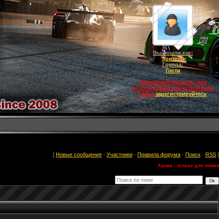
Вы вошли как:
Зритель
Группа:
Гости
Уважаемый Зритель, для
использования всех функций
сайта
зарегистрируйтесь
[
Новые сообщения
·
Участники
·
Правила форума
·
Поиск
·
RSS
]
Архив - только для чтения