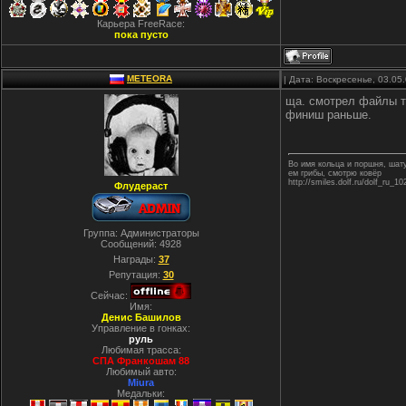
Карьера FreeRace:
пока пусто
METEORA
| Дата: Воскресенье, 03.05
ща. смотрел файлы т
финиш раньше.
Во имя кольца и поршня, ша
ем грибы, смотрю ковёр
http://smiles.dolf.ru/dolf_ru_10
Флудераст
Группа: Администраторы
Сообщений:
4928
Награды:
37
Репутация:
30
Сейчас:
Имя:
Денис Башилов
Управление в гонках:
руль
Любимая трасса:
СПА Франкошам 88
Любимый авто:
Miura
Медальки: