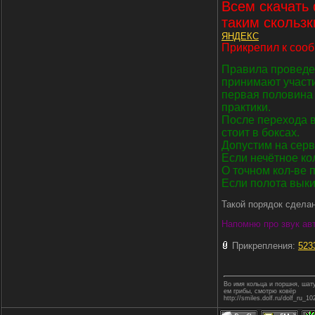
Всем скачать
таким скользк
ЯНДЕКС
Прикрепил к соо
Правила проведен
принимают участ
первая половина 
практики.
После перехода в
стоит в боксах.
Допустим на серв
Если нечётное кол
О точном кол-ве 
Если полота выки
Такой порядок сделан
Напомню про звук авт
Прикрепления:
523
Во имя кольца и поршня, ша
ем грибы, смотрю ковёр
http://smiles.dolf.ru/dolf_ru_10