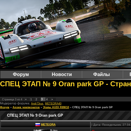
Форум
Новости
Файлы
CПЕЦ ЭТАП № 9 Oran park GP - Стран
3
Страница
3
из
4
«
1
2
4
»
Модератор форума:
,
Andr73rus
METEORA40
Форум
»
Архив чемпионатов
»
Этапы AUDI R8W10
»
CПЕЦ ЭТАП № 9 Oran park GP
CПЕЦ ЭТАП № 9 Oran park GP
METEORA
| Дата: Понедельник, 27.04