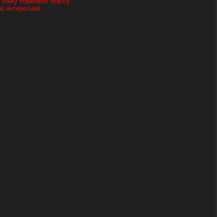
 гонку поменяли трассу.
по интересней.