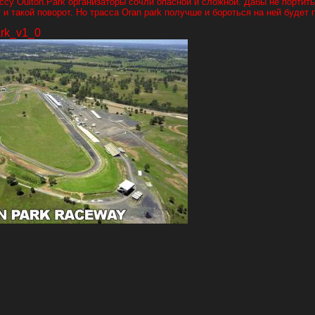
ассу Oulton.Park организаторы сочли опасной и сложной. Дабы не портить
 и такой поворот. Но трасса Oran park получше и бороться на ней будет 
rk_v1_0