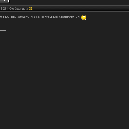
 22:28 | Сообщение #
31
не против, заодно и этапы чемпов сравняются