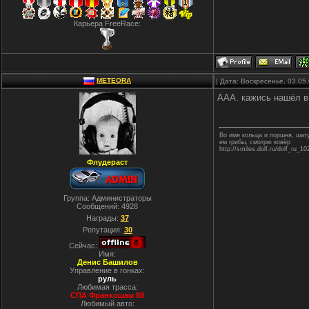
Карьера FreeRace:
METEORA
| Дата: Воскресенье, 03.05
ААА. кажись нашёл в 
Во имя кольца и поршня, ша
ем грибы, смотрю ковёр
http://smiles.dolf.ru/dolf_ru_10
Флудераст
Группа: Администраторы
Сообщений:
4928
Награды:
37
Репутация:
30
Сейчас:
Имя:
Денис Башилов
Управление в гонках:
руль
Любимая трасса:
СПА Франкошам 88
Любимый авто: