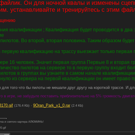
 файлик. Он для ночной квалы и изменены сцеп
им. устанавливайте и тренируйтесь с этим фай
бщению
ия квалификации ; Квалификация будет проводится в два э
ие
пилотов. Во второй, вторая половина. Таким образом будет
 первую квалификацию на трассу выезжает только первая 
ере 16 человек. Значит первая группа Первые 8 и вторая гр
ичество пилотов на сервере то в первую группу входит боль
пилотов в группах вы узнаете в самом начале квалификации,
нуло из сервера на первой квалификации он имеет право пр
 для того что бы пилоты не мешали друг другу на короткой трассе. И для
о в игре, не забудьте поставить приблизительно на 5% громкость двигат
3170.gif
·
9Oran_Park_v1_0.rar
(176.4 Kb)
(2.4 Kb)
туна и святого картера АЛЮМИНЬ!
20.gif