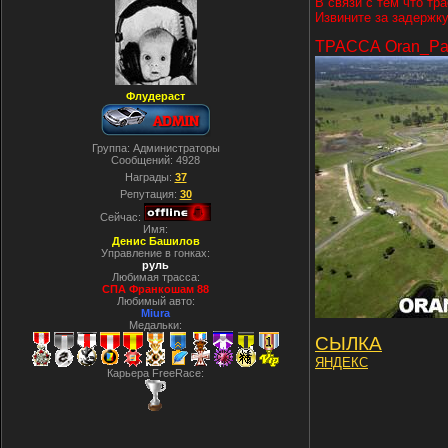
В связи с тем что тр
Извините за задержку
ТРАССА Oran_Pa
Флудераст
Группа: Администраторы
Сообщений:
4928
Награды:
37
Репутация:
30
Сейчас:
Имя:
Денис Башилов
Управление в гонках:
руль
Любимая трасса:
СПА Франкошам 88
Любимый авто:
Miura
Медальки:
СЫЛКА
ЯНДЕКС
Карьера FreeRace: