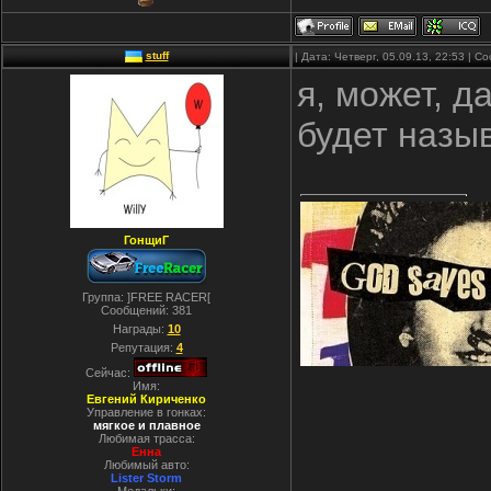
stuff
| Дата: Четверг, 05.09.13, 22:53 | 
я, может, д
будет назы
ГонщиГ
Группа: ]FREE RACER[
Сообщений:
381
Награды:
10
Репутация:
4
Сейчас:
Имя:
Евгений Кириченко
Управление в гонках:
мягкое и плавное
Любимая трасса:
Енна
Любимый авто:
Lister Storm