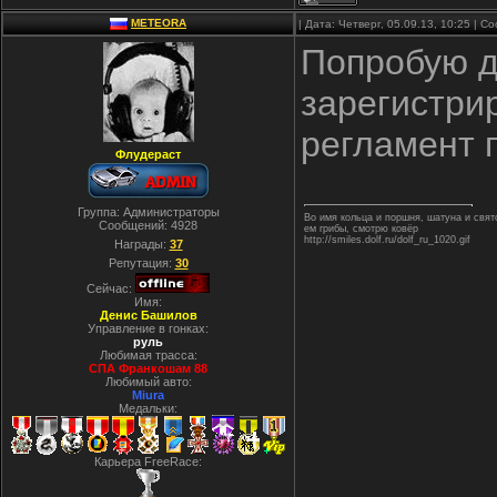
METEORA
| Дата: Четверг, 05.09.13, 10:25 | 
Попробую д
зарегистрир
регламент 
Флудераст
Группа: Администраторы
Во имя кольца и поршня, шатуна и свя
Сообщений:
4928
ем грибы, смотрю ковёр
http://smiles.dolf.ru/dolf_ru_1020.gif
Награды:
37
Репутация:
30
Сейчас:
Имя:
Денис Башилов
Управление в гонках:
руль
Любимая трасса:
СПА Франкошам 88
Любимый авто:
Miura
Медальки:
Карьера FreeRace: