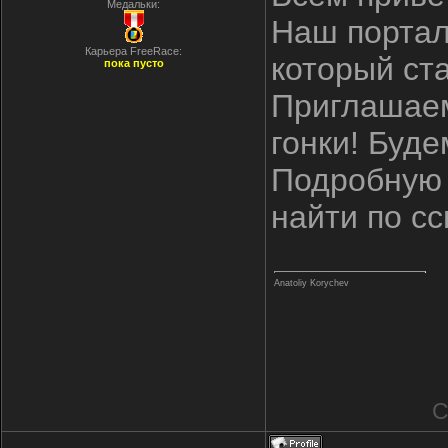
Медальки:
Наш портал
Карьера FreeRace:
который ста
пока пусто
Приглашаем
гонки! Буд
Подробную 
найти по сс
Anatoliy Korychev
С