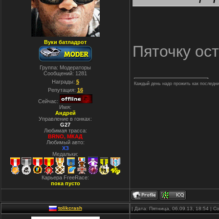
Вуки батладрот
Пяточку ос
Группа: Модераторы
Сообщений:
1281
Награды:
5
Каждый день надо прожить как последний.
Репутация:
16
Сейчас:
Имя:
Андрей
Управление в гонках:
G27
Любимая трасса:
BRNO, МКАД
Любимый авто:
ХЗ
Медальки:
Карьера FreeRace:
пока пусто
tolikcrash
| Дата: Пятница, 06.09.13, 18:54 |