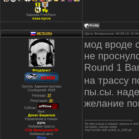
Карьера FreeRace:
пока пусто
METEORA
| Дата: Воскресенье, 08.09.13, 11:
мод вроде с
не проснулс
Round 1 Ba
Флудераст
на трассу п
Группа: Администраторы
пы.сы. над
Сообщений:
4928
Награды:
37
желание по
Репутация:
30
Сейчас:
Имя:
Денис Башилов
Управление в гонках:
руль
Во имя кольца и поршня, шатуна и свя
Любимая трасса:
ем грибы, смотрю ковёр
СПА Франкошам 88
http://smiles.dolf.ru/dolf_ru_1020.gif
Любимый авто:
Miura