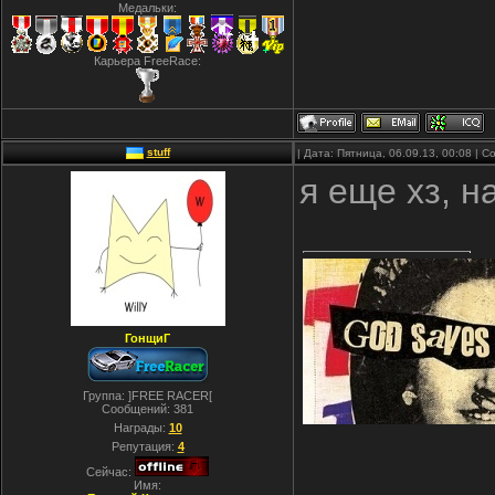
Медальки:
Карьера FreeRace:
stuff
| Дата: Пятница, 06.09.13, 00:08 |
я еще хз, 
ГонщиГ
Группа: ]FREE RACER[
Сообщений:
381
Награды:
10
Репутация:
4
Сейчас:
Имя: