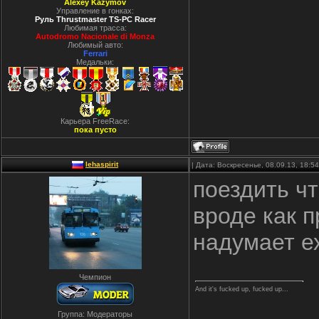
Alexey Kazymov
Управление в гонках:
Руль Thrustmaster TS-PC Racer
Любимая трасса:
Autodromo Nacionale di Monza
Любимый авто:
Ferrari
Медальки:
Карьера FreeRace:
пока пусто
lehaspirit
| Дата: Воскресенье, 08.09.13, 18:
поездить ч
вроде как 
надумает е
Чемпион
And it's fucked up, fucked up...
Группа: Модераторы