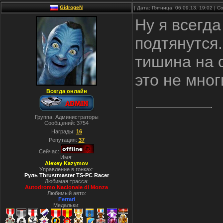
GidrogeN
| Дата: Пятница, 06.09.13, 19:02 |
Ну я всегда
подтянутся
тишина на 
это не мног
Всегда онлайн
Группа: Администраторы
Сообщений:
3754
Награды:
16
Репутация:
37
Сейчас:
Имя:
Alexey Kazymov
Управление в гонках:
Руль Thrustmaster TS-PC Racer
Любимая трасса:
Autodromo Nacionale di Monza
Любимый авто:
Ferrari
Медальки: