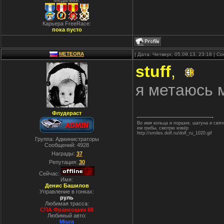
Медальки:
Карьера FreeRace:
пока пусто
METEORA
| Дата: Четверг, 05.09.13, 23:18 | 
stuff
,
я метаюсь 
Флудераст
Во имя кольца и поршня, шатуна и свя
ем грибы, смотрю ковёр
http://smiles.dolf.ru/dolf_ru_1020.gif
Группа: Администраторы
Сообщений:
4928
Награды:
37
Репутация:
30
Сейчас:
Имя:
Денис Башилов
Управление в гонках:
руль
Любимая трасса:
СПА Франкошам 88
Любимый авто:
Miura