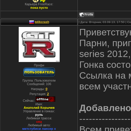
Карьера FreeRace:
пока пусто
tolikcrash
| Дата: Вторник, 03.09.13, 17:50 | 
Приветству
Парни, приг
series 2012
Гонка состо
Профи
Ссылка на 
Группа: Пользователи
всем участ
Сообщений:
106
Награды:
0
Репутация:
2
Сейчас:
Имя:
Добавлен
Анатолий Корычев
Управление в гонках:
руль
----------------
Любимая трасса:
спа
Любимый авто:
Всем привет
митстубиси лансер x