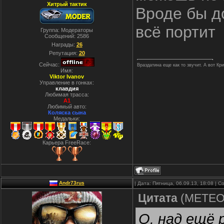
Хитрый тактик
Вроде бы д
всё портит
Группа: Модераторы
Сообщений:
2586
Награды:
26
Репутация:
20
Сейчас:
Враздатина еще как то звучит. А вот Кр
Имя:
Viktor Ivanov
Управление в гонках:
клавдия
Любимая трасса:
A1
Любимый авто:
Коляска сына
Медальки:
Карьера FreeRace:
Andr73rus
| Дата: Пятница, 06.09.13, 18:08 |
Цитата
(
METE
О. над ещё 