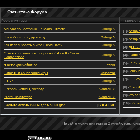
Статистика Форума
Последние темы
Читаемые т
Мануал по настройке Le Mans Ultimate
[
GidrogeN
]
[1]>
базар 
Как добавить радар в игру
[
GidrogeN
]
[2]>
базар 
Как использовать в игре Crew Chief?
[
GidrogeN
]
[3]>
ДЕНЬ 
Ответы на типичные вопросы об Assetto Corsa
[
GidrogeN
]
[4]>
Наши "
Competizione
[5]>
F1 Сез
rFactor для чайниКов
[
oznor
]
[6]>
Гонки 
Новости и обновления игры
[
Validamar
]
[7]>
F1 Сез
GTR2
[
GidrogeN
]
[8]>
Этап №
Откроем капоты, господа
[
Nomad198
]
[9]>
кто во
Разгон кампутера
[
Nomad198
]
[10]>
обсуж
Научите делать скины для машин gtr2
[
BUGULME
]
На сайте можно поиграть gtr2 онлайн, гонки онла