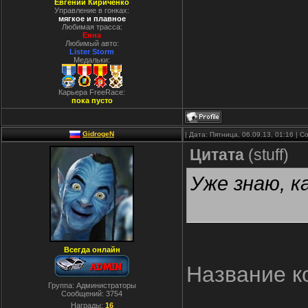
Евгений Кириченко
Управление в гонках:
мягкое и плавное
Любимая трасса:
Енна
Любимый авто:
Lister Storm
Медальки:
Карьера FreeRace:
пока пусто
GidrogeN
| Дата: Пятница, 06.09.13, 01:16 |
Цитата
(
stuff
)
Уже знаю, к
Всегда онлайн
Название к
Группа: Администраторы
Сообщений:
3754
Награды:
16