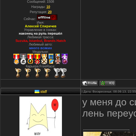
Сообщений:
1508
Награды:
10
Репутация:
20
Сейчас:
Имя:
Алексей Спиричев
Управление в гонках:
наконец на руль перешёл
Любимая трасса:
Suzuka, Istanbul, Вrands Hatch
Любимый авто:
много всяких
Медальки:
Карьера FreeRace:
stuff
| Дата: Воскресенье, 08.09.13, 22:
у меня до с
лень переу