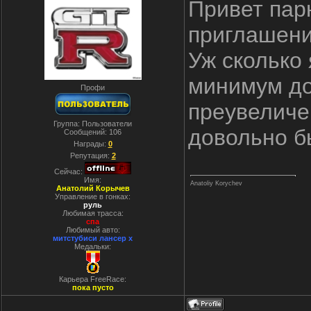
Привет парн
приглашени
Уж сколько
минимум до
Профи
преувеличе
Группа: Пользователи
довольно бы
Сообщений:
106
Награды:
0
Репутация:
2
Сейчас:
Имя:
Anatoliy Korychev
Анатолий Корычев
Управление в гонках:
руль
Любимая трасса:
спа
Любимый авто:
митстубиси лансер x
Медальки:
Карьера FreeRace:
пока пусто