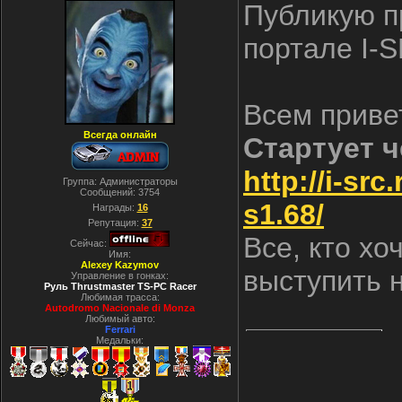
Публикую п
портале I-
Всем приве
Всегда онлайн
Стартует ч
http://i-sr
Группа: Администраторы
Сообщений:
3754
s1.68/
Награды:
16
Репутация:
37
Все, кто хо
Сейчас:
Имя:
Alexey Kazymov
выступить н
Управление в гонках:
Руль Thrustmaster TS-PC Racer
Любимая трасса:
Autodromo Nacionale di Monza
Любимый авто:
Ferrari
Медальки: