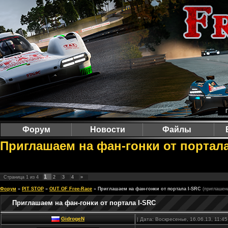
Форум
Новости
Файлы
Приглашаем на фан-гонки от портала
1
Страница
1
из
4
2
3
4
»
Форум
»
PIT STOP
»
OUT OF Free-Race
»
Приглашаем на фан-гонки от портала I-SRC
(приглашен
Приглашаем на фан-гонки от портала I-SRC
GidrogeN
| Дата: Воскресенье, 16.06.13, 11: