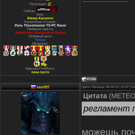
Репутация:
37
Сейчас:
Имя:
Alexey Kazymov
Управление в гонках:
Руль Thrustmaster TS-PC Racer
Любимая трасса:
Autodromo Nacionale di Monza
Любимый авто:
Ferrari
Медальки:
Карьера FreeRace:
пока пусто
aazzART
| Дата: Пятница, 06.09.13, 12:47 |
Цитата
(
METE
регламент 
можешь поч