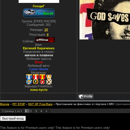
ГонщиГ
Группа: ]FREE RACER[
Сообщений:
381
Награды:
10
Репутация:
4
Сейчас:
Имя:
Евгений Кириченко
Управление в гонках:
мягкое и плавное
Любимая трасса:
Енна
Любимый авто:
Lister Storm
Медальки:
Карьера FreeRace:
пока пусто
Форум
»
PIT STOP
»
OUT OF Free-Race
»
Приглашаем на фан-гонки от портала I-SRC
(приглашен
1
Страница
1
из
4
2
3
4
»
This feature is for Premium users only!
This feature is for Premium users only!