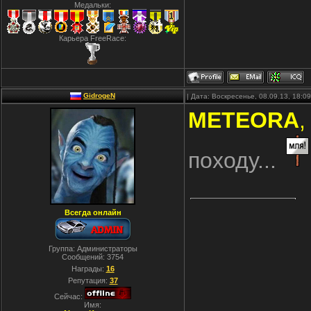
Медальки:
Карьера FreeRace:
GidrogeN
| Дата: Воскресенье, 08.09.13, 18:
METEORA
,
походу...
Всегда онлайн
Группа: Администраторы
Сообщений:
3754
Награды:
16
Репутация:
37
Сейчас:
Имя: