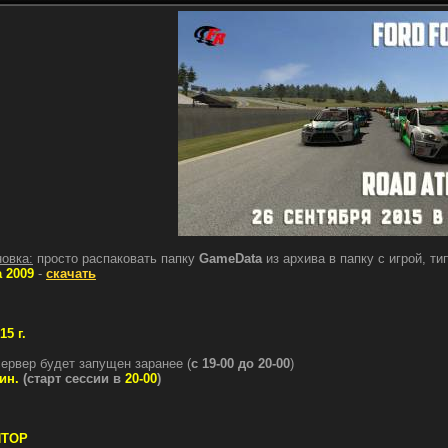
новка:
просто распаковать папку
GameData
из архива в папку с игрой, т
a 2009
-
скачать
15 г.
сервер будет запущен заранее (
с 19-00 до 20-00
)
ин.
(старт сессии в
20-00
)
ЯТОР