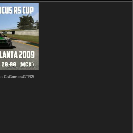
ипа
C:\Games\GTR2\