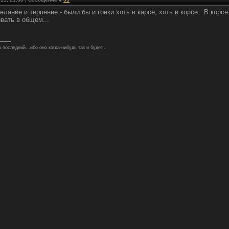
елание и терпение - были бы и гонки хоть в карсе, хоть в корсе...В корс
овать в общем...
последний...ибо оно когда-нибудь так и будет...