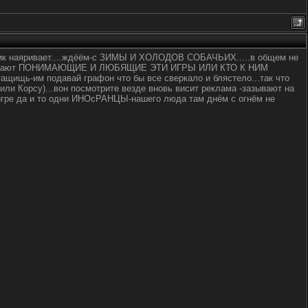
восик наяривает....ждёём-с ЗИМЫ И ХОЛОДОВ СОБАЧЬИХ.....в общем не
ce 07 играют ПОНИМАЮЩИЕ И ЛЮБЯЩИЕ ЭТИ ИГРЫ ИЛИ КТО К НИМ
ь-им подавай графон что бы все сверкало и блястело...так что
или Корсу)...вон посмотрите везде вновь висит реклама -зазывают на
й игре да и то одни ИНОсРАНЦЫ-нашего люда там днём с огнём не