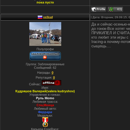
пока пусто
velkud
| Дата: Вторник, 29.09.15,
Да и сейчас-осенью-
до гонок-Все хотят 
ПРИКИПЕЛ И СЧИТАЕТ
кто любит эти игры с
Iracing-а почему-пот
сыщещь....
Полупрофи
Группа: Заблокированные
Сообщений:
62
Награды:
0
Репутация:
0
Сейчас:
Имя:
Кудряшов Валерий(valera kudryshov)
Управление в гонках:
Руль Momo
Любимая трасса:
Спа,Монца
Любимый авто:
Феррари
Медальки:
Карьера FreeRace: