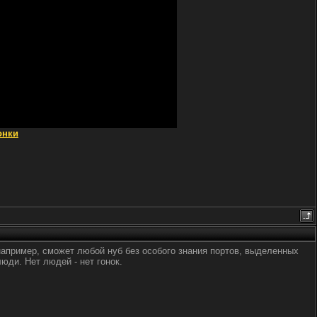
онки
 например, сможет любой нуб без особого знания портов, выделенных
люди. Нет людей - нет гонок.