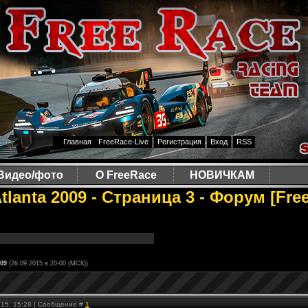
Главная
FreeRace-Live
Регистрация
Вход
RSS
Видео/фото
О FreeRace
НОВИЧКАМ
tlanta 2009 - Страница 3 - Форум [Fr
009
(26.09.2015 в 20-00 (МСК))
.15, 15:28 | Сообщение #
1