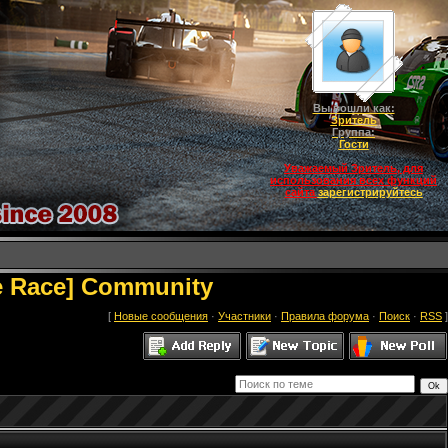
Вы вошли как:
Зритель
Группа:
Гости
Уважаемый Зритель, для
использования всех функций
сайта
зарегистрируйтесь
ee Race] Community
[
Новые сообщения
·
Участники
·
Правила форума
·
Поиск
·
RSS
]