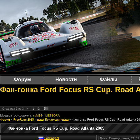
Форум
Новости
Файлы
Фан-гонка Ford Focus RS Cup. Road A
3
Страница
3
из
3
«
1
2
Модератор форума:
,
xaM144
METEORA
Форум
»
FreeRace 2015
»
◘◘◘◘~Покатушки~◘◘◘◘
»
Фан-гонка Ford Focus RS Cup. Road Atlanta 2
Фан-гонка Ford Focus RS Cup. Road Atlanta 2009
GidrogeN
| Дата: Понедельник, 21.09