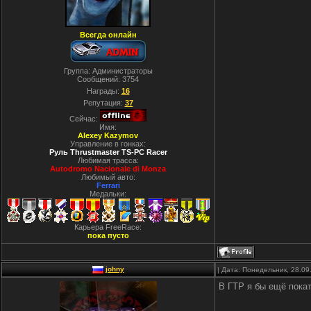
Всегда онлайн
Группа: Администраторы
Сообщений:
3754
Награды:
16
Репутация:
37
Сейчас:
Имя:
Alexey Kazymov
Управление в гонках:
Руль Thrustmaster TS-PC Racer
Любимая трасса:
Autodromo Nacionale di Monza
Любимый авто:
Ferrari
Медальки:
Карьера FreeRace:
пока пусто
johny
| Дата: Понедельник, 28.09
В ГТР я бы ещё покат