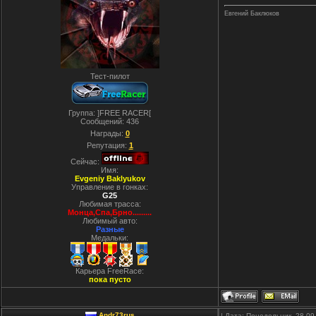
Евгений Баклюков
Тест-пилот
Группа: ]FREE RACER[
Сообщений:
436
Награды:
0
Репутация:
1
Сейчас:
Имя:
Evgeniy Baklyukov
Управление в гонках:
G25
Любимая трасса:
Монца,Спа,Брно.........
Любимый авто:
Разные
Медальки:
Карьера FreeRace:
пока пусто
Andr73rus
| Дата: Понедельник, 28.09