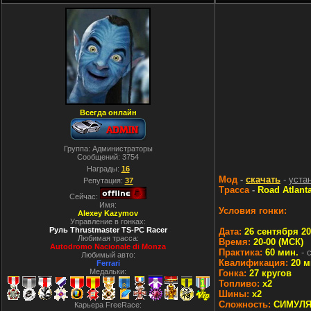
Всегда онлайн
Группа: Администраторы
Сообщений:
3754
Награды:
16
Мод
-
скачать
-
уста
Репутация:
37
Трасса
-
Road Atlant
Сейчас:
Имя:
Условия гонки:
Alexey Kazymov
Управление в гонках:
Руль Thrustmaster TS-PC Racer
Дата:
26 сентября 20
Любимая трасса:
Время:
20-00 (МСК)
Autodromo Nacionale di Monza
Практика:
60 мин.
- 
Любимый авто:
Квалификация:
20 м
Ferrari
Медальки:
Гонка:
27 кругов
Топливо:
x2
Шины:
х2
Сложность:
СИМУЛ
Карьера FreeRace: