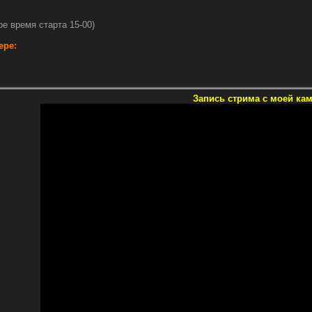
ое время старта 15-00)
ере:
Запись стрима с моей ка