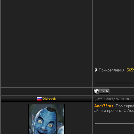
Прикрепления:
565
GidrogeN
| Дата: Понедельник, 28.09
Andr73rus
, Про серв
айпи и прочего. С Ас