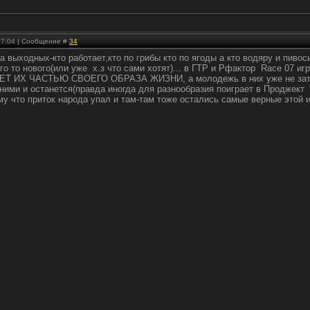
 07:04 | Сообщение #
34
на выходных-кто работает,кто по грибы кто по ягоды а кто водяру и пи
чего то нового(или уже х.з что сами хотят)... в ГТР и Рфактор Ra
 ИХ ЧАСТЬЮ СВОЕГО ОБРАЗА ЖИЗНИ, а молодежь в них уже не затащищ
 ними и останется(правда иногда для разнообразия поиграет в Проджект 
ому что приток народа упал и там-там тоже остались самые верные это