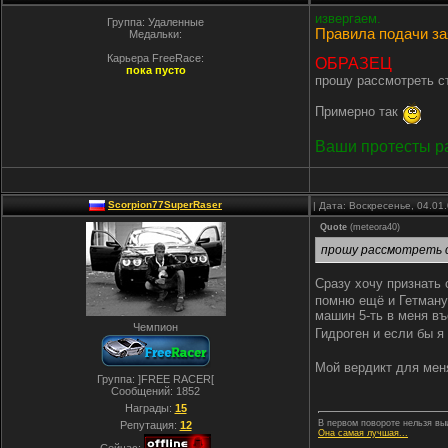
извергаем.
Группа: Удаленные
Правила подачи за
Медальки:
Карьера FreeRace:
ОБРАЗЕЦ
пока пусто
прошу рассмотреть ст
Примерно так
Ваши протесты ра
Scorpion77SuperRaser
| Дата: Воскресенье, 04.01
Quote
(
meteora40
)
прошу рассмотреть с
Сразу хочу признать 
помню ещё и Гетману.
машин 5-ть в меня въ
Чемпион
Гидроген и если бы я
Мой вердикт для меня
Группа: ]FREE RACER[
Сообщений:
1852
Награды:
15
В первом повороте нельзя выи
Репутация:
12
Она самая лучшая...