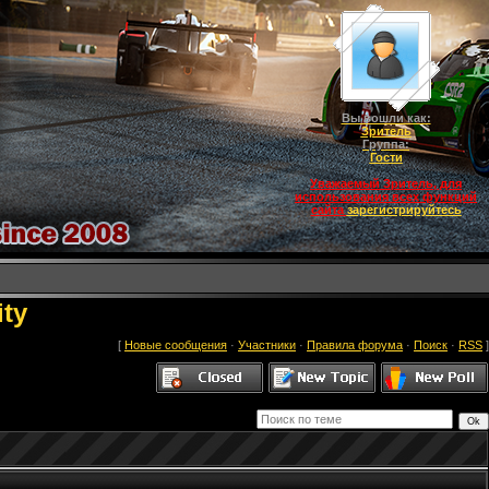
Вы вошли как:
Зритель
Группа:
Гости
Уважаемый Зритель, для
использования всех функций
сайта
зарегистрируйтесь
ty
[
Новые сообщения
·
Участники
·
Правила форума
·
Поиск
·
RSS
]