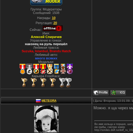
Группа: Модераторы
Сообщений:
1508
Награды:
10
Репутация:
20
Сейчас:
Имя:
Алексей Спиричев
Управление в гонках:
наконец на руль перешёл
Любимая трасса:
Suzuka, Istanbul, Вrands Hatch
Любимый авто:
много всяких
Медальки:
Карьера FreeRace:
METEORA
| Дата: Вторник, 13.01.09,
Можно. я ща через ми
Во имя кольца и поршня, ша
ем грибы, смотрю ковёр
http://smiles.dolf.ru/dolf_ru_10