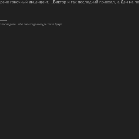
орече гоночный инцендент....Виктор и так последний приехал, а Ден на п
последний...ибо оно когда-нибудь так и будет...