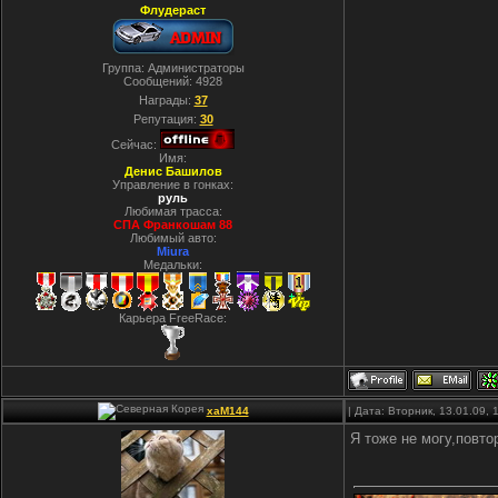
Флудераст
Группа: Администраторы
Сообщений:
4928
Награды:
37
Репутация:
30
Сейчас:
Имя:
Денис Башилов
Управление в гонках:
руль
Любимая трасса:
СПА Франкошам 88
Любимый авто:
Miura
Медальки:
Карьера FreeRace:
xaM144
| Дата: Вторник, 13.01.09,
Я тоже не могу,повтор