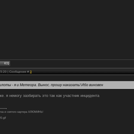
 15:20 | Сообщение #
3
илоты - я и Метеора. Вынос. прошу наказать! Ибо виновен
ке. я немогу зазбирать это так как участник инцидента
туна и святого картера АЛЮМИНЬ!
20.gif