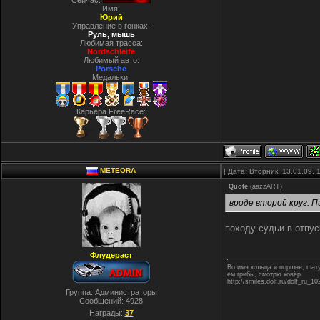
Сейчас:
Имя:
Юрий
Управление в гонках:
Руль, мышь
Любимая трасса:
Nordschleife
Любимый авто:
Porsche
Медальки:
Карьера FreeRace:
METEORA
| Дата: Вторник, 13.01.09,
Quote
(
aazzART
)
вроде второй круг. П
походу судьи в отпус
Флудераст
Во имя кольца и поршня, ша
ем грибы, смотрю ковёр
http://smiles.dolf.ru/dolf_ru_10
Группа: Администраторы
Сообщений:
4928
Награды:
37