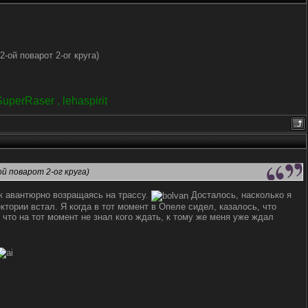
ой поварот 2-ог круга)
erRaser , lehaspirit
й поварот 2-ог круга)
ак авантюрно возращаясь на трассу.
Досталось, насколько я
тории встал. Я когда в тот момент в Опеле сидел, казалось, что
что на тот момент не знал кого ждать, к тому же меня уже ждал