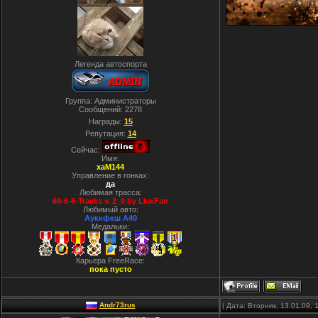
Легенда автоспорта
Группа: Администраторы
Сообщений:
2278
Награды:
15
Репутация:
14
Сейчас:
Имя:
xaM144
Управление в гонках:
да
Любимая трасса:
69-6-6-Tracks v. 2_0 by LkwFan
Любимый авто:
Ауккфкш А40
Медальки:
Карьера FreeRace:
пока пусто
Andr73rus
| Дата: Вторник, 13.01.09,