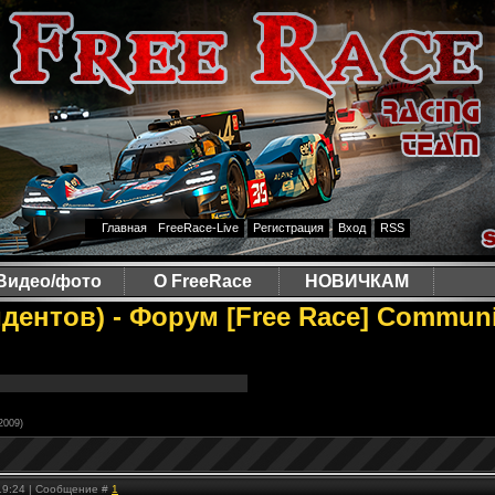
Главная
FreeRace-Live
Регистрация
Вход
RSS
Видео/фото
О FreeRace
НОВИЧКАМ
дентов) - Форум [Free Race] Communi
2009)
 19:24 | Сообщение #
1