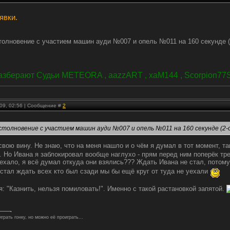
явки.
олновение с участием машин ауди №007 и опель №011 на 160 секунде (2-
зберают Судьи METEORA , aazzART , xaM144 , Scorpion77Sup
.09, 02:56 | Сообщение #
2
толновение с участием машин ауди №007 и опель №011 на 160 секунде (2-о
свою вину. Не знаю, что на меня нашло и о чём я думал в тот момент, т
 Но Ивана я заблокировал вообще наглухо - прям перед ним поперёк трек
ехало, я всё думал откуда они взялись??? Ждать Ивана не стал, потому 
 стал ждать всех кто был сзади мы бы ещё круг от туда не уехали
: "Казнить, нельзя помиловать!". Именно с такой растановкой запятой.
грать гонку, но можно её проиграть...