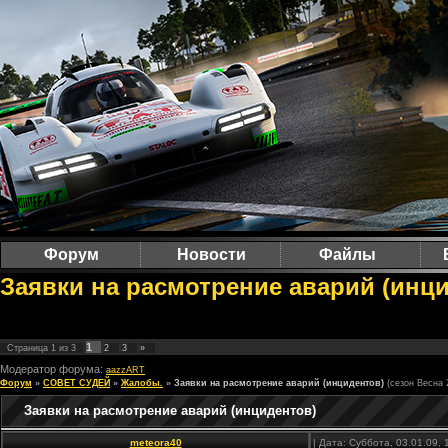
Форум
Новости
Файлы
Заявки на расмотрение аварий (инци
1
Страница
1
из
3
2
3
»
Модератор форума:
aazzART
Форум
»
СОВЕТ СУДЕЙ
»
Жалобы.
»
Заявки на расмотрение аварий (инцидентов)
(сезон Весна 
Заявки на расмотрение аварий (инцидентов)
meteora40
| Дата: Суббота, 03.01.09,