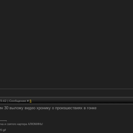
 15:42 | Сообщение #
5
н 30 выложу видео хронику о произшествиях в гонке
туна и святого картера АЛЮМИНЬ!
20.gif