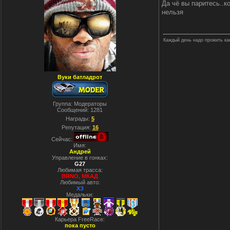
Да чё вы паритесь..к
нельзя
Каждый день надо прожить как 
Вуки батладрот
Группа: Модераторы
Сообщений:
1281
Награды:
5
Репутация:
16
Сейчас:
Имя:
Андрей
Управление в гонках:
G27
Любимая трасса:
BRNO, МКАД
Любимый авто:
ХЗ
Медальки:
Карьера FreeRace:
пока пусто