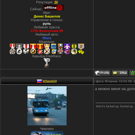
Репутация:
30
Сейчас:
Имя:
Денис Башилов
Управление в гонках:
руль
Любимая трасса:
СПА Франкошам 88
Любимый авто:
Miura
Медальки:
Карьера FreeRace:
lehaspirit
| Дата: Вторник, 13.01.09,
а можно меня на долж
And it's fucked up, fucked up..
Чемпион