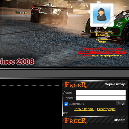
Вы вошли как:
Зритель
Группа:
Гости
Уважаемый Зритель, для
использования всех функций
сайта
зарегистрируйтесь
Форма входа
Логин:
Пароль:
запомнить
Забыл пароль
|
Регистрация
или
Discord