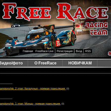
Главная
FreeRace-Live
Регистрация
Вход
RSS
Видео/фото
О FreeRace
НОВИЧКАМ
ampionship. 2 этап: Каталунья - прямая трансляция.
(0)
ampionship. 1 этап: Монца - прямая трансляция.
(0)