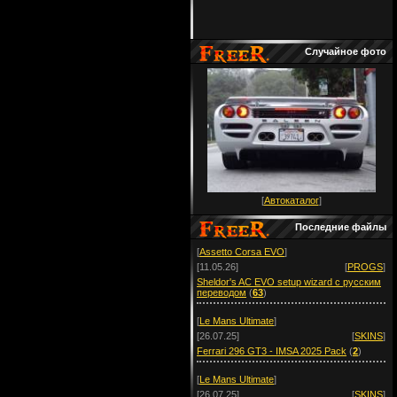
Случайное фото
[
Автокаталог
]
Последние файлы
[
Assetto Corsa EVO
]
[11.05.26]
[
PROGS
]
Sheldor's AC EVO setup wizard с русским
переводом
(
63
)
[
Le Mans Ultimate
]
[26.07.25]
[
SKINS
]
Ferrari 296 GT3 - IMSA 2025 Pack
(
2
)
[
Le Mans Ultimate
]
[26.07.25]
[
SKINS
]