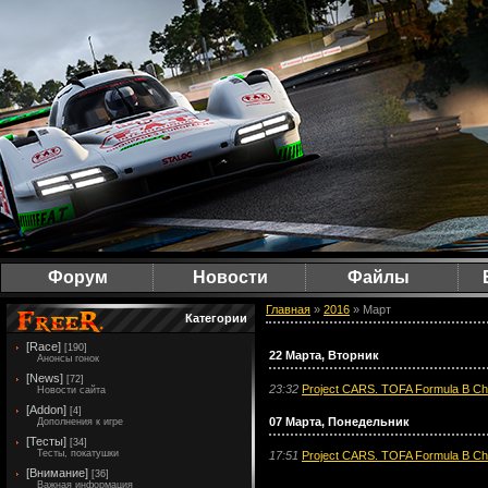
Форум
Новости
Файлы
Главная
»
2016
»
Март
Категории
[Race]
[190]
22 Марта, Вторник
Анонсы гонок
[News]
[72]
23:32
Project CARS. TOFA Formula B Ch
Новости сайта
[Addon]
[4]
07 Марта, Понедельник
Дополнения к игре
[Тесты]
[34]
Тесты, покатушки
17:51
Project CARS. TOFA Formula B Ch
[Внимание]
[36]
Важная информация