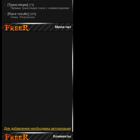
[Трансляции]
[73]
Прямые трансляция гонок с комментариями
[Race results]
[163]
Гонка. Результаты
Мини-чат
Для добавления необходима авторизация
Комменты