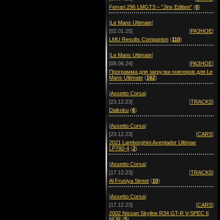
Ferrari 296 LMGT3 – "Jinx Edition"
(
0
)
[
Le Mans Ultimate
]
[02.01.25]
[
РАЗНОЕ
]
LMU Results Companion
(
110
)
[
Le Mans Ultimate
]
[08.06.24]
[
РАЗНОЕ
]
Программа для загрузки повторов для Le
Mans Ultimate
(
162
)
[
Assetto Corsa
]
[23.12.23]
[
TRACKS
]
Daikoku
(
6
)
[
Assetto Corsa
]
[23.12.23]
[
CARS
]
2021 Lamborghini Aventador Ultimae
LP780-4
(
2
)
[
Assetto Corsa
]
[17.12.23]
[
TRACKS
]
Al Frusiya Street
(
10
)
[
Assetto Corsa
]
[17.12.23]
[
CARS
]
2002 Nissan Skyline R34 GT-R V-SPEC II
NÜR
(
5
)