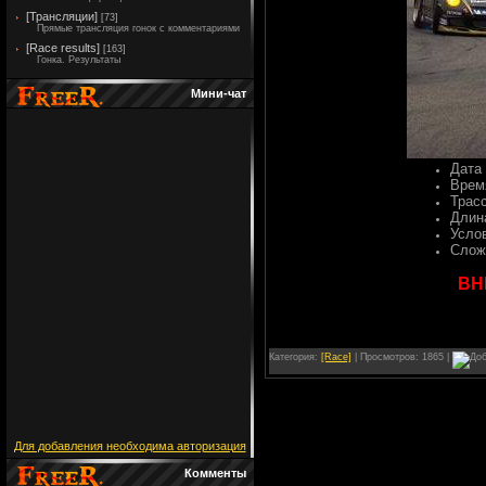
[Трансляции]
[73]
Прямые трансляция гонок с комментариями
[Race results]
[163]
Гонка. Результаты
Мини-чат
Дата
Врем
Трас
Длин
Усло
Слож
ВН
Категория:
[Race]
| Просмотров: 1865 |
Для добавления необходима авторизация
Комменты