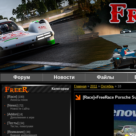
Форум
Новости
Файлы
Главная
»
2011
»
Октябрь
»
18
Категории
[Race]
[Race]
»
FreeRace Porsche Su
[190]
Анонсы гонок
[News]
[72]
Новости сайта
[Addon]
[4]
Дополнения к игре
[Тесты]
[34]
Тесты, покатушки
[Внимание]
[36]
Важная информация