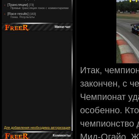
[Трансляции]
[73]
Прямые трансляция гонок с комментариями
[Race results]
[163]
Гонка. Результаты
Мини-чат
Итак, чемпион
закончен, с ч
Чемпионат уд
особенно. Кто
чемпионство д
Для добавления необходима авторизация
Мид-Огайо. Ж
Комменты