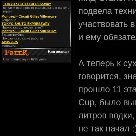
TOKYO SHUTO EXPRESSWAY
подвела техни
ну как и все, просто распаковать в папку с
игрой
Montreal - Circuit Gilles Villeneuve
исправил
участвовать 
TOKYO SHUTO EXPRESSWAY
Парни, как установить ее?
Montreal - Circuit Gilles Villeneuve
и ему обязате
Здравствуйте.
Похоже ссылка не работает.
Avus 2025
исправил
Наш возраст
Сайт существует
6795
дней
А теперь к су
говорится, зн
прошло 11 эта
Cup, было вы
литров водки,
не так начал :