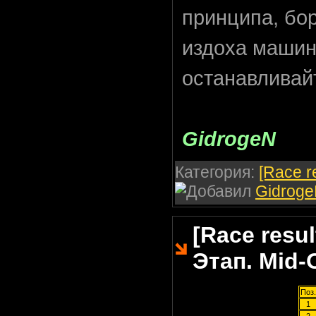
принципа, бор
издоха машин
останавливайт
GidrogeN
Категория:
[Race r
Gidrog
[Race resul
Этап. Mid-
Поз.
1
2