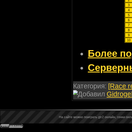
3
4
5
6
7
8
9
10
Более п
Серверн
Категория:
[Race r
Gidrog
На сайте можно поиграть gtr2 онлайн, гонки онла