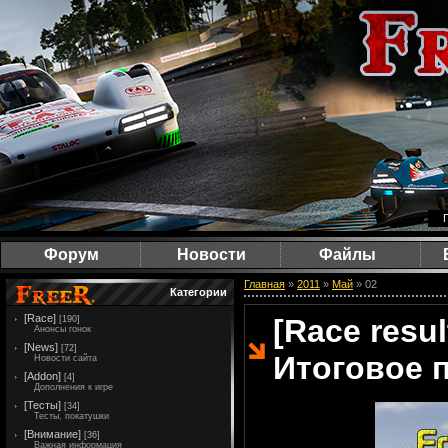
Форум
Новости
Файлы
Главная
»
2011
»
Май
»
02
Категории
[Race]
[Race resul
[190]
Анонсы гонок
[News]
[72]
Итоговое 
Новости сайта
[Addon]
[4]
Дополнения к игре
[Тесты]
[34]
Тесты, покатушки
[Внимание]
[36]
Важная информация