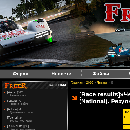
Форум
Новости
Файлы
Главная
»
2010
»
Январь
»
04
Категории
[Race]
[Race results]
»
Ч
[190]
Анонсы гонок
(National). Резул
[News]
[72]
Новости сайта
[Addon]
[4]
Поз.
Дополнения к игре
1
[Тесты]
[34]
Тесты, покатушки
2
[Внимание]
[36]
3
Важная информация