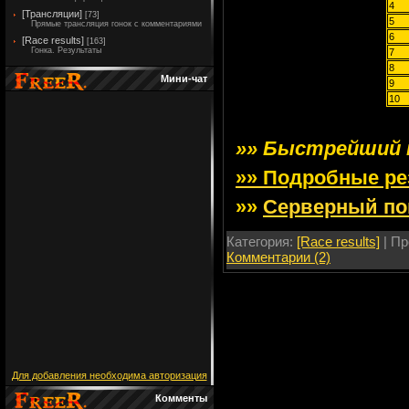
4
[Трансляции]
[73]
5
Прямые трансляция гонок с комментариями
6
[Race results]
[163]
Гонка. Результаты
7
8
Мини-чат
9
10
»» Быстрейший кру
»» Подробные ре
»»
Серверный по
Категория:
[Race results]
| Пр
Комментарии (2)
Для добавления необходима авторизация
Комменты