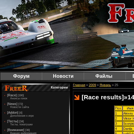
Форум
Новости
Файлы
Главная
»
2009
»
Январь
»
25
Категории
[Race]
[Race results]
»
1
[190]
Анонсы гонок
[News]
[72]
Новости сайта
Поз.
Имя 
[Addon]
[4]
1
Alexey 
Дополнения к игре
2
Viktor 
[Тесты]
[34]
3
Scorpi
Тесты, покатушки
4
Danila
[Внимание]
[36]
Важная информация
5
xaM14