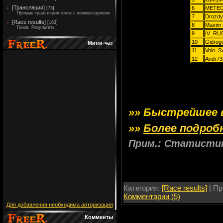
[Трансляции]
6
METE
[73]
Прямые трансляция гонок с комментариями
7
Drozdy
[Race results]
[163]
8
Maxim 
Гонка. Результаты
9
IV_RU
10
Gidrog
Мини-чат
11
Voin_S
12
Andr73
»» Быстрейшее вр
»»
Более подроб
Прим.: Статистика
Категория:
[Race results]
| Пр
Комментарии (5)
Для добавления необходима авторизация
Комменты