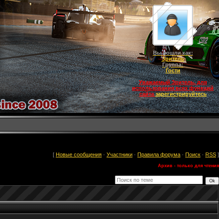
Вы вошли как:
Зритель
Группа:
Гости
Уважаемый Зритель, для
использования всех функций
сайта
зарегистрируйтесь
[
Новые сообщения
·
Участники
·
Правила форума
·
Поиск
·
RSS
]
Архив - только для чтения