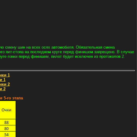
ную смену шин на всех осях автомобиля. Обязательная смена
ого пит-стопа на последнем круге перед финишем запрещено. В случае
руге гонки перед финишем, пилот будет исключен из протоколов 2
нки 1
и 1
нки 2
и 2
 5-го этапа