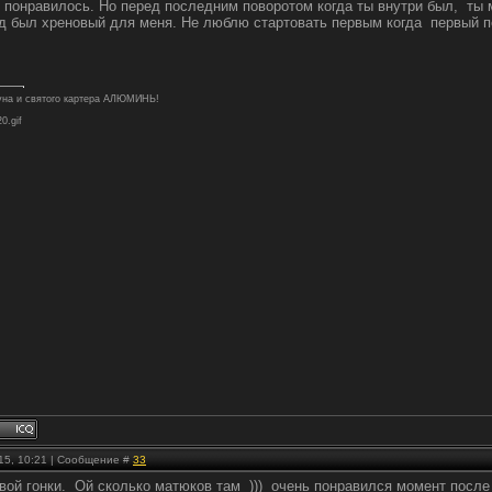
 понравилось. Но перед последним поворотом когда ты внутри был, ты м
д был хреновый для меня. Не люблю стартовать первым когда первый по
туна и святого картера АЛЮМИНЬ!
20.gif
.15, 10:21 | Сообщение #
33
ой гонки. Ой сколько матюков там ))) очень понравился момент после 