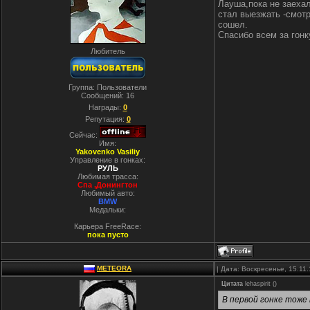
Лауша,пока не заехал
стал выезжать -смотр
сошел.
Спасибо всем за гонк
Любитель
Группа: Пользователи
Сообщений:
16
Награды:
0
Репутация:
0
Сейчас:
Имя:
Yakovenko Vasiliy
Управление в гонках:
РУЛЬ
Любимая трасса:
Спа ,Донингтон
Любимый авто:
BMW
Медальки:
Карьера FreeRace:
пока пусто
METEORA
| Дата: Воскресенье, 15.11
Цитата
lehaspirit
(
)
В первой гонке тоже 