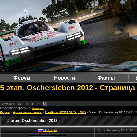
Форум
Новости
Файлы
5 этап. Oschersleben 2012 - Страница
3
Страница
3
из
3
«
1
2
Модератор форума:
lehaspirit
Форум
»
Архив чемпионатов
»
FreeRace BMW E46 Cup 2015
»
5 этап. Oschersleben 2012
(14.11.2
5 этап. Oschersleben 2012
GidrogeN
| Дата: Вторник, 10.11.15,