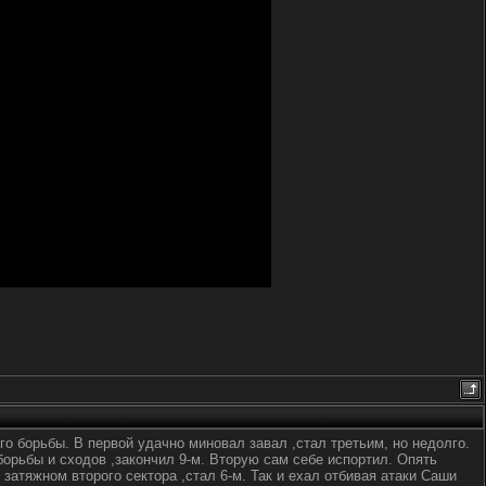
о борьбы. В первой удачно миновал завал ,стал третьим, но недолго.
борьбы и сходов ,закончил 9-м. Вторую сам себе испортил. Опять
атяжном второго сектора ,стал 6-м. Так и ехал отбивая атаки Саши