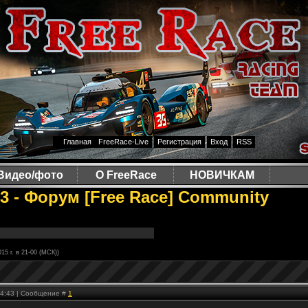
Главная
FreeRace-Live
Регистрация
Вход
RSS
Видео/фото
О FreeRace
НОВИЧКАМ
 3 - Форум [Free Race] Community
015 г. в 21-00 (МСК))
 14:43 | Сообщение #
1