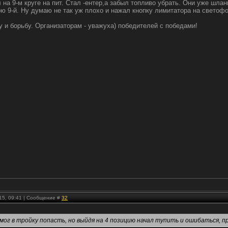
 на 9-м круге на пит. Стал -ентер,а забыл топливо убрать. Они уже шл
ю 9-й. Ну думаю не так уж плохо и нажал кнопку лимитатора на светофор
у и борьбу. Организаторам - уважуха) победителей с победами!
.15, 09:41 | Сообщение #
32
мог в тройку попасть, но выйдя на 4 позицию начал тупить и ошибаться, пр