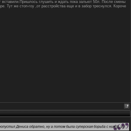
анг вставили.Пришлось глушить и ждать пока зальют 50л. После смены
е. Тут же стоп-гоу ,от расстройства еще и в забор треснулся. Короче
опустил Дениса обратно, ну а потом была суперская борьба с ним))) :ay: