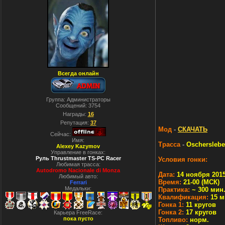
Всегда онлайн
Группа: Администраторы
Сообщений:
3754
Награды:
16
Репутация:
37
Мод
-
СКАЧАТЬ
Сейчас:
Имя:
Трасса
-
Oscherslebe
Alexey Kazymov
Управление в гонках:
Руль Thrustmaster TS-PC Racer
Условия гонки:
Любимая трасса:
Autodromo Nacionale di Monza
Дата:
14 ноября 2015
Любимый авто:
Время:
21-00 (МСК)
Ferrari
Медальки:
Практика:
~ 300 мин
Квалификация:
15 м
Гонка 1:
11 кругов
Гонка 2:
17 кругов
Карьера FreeRace:
пока пусто
Топливо:
норм.