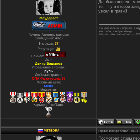
Да. было весело. мне
то. Ну а второй заез
уехал в гравий
Флудераст
Во имя кольца и поршня, ша
ем грибы, смотрю ковёр
Группа: Администраторы
http://smiles.dolf.ru/dolf_ru_10
Сообщений:
4928
Награды:
37
Репутация:
30
Сейчас:
Имя:
Денис Башилов
Управление в гонках:
руль
Любимая трасса:
СПА Франкошам 88
Любимый авто:
Miura
Медальки:
Карьера FreeRace:
METEORA
| Дата: Воскресенье, 15.11
Посмотрел стрим перв