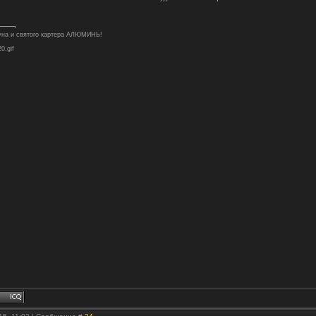
туна и святого картера АЛЮМИНЬ!
20.gif