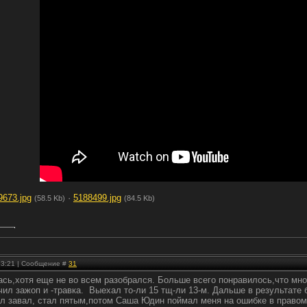
9673.jpg
·
5188499.jpg
(58.5 Kb)
(84.5 Kb)
 23:21 | Сообщение #
31
сь,хотя еще не во всем разобрался. Больше всего понравилось,что мног
ил зажоп и -травка. Выехал то-ли 15 тщ-ли 13-м. Дальше в результате 
л завал, стал пятым,потом Саша Юдин поймал меня на ошибке в правом з