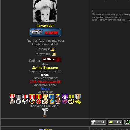
Во имя кольца и поршня, ша
ем грибы, смотрю ковёр
http://smiles.dolf.ru/dolf_ru_10
Флудераст
Группа: Администраторы
Сообщений:
4928
Награды:
37
Репутация:
30
Сейчас:
Имя:
Денис Башилов
Управление в гонках:
руль
Любимая трасса:
СПА Франкошам 88
Любимый авто:
Miura
Медальки:
Карьера FreeRace:
johny