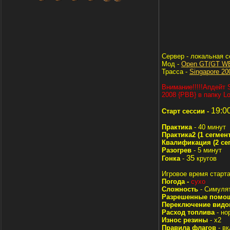
Cервер - локальная с
Мод -
Open GT(GT W
Трасса -
Singapore 20
Внимание!!!!!Апдейт 
2008 {PBB} в папку L
19:0
Старт сессии -
Практика
- 40 минут
Практика2 (1 сегмен
Квалификация (2 се
Разогрев
- 5 минут
35
Гонка
-
кругов
Игровое время старта
Погода -
сухо
Сложность
- Симуля
Разрешенные помо
Переключение видо
Расход топлива
- но
Износ резины
- x2
Правила флагов
- вк