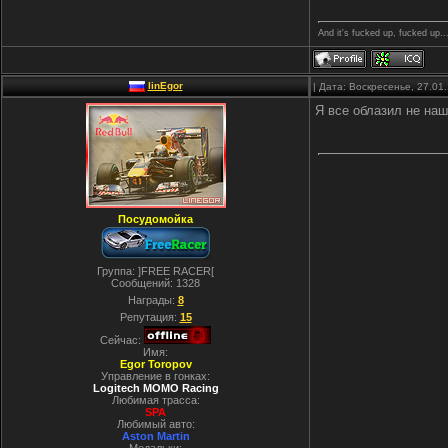
And it's fucked up, fucked up..
linEgor
| Дата: Воскресенье, 27.01
Я все облазил не наш
Посудомойка
Группа: ]FREE RACER[
Сообщений:
1328
Награды:
8
Репутация:
15
Сейчас:
Имя:
Egor Toropov
Управление в гонках:
Logitech MOMO Racing
Любимая трасса:
SPA
Любимый авто:
Aston Martin