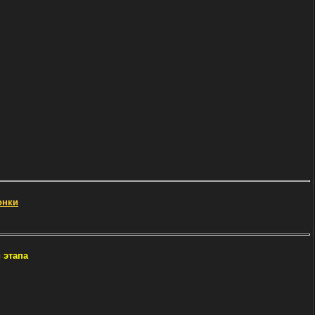
онки
 этапа