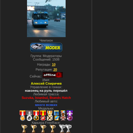
Чемпион
Группа: Модераторы
Сообщений:
1508
Награды:
10
Репутация:
20
Сейчас:
Имя:
Алексей Спиричев
Управление в гонках:
наконец на руль перешёл
Любимая трасса:
Suzuka, Istanbul, Вrands Hatch
Любимый авто:
много всяких
Медальки:
Карьера FreeRace: