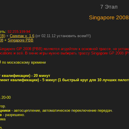
7 Этап
Singapore 2008
еть:
92.255.199.94
EB)
+
Скинпак v. 1.6
(от 02.11.12 установить всем!!!)
08
+
Singapore PBB
Singapore GP 2008 {PBB} является апдейтом к основной трассе, но устан
ocations и всё. В меню игры нужно выбирать трассу Singapore GP 2008 {P
0
по московскому времени
т квалификации) - 20 минут
гмент квалификации) - 5 минут (1 быстрый круг для 10 лучших пило
 20-00
тор.
щники
- автосцепление, автоматическое переключение передач.
в
- разрешено.
рма
л.