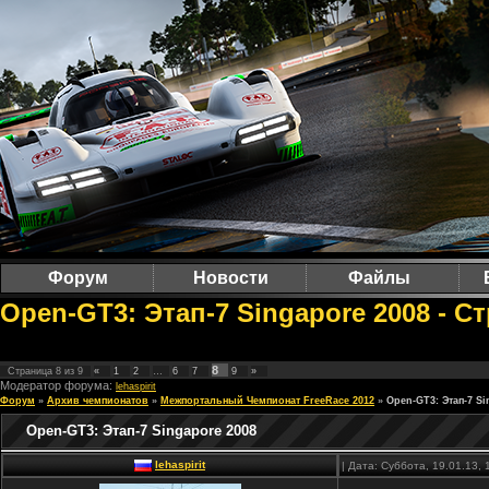
Форум
Новости
Файлы
Open-GT3: Этап-7 Singapore 2008 - С
8
Страница
8
из
9
«
1
2
…
6
7
9
»
Модератор форума:
lehaspirit
Форум
»
Архив чемпионатов
»
Межпортальный Чемпионат FreeRace 2012
»
Open-GT3: Этап-7 Si
Open-GT3: Этап-7 Singapore 2008
lehaspirit
| Дата: Суббота, 19.01.13,