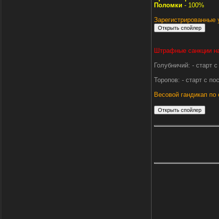
Поломки
- 100%
Зарегистрированные 
Штрафные санкции на
Голубничий: - старт 
Торопов: - старт с п
Весовой гандикап по 