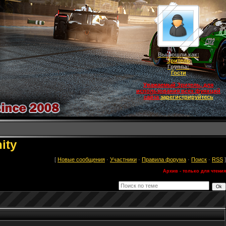
Вы вошли как:
Зритель
Группа:
Гости
Уважаемый Зритель, для
использования всех функций
сайта
зарегистрируйтесь
ity
[
Новые сообщения
·
Участники
·
Правила форума
·
Поиск
·
RSS
]
Архив - только для чтения