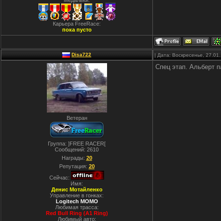
Медальки:
Карьера FreeRace:
пока пусто
Disa722
| Дата: Воскресенье, 27.01
Спец этап. Альберт п
Ветеран
Группа: ]FREE RACER[
Сообщений:
2610
Награды:
20
Репутация:
20
Сейчас:
Имя:
Денис Мотайленко
Управление в гонках:
Logitech MOMO
Любимая трасса:
Red Bull Ring (A1 Ring)
Любимый авто: