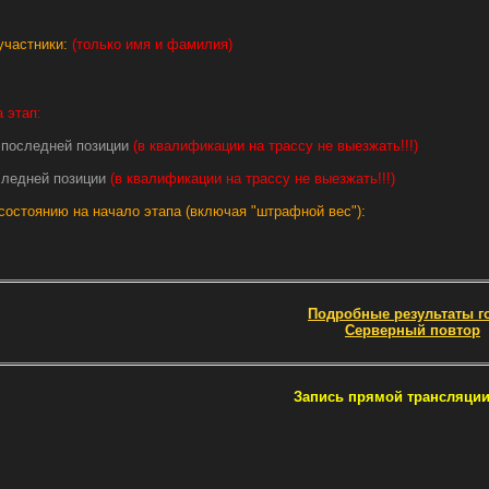
участники:
(только имя и фамилия)
 этап:
с последней позиции
(в квалификации на трассу не выезжать!!!)
оследней позиции
(в квалификации на трассу не выезжать!!!)
состоянию на начало этапа (включая "штрафной вес"):
Подробные результаты г
Серверный повтор
Запись прямой трансляции