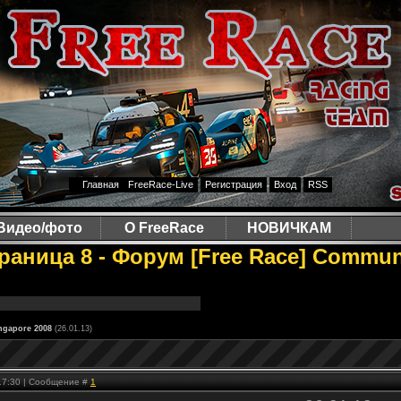
Главная
FreeRace-Live
Регистрация
Вход
RSS
Видео/фото
О FreeRace
НОВИЧКАМ
траница 8 - Форум [Free Race] Commun
ngapore 2008
(26.01.13)
 17:30 | Сообщение #
1