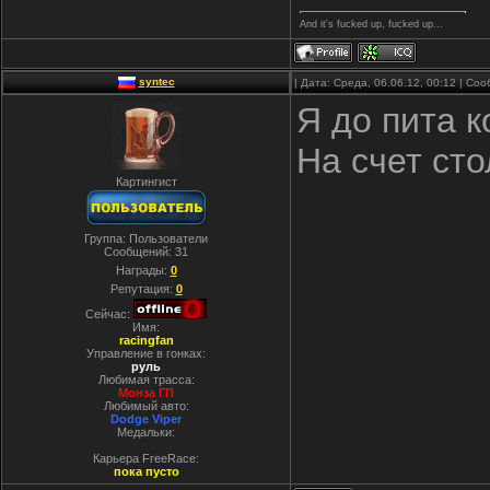
And it's fucked up, fucked up...
syntec
| Дата: Среда, 06.06.12, 00:12 | С
Я до пита к
На счет сто
Картингист
Группа: Пользователи
Сообщений:
31
Награды:
0
Репутация:
0
Сейчас:
Имя:
racingfan
Управление в гонках:
руль
Любимая трасса:
Монза ГП
Любимый авто:
Dodge Viper
Медальки:
Карьера FreeRace:
пока пусто