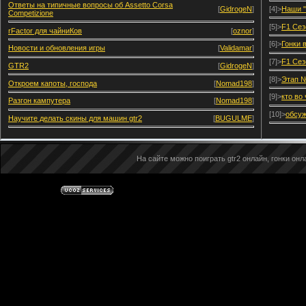
Ответы на типичные вопросы об Assetto Corsa
[
GidrogeN
]
[4]>
Наши "
Competizione
[5]>
F1 Сез
rFactor для чайниКов
[
oznor
]
[6]>
Гонки 
Новости и обновления игры
[
Validamar
]
[7]>
F1 Сез
GTR2
[
GidrogeN
]
[8]>
Этап №
Откроем капоты, господа
[
Nomad198
]
[9]>
кто во
Разгон кампутера
[
Nomad198
]
[10]>
обсуж
Научите делать скины для машин gtr2
[
BUGULME
]
На сайте можно поиграть gtr2 онлайн, гонки онла