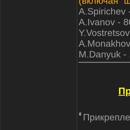
(включая "
A.Spirichev -
A.Ivanov - 8
Y.Vostretsov 
A.Monakhov 
M.Danyuk - 
Пр
Прикрепле