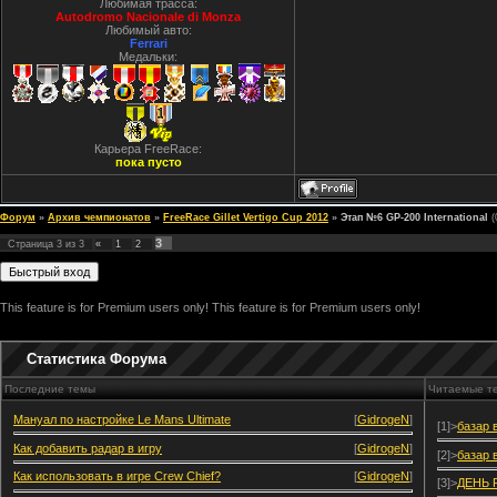
Любимая трасса:
Autodromo Nacionale di Monza
Любимый авто:
Ferrari
Медальки:
Карьера FreeRace:
пока пусто
Форум
»
Архив чемпионатов
»
FreeRace Gillet Vertigo Cup 2012
»
Этап №6 GP-200 International
(
3
Страница
3
из
3
«
1
2
This feature is for Premium users only!
This feature is for Premium users only!
Статистика Форума
Последние темы
Читаемые т
Мануал по настройке Le Mans Ultimate
[
GidrogeN
]
[1]>
базар 
Как добавить радар в игру
[
GidrogeN
]
[2]>
базар 
Как использовать в игре Crew Chief?
[
GidrogeN
]
[3]>
ДЕНЬ 