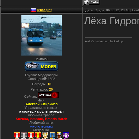
lehaspirit
| Дата: Среда, 06.06.12, 23:48 | С
Лёха Гидро
And it's fucked up, fucked up...
Чемпион
Группа: Модераторы
Сообщений:
1508
Награды:
10
Репутация:
20
Сейчас:
Имя:
Алексей Спиричев
Управление в гонках:
наконец на руль перешёл
Любимая трасса:
Suzuka, Istanbul, Вrands Hatch
Любимый авто:
много всяких
Медальки: