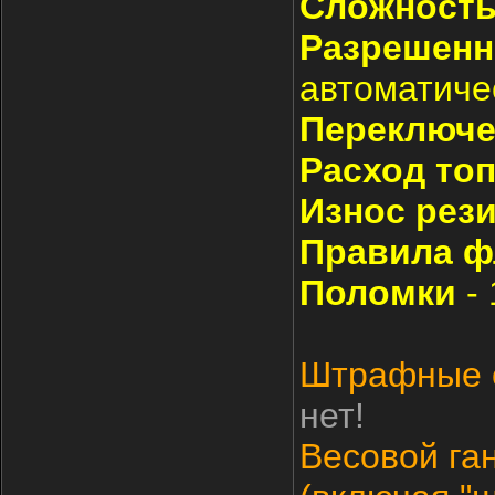
Сложност
Разрешен
автоматиче
Переключе
Расход то
Износ рез
Правила ф
Поломки
-
Штрафные с
нет!
Весовой га