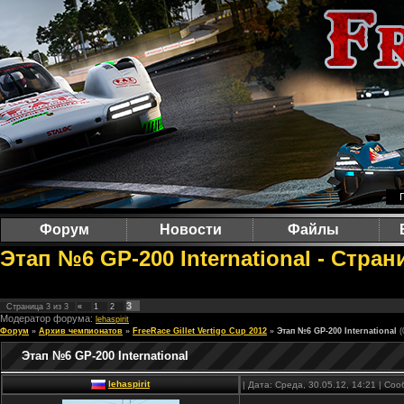
Форум
Новости
Файлы
Этап №6 GP-200 International - Стран
3
Страница
3
из
3
«
1
2
Модератор форума:
lehaspirit
Форум
»
Архив чемпионатов
»
FreeRace Gillet Vertigo Cup 2012
»
Этап №6 GP-200 International
(
Этап №6 GP-200 International
lehaspirit
| Дата: Среда, 30.05.12, 14:21 | С