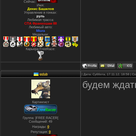
Сейчас:
Имя:
Денис Башилов
Управление в гонках:
руль
Любимая трасса:
СПА Франкошам 88
Любимый авто:
Miura
Медальки:
Карьера FreeRace:
golub
| Дата: Суббота, 17.11.12, 18:58 | 
будем ждат
Картингист
Группа: ]FREE RACER[
Сообщений:
49
Награды:
0
Репутация:
0