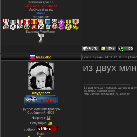
Любимая трасса:
СПА Франкошам 88
Любимый авто:
Miura
Медальки:
Карьера FreeRace:
METEORA
| Дата: Среда, 14.11.12, 00:05 | Со
из двух мин
Во имя кольца и поршня, шатуна и свя
ем грибы, смотрю ковёр
Флудераст
http://smiles.dolf.ru/dolf_ru_1020.gif
Группа: Администраторы
Сообщений:
4928
Награды:
37
Репутация:
30
Сейчас:
Имя: