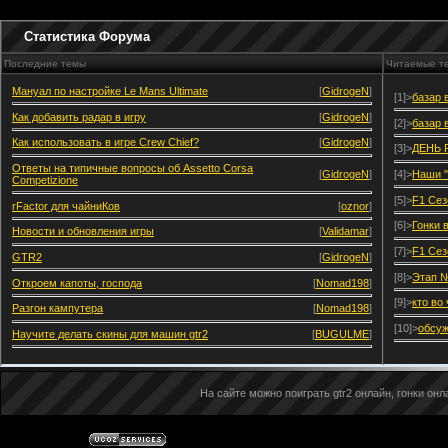
Статистика Форума
Последние темы
Читаемые т
Мануал по настройке Le Mans Ultimate
[
GidrogeN
]
[1]>
базар 
Как добавить радар в игру
[
GidrogeN
]
[2]>
базар 
Как использовать в игре Crew Chief?
[
GidrogeN
]
[3]>
ДЕНЬ 
Ответы на типичные вопросы об Assetto Corsa
[
GidrogeN
]
[4]>
Наши "
Competizione
[5]>
F1 Сез
rFactor для чайниКов
[
oznor
]
[6]>
Гонки 
Новости и обновления игры
[
Validamar
]
[7]>
F1 Сез
GTR2
[
GidrogeN
]
[8]>
Этап №
Откроем капоты, господа
[
Nomad198
]
[9]>
кто во
Разгон кампутера
[
Nomad198
]
[10]>
обсуж
Научите делать скины для машин gtr2
[
BUGULME
]
На сайте можно поиграть gtr2 онлайн, гонки онла