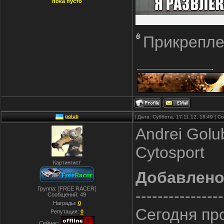
пока пусто
Прикрепле
golub
| Дата: Суббота, 17.11.12, 18:49 | 
Andrei Gol
Cytosport
Картингист
Добавлен
Группа: ]FREE RACER[
----------------
Сообщений:
49
Награды:
0
Сегодня пр
Репутация:
0
Сейчас: