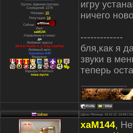
игру устана
Группа: Администраторы
Сообщений:
2278
ничего нов
Награды:
15
Репутация:
14
Сейчас:
Имя:
xaM144
-------------
Управление в гонках:
да
Любимая трасса:
бля,как я д
69-6-6-Tracks v. 2_0 by LkwFan
Любимый авто:
Ауккфкш А40
звуки в мен
Медальки:
теперь оста
Карьера FreeRace:
пока пусто
linEgor
| Дата: Пятница, 16.11.12, 14:05 | 
xaM144
,
Нет