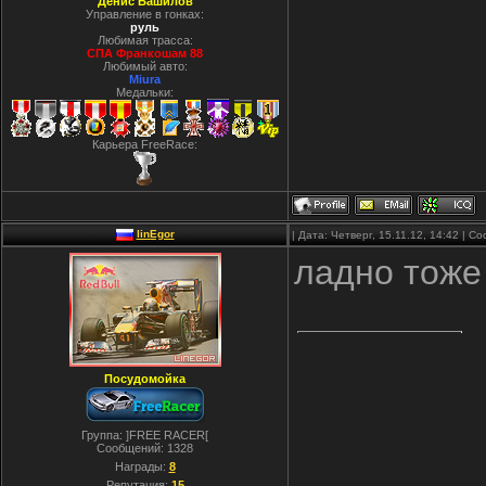
Денис Башилов
Управление в гонках:
руль
Любимая трасса:
СПА Франкошам 88
Любимый авто:
Miura
Медальки:
Карьера FreeRace:
linEgor
| Дата: Четверг, 15.11.12, 14:42 | 
ладно тоже 
Посудомойка
Группа: ]FREE RACER[
Сообщений:
1328
Награды:
8
Репутация:
15