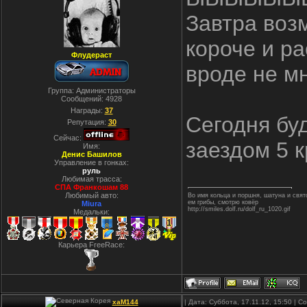
Завтра воз
короче и ра
Флудераст
вроде не м
Группа: Администраторы
Сообщений:
4928
Награды:
37
Сегодня буд
Репутация:
30
Сейчас:
заездом 5 к
Имя:
Денис Башилов
Управление в гонках:
руль
Любимая трасса:
СПА Франкошам 88
Любимый авто:
Во имя кольца и поршня, шатуна и свя
ем грибы, смотрю ковёр
Miura
http://smiles.dolf.ru/dolf_ru_1020.gif
Медальки:
Карьера FreeRace:
xaM144
| Дата: Суббота, 17.11.12, 15:50 | 