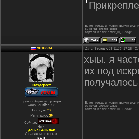
Прикрепле
Во имя кольца и поршня, шатуна и свя
ем грибы, смотрю ковёр
http://smiles.dolf.ru/dolf_ru_1020.gif
METEORA
| Дата: Вторник, 13.11.12, 17:28 | 
хыы. я час
их под искр
получалось
Флудераст
Группа: Администраторы
Во имя кольца и поршня, шатуна и свя
Сообщений:
4928
ем грибы, смотрю ковёр
http://smiles.dolf.ru/dolf_ru_1020.gif
Награды:
37
Репутация:
30
Сейчас:
Имя:
Денис Башилов
Управление в гонках:
руль