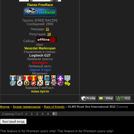
Папик FreeRace
Группа: ]FREE RACER[
Сообщений:
2890
Награды:
11
Репутация:
18
Сейчас:
Имя:
Varazdat Markosyan
Управление в гонках:
Logitech G27
Любимая трасса:
Interlagos
Любимый авто:
Jaguar S type
Медальки:
Карьера FreeRace:
пока пусто
Форум
»
Архив чемпионатов
»
Race of friends
»
ALMS Road One International 2012
(Гоночка)
5
Страница
5
из
5
«
1
2
3
4
This feature is for Premium users only!
This feature is for Premium users only!