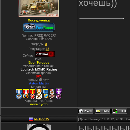
хочешь))
Посудомойка
Группа: ]FREE RACER[
Сообщений:
1328
Награды:
8
Репутация:
15
Сейчас:
Имя:
Egor Toropov
Управление в гонках:
Logitech MOMO Racing
Любимая трасса:
SPA
Любимый авто:
Aston Martin
Медальки:
Карьера FreeRace:
пока пусто
METEORA
| Дата: Пятница, 16.11.12, 20:30 | 
ЫЫЫЫЫЫЫЫ