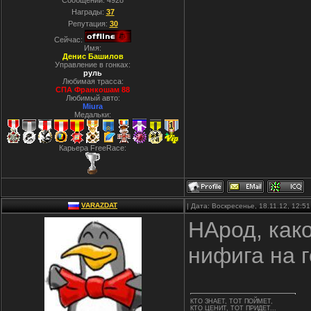
Сообщений:
4928
Награды:
37
Репутация:
30
Сейчас:
Имя:
Денис Башилов
Управление в гонках:
руль
Любимая трасса:
СПА Франкошам 88
Любимый авто:
Miura
Медальки:
Карьера FreeRace:
VARAZDAT
| Дата: Воскресенье, 18.11.12, 12:
НАрод, како
нифига на 
КТО ЗНАЕТ, ТОТ ПОЙМЕТ,
КТО ЦЕНИТ, ТОТ ПРИДЕТ...