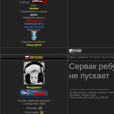
Сейчас:
Имя:
Andrei
Управление в гонках:
руль
Любимая трасса:
Silverstone
Любимый авто:
шкода суперб
Медальки:
Карьера FreeRace:
пока пусто
METEORA
| Дата: Суббота, 17.11.12, 19:12 | 
Сервак ребу
не пускает
Флудераст
Во имя кольца и поршня, шатуна и свя
ем грибы, смотрю ковёр
http://smiles.dolf.ru/dolf_ru_1020.gif
Группа: Администраторы
Сообщений:
4928
Награды:
37
Репутация:
30