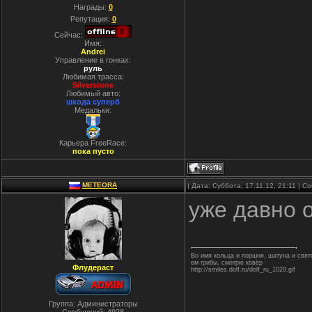
Награды:
0
Репутация:
0
Сейчас:
Имя:
Andrei
Управление в гонках:
руль
Любимая трасса:
Silverstone
Любимый авто:
шкода суперб
Медальки:
Карьера FreeRace:
пока пусто
METEORA
| Дата: Суббота, 17.11.12, 21:11 | 
уже давно о
Во имя кольца и поршня, шатуна и свя
ем грибы, смотрю ковёр
Флудераст
http://smiles.dolf.ru/dolf_ru_1020.gif
Группа: Администраторы