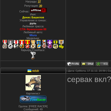
Награды:
37
Репутация:
30
Сейчас:
Имя:
Денис Башилов
Управление в гонках:
руль
Любимая трасса:
СПА Франкошам 88
Любимый авто:
Miura
Медальки:
Карьера FreeRace:
golub
| Дата: Суббота, 17.11.12, 20:59 | 
сервак вкл
Картингист
Группа: ]FREE RACER[
Сообщений:
49