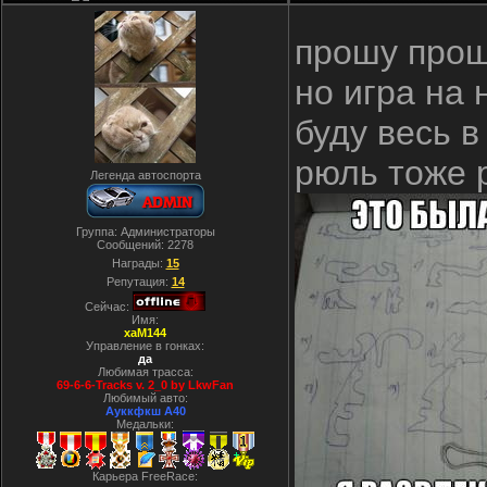
прошу прощ
но игра на
буду весь в
рюль тоже 
Легенда автоспорта
Группа: Администраторы
Сообщений:
2278
Награды:
15
Репутация:
14
Сейчас:
Имя:
xaM144
Управление в гонках:
да
Любимая трасса:
69-6-6-Tracks v. 2_0 by LkwFan
Любимый авто:
Ауккфкш А40
Медальки:
Карьера FreeRace: