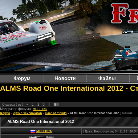
Форум
Новости
Файлы
ALMS Road One International 2012 - 
5
Страница
5
из
5
«
1
2
3
4
Модератор форума:
METEORA
Форум
»
Архив чемпионатов
»
Race of friends
»
ALMS Road One International 2012
(Гоночка)
ALMS Road One International 2012
METEORA
| Дата: Воскресенье, 04.11.12, 20: