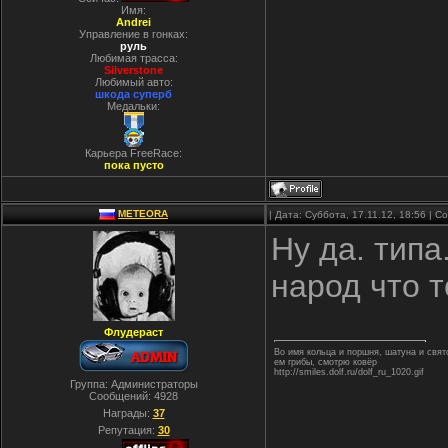
Имя:
Andrei
Управление в гонках:
руль
Любимая трасса:
Silverstone
Любимый авто:
шкода суперб
Медальки:
Карьера FreeRace:
пока пусто
METEORA
| Дата: Суббота, 17.11.12, 18:56 | 
Ну да. типа
народ что т
Флудераст
Во имя кольца и поршня, шатуна и свя
ем грибы, смотрю ковёр
http://smiles.dolf.ru/dolf_ru_1020.gif
Группа: Администраторы
Сообщений:
4928
Награды:
37
Репутация:
30