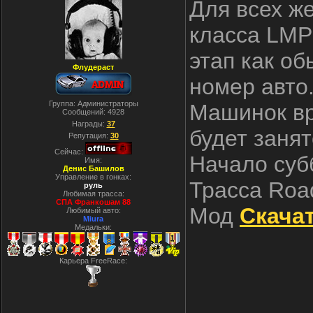
Для всех ж
класса LMP
этап как о
Флудераст
номер авто
Группа: Администраторы
Машинок вр
Сообщений:
4928
Награды:
37
будет занят
Репутация:
30
Сейчас:
Начало суб
Имя:
Денис Башилов
Управление в гонках:
Трасса Road
руль
Любимая трасса:
СПА Франкошам 88
Мод
Скача
Любимый авто:
Miura
Медальки:
Карьера FreeRace: