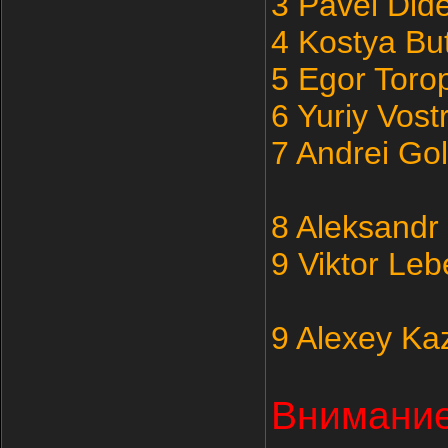
3 Pavel Di
4 Kostya Bu
5 Egor Tor
6 Yuriy Vos
7 Andrei Go
8 Aleksandr
9 Viktor Le
9 Alexey Ka
Внимание