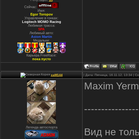
Сейчас:
Имя:
Egor Toropov
Управление в гонках:
Logitech MOMO Racing
Любимая трасса:
SPA
Любимый авто:
Aston Martin
Медальки:
Карьера FreeRace:
пока пусто
xaM144
| Дата: Пятница, 16.11.12, 13:34 | 
Maxim Yermo
----------------
Легенда автоспорта
Вид не тол