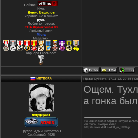
Сейчас:
Имя:
Денис Башилов
Управление в гонках:
руль
Любимая трасса:
СПА Франкошам 88
Любимый авто:
Miura
Медальки:
Карьера FreeRace:
METEORA
| Дата: Суббота, 17.11.12, 20:45 | 
Ощем. Тухля
а гонка бы
Флудераст
Во имя кольца и поршня, шатуна и свя
ем грибы, смотрю ковёр
http://smiles.dolf.ru/dolf_ru_1020.gif
Группа: Администраторы
Сообщений:
4928