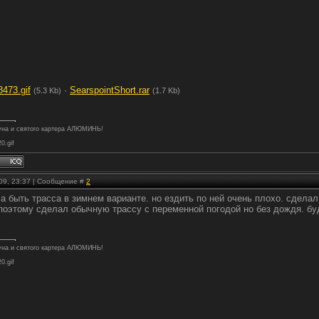
8473.gif
·
SearspointShort.rar
(5.3 Kb)
(1.7 Kb)
туна и святого картера АЛЮМИНЬ!
20.gif
.09, 23:37 | Сообщение #
2
 быть трасса в зимнем варианте. но ездить по ней очень плохо. сделал
 поэтому сделал обычную трассу с переменной погодой но без дождя. бу
туна и святого картера АЛЮМИНЬ!
20.gif