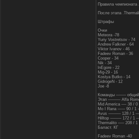
Правила чемпионата 
После этапа .Thermali
Штрафы
Очки
Meteora -78
Yuriy Vostretsov - 74
Andrew Falkner - 64
Viktor Ivanov - 46
Fadeev Roman - 36
Cooper - 34
Nik - 34
lnEgore - 22
Mig-29 - 16
Kostya Butko - 14
GidrogeN - 12
Joe -8
Команды -------- общий
Этап ---------- Alfa Rom
Mid America ---- 38 / 0 ---
Mo I Rana ------ 90 / 1 ---
Avus ---------- 128 / 1 ----
Hilltop --------- 172 / 1 ---
Thermalito ----- 208 / 1 --
Баласт. КГ
Fadeev Roman -40