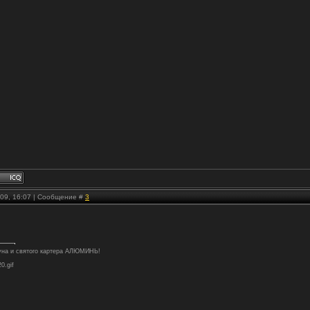
.09, 16:07 | Сообщение #
3
туна и святого картера АЛЮМИНЬ!
20.gif