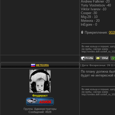
Andrew Falkner -20
Yuriy Vostretsov -40
Viktor Ivanov -10
Cooper -30
Mig-29 - 10
Meteora - 20
lnEgore - 0
Прикрепления:
002
Во имя кольца и поршня, ша
ем грибы, смотрю ковёр
http://smiles.dolf.ru/dolf_ru_10
METEORA
| Дата: Воскресенье, 29.11
По плану должна была
будет не интересной
Во имя кольца и поршня, ша
ем грибы, смотрю ковёр
http://smiles.dolf.ru/dolf_ru_10
Флудераст
Группа: Администраторы
Сообщений:
4928