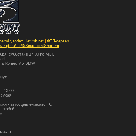
narod.yandex
|
letitbit.net
|
ФТП-сервер
://fr-gtr.ru/_fr/3/SearspointShort.rar
бря (суббота) в 17.00 по МСК
ort
Alfa Romeo VS BMW
инут
 - 13-00
(сухая)
.
ки - автосцепление.авс.TC
- любой
рм
.
 места