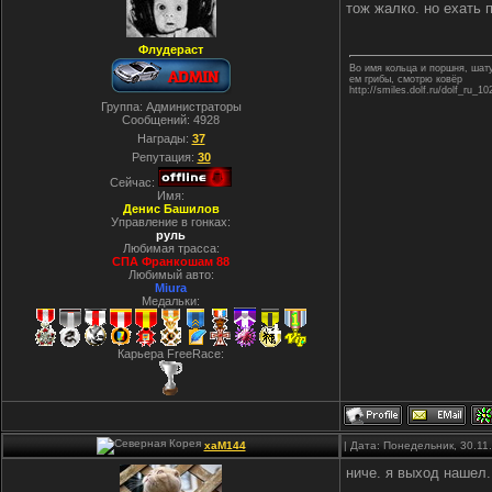
тож жалко. но ехать п
Флудераст
Во имя кольца и поршня, ша
ем грибы, смотрю ковёр
http://smiles.dolf.ru/dolf_ru_10
Группа: Администраторы
Сообщений:
4928
Награды:
37
Репутация:
30
Сейчас:
Имя:
Денис Башилов
Управление в гонках:
руль
Любимая трасса:
СПА Франкошам 88
Любимый авто:
Miura
Медальки:
Карьера FreeRace:
xaM144
| Дата: Понедельник, 30.11
ниче. я выход нашел.