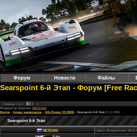
Форум
Новости
Файлы
Searspoint 6-й Этап - Форум [Free Ra
1
Страница
1
из
2
2
»
Модератор форума:
METEORA
Форум
»
Архив чемпионатов
»
Alfa Romeo VS BMW
»
Searspoint 6-й Этап
(5,12,2009)
Searspoint 6-й Этап
METEORA
| Дата: Воскресенье, 29.11