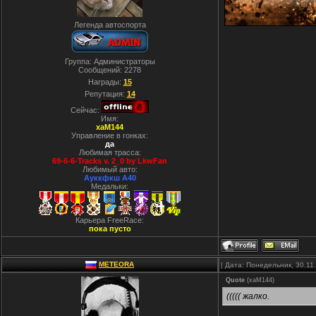
Легенда автоспорта
Группа: Администраторы
Сообщений:
2278
Награды:
15
Репутация:
14
Сейчас:
Имя:
xaM144
Управление в гонках:
да
Любимая трасса:
69-6-6-Tracks v. 2_0 by LkwFan
Любимый авто:
Ауккфкш А40
Медальки:
Карьера FreeRace:
пока пусто
METEORA
| Дата: Понедельник, 30.11
Quote
(
xaM144
)
((((( жалко.