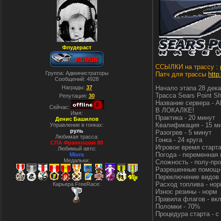
Флудераст
ССЫЛКИ на трассу :
Группа: Администраторы
Патч для трассы
http
Сообщений:
4928
Награды:
37
Начало этапа 28 дека
Трасса Sears Point Sh
Репутация:
30
Название сервера - 
Сейчас:
В ЛОКАЛКЕ!
Имя:
Практика - 20 минут
Денис Башилов
Квалификация - 15 м
Управление в гонках:
руль
Разогрев - 5 минут
Любимая трасса:
Гонка - 24 круга
СПА Франкошам 88
Игровое время старта
Любимый авто:
Погода - переменная 
Miura
Медальки:
Сложность - полу-про
Разрешенные помощни
Переключение видов 
Расход топлива - но
Карьера FreeRace:
Износ резины - норм
Правила флагов - вкл
Поломки - 70%
Процедура старта - с