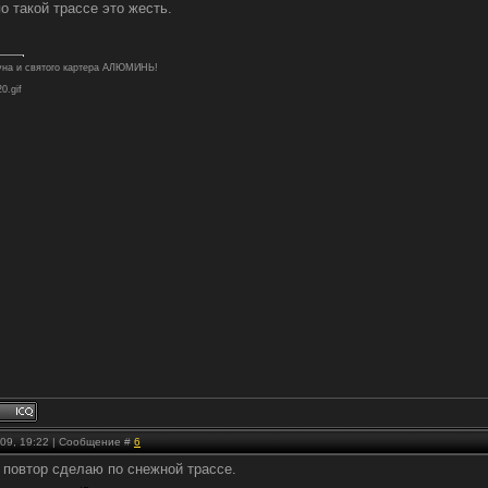
о такой трассе это жесть.
туна и святого картера АЛЮМИНЬ!
20.gif
.09, 19:22 | Сообщение #
6
 повтор сделаю по снежной трассе.