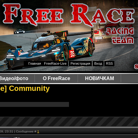
Главная
FreeRace-Live
Регистрация
Вход
RSS
Видео/фото
О FreeRace
НОВИЧКАМ
ce] Community
.09, 23:31 | Сообщение #
1