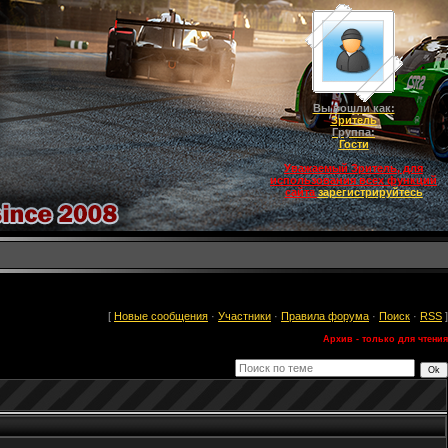
Вы вошли как:
Зритель
Группа:
Гости
Уважаемый Зритель, для
использования всех функций
сайта
зарегистрируйтесь
[
Новые сообщения
·
Участники
·
Правила форума
·
Поиск
·
RSS
]
Архив - только для чтения