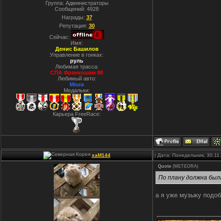
Группа: Администраторы
Сообщений:
4928
Награды:
37
Репутация:
30
Сейчас:
Имя:
Денис Башилов
Управление в гонках:
руль
Любимая трасса:
СПА Франкошам 88
Любимый авто:
Miura
Медальки:
Карьера FreeRace:
xaM144
| Дата: Понедельник, 30.11
Quote
(
METEORA
)
По плану должна была
а я уже музыку подобр