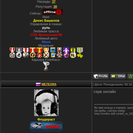
Награды:
37
Репутация:
30
Сейчас:
Имя:
Денис Башилов
Управление в гонках:
руль
Любимая трасса:
СПА Франкошам 88
Любимый авто:
Miura
Медальки:
Карьера FreeRace:
METEORA
| Дата: Понедельник, 30.11
серв онлайн
Во имя кольца и поршня, ша
ем грибы, смотрю ковёр
http://smiles.dolf.ru/dolf_ru_10
Флудераст