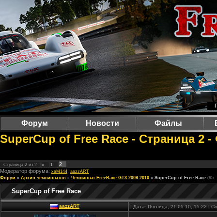
Форум
Новости
Файлы
SuperCup of Free Race - Страница 2 
2
Страница
2
из
2
«
1
Модератор форума:
,
xaM144
aazzART
Форум
»
Архив чемпионатов
»
Чемпионат FreeRace GT3 2009-2010
»
SuperCup of Free Race
(#5 
SuperCup of Free Race
aazzART
| Дата: Пятница, 21.05.10, 15:22 |