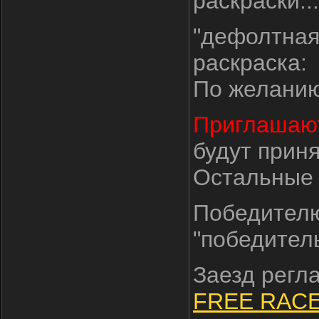
раскраски...
"дефолтная
раскраска:
По желанию
Приглашают
будут прин
Остальные 
Победителю
"победител
Заезд регл
FREE RAC