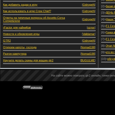
Как добавить радар в игру
[
GidrogeN
]
[2]>
базар 
Как использовать в игре Crew Chief?
[
GidrogeN
]
[3]>
ДЕНЬ 
Ответы на типичные вопросы об Assetto Corsa
[
GidrogeN
]
[4]>
Наши "
Competizione
[5]>
F1 Сез
rFactor для чайниКов
[
oznor
]
[6]>
Гонки 
Новости и обновления игры
[
Validamar
]
[7]>
F1 Сез
GTR2
[
GidrogeN
]
[8]>
Этап №
Откроем капоты, господа
[
Nomad198
]
[9]>
кто во
Разгон кампутера
[
Nomad198
]
[10]>
обсуж
Научите делать скины для машин gtr2
[
BUGULME
]
На сайте можно поиграть gtr2 онлайн, гонки онла