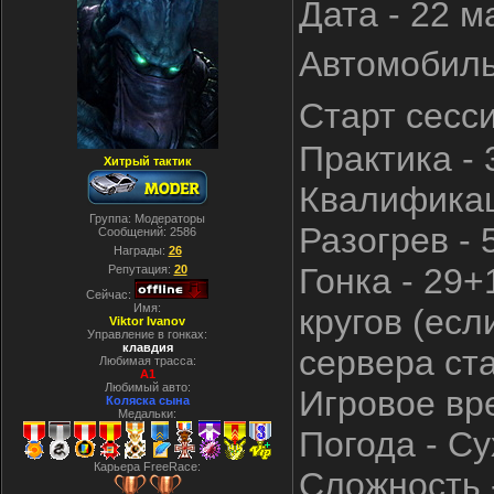
Дата - 22 м
Автомобиль
Старт сесс
Практика - 
Хитрый тактик
Квалификац
Группа: Модераторы
Разогрев - 
Сообщений:
2586
Награды:
26
Гонка - 29+
Репутация:
20
Сейчас:
Имя:
кругов (есл
Viktor Ivanov
Управление в гонках:
клавдия
сервера ста
Любимая трасса:
A1
Любимый авто:
Игровое вре
Коляска сына
Медальки:
Погода - Су
Карьера FreeRace:
Сложность -