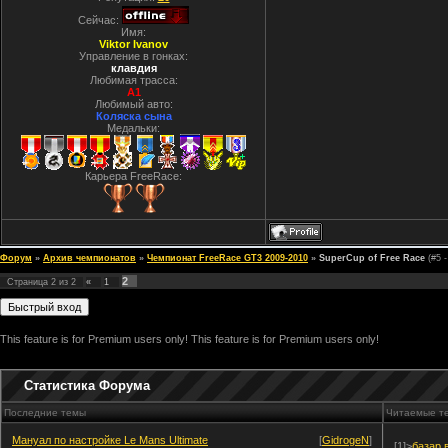
Сейчас:
Имя:
Viktor Ivanov
Управление в гонках:
клавдия
Любимая трасса:
A1
Любимый авто:
Коляска сына
Медальки:
Карьера FreeRace:
Форум
»
Архив чемпионатов
»
Чемпионат FreeRace GT3 2009-2010
»
SuperCup of Free Race
(#5 
2
Страница
2
из
2
«
1
This feature is for Premium users only!
This feature is for Premium users only!
Статистика Форума
Последние темы
Читаемые т
Мануал по настройке Le Mans Ultimate
[
GidrogeN
]
[1]>
базар 