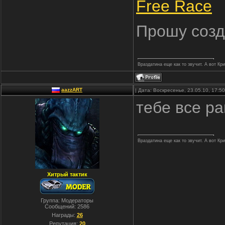
Free Race
Прошу созд
Враздатина еще как то звучит. А вот Кр
aazzART
| Дата: Воскресенье, 23.05.10, 17:
тебе все ра
Враздатина еще как то звучит. А вот Кр
Хитрый тактик
Группа: Модераторы
Сообщений:
2586
Награды:
26
Репутация:
20