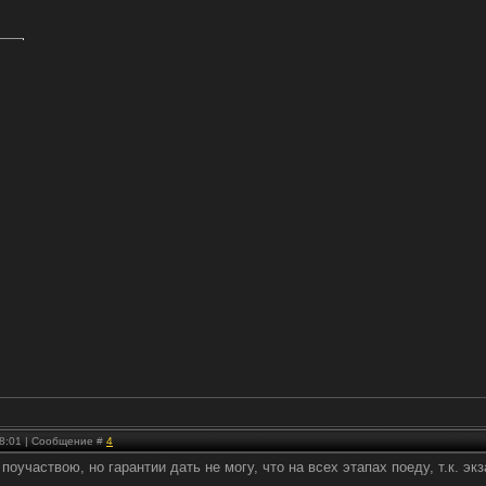
 18:01 | Сообщение #
4
поучаствою, но гарантии дать не могу, что на всех этапах поеду, т.к. эк