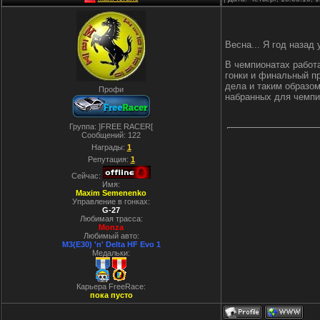
Весна... Я год назад
В чемпионатах работа
гонки и финальный пр
дела и таким образом
Профи
набранных для чемпио
Группа: ]FREE RACER[
Сообщений:
122
Награды:
1
Репутация:
1
Сейчас:
Имя:
Maxim Semenenko
Управление в гонках:
G-27
Любимая трасса:
Monza
Любимый авто:
M3(E30) 'n' Delta HF Evo 1
Медальки:
Карьера FreeRace:
пока пусто