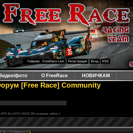
Главная
FreeRace-Live
Регистрация
Вход
RSS
Видео/фото
О FreeRace
НОВИЧКАМ
орум [Free Race] Community
7-GTR Evo-STCC-RACE ON на разных сайтах.)
 16:48 | Сообщение #
1