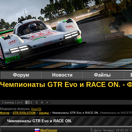
Форум
Новости
Файлы
Чемпионаты GTR Evo и RACE ON. - Ф
1
Страница
1
из
4
2
3
4
»
Модератор форума:
Disa722
Форум
»
GTR EVOLUTION
»
Заезды
»
Чемпионаты GTR Evo и RACE ON.
(Чемпионаты по RACE'0
Чемпионаты GTR Evo и RACE ON.
MaxFiorano
| Дата: Четверг, 18.03.10,