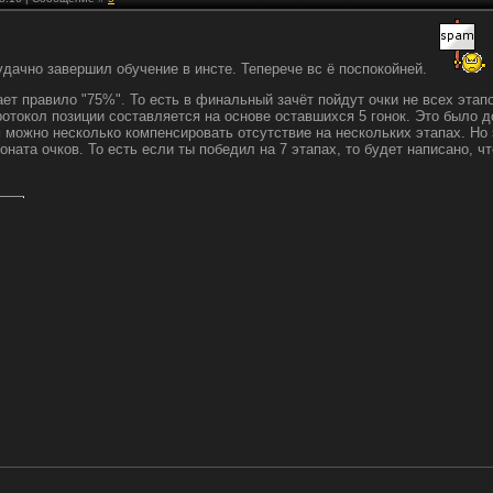
 удачно завершил обучение в инсте. Теперече вс ё поспокойней.
ет правило "75%". То есть в финальный зачёт пойдут очки не всех этап
отокол позиции составляется на основе оставшихся 5 гонок. Это было до
 можно несколько компенсировать отсутствие на нескольких этапах. Но э
ната очков. То есть если ты победил на 7 этапах, то будет написано, чт