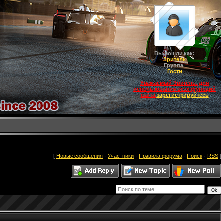
Вы вошли как:
Зритель
Группа:
Гости
Уважаемый Зритель, для
использования всех функций
сайта
зарегистрируйтесь
[
Новые сообщения
·
Участники
·
Правила форума
·
Поиск
·
RSS
]