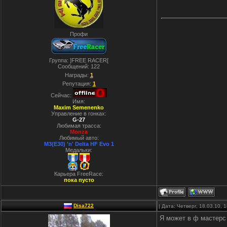
Профи
Группа: ]FREE RACER[
Сообщений:
122
Награды:
1
Репутация:
1
Сейчас:
Имя:
Maxim Semenenko
Управление в гонках:
G-27
Любимая трасса:
Monza
Любимый авто:
M3(E30) 'n' Delta HF Evo 1
Медальки:
Карьера FreeRace:
пока пусто
Disa722
| Дата: Четверг, 18.03.10,
Я может в ф мастерс 