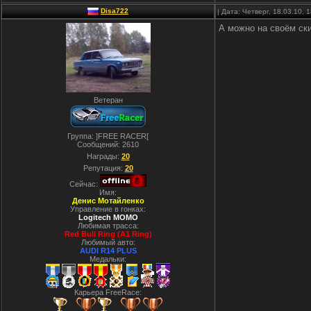
Disa722
| Дата: Четверг, 18.03.10,
А можно на своём ски
Ветеран
Группа: ]FREE RACER[
Сообщений:
2610
Награды:
20
Репутация:
20
Сейчас:
Имя:
Денис Мотайленко
Управление в гонках:
Logitech MOMO
Любимая трасса:
Red Bull Ring (A1 Ring)
Любимый авто:
AUDI R14 PLUS
Медальки:
Карьера FreeRace: