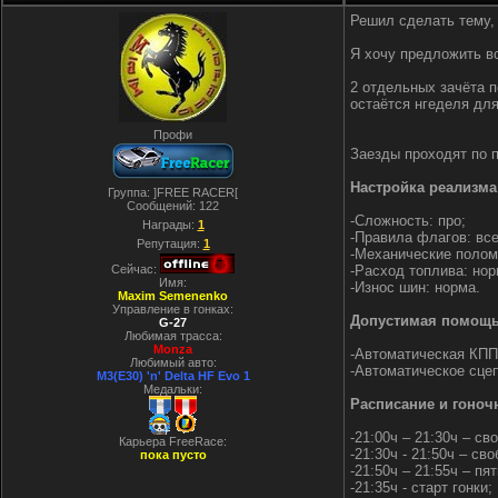
Решил сделать тему, 
Я хочу предложить в
2 отдельных зачёта п
остаётся нгеделя для
Профи
Заезды проходят по п
Настройка реализма
Группа: ]FREE RACER[
Сообщений:
122
-Сложность: про;
Награды:
1
-Правила флагов: все
Репутация:
1
-Механические полом
Сейчас:
-Расход топлива: нор
Имя:
-Износ шин: норма.
Maxim Semenenko
Управление в гонках:
Допустимая помощь
G-27
Любимая трасса:
Monza
-Автоматическая КПП
Любимый авто:
-Автоматическое сце
M3(E30) 'n' Delta HF Evo 1
Медальки:
Расписание и гоноч
-21:00ч – 21:30ч – св
Карьера FreeRace:
-21:30ч - 21:50ч – с
пока пусто
-21:50ч – 21:55ч – п
-21:35ч - старт гонки;