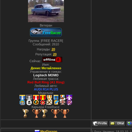
Ветеран
Группа: ]FREE RACER[
Сообщений:
2610
Награды:
20
Репутация:
20
Сейчас:
Имя:
Денис Мотайленко
Управление в гонках:
Logitech MOMO
Любимая трасса:
Red Bull Ring (A1 Ring)
Любимый авто:
AUDI R14 PLUS
Медальки:
Карьера FreeRace:
MaxFiorano
| Дата: Четверг, 18.03.10,