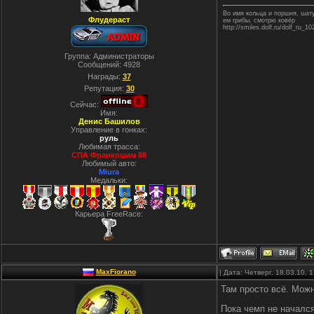
Во имя кольца и поршня, ша
Флудераст
ем грибы, смотрю ковёр
http://smiles.dolf.ru/dolf_ru_10
Группа: Администраторы
Сообщений:
4928
Награды:
37
Репутация:
30
Сейчас:
Имя:
Денис Башилов
Управление в гонках:
руль
Любимая трасса:
СПА Франкошам 88
Любимый авто:
Miura
Медальки:
Карьера FreeRace:
MaxFiorano
| Дата: Четверг, 18.03.10,
Там просто всё. Можн
Пока чемп не начался