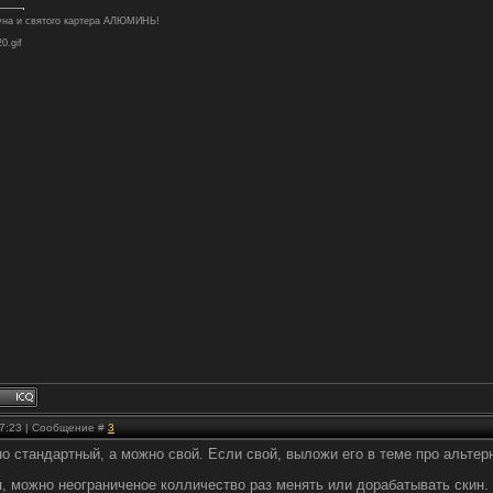
туна и святого картера АЛЮМИНЬ!
20.gif
 17:23 | Сообщение #
3
о стандартный, а можно свой. Если свой, выложи его в теме про альтерна
, можно неограниченое колличество раз менять или дорабатывать скин. 