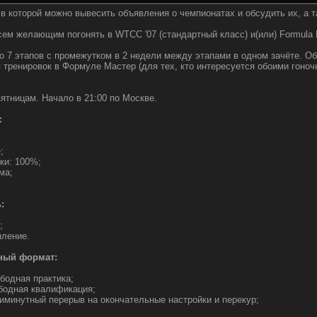
в которой можно вывесить объявления о чемпионатах и обсудить их, а т
сем желающим погонять в WTCC '07 (стандартный класс) и(или) Formula
о 7 этапов с промежутком в 2 недели между этапами в одном зачёте. Оба
 тренировок в Формуле Мастер (для тех, кто интересуется обоими гоноч
ятницам. Начало в 21:00 по Москве.
:
;
ки: 100%;
ма;
:
;
пление.
ный формат:
ободная практика;
вободная квалификация;
ятиминутный перерыв на окончательные настройки и перекур;