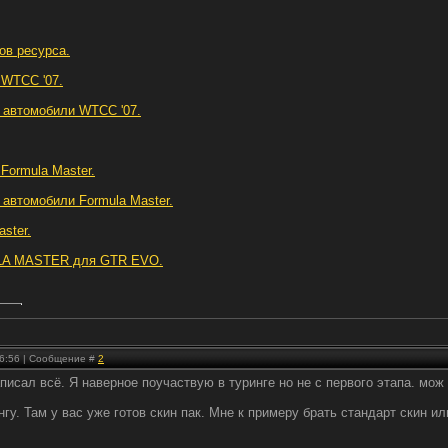
ов ресурса.
 WTCC '07.
 автомобили WTCC '07.
Formula Master.
 автомобили Formula Master.
ster.
LA MASTER для GTR EVO.
 16:56 | Сообщение #
2
писал всё. Я наверное поучаствую в туринге но не с первого этапа. мож
нгу. Там у вас уже готов скин пак. Мне к примеру брать стандарт скин и