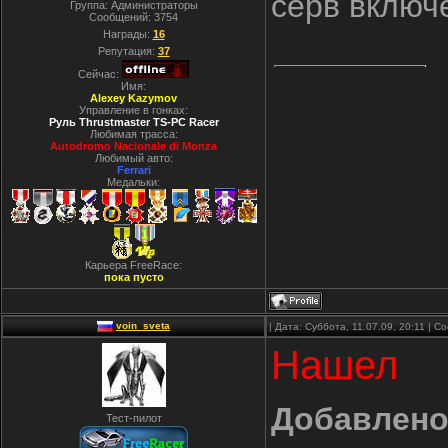
серв включ
Группа: Администраторы
Сообщений:
3754
Награды:
16
Репутация:
37
Сейчас:
Имя:
Alexey Kazymov
Управление в гонках:
Руль Thrustmaster TS-PC Racer
Любимая трасса:
Autodromo Nacionale di Monza
Любимый авто:
Ferrari
Медальки:
Карьера FreeRace:
пока пусто
voin_sveta
| Дата: Суббота, 11.07.09, 20:11 | 
Нашел
Добавлен
Тест-пилот