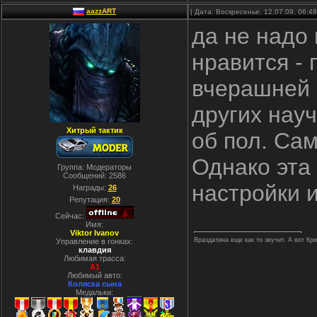
aazzART
| Дата: Воскресенье, 12.07.09, 06:
да не надо 
нравится - 
вчерашней 
других науч
Хитрый тактик
об пол. Сам
Однако эта
Группа: Модераторы
Сообщений:
2586
настройки 
Награды:
26
Репутация:
20
Сейчас:
Имя:
Viktor Ivanov
Враздатина еще как то звучит. А вот Кр
Управление в гонках:
клавдия
Любимая трасса:
A1
Любимый авто:
Коляска сына
Медальки: