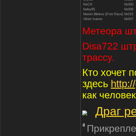
NeCH
№000
fadey85
№008
Maxim Blinkov [Free Race]
№015
Viktor Ivanov
№007
Метеора штр
Disa722 штр
трассу.
Кто хочет п
здесь
http:
как человек
Драг р
Прикрепле