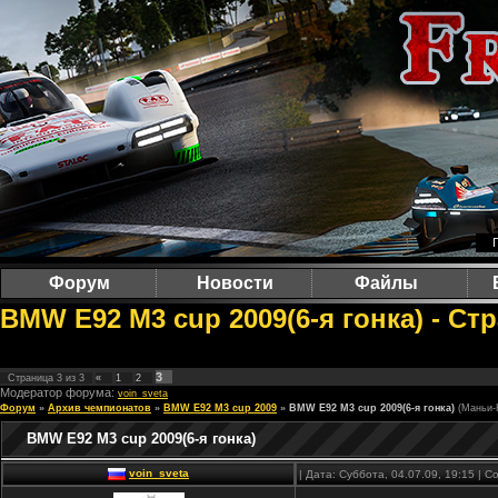
Форум
Новости
Файлы
BMW E92 M3 cup 2009(6-я гонка) - Ст
3
Страница
3
из
3
«
1
2
Модератор форума:
voin_sveta
Форум
»
Архив чемпионатов
»
BMW E92 M3 cup 2009
»
BMW E92 M3 cup 2009(6-я гонка)
(Маньи-
BMW E92 M3 cup 2009(6-я гонка)
voin_sveta
| Дата: Суббота, 04.07.09, 19:15 |