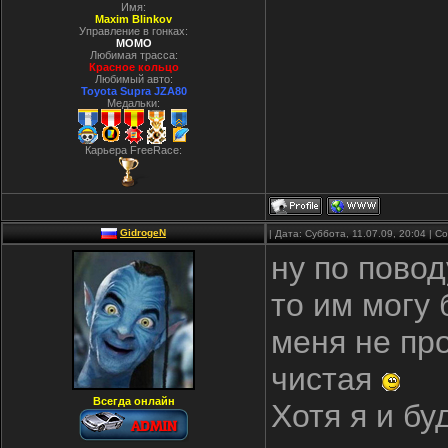
Имя:
Maxim Blinkov
Управление в гонках:
MOMO
Любимая трасса:
Красное кольцо
Любимый авто:
Toyota Supra JZA80
Медальки:
Карьера FreeRace:
GidrogeN
| Дата: Суббота, 11.07.09, 20:04 | 
ну по повод
то им могу 
меня не про
чистая
Всегда онлайн
Хотя я и бу