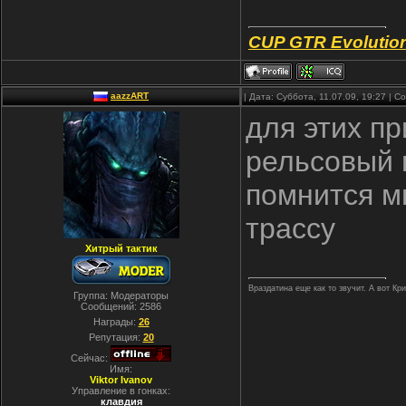
CUP GTR Evolutio
aazzART
| Дата: Суббота, 11.07.09, 19:27 | 
для этих п
рельсовый 
помнится мы
трассу
Хитрый тактик
Враздатина еще как то звучит. А вот Кр
Группа: Модераторы
Сообщений:
2586
Награды:
26
Репутация:
20
Сейчас:
Имя:
Viktor Ivanov
Управление в гонках:
клавдия