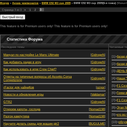
Форум
»
Архив чемпионатов
»
BMW E92 M3 cup 2009
»
BMW E92 M3 cup 2009(6-я гонка)
(Маньи-
3
Страница
3
из
3
«
1
2
This feature is for Premium users only!
This feature is for Premium users only!
Статистика Форума
Последние темы
Читаемые т
Мануал по настройке Le Mans Ultimate
[
GidrogeN
]
[1]>
базар 
Как добавить радар в игру
[
GidrogeN
]
[2]>
базар 
Как использовать в игре Crew Chief?
[
GidrogeN
]
[3]>
ДЕНЬ 
Ответы на типичные вопросы об Assetto Corsa
[
GidrogeN
]
[4]>
Наши "
Competizione
[5]>
F1 Сез
rFactor для чайниКов
[
oznor
]
[6]>
Гонки 
Новости и обновления игры
[
Validamar
]
[7]>
F1 Сез
GTR2
[
GidrogeN
]
[8]>
Этап №
Откроем капоты, господа
[
Nomad198
]
[9]>
кто во
Разгон кампутера
[
Nomad198
]
[10]>
обсуж
Научите делать скины для машин gtr2
[
BUGULME
]