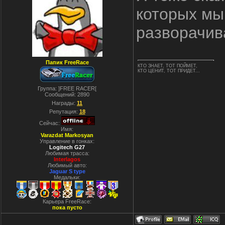
которых мы
разворачива
Папик FreeRace
КТО ЗНАЕТ, ТОТ ПОЙМЕТ,
КТО ЦЕНИТ, ТОТ ПРИДЕТ...
Группа: ]FREE RACER[
Сообщений:
2890
Награды:
11
Репутация:
18
Сейчас:
Имя:
Varazdat Markosyan
Управление в гонках:
Logitech G27
Любимая трасса:
Interlagos
Любимый авто:
Jaguar S type
Медальки:
Карьера FreeRace:
пока пусто