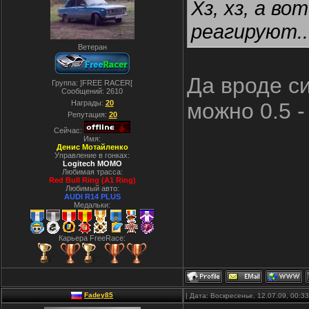
Хз, хз, а в
реагируют..
Ветеран
Да вроде с
Группа: ]FREE RACER[
Сообщений:
2610
Награды:
20
можно 0.5 -
Репутация:
20
Сейчас:
Имя:
Денис Мотайленко
Управление в гонках:
Logitech MOMO
Любимая трасса:
Red Bull Ring (A1 Ring)
Любимый авто:
AUDI R14 PLUS
Медальки:
Карьера FreeRace:
Fadey85
| Дата: Воскресенье, 12.07.09, 00: