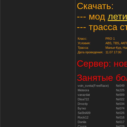
Скачать:
--- мод
лети
--- трасса 
Класс:
PRO 1
Условия:
ABS, TBS, АКП
Трасса:
Маньи-Кур, На
Дата проведения:
11.07 17:00
Сервер: но
Занятые бо
voin_sveta(FreeRace)
№049
Meteora
№225
varazdat
№009
Disa722
№022
Drozdy
№034
Бутко
№074
SaShA09
№026
Rock12
№016
Danila
№017
Crysis
№029