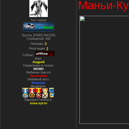
Маньи-Ку
Тест-пилот
Группа: ]FREE RACER[
Сообщений:
408
Награды:
5
Репутация:
3
Сейчас:
Имя:
Андрей
Управление в гонках:
MOMO
Любимая трасса:
Хокенхайм
Любимый авто:
Феррари
Медальки:
Карьера FreeRace:
пока пусто