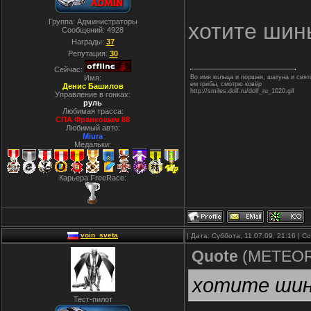
Группа: Администраторы
хотите шин
Сообщений:
4928
Награды:
37
Репутация:
30
Сейчас:
Имя:
Во имя кольца и поршня, шатуна и свя
ем грибы, смотрю ковёр
Денис Башилов
http://smiles.dolf.ru/dolf_ru_1020.gif
Управление в гонках:
руль
Любимая трасса:
СПА Франкошам 88
Любимый авто:
Miura
Медальки:
Карьера FreeRace:
voin_sveta
| Дата: Суббота, 11.07.09, 21:16 | 
Quote
(
METEO
хотите шины
Тест-пилот