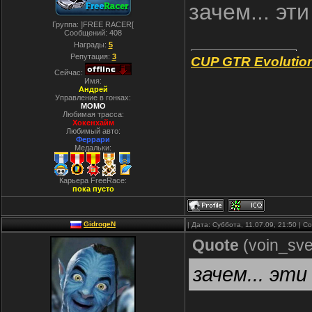
зачем... эт
Группа: ]FREE RACER[
Сообщений:
408
Награды:
5
Репутация:
3
CUP GTR Evolutio
Сейчас:
Имя:
Андрей
Управление в гонках:
MOMO
Любимая трасса:
Хокенхайм
Любимый авто:
Феррари
Медальки:
Карьера FreeRace:
пока пусто
GidrogeN
| Дата: Суббота, 11.07.09, 21:50 | 
Quote
(
voin_sve
зачем... эти