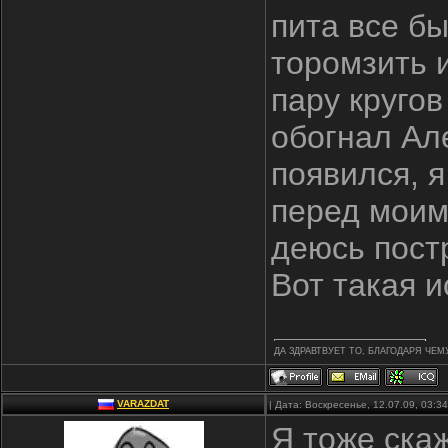
пита все бы
торомзить 
пару круго
обогнал Але
появился, я
перед моим 
деюсь пост
Вот такая ист
ДА ЗДРАВТВУЕТ ТО, БЛАГОДАРЯ ЧЕМ
VARAZDAT
| Дата: Воскресенье, 12.07.09, 03:
Я тоже скаж