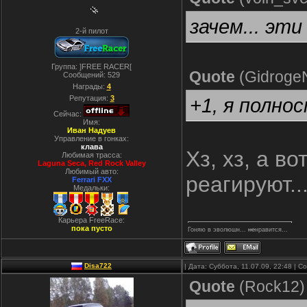
зачем... эти
2-й пилот
Группа: ]FREE RACER[
Quote
(
Gidroge
Сообщений:
529
Награды:
4
Репутация:
3
+1, я полно
Сейчас:
Имя:
Иван Надуев
Управление в гонках:
клава
Хз, хз, а в
Любимая трасса:
Laguna Seca, Red Rock Valley
Любимый авто:
реагируют..
Ferrari FXX
Медальки:
Карьера FreeRace:
пока пусто
Гоняю в эволюшн...
не
нравится...
Disa722
| Дата: Суббота, 11.07.09, 22:48 | 
Quote
(
Rock12
)