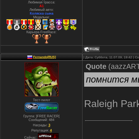
Любимая трасса:
A1
Любимый авто:
Коляска сына
Медальки:
Карьера FreeRace:
Fernando[RUS]
| Дата: Суббота, 11.07.09, 19:42 | 
Quote
(
aazzAR
помнится мы
Тест-пилот
Raleigh Par
Группа: ]FREE RACER[
Сообщений:
484
Награды:
3
Репутация:
4
Сейчас: