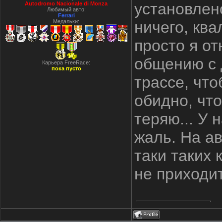
установлено
Autodromo Nacionale di Monza
Любимый авто:
Ferrari
Медальки:
ничего, кв
просто я от
общению с 
Карьера FreeRace:
пока пусто
трассе, чт
обидно, чт
теряю... У 
жаль. На ав
таки таких 
не приходит