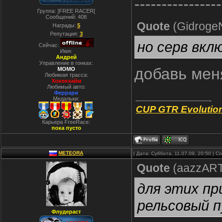
----------------
Группа: ]FREE RACER[
Сообщений:
408
Quote
(
Gidroge
Награды:
5
Репутация:
3
но серв вкл
Сейчас:
Имя:
Андрей
Управление в гонках:
добавь мен
MOMO
Любимая трасса:
Хокенхайм
Любимый авто:
Феррари
Медальки:
CUP GTR Evolutio
Карьера FreeRace:
пока пусто
METEORA
| Дата: Суббота, 11.07.09, 20:50 | 
Quote
(
aazzAR
для этих пр
рельсовый п
Флудераст