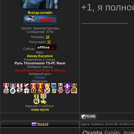
+1, я полн
Всегда онлайн
Группа: Администраторы
Сообщений:
3754
Награды:
16
Репутация:
37
Сейчас:
Имя:
Alexey Kazymov
Управление в гонках:
Руль Thrustmaster TS-PC Racer
Любимая трасса:
Autodromo Nacionale di Monza
Любимый авто:
Ferrari
Медальки:
Карьера FreeRace:
пока пусто
Rock12
| Дата: Суббота, 11.07.09, 21:56 | 
Quote
(
voin_sve