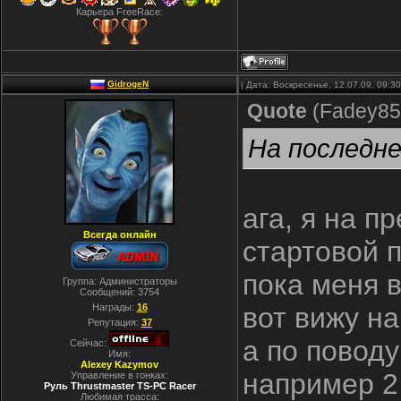
Карьера FreeRace:
GidrogeN
| Дата: Воскресенье, 12.07.09, 09:
Quote
(
Fadey85
На последне
ага, я на п
Всегда онлайн
стартовой 
пока меня в
Группа: Администраторы
Сообщений:
3754
Награды:
16
вот вижу н
Репутация:
37
а по поводу
Сейчас:
Имя:
Alexey Kazymov
например 2
Управление в гонках:
Руль Thrustmaster TS-PC Racer
Любимая трасса: