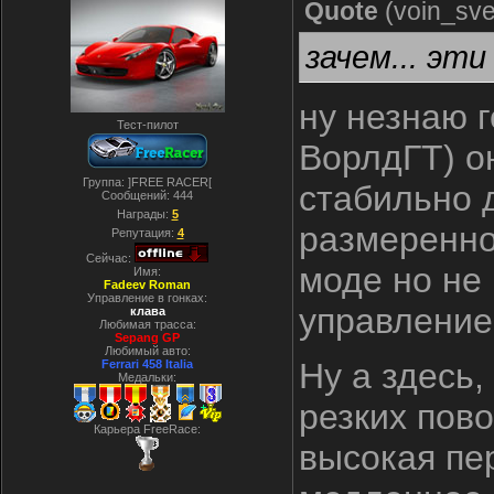
Quote
(
voin_sve
зачем... эти
ну незнаю 
Тест-пилот
ВорлдГТ) о
Группа: ]FREE RACER[
стабильно д
Сообщений:
444
Награды:
5
размеренно
Репутация:
4
Сейчас:
моде но не
Имя:
Fadeev Roman
Управление в гонках:
управление 
клава
Любимая трасса:
Sepang GP
Любимый авто:
Ну а здесь,
Ferrari 458 Italia
Медальки:
резких пов
Карьера FreeRace:
высокая пе