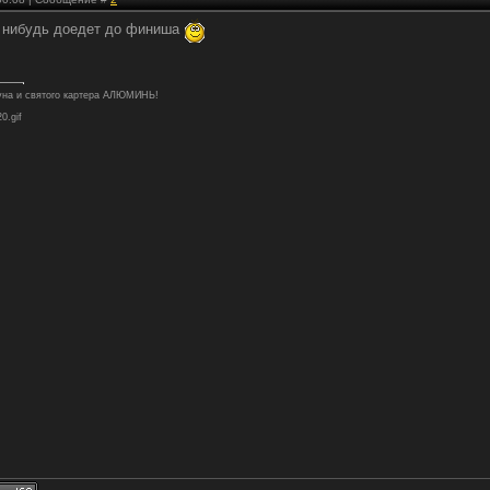
о нибудь доедет до финиша
туна и святого картера АЛЮМИНЬ!
20.gif