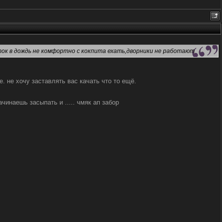
ь,ток в дождь не комфортно с кокпита ехать,дворники не работают
. не хочу заставлять вас качать что то ещё.
инаешь засыпать и ..... чмяк ап забор