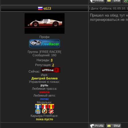
gt173
| Дата: Суббота, 01.05.10,
Пришел на обед тут н
потренироваться не п
Профи
Группа: ]FREE RACER[
Сообщений:
160
Награды:
8
Репутация:
2
Сейчас:
Имя:
Дмитрий Беляев
Управление в гонках:
руль
Любимая трасса:
имола
Любимый авто:
лотас
Медальки:
Карьера FreeRace:
пока пусто