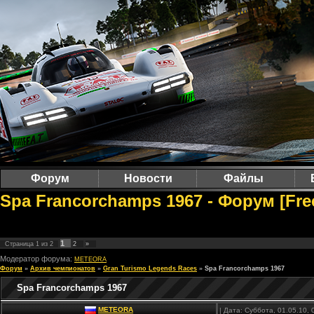
Форум
Новости
Файлы
Spa Francorchamps 1967 - Форум [Fr
1
Страница
1
из
2
2
»
Модератор форума:
METEORA
Форум
»
Архив чемпионатов
»
Gran Turismo Legends Races
»
Spa Francorchamps 1967
Spa Francorchamps 1967
METEORA
| Дата: Суббота, 01.05.10,