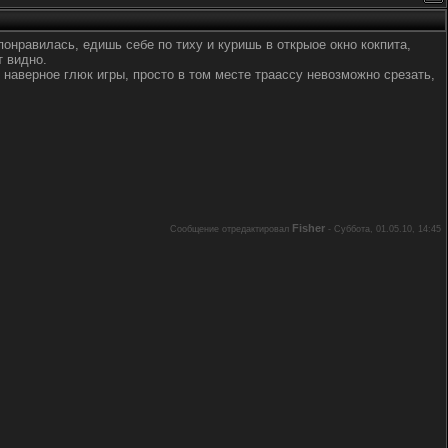
понравилась, едишь себе по тиху и куришь в открыое окно кокпита,
т видно.
наверное глюк игры, просто в том месте траассу невозможно срезать,
Fisher
Сообщение отредактировал
-
Суббота, 01.05.10, 14:45