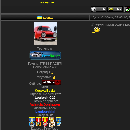
пока пусто
Jaguar
| Дата: Суббота, 01.05.10,
У меня произошёл раз
Тест-пилот
Группа: ]FREE RACER[
Сообщений:
408
Награды:
6
Репутация:
3
Сейчас:
Имя:
Kostya Butko
Управление в гонках:
Logitech G27
Любимая трасса:
Valencia,Donington
Любимый авто:
Lamborghini
Медальки:
Карьера FreeRace: