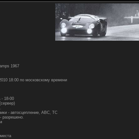
hamps 1967
.2010 18:00 по московскому времени
 - 18-00
(сервер)
.
ки - автосцепление, АВС, ТС
- разрешено.
рм
 места