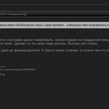
 19:34 | Сообщение #
6
рыв связи.Обидно,всего лишь 1 круг проехал... а машинки мне понравилис
 это о всё равно думал попробовать. завтра поедим на стандартной монце
для тачек. сделаю что бы шины норм грелись. Выложу патч позже.
 двое до финиша доехали. А трасса очень сложная. и сложна тем что нач
туна и святого картера АЛЮМИНЬ!
20.gif