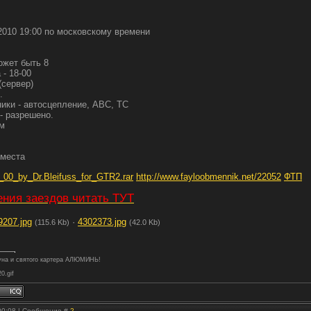
.2010 19:00 по московскому времени
может быть 8
 - 18-00
(сервер)
.
ки - автосцепление, АВС, ТС
- разрешено.
рм
 места
00_by_Dr.Bleifuss_for_GTR2.rar
http://www.fayloobmennik.net/22052
ФТП
ния заездов читать ТУТ
9207.jpg
·
4302373.jpg
(115.6 Kb)
(42.0 Kb)
туна и святого картера АЛЮМИНЬ!
20.gif
 00:08 | Сообщение #
2