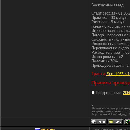
Воскресный заезд
Старт сессии - 01.05
Практика - 30 минут
Разогрев - 5 минут
Гонка - 6 кругов. ну 
Игровое время старта
Погода - переменная 
Сложность - полу-про
Разрешенные помощни
Переключение видов 
Расход топлива - но
Износ резины - х2
Поломки - 70%
Процедура старта - с
Трасса
Spa_1967_v1_
Правила проведе
Прикрепления:
295
Во имя кольца и поршня, ша
ем грибы, смотрю ковёр
http://smiles.dolf.ru/dolf_ru_10
METEORA
| Дата: Суббота, 01.05.10,