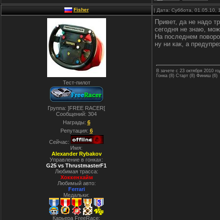
Fisher
| Дата: Суббота, 01.05.10,
Привет, да не надо т
сегодня не знаю, мож
На последнем поворот
ну ни как, а предупр
В зачете с 23 октября 2010 го
Гонка (8) Старт (8) Финиш (6)
Тест-пилот
Группа: ]FREE RACER[
Сообщений:
304
Награды:
6
Репутация:
6
Сейчас:
Имя:
Alexander Rybakov
Управление в гонках:
G25 vs ThrustmasterF1
Любимая трасса:
Хоккенхайм
Любимый авто:
Ferrari
Медальки:
Карьера FreeRace: