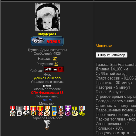
Флудераст
Машинка
Группа: Администраторы
Сообщений:
4928
Награды:
37
Репутация:
30
Трасса Spa Francorc
Длинна 14,100 км
Сейчас:
Субботний заезд
Имя:
Старт сессии - 01.05
Денис Башилов
Управление в гонках:
Практика - 30 минут
руль
Разогрев - 5 минут
Любимая трасса:
Гонка - 6 кругов
СПА Франкошам 88
Игровое время старта
Любимый авто:
Miura
Погода - переменная.
Медальки:
Сложность - полу-про
Разрешенные помощни
Переключение видов 
Карьера FreeRace:
Расход топлива - но
Износ резины - х2
Поломки - 70%
Процедура старта - с