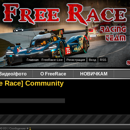
Главная
FreeRace-Live
Регистрация
Вход
RSS
Видео/фото
О FreeRace
НОВИЧКАМ
ee Race] Community
 00:03 | Сообщение #
1