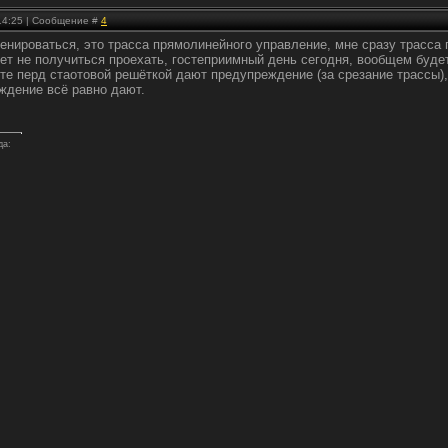
 14:25 | Сообщение #
4
ренироваться, это трасса прямолинейного управление, мне сразу трасса 
ет не получиться проехать, гостеприимный день сегодня, вообщем буде
е перд стаотовой решёткой дают предупреждение (за срезание трассы), 
еждение всё равно дают.
да: