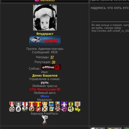
надеюсь что хоть кт
Во имя кольца и поршня, ша
ем грибы, смотрю ковёр
http://smiles.dolf.ru/dolf_ru_10
Флудераст
Группа: Администраторы
Сообщений:
4928
Награды:
37
Репутация:
30
Сейчас:
Имя:
Денис Башилов
Управление в гонках:
руль
Любимая трасса:
СПА Франкошам 88
Любимый авто:
Miura
Медальки:
Карьера FreeRace: