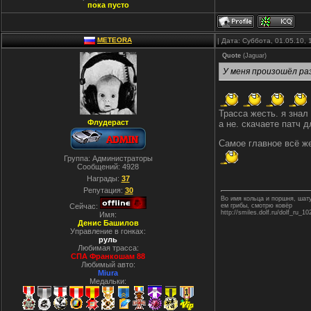
пока пусто
METEORA
| Дата: Суббота, 01.05.10,
Quote
(
Jaguar
)
У меня произошёл раз
Трасса жесть. я знал
Флудераст
а не. скачаете патч 
Самое главное всё же
Группа: Администраторы
Сообщений:
4928
Награды:
37
Репутация:
30
Во имя кольца и поршня, ша
Сейчас:
ем грибы, смотрю ковёр
http://smiles.dolf.ru/dolf_ru_10
Имя:
Денис Башилов
Управление в гонках:
руль
Любимая трасса:
СПА Франкошам 88
Любимый авто:
Miura
Медальки: