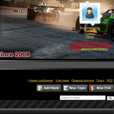
Вы вошли как:
Зритель
Группа:
Гости
Уважаемый Зритель, для
использования всех функций
сайта
зарегистрируйтесь
[
Новые сообщения
·
Участники
·
Правила форума
·
Поиск
·
RSS
]