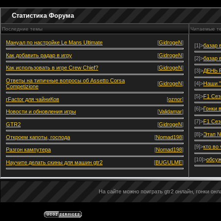
Статистика Форума
Последние темы
Читаемые т
Мануал по настройке Le Mans Ultimate
[
GidrogeN
]
[1]>
базар 
Как добавить радар в игру
[
GidrogeN
]
[2]>
базар 
Как использовать в игре Crew Chief?
[
GidrogeN
]
[3]>
ДЕНЬ 
Ответы на типичные вопросы об Assetto Corsa
[
GidrogeN
]
[4]>
Наши "
Competizione
[5]>
F1 Сез
rFactor для чайниКов
[
oznor
]
[6]>
Гонки 
Новости и обновления игры
[
Validamar
]
[7]>
F1 Сез
GTR2
[
GidrogeN
]
[8]>
Этап №
Откроем капоты, господа
[
Nomad198
]
[9]>
кто во
Разгон кампутера
[
Nomad198
]
[10]>
обсуж
Научите делать скины для машин gtr2
[
BUGULME
]
На сайте можно поиграть gtr2 онлайн, гонки онла