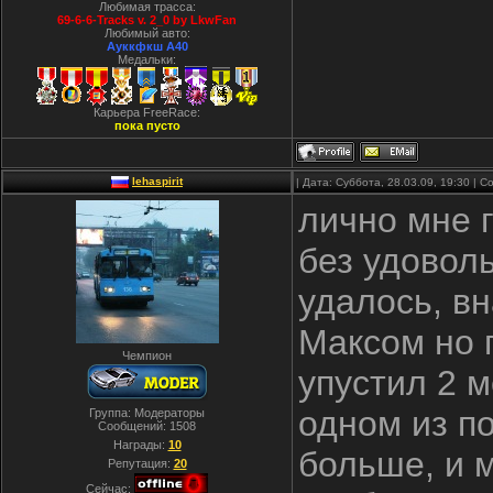
Любимая трасса:
69-6-6-Tracks v. 2_0 by LkwFan
Любимый авто:
Ауккфкш А40
Медальки:
Карьера FreeRace:
пока пусто
lehaspirit
| Дата: Суббота, 28.03.09, 19:30 |
лично мне г
без удоволь
удалось, вн
Максом но п
Чемпион
упустил 2 м
одном из п
Группа: Модераторы
Сообщений:
1508
Награды:
10
больше, и м
Репутация:
20
Сейчас: