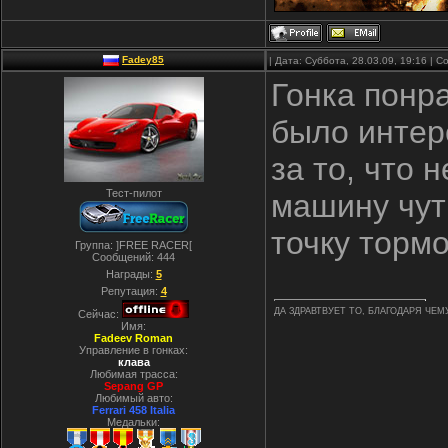
Fadey85
| Дата: Суббота, 28.03.09, 19:16 |
Гонка понра
было интер
за то, что 
Тест-пилот
машину чут
точку торм
Группа: ]FREE RACER[
Сообщений:
444
Награды:
5
Репутация:
4
ДА ЗДРАВТВУЕТ ТО, БЛАГОДАРЯ ЧЕМ
Сейчас:
Имя:
Fadeev Roman
Управление в гонках:
клава
Любимая трасса:
Sepang GP
Любимый авто:
Ferrari 458 Italia
Медальки: