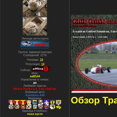
Легенда автоспорта
Группа: Администраторы
Сообщений:
2278
Награды:
15
Репутация:
14
Сейчас:
Имя:
xaM144
Управление в гонках:
да
Любимая трасса:
69-6-6-Tracks v. 2_0 by LkwFan
Любимый авто:
Ауккфкш А40
Обзор Тр
Медальки:
Карьера FreeRace:
пока пусто