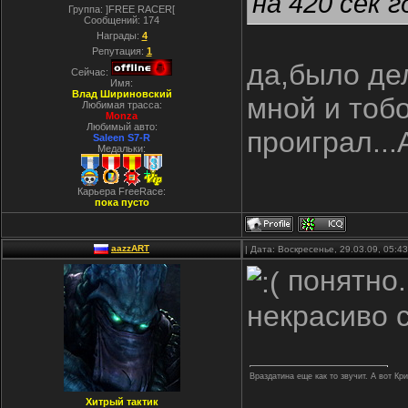
на 420 сек г
Группа: ]FREE RACER[
Сообщений:
174
Награды:
4
Репутация:
1
да,было де
Сейчас:
Имя:
Влад Шириновский
мной и тоб
Любимая трасса:
Monza
Любимый авто:
проиграл..
Saleen S7-R
Медальки:
Карьера FreeRace:
пока пусто
aazzART
| Дата: Воскресенье, 29.03.09, 05:
понятно..
некрасиво 
Враздатина еще как то звучит. А вот Кр
Хитрый тактик