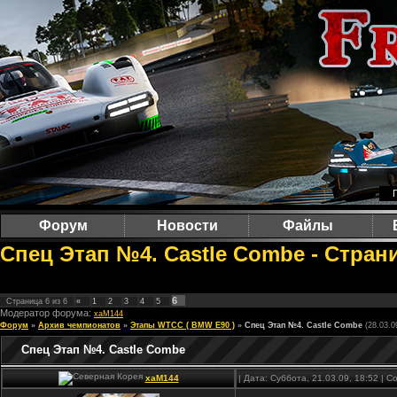
Форум
Новости
Файлы
Cпец Этап №4. Castle Combe - Страни
6
Страница
6
из
6
«
1
2
3
4
5
Модератор форума:
xaM144
Форум
»
Архив чемпионатов
»
Этапы WTCC ( BMW E90 )
»
Cпец Этап №4. Castle Combe
(28.03.0
Cпец Этап №4. Castle Combe
xaM144
| Дата: Суббота, 21.03.09, 18:52 |