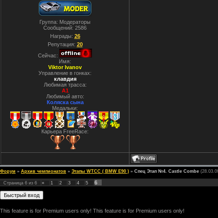
Группа: Модераторы
Сообщений:
2586
Награды:
26
Репутация:
20
Сейчас:
Имя:
Viktor Ivanov
Управление в гонках:
клавдия
Любимая трасса:
A1
Любимый авто:
Коляска сына
Медальки:
Карьера FreeRace:
Форум
»
Архив чемпионатов
»
Этапы WTCC ( BMW E90 )
»
Cпец Этап №4. Castle Combe
(28.03.0
6
Страница
6
из
6
«
1
2
3
4
5
This feature is for Premium users only!
This feature is for Premium users only!