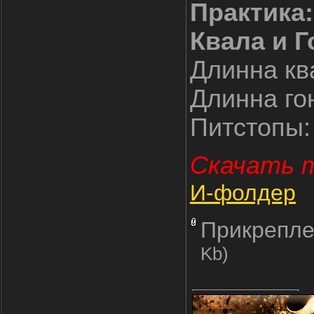
Практика:
Квала и Г
Длинна кв
Длинна го
Питстопы
Скачать т
И-фолдер
Прикрепле
Kb)