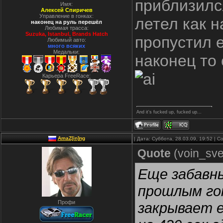
приблизилс
Имя:
Алексей Спиричев
Управление в гонках:
летел как н
наконец на руль перешёл
Любимая трасса:
Suzuka, Istanbul, Вrands Hatch
пропустил 
Любимый авто:
много всяких
Медальки:
наконец то
Карьера FreeRace:
And it's fucked up, fucked up...
AmaZ[in]ng
| Дата: Суббота, 28.03.09, 19:52 |
Quote
(
voin_sve
Еще забавны
прошлым гон
Профи
закрывает е