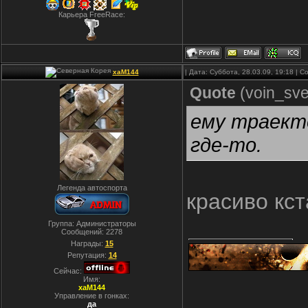
Карьера FreeRace:
xaM144
| Дата: Суббота, 28.03.09, 19:18 |
Quote
(
voin_sve
ему траекто
где-то.
Легенда автоспорта
красиво кст
Группа: Администраторы
Сообщений:
2278
Награды:
15
Репутация:
14
Сейчас:
Имя:
xaM144
Управление в гонках:
да