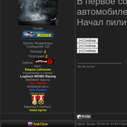
В первое с
автомобил
Начал пили
Профи
Группа: Модераторы
Сообщений:
115
Награды:
2
Репутация:
2
Сейчас:
Имя:
My life for Aiur
Empuu Lehtonen
Управление в гонках:
Logitech MOMO Racing
Любимая трасса:
Spa, Makau
Любимый авто:
Alfa Romeo
Медальки:
Карьера FreeRace:
пока пусто
Andr73rus
| Дата: Среда, 25.03.15, 22:43 | С