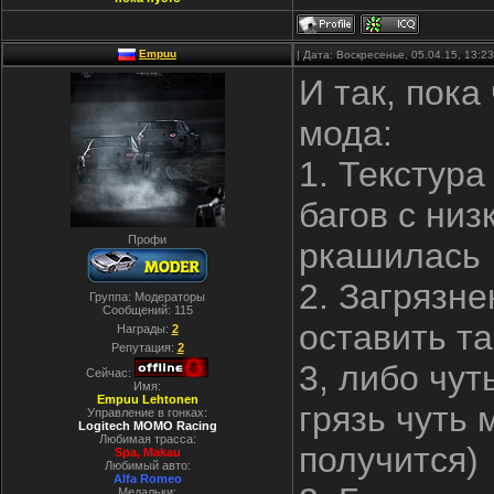
Empuu
| Дата: Воскресенье, 05.04.15, 13:
И так, пока
мода:
1. Текстур
багов с низ
Профи
ркашилась
2. Загрязне
Группа: Модераторы
Сообщений:
115
оставить та
Награды:
2
Репутация:
2
3, либо чу
Сейчас:
Имя:
Empuu Lehtonen
грязь чуть
Управление в гонках:
Logitech MOMO Racing
Любимая трасса:
получится)
Spa, Makau
Любимый авто:
Alfa Romeo
Медальки: