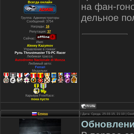
Всегда онлайн
на фан-гоно
дельное по
Группа: Администраторы
Сообщений:
3754
Награды:
16
Репутация:
37
Сейчас:
Имя:
Alexey Kazymov
Управление в гонках:
Руль Thrustmaster TS-PC Racer
Любимая трасса:
Autodromo Nacionale di Monza
Любимый авто:
Ferrari
Медальки:
Карьера FreeRace:
пока пусто
Empuu
| Дата: Среда, 25.03.15, 21:10 | С
Обновлени