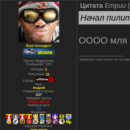
Цитата
Empuu
(
Начал пилит
ОООО мля
Вуки батладрот
Каждый день надо прожить как последний.
Группа: Модераторы
Сообщений:
1281
Награды:
5
Репутация:
16
Сейчас:
Имя:
Андрей
Управление в гонках:
G27
Любимая трасса:
BRNO, МКАД
Любимый авто:
ХЗ
Медальки:
Карьера FreeRace:
пока пусто