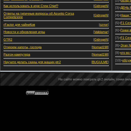
[2]>
базар 
Как использовать в игре Crew Chief?
[
GidrogeN
]
[3]>
ДЕНЬ 
Ответы на типичные вопросы об Assetto Corsa
[
GidrogeN
]
[4]>
Наши "
Competizione
[5]>
F1 Сез
rFactor для чайниКов
[
oznor
]
[6]>
Гонки 
Новости и обновления игры
[
Validamar
]
[7]>
F1 Сез
GTR2
[
GidrogeN
]
[8]>
Этап №
Откроем капоты, господа
[
Nomad198
]
[9]>
кто во
Разгон кампутера
[
Nomad198
]
[10]>
обсуж
Научите делать скины для машин gtr2
[
BUGULME
]
На сайте можно поиграть gtr2 онлайн, гонки онла