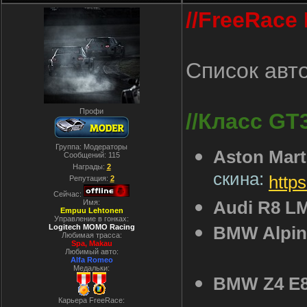
//FreeRace
Список авт
Профи
//Класс GT3
Группа: Модераторы
Aston Mart
Сообщений:
115
Награды:
2
скина:
http
Репутация:
2
Сейчас:
Audi R8 L
Имя:
Empuu Lehtonen
Управление в гонках:
Logitech MOMO Racing
BMW Alpin
Любимая трасса:
Spa, Makau
Любимый авто:
Alfa Romeo
Медальки:
BMW Z4 E
Карьера FreeRace: