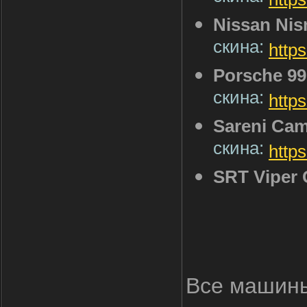
Nissan Ni
скина:
http
Porsche 9
скина:
http
Sareni Ca
скина:
http
SRT Viper
Все машины