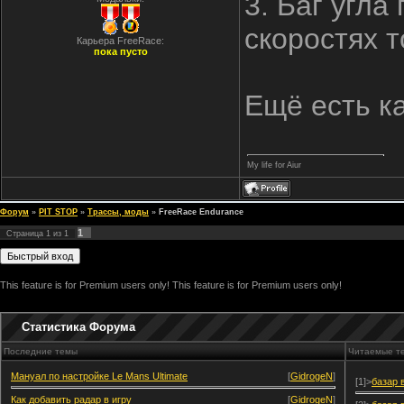
3. Баг угла
скоростях 
Карьера FreeRace:
пока пусто
Ещё есть к
My life for Aiur
Форум
»
PIT STOP
»
Трассы, моды
»
FreeRace Endurance
1
Страница
1
из
1
This feature is for Premium users only!
This feature is for Premium users only!
Статистика Форума
Последние темы
Читаемые т
Мануал по настройке Le Mans Ultimate
[
GidrogeN
]
[1]>
базар 
Как добавить радар в игру
[
GidrogeN
]