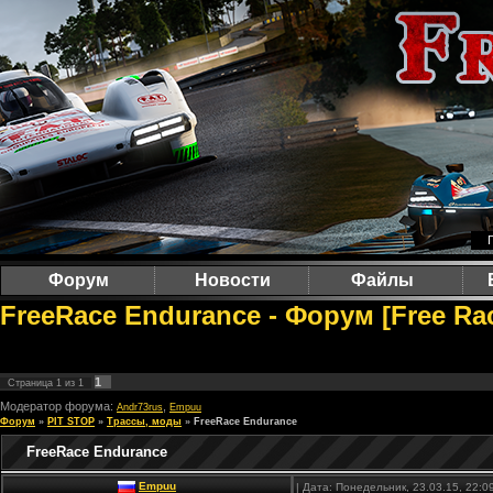
Форум
Новости
Файлы
FreeRace Endurance - Форум [Free R
1
Страница
1
из
1
Модератор форума:
,
Andr73rus
Empuu
Форум
»
PIT STOP
»
Трассы, моды
»
FreeRace Endurance
FreeRace Endurance
Empuu
| Дата: Понедельник, 23.03.15, 22: