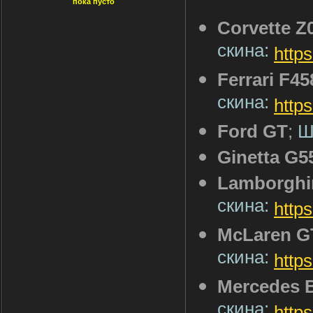
пока пусто
Corvette Z
скина:
http
Ferrari F458
скина:
http
Ford GT
;
Ш
Ginetta G5
Lamborghin
скина:
http
McLaren G
скина:
http
Mercedes 
скина:
http