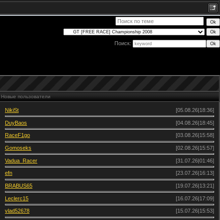
Поиск:
Новые пользователи
NikiSt
[05.08.26|18:36]
DuyBaos
[04.08.26|18:45]
RaceF1go
[03.08.26|15:58]
Gomoseks
[02.08.26|15:57]
Vadua_Racer
[31.07.26|01:46]
efn
[23.07.26|16:13]
BRABUS65
[19.07.26|13:21]
Leclerc15
[16.07.26|17:09]
vlad52678
[15.07.26|15:53]