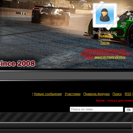
Вы вошли как:
Зритель
Группа:
Гости
Уважаемый Зритель, для
использования всех функций
сайта
зарегистрируйтесь
[
Новые сообщения
·
Участники
·
Правила форума
·
Поиск
·
RSS
]
Архив - только для чтения