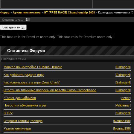
Форум
»
Архив чемпионатов
»
GT [FREE RACE] Championship 2008
»
Календарь чемпионата
(С
1
Страница
1
из
1
This feature is for Premium users only!
This feature is for Premium users only!
Статистика Форума
Последние темы
Мануал по настройке Le Mans Ultimate
[
GidrogeN
]
Как добавить радар в игру
[
GidrogeN
]
Как использовать в игре Crew Chief?
[
GidrogeN
]
Ответы на типичные вопросы об Assetto Corsa Competizione
[
GidrogeN
]
rFactor для чайниКов
[
oznor
]
Новости и обновления игры
[
Validamar
]
GTR2
[
GidrogeN
]
Откроем капоты, господа
[
Nomad198
]
Разгон кампутера
[
Nomad198
]