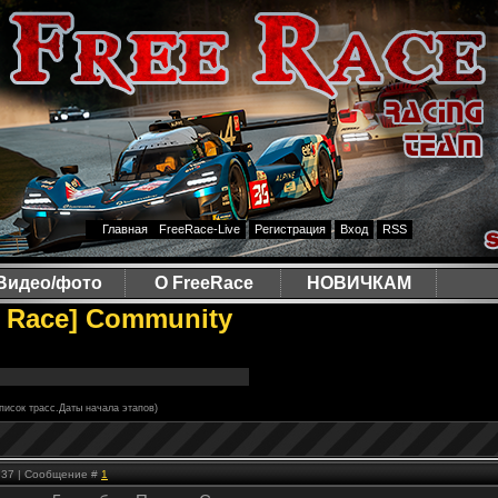
Главная
FreeRace-Live
Регистрация
Вход
RSS
Видео/фото
О FreeRace
НОВИЧКАМ
 Race] Community
писок трасс.Даты начала этапов)
9:37 | Сообщение #
1