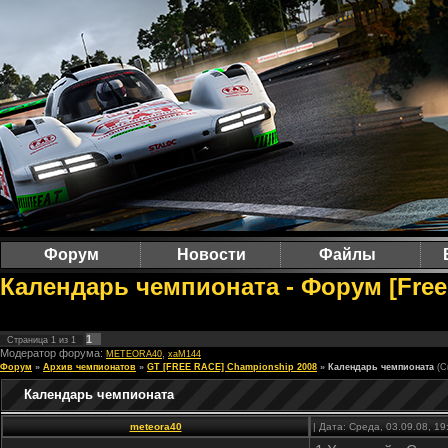
Форум
Новости
Файлы
Календарь чемпионата - Форум [Free
1
Страница
1
из
1
Модератор форума:
,
METEORA40
xaM144
Форум
»
Архив чемпионатов
»
GT [FREE RACE] Championship 2008
»
Календарь чемпионата
(С
Календарь чемпионата
meteora40
| Дата: Среда, 03.09.08, 1