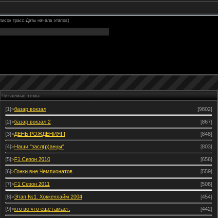
писок трасс.Даты начала этапов)
Читаемые темы
[1]>
базар вокзал
[9802]
[2]>
базар вокзал 2
[867]
[3]>
ДЕНЬ РОЖДЕНИЯ!!!
[848]
[4]>
Наши "засл(р)анцы"
[803]
[5]>
F1 Сезон 2010
[656]
[6]>
Гонки вне Чемпионатов
[559]
[7]>
F1 Сезон 2011
[508]
[8]>
Этап №1. Хоккенхайм 2004
[454]
[9]>
кто во что ещё гамает.
[442]