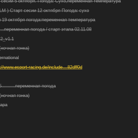
 сесии 5 октября. Погода: Сухо,переменная температура
a_LM ) Старт сесии 12 октября Погода: сухо
и 19 октября погода:переменная температура
.......переменная погода / старт этапа 02.11.08
2_v1.1
. (ночная гонка)
rnational
p://www.esport-racing.de/include....82dff0d
5...........переменная погода
..(ночная гонка)
.жара