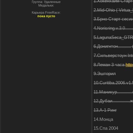
1.Хокенхайм Старт
Группа: Удаленные
Медальки:
2.Mid-Ohio ( Virtu
Карьера FreeRace:
пока пусто
3.Брно Старт сеси
4.Norisring.v.3.0...
5.LagunaSeca_GTR
6.Донигнтон..........
7.Сильверстоун Inte
8.Леман 3 часа
htt
9.Эшторил
10.Curitiba.2006.v1.
11.Маникур...........
12.Дубаи..............
13.А-1 Ринг
14.Монца
15.Спа 2004