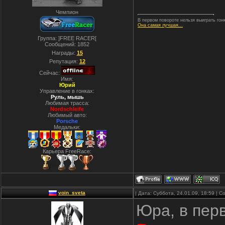
Чемпион
В первом повороте нельзя выиграть гонк
Она самая лучшая...
Группа: ]FREE RACER[
Сообщений:
1852
Награды:
15
Репутация:
12
Сейчас:
Имя:
Юрий
Управление в гонках:
Руль, мышь
Любимая трасса:
Nordschleife
Любимый авто:
Porsche
Медальки:
Карьера FreeRace:
voin_sveta
| Дата: Суббота, 24.01.09, 18:59 |
Юра, в пер