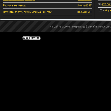
[9]>
кто во
Разгон кампутера
[
Nomad198
]
[10]>
обсуж
Научите делать скины для машин gtr2
[
BUGULME
]
На сайте можно поиграть gtr2 онлайн, гонки онла