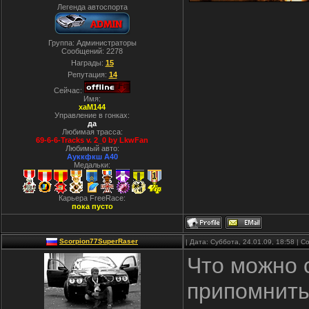
Легенда автоспорта
Группа: Администраторы
Сообщений:
2278
Награды:
15
Репутация:
14
Сейчас:
Имя:
xaM144
Управление в гонках:
да
Любимая трасса:
69-6-6-Tracks v. 2_0 by LkwFan
Любимый авто:
Ауккфкш А40
Медальки:
Карьера FreeRace:
пока пусто
Scorpion77SuperRaser
| Дата: Суббота, 24.01.09, 18:58 |
Что можно 
припомнить