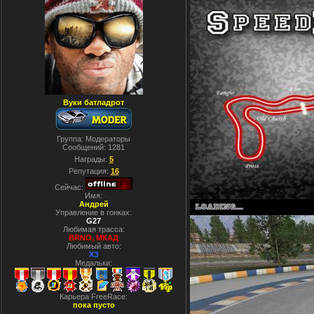
Вуки батладрот
Группа: Модераторы
Сообщений:
1281
Награды:
5
Репутация:
16
Сейчас:
Имя:
Андрей
Управление в гонках:
G27
Любимая трасса:
BRNO, МКАД
Любимый авто:
ХЗ
Медальки:
Карьера FreeRace:
пока пусто