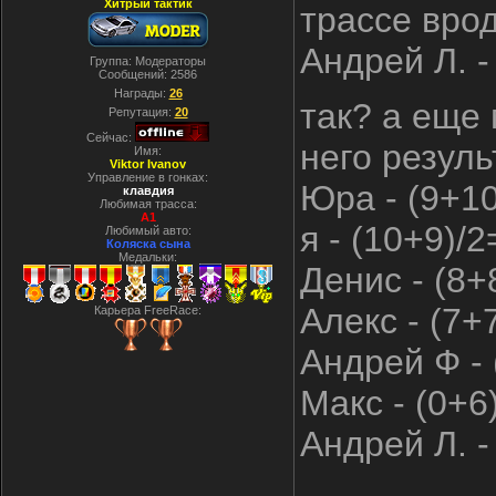
Хитрый тактик
трассе врод
Андрей Л. -
Группа: Модераторы
Сообщений:
2586
Награды:
26
так? а еще
Репутация:
20
Сейчас:
него резуль
Имя:
Viktor Ivanov
Управление в гонках:
Юра - (9+10
клавдия
Любимая трасса:
A1
я - (10+9)/2
Любимый авто:
Коляска сына
Медальки:
Денис - (8+
Алекс - (7+
Карьера FreeRace:
Андрей Ф - 
Макс - (0+6
Андрей Л. -