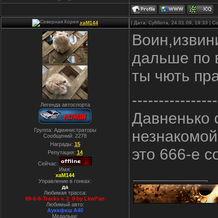
xaM144
| Дата: Суббота, 24.01.09, 19:33 |
Воин,извин
дальше по 
ты чють пра
----------------
Легенда автоспорта
Давненько 
Группа: Администраторы
незнакомой 
Сообщений:
2278
Награды:
15
это 666-е с
Репутация:
14
Сейчас:
Имя:
xaM144
Управление в гонках:
да
Любимая трасса:
69-6-6-Tracks v. 2_0 by LkwFan
Любимый авто:
Ауккфкш А40
Медальки: