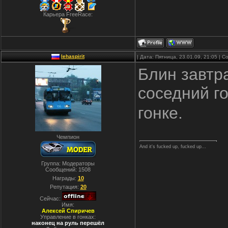
Карьера FreeRace:
lehaspirit
| Дата: Пятница, 23.01.09, 21:05 |
Блин завтра
соседний г
гонке.
Чемпион
And it's fucked up, fucked up...
Группа: Модераторы
Сообщений:
1508
Награды:
10
Репутация:
20
Сейчас:
Имя:
Алексей Спиричев
Управление в гонках:
наконец на руль перешёл