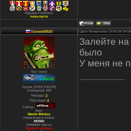
Карьера FreeRace:
пока пусто
Fernando[RUS]
| Дата: Воскресенье, 25.01.09, 04:
Залейте на 
было
У меня не п
Тест-пилот
Группа: ]FREE RACER[
Сообщений:
484
Награды:
3
Репутация:
4
Сейчас:
Имя:
Maxim Blinkov
Управление в гонках:
MOMO
Любимая трасса:
Красное кольцо