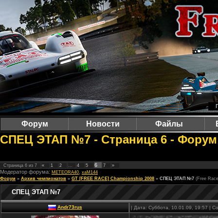
Форум
Новости
Файлы
СПЕЦ ЭТАП №7 - Страница 6 - Форум 
6
Страница
6
из
7
«
1
2
…
4
5
7
»
Модератор форума:
,
METEORA40
xaM144
Форум
»
Архив чемпионатов
»
GT [FREE RACE] Championship 2008
»
СПЕЦ ЭТАП №7
(Free Rac
СПЕЦ ЭТАП №7
Andr73rus
| Дата: Суббота, 10.01.09, 19:57 |