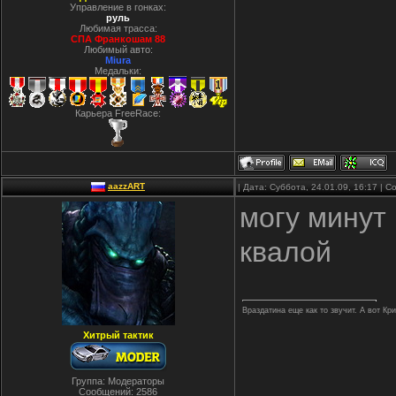
Управление в гонках:
руль
Любимая трасса:
СПА Франкошам 88
Любимый авто:
Miura
Медальки:
Карьера FreeRace:
aazzART
| Дата: Суббота, 24.01.09, 16:17 |
могу минут
квалой
Враздатина еще как то звучит. А вот Кр
Хитрый тактик
Группа: Модераторы
Сообщений:
2586