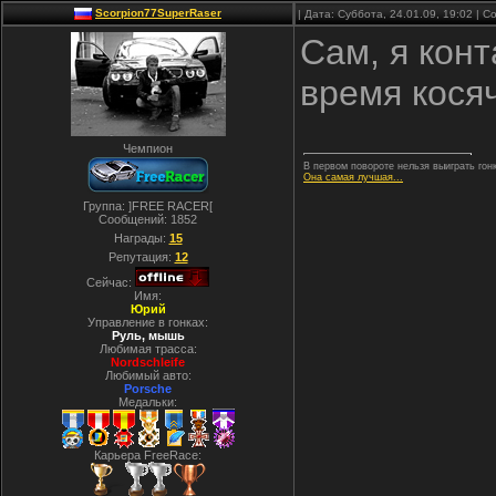
Scorpion77SuperRaser
| Дата: Суббота, 24.01.09, 19:02 |
Сам, я конт
время косяч
Чемпион
В первом повороте нельзя выиграть гонк
Она самая лучшая...
Группа: ]FREE RACER[
Сообщений:
1852
Награды:
15
Репутация:
12
Сейчас:
Имя:
Юрий
Управление в гонках:
Руль, мышь
Любимая трасса:
Nordschleife
Любимый авто:
Porsche
Медальки:
Карьера FreeRace: