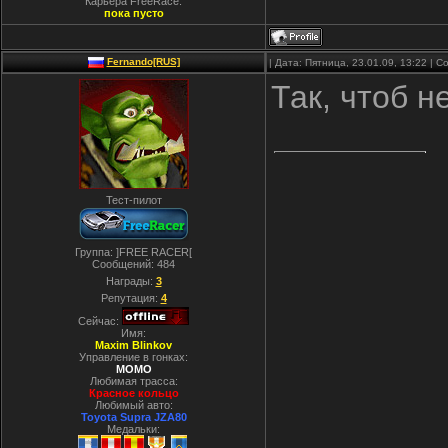
Карьера FreeRace:
пока пусто
Fernando[RUS]
| Дата: Пятница, 23.01.09, 13:22 |
Так, чтоб 
Тест-пилот
Группа: ]FREE RACER[
Сообщений:
484
Награды:
3
Репутация:
4
Сейчас:
Имя:
Maxim Blinkov
Управление в гонках:
MOMO
Любимая трасса:
Красное кольцо
Любимый авто:
Toyota Supra JZA80
Медальки: