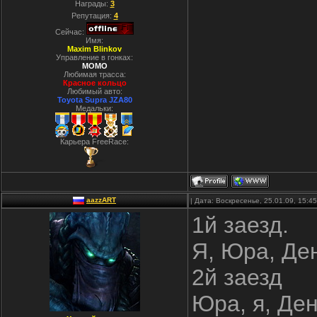
Награды:
3
Репутация:
4
Сейчас:
Имя:
Maxim Blinkov
Управление в гонках:
MOMO
Любимая трасса:
Красное кольцо
Любимый авто:
Toyota Supra JZA80
Медальки:
Карьера FreeRace:
aazzART
| Дата: Воскресенье, 25.01.09, 15:
1й заезд.
Я, Юра, Ден
2й заезд
Юра, я, Ден