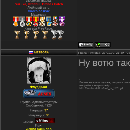
Любимая трасса:
Suzuka, Istanbul, Вrands Hatch
Любимый авто:
много всяких
Медальки:
Карьера FreeRace:
METEORA
| Дата: Пятница, 23.01.09, 21:39 |
Ну вотю та
Во имя кольца и поршня, шатуна и свя
ем грибы, смотрю ковёр
Флудераст
http://smiles.dolf.ru/dolf_ru_1020.gif
Группа: Администраторы
Сообщений:
4928
Награды:
37
Репутация:
30
Сейчас:
Имя:
Денис Башилов