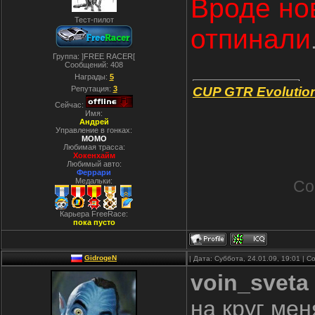
Вроде нов
Тест-пилот
отпинали
Группа: ]FREE RACER[
Сообщений:
408
Награды:
5
Репутация:
3
CUP GTR Evolutio
Сейчас:
Имя:
Андрей
Управление в гонках:
MOMO
Любимая трасса:
Хокенхайм
Любимый авто:
Феррари
Медальки:
Со
Карьера FreeRace:
пока пусто
GidrogeN
| Дата: Суббота, 24.01.09, 19:01 |
voin_sveta
на круг ме