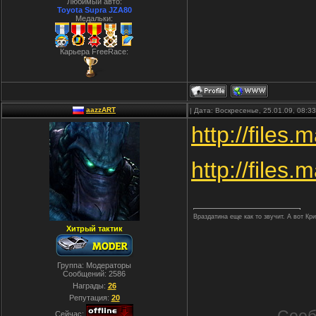
Любимый авто:
Toyota Supra JZA80
Медальки:
Карьера FreeRace:
aazzART
| Дата: Воскресенье, 25.01.09, 08:
http://files.
http://files
Враздатина еще как то звучит. А вот Кр
Хитрый тактик
Группа: Модераторы
Сообщений:
2586
Награды:
26
Репутация:
20
Сейчас: