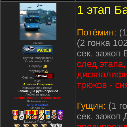
1 этап Б
Потёмин:
(1
(2 гонка 10
Чемпион
сек. зажоп
Группа: Модераторы
след этапа
Сообщений:
1508
Награды:
10
Репутация:
20
дисквалифи
Сейчас:
Имя:
трюков - сн
Алексей Спиричев
Управление в гонках:
наконец на руль перешёл
Любимая трасса:
Suzuka, Istanbul, Вrands Hatch
Любимый авто:
Гущин:
(1 г
много всяких
Медальки:
сек. зажоп
Карьера FreeRace:
предупреж