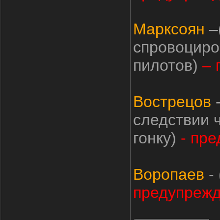
Марксоян
–
спровоциро
пилотов)
– 
Вострецов
-
следствии ч
гонку)
- пр
Воропаев
- 
предупрежд