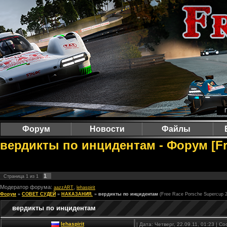
Форум
Новости
Файлы
вердикты по инцидентам - Форум [Fr
1
Страница
1
из
1
Модератор форума:
,
aazzART
lehaspirit
Форум
»
СОВЕТ СУДЕЙ
»
НАКАЗАНИЯ.
»
вердикты по инцидентам
(Free Race Porsche Supercup 
вердикты по инцидентам
lehaspirit
| Дата: Четверг, 22.09.11, 01:23 | 