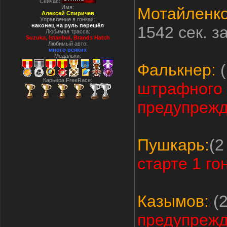
Сейчас:
Имя:
Мотайленко
Алексей Спиричев
Управление в гонках:
наконец на руль перешёл
1542 сек. з
Любимая трасса:
Suzuka, Istanbul, Вrands Hatch
Любимый авто:
много всяких
Медальки:
Фалькнер:
(
Карьера FreeRace:
штрафного 
предупрежд
Пушкарь:
(2
старте 1 го
Казымов:
(2
предупреж