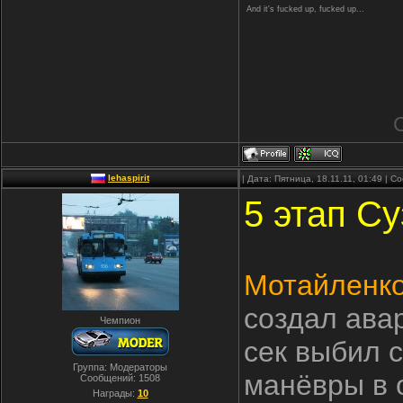
And it's fucked up, fucked up...
lehaspirit
| Дата: Пятница, 18.11.11, 01:49 | 
5 этап Су
Мотайленко
создал ава
Чемпион
сек выбил с
Группа: Модераторы
манёвры в 
Сообщений:
1508
Награды:
10