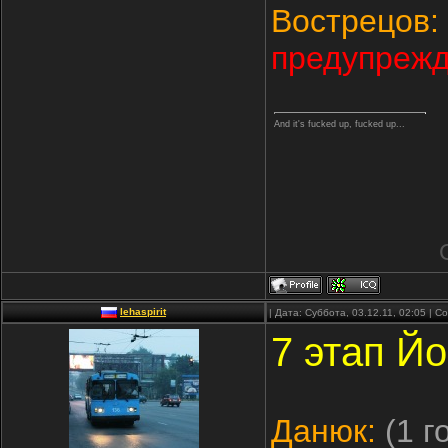
Вострецов:
предупрежд
And it's fucked up, fucked up...
lehaspirit
| Дата: Суббота, 03.12.11, 02:05 | 
7 этап Й
Данюк:
(1 г