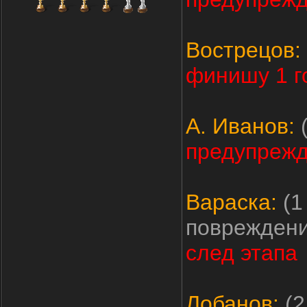
Вострецов:
финишу 1 г
А. Иванов:
(
предупреж
Вараска:
(1
поврежден
след этапа
Лобанов:
(2