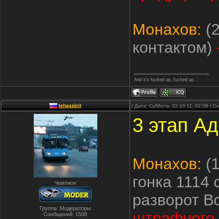
Монахов:
(2
контактом)
And it's fucked up, fucked up...
lehaspirit
| Дата: Суббота, 22.10.11, 02:08 | 
3 этап А
Монахов:
(1
гонка 1114 
Чемпион
разворот В
Группа: Модераторы
штрафного 
Сообщений:
1508