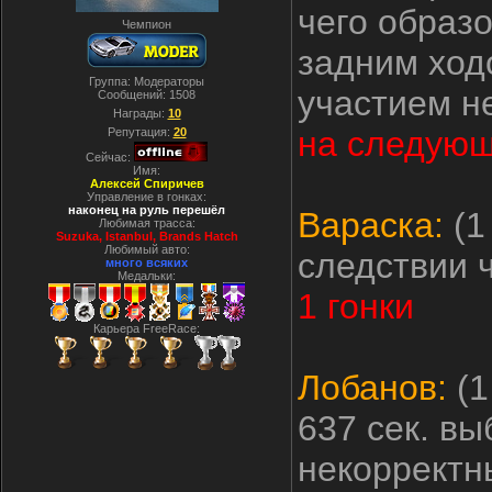
чего образ
Чемпион
задним ход
Группа: Модераторы
участием н
Сообщений:
1508
Награды:
10
на следующ
Репутация:
20
Сейчас:
Имя:
Алексей Спиричев
Управление в гонках:
наконец на руль перешёл
Вараска:
(1
Любимая трасса:
Suzuka, Istanbul, Вrands Hatch
Любимый авто:
следствии 
много всяких
Медальки:
1 гонки
Карьера FreeRace:
Лобанов:
(1
637 сек. вы
некорректн