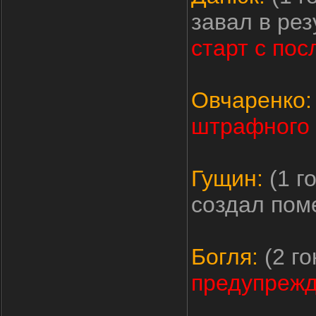
завал в ре
старт с пос
Овчаренко:
штрафного 
Гущин:
(1 г
создал пом
Богля:
(2 го
предупрежд