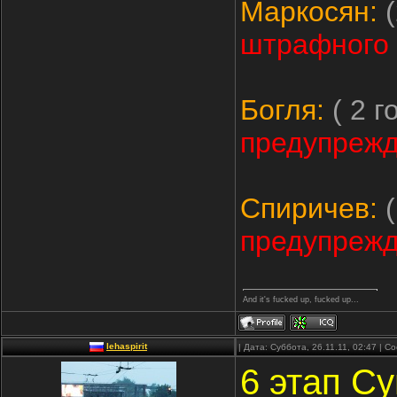
Маркосян:
(
штрафного 
Богля:
( 2 г
предупрежд
Спиричев:
(
предупрежд
And it's fucked up, fucked up...
lehaspirit
| Дата: Суббота, 26.11.11, 02:47 | 
6 этап Су