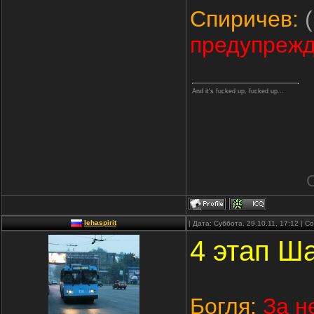
Спиричев:
(
предупрежд
And it's fucked up, fucked up...
lehaspirit
| Дата: Суббота, 29.10.11, 17:12 | 
4 этап Ш
Богля:
За н