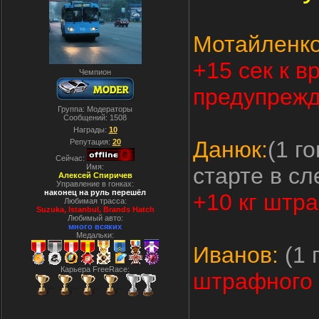
Мотайленко
+15 сек к в
Чемпион
предупрежд
Группа: Модераторы
Сообщений:
1508
Награды:
10
Данюк:
(1 г
Репутация:
20
Сейчас:
Имя:
старте в с
Алексей Спиричев
Управление в гонках:
наконец на руль перешёл
+10 кг штр
Любимая трасса:
Suzuka, Istanbul, Вrands Hatch
Любимый авто:
много всяких
Медальки:
Иванов:
(1 
Карьера FreeRace:
штрафного 