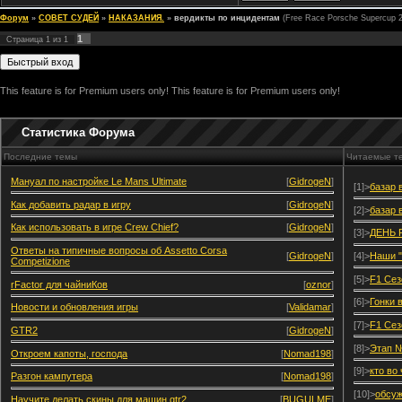
Форум
»
СОВЕТ СУДЕЙ
»
НАКАЗАНИЯ.
»
вердикты по инцидентам
(Free Race Porsche Supercup 
1
Страница
1
из
1
This feature is for Premium users only!
This feature is for Premium users only!
Статистика Форума
Последние темы
Читаемые т
Мануал по настройке Le Mans Ultimate
[
GidrogeN
]
[1]>
базар 
Как добавить радар в игру
[
GidrogeN
]
[2]>
базар 
Как использовать в игре Crew Chief?
[
GidrogeN
]
[3]>
ДЕНЬ 
Ответы на типичные вопросы об Assetto Corsa
[
GidrogeN
]
[4]>
Наши "
Competizione
[5]>
F1 Сез
rFactor для чайниКов
[
oznor
]
[6]>
Гонки 
Новости и обновления игры
[
Validamar
]
[7]>
F1 Сез
GTR2
[
GidrogeN
]
[8]>
Этап №
Откроем капоты, господа
[
Nomad198
]
[9]>
кто во
Разгон кампутера
[
Nomad198
]
[10]>
обсуж
Научите делать скины для машин gtr2
[
BUGULME
]