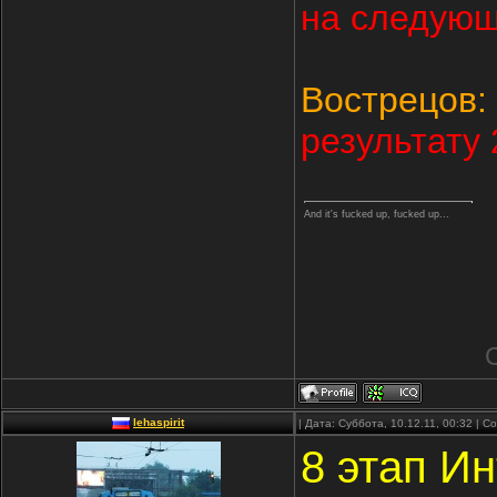
на следующ
Вострецов:
результату 
And it's fucked up, fucked up...
lehaspirit
| Дата: Суббота, 10.12.11, 00:32 | 
8 этап И