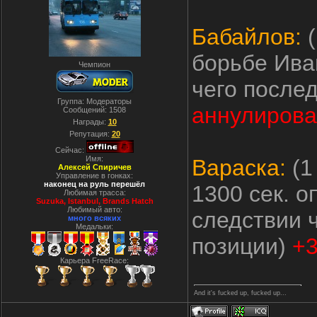
Бабайлов:
(
борьбе Ива
Чемпион
чего после
Группа: Модераторы
аннулирован
Сообщений:
1508
Награды:
10
Репутация:
20
Сейчас:
Имя:
Вараска:
(1
Алексей Спиричев
Управление в гонках:
наконец на руль перешёл
1300 сек. о
Любимая трасса:
Suzuka, Istanbul, Вrands Hatch
Любимый авто:
следствии 
много всяких
Медальки:
позиции)
+3
Карьера FreeRace:
And it's fucked up, fucked up...