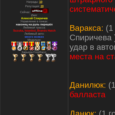
Награды:
10
систематиче
Репутация:
20
Сейчас:
Имя:
Алексей Спиричев
Управление в гонках:
наконец на руль перешёл
Варакса:
(1
Любимая трасса:
Suzuka, Istanbul, Вrands Hatch
Любимый авто:
Спиричева )
много всяких
Медальки:
удар в авт
Карьера FreeRace:
места на с
Данилюк:
(1
балласта
Данюк:
(1 г