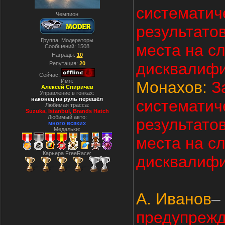
систематич
Чемпион
результатов
Группа: Модераторы
места на с
Сообщений:
1508
Награды:
10
дисквалифи
Репутация:
20
Сейчас:
Имя:
Монахов:
З
Алексей Спиричев
Управление в гонках:
наконец на руль перешёл
систематич
Любимая трасса:
Suzuka, Istanbul, Вrands Hatch
Любимый авто:
результатов
много всяких
Медальки:
места на с
Карьера FreeRace:
дисквалифи
А. Иванов
–
предупрежд