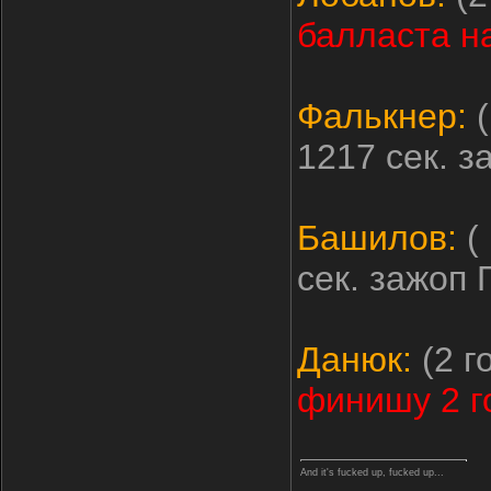
балласта н
Фалькнер:
(
1217 сек. 
Башилов:
( 
сек. зажоп 
Данюк:
(2 г
финишу 2 г
And it's fucked up, fucked up...