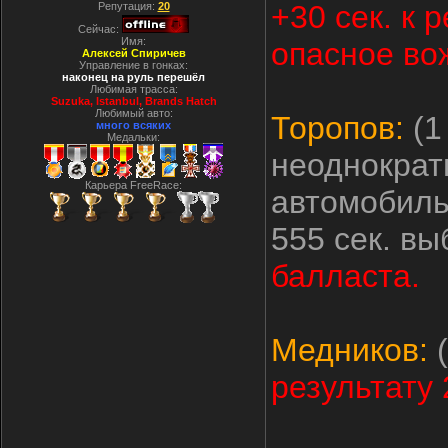
+30 сек. к 
Репутация:
20
Сейчас:
Имя:
опасное во
Алексей Спиричев
Управление в гонках:
наконец на руль перешёл
Любимая трасса:
Suzuka, Istanbul, Вrands Hatch
Любимый авто:
Торопов:
(1
много всяких
Медальки:
неоднократ
Карьера FreeRace:
автомобиль
555 сек. вы
балласта.
Медников:
(
результату 